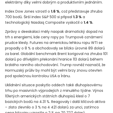
elektrárny díky velmi dobrým a produktivním jednáním.
Index Dow Jones vzrostl o
1.6 %
, což představuje zhruba
700 bodů. Širší index S&P 500 si připsal
1.3 %
a
technologický Nasdaq Composite vyskočil o
1.4 %
.
Zprávy o deeskalaci měly naopak dramatický dopad na
trh s energiemi, kde ceny ropy po Trumpově oznámení
prudce klesly. Futures na americkou lehkou ropu WTI se
propadly o 8 % a obchodovaly se blízko úrovně 89 dolarů
za barel. Globální benchmark Brent korigoval na zhruba 101
dolarů po dřívějším překonání hranice 113 dolarů během
brzkého ranního obchodování. Trump rovněž naznačil, že
Hormuzský průliv by mohl být velmi brzy znovu otevřen
pod společnou kontrolou USA a Íránu.
Uklidnění situace poskytlo oddech také dluhopisovému
trhu po masivních výprodejích z minulého týdne. Výnos
10letých amerických státních dluhopisů klesl o 7
bazických bodů na 4.31 %. Reagovaly i další klíčová aktiva
– zlato zlevnilo o 3 % na 4 421 dolarů za unci, zatímco
cena bitcoinu vzrostla o 2 % na 70 727 dolarů.