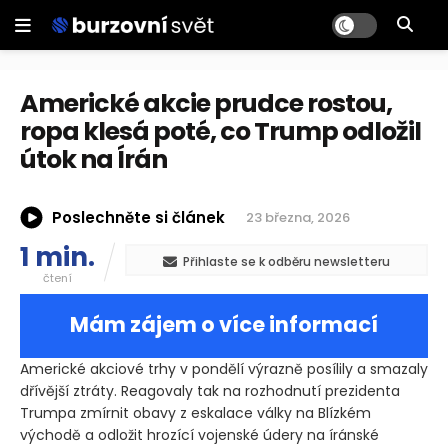
Americké akcie prudce rostou,
ropa klesá poté, co Trump odložil
útok na Írán
Poslechněte si článek
23 března, 2026
1 min.
Přihlaste se k odběru newsletteru
čtení
Mám zájem o více informací
Americké akciové trhy v pondělí výrazně posílily a smazaly
dřívější ztráty. Reagovaly tak na rozhodnutí prezidenta
Trumpa zmírnit obavy z eskalace války na Blízkém
východě a odložit hrozící vojenské údery na íránské