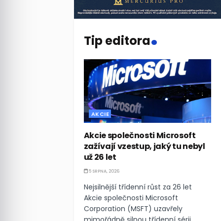
.
Tip editora
AKCIE
Akcie společnosti Microsoft
zažívají vzestup, jaký tu nebyl
už 26 let
5 SRPNA, 2026
Nejsilnější třídenní růst za 26 let
Akcie společnosti Microsoft
Corporation (MSFT) uzavřely
mimořádně silnou třídenní sérii,