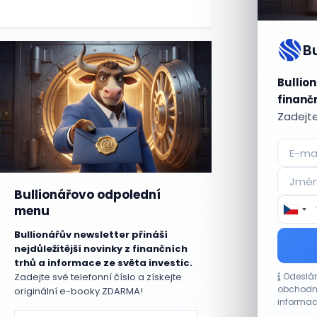
B
Bullion
finančn
Zadejte
Bullionářovo odpolední
menu
Bullionářův newsletter přináší
nejdůležitější novinky z finančních
trhů a informace ze světa investic.
Zadejte své telefonní číslo a získejte
Odeslán
obchodní
originální e-booky ZDARMA!
informac