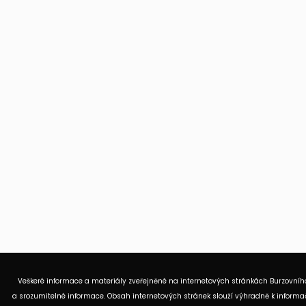
Veškeré informace a materiály zveřejněné na internetových stránkách Burzovního
a srozumitelné informace. Obsah internetových stránek slouží výhradně k informač