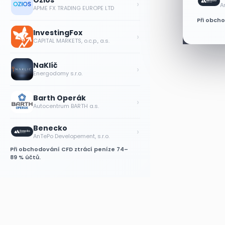
Ozios
›
A
APME FX TRADING EUROPE LTD
Při obch
InvestingFox
›
CAPITAL MARKETS, o.c.p., a.s.
NaKlíč
›
Energodomy s.r.o.
Barth Operák
›
Autocentrum BARTH a.s.
Benecko
›
AnTePo Developement, s.r.o.
Při obchodování CFD ztrácí peníze 74–
89 % účtů.