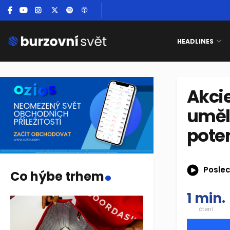
HEADLINES
Akcie
umělo
pote
.
Poslec
Co hýbe trhem
1 min.
čtení