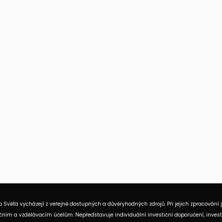
 Světa vycházejí z veřejně dostupných a důvěryhodných zdrojů. Při jejich zpracování 
ním a vzdělávacím účelům. Nepředstavuje individuální investiční doporučení, investi