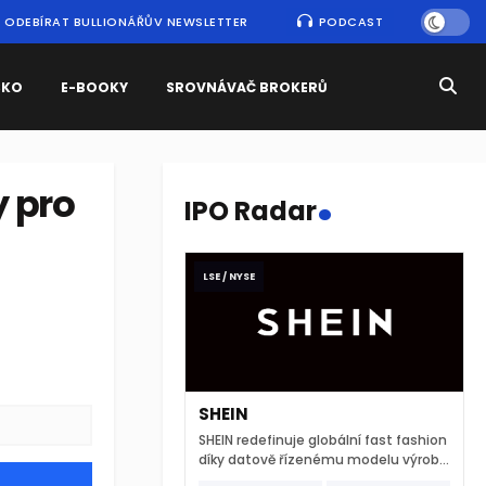
ODEBÍRAT BULLIONÁŘŮV NEWSLETTER
PODCAST
SKO
E-BOOKY
SROVNÁVAČ BROKERŮ
.
y pro
IPO Radar
LSE / NYSE
SHEIN
SHEIN redefinuje globální fast fashion
díky datově řízenému modelu výroby
a extrémně rychlému