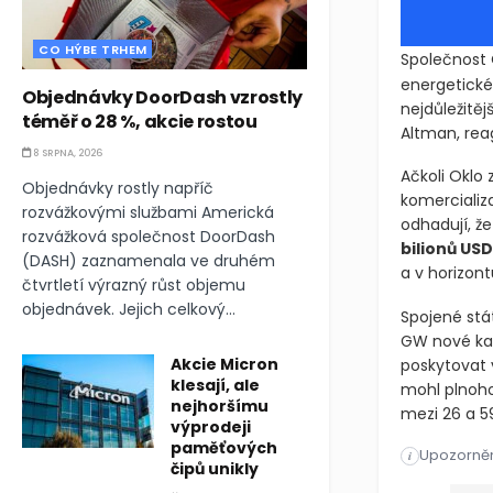
CO HÝBE TRHEM
Společnost
energetické
Objednávky DoorDash vzrostly
nejdůležitěj
téměř o 28 %, akcie rostou
Altman, reag
8 SRPNA, 2026
Ačkoli Oklo
Objednávky rostly napříč
komercializac
rozvážkovými službami Americká
odhadují, ž
rozvážková společnost DoorDash
bilionů USD
(DASH) zaznamenala ve druhém
a v horizont
čtvrtletí výrazný růst objemu
objednávek. Jejich celkový...
Spojené stá
GW nové kap
Akcie Micron
poskytovat 
klesají, ale
mohl plnoho
nejhoršímu
mezi 26 a 5
výprodeji
paměťových
Upozorněn
Společnost O
i
čipů unikly