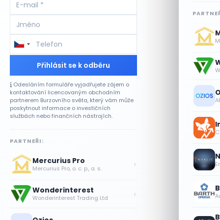
PARTNEŘ
M
Me
W
Přihlásit se k odběru
W
Odesláním formuláře vyjadřujete zájem o
O
kontaktování licencovaným obchodním
A
partnerem Burzovního světa, který vám může
poskytnout informace o investičních
službách nebo finančních nástrojích.
I
CA
PARTNEŘI:
N
Mercurius Pro
›
E
Mercurius Pro, o. c. p., a. s.
B
Wonderinterest
›
A
Wonderinterest Trading Ltd
B