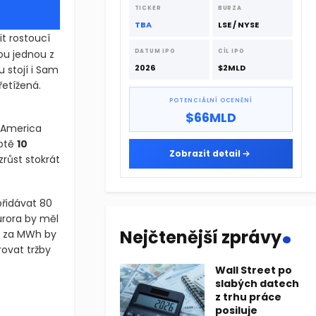
dodavatelskému řetězci.
TICKER
BURZA
TBA
LSE / NYSE
it rostoucí
ou jednou z
DATUM IPO
CÍL IPO
2026
$2MLD
u stojí i Sam
řetížená.
POTENCIÁLNÍ OCENĚNÍ
$66MLD
f America
notě
10
Zobrazit detail
zrůst stokrát
řidávat 80
.
urora by měl
Nejčtenější zprávy
D za MWh by
ovat tržby
Wall Street po
slabých datech
getické nároky umělé inteligence. Podle analytiků se tyto reakto
z trhu práce
posiluje