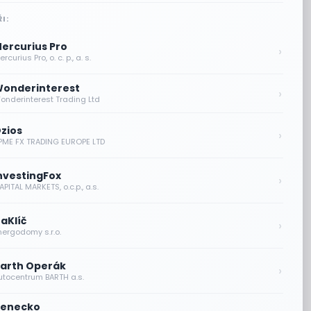
I:
ercurius Pro
›
rcurius Pro, o. c. p., a. s.
onderinterest
›
onderinterest Trading Ltd
zios
›
PME FX TRADING EUROPE LTD
nvestingFox
›
PITAL MARKETS, o.c.p., a.s.
aKlíč
›
nergodomy s.r.o.
arth Operák
›
utocentrum BARTH a.s.
enecko