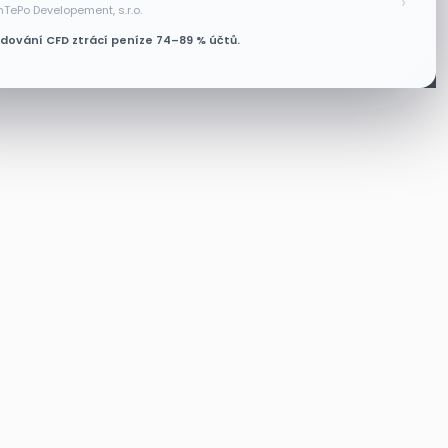
›
nTePo Developement, s.r.o.
odování CFD ztrácí peníze 74–89 % účtů.