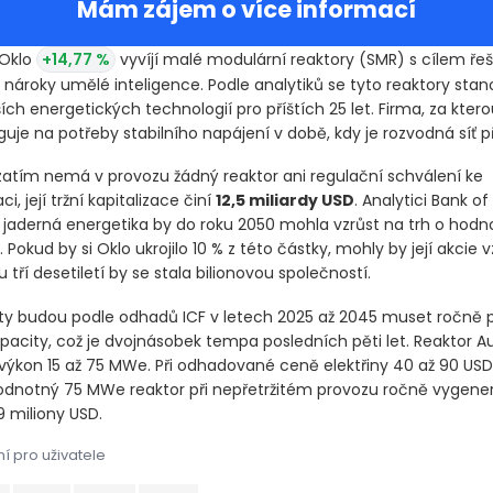
Mám zájem o více informací
 Oklo
+14,77 %
vyvíjí malé modulární reaktory
(SMR)
s cílem řeš
 nároky umělé inteligence. Podle analytiků se tyto reaktory stan
ších energetických technologií pro příštích 25 let. Firma, za ktero
uje na potřeby stabilního napájení v době, kdy je rozvodná síť p
 zatím nemá v provozu žádný reaktor ani regulační schválení ke
i, její tržní kapitalizace činí
12,5 miliardy USD
. Analytici Bank o
e jaderná energetika by do roku 2050 mohla vzrůst na trh o hod
. Pokud by si Oklo ukrojilo 10 % z této částky, mohly by její akcie v
u tří desetiletí by se stala bilionovou společností.
ty budou podle odhadů ICF v letech 2025 až 2045 muset ročně p
acity, což je dvojnásobek tempa posledních pěti let. Reaktor A
výkon 15 až 75 MWe. Při odhadované ceně elektřiny 40 až 90 US
dnotný 75 MWe reaktor při nepřetržitém provozu ročně vygener
9 miliony USD.
í pro uživatele
klo ​ vyvíjí malé modulární reaktory s cílem řešit rostoucí ener