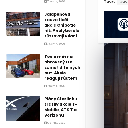
Společnost O
Tagy:
bac
7 SRPNA, 2026
Jalapeňová
kauza tlačí
akcie Chipotle
níž. Analytici ale
zůstávají klidní
7 SRPNA, 2026
Tesla míří na
obrovský trh
samořiditelných
aut. Akcie
reagují růstem
7 SRPNA, 2026
Plány Starlinku
srazily akcie T-
Mobile, AT&T a
Verizonu
6 SRPNA, 2026