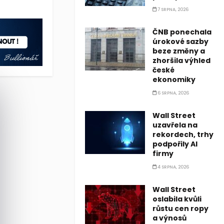
í energetické nároky umělé inteligence. Podle analytiků se tyto 
7 SRPNA, 2026
ČNB ponechala
úrokové sazby
beze změny a
zhoršila výhled
české
ekonomiky
6 SRPNA, 2026
Wall Street
uzavřela na
rekordech, trhy
podpořily AI
firmy
4 SRPNA, 2026
Wall Street
oslabila kvůli
růstu cen ropy
a výnosů