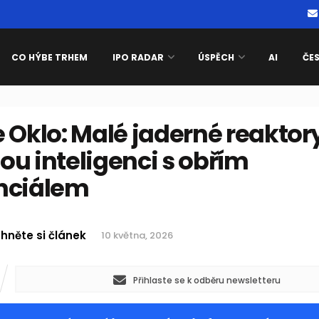
CO HÝBE TRHEM
IPO RADAR
ÚSPĚCH
AI
ČE
 Oklo: Malé jaderné reaktor
u inteligenci s obřím
nciálem
hněte si článek
10 května, 2026
Přihlaste se k odběru newsletteru