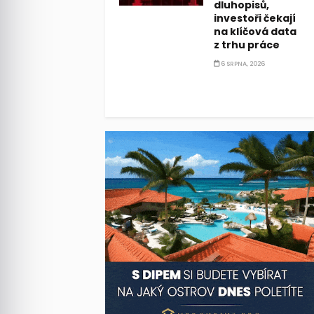
dluhopisů,
investoři čekají
na klíčová data
z trhu práce
6 SRPNA, 2026