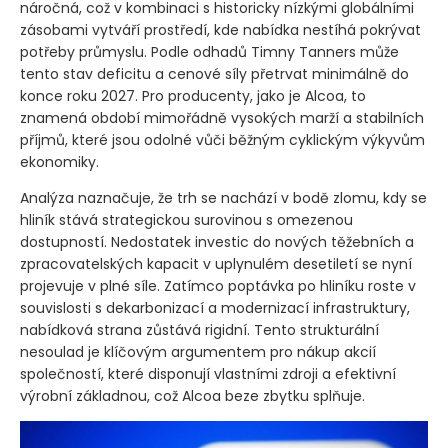
náročná, což v kombinaci s historicky nízkými globálními
zásobami vytváří prostředí, kde nabídka nestíhá pokrývat
potřeby průmyslu. Podle odhadů Timny Tanners může
tento stav deficitu a cenové síly přetrvat minimálně do
konce roku 2027. Pro producenty, jako je Alcoa, to
znamená období mimořádně vysokých marží a stabilních
příjmů, které jsou odolné vůči běžným cyklickým výkyvům
ekonomiky.
Analýza naznačuje, že trh se nachází v bodě zlomu, kdy se
hliník stává strategickou surovinou s omezenou
dostupností. Nedostatek investic do nových těžebních a
zpracovatelských kapacit v uplynulém desetiletí se nyní
projevuje v plné síle. Zatímco poptávka po hliníku roste v
souvislosti s dekarbonizací a modernizací infrastruktury,
nabídková strana zůstává rigidní. Tento strukturální
nesoulad je klíčovým argumentem pro nákup akcií
společností, které disponují vlastními zdroji a efektivní
výrobní základnou, což Alcoa beze zbytku splňuje.