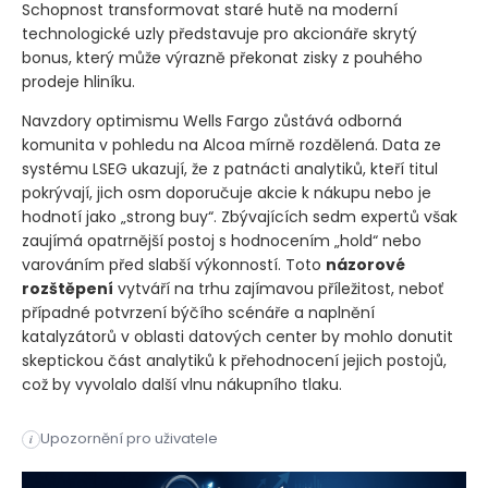
Schopnost transformovat staré hutě na moderní
technologické uzly představuje pro akcionáře skrytý
bonus, který může výrazně překonat zisky z pouhého
prodeje hliníku.
Navzdory optimismu Wells Fargo zůstává odborná
komunita v pohledu na Alcoa mírně rozdělená. Data ze
systému LSEG ukazují, že z patnácti analytiků, kteří titul
pokrývají, jich osm doporučuje akcie k nákupu nebo je
hodnotí jako „strong buy“. Zbývajících sedm expertů však
zaujímá opatrnější postoj s hodnocením „hold“ nebo
varováním před slabší výkonností. Toto
názorové
rozštěpení
vytváří na trhu zajímavou příležitost, neboť
případné potvrzení býčího scénáře a naplnění
katalyzátorů v oblasti datových center by mohlo donutit
skeptickou část analytiků k přehodnocení jejich postojů,
což by vyvolalo další vlnu nákupního tlaku.
Analytici Wells Fargo zvýšili doporučení pro akcie Alcoa na 
Upozornění pro uživatele
i
Analytici Wells Fargo zvýšili doporučení pro akcie Alcoa na 