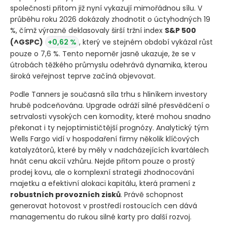
společnosti přitom již nyní vykazují mimořádnou sílu. V
průběhu roku 2026 dokázaly zhodnotit o úctyhodných 19
%, čímž výrazně deklasovaly širší tržní index
S&P 500
(^GSPC)
+0,62 %
, který ve stejném období vykázal růst
pouze o 7,6 %. Tento nepoměr jasně ukazuje, že se v
útrobách těžkého průmyslu odehrává dynamika, kterou
široká veřejnost teprve začíná objevovat.
Podle Tanners je současná síla trhu s hliníkem investory
hrubě podceňována. Upgrade odráží silné přesvědčení o
setrvalosti vysokých cen komodity, které mohou snadno
překonat i ty nejoptimističtější prognózy. Analytický tým
Wells Fargo vidí v hospodaření firmy několik klíčových
katalyzátorů, které by měly v nadcházejících kvartálech
hnát cenu akcií vzhůru. Nejde přitom pouze o prostý
prodej kovu, ale o komplexní strategii zhodnocování
majetku a efektivní alokaci kapitálu, která pramení z
robustních provozních zisků
. Právě schopnost
generovat hotovost v prostředí rostoucích cen dává
managementu do rukou silné karty pro další rozvoj.