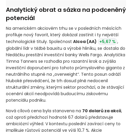
Analytický obrat a sázka na podceněný
potenciál
Na americkém akciovém trhu se v posledních měsících
profiluje nový favorit, který dokázal zastínit i ty největší
technologické tituly. Společnost
Alcoa
(AA)
+5,67 %
,
globální lídr v těžbě bauxitu a výrobě hliníku, se dostala do
hledáčku prestižní investiční banky Wells Fargo. Analytička
Timna Tanners se rozhodla pro razantní krok a zvýšila
investiční doporučení pro tohoto průmyslového giganta z
neutrálního stupně na „overweight“. Tento posun odráží
hluboké přesvědčení, že trh dosud plně nedocenil
strukturální změny, kterými sektor prochází, a že stávající
ocenění akcií neodpovídá budoucímu ziskovému
potenciálu podniku.
Nová cílová cena byla stanovena na
70 dolarů za akcii
,
což oproti předchozí hodnotě 67 dolarů představuje
ambiciózní výhled. V kontextu poslední zavírací ceny to
implikuje růstový potenciál ve výši 10,7 %. Akcie