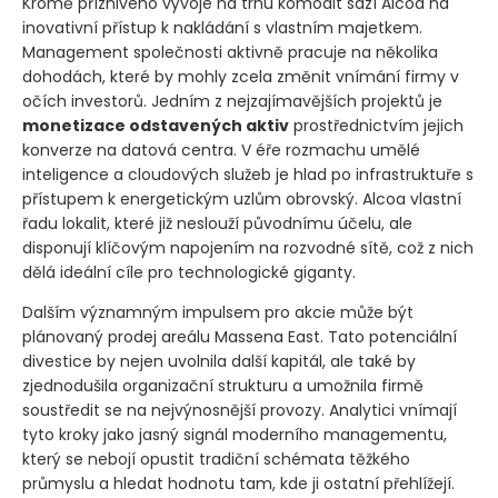
Kromě příznivého vývoje na trhu komodit sází Alcoa na
inovativní přístup k nakládání s vlastním majetkem.
Management společnosti aktivně pracuje na několika
dohodách, které by mohly zcela změnit vnímání firmy v
očích investorů. Jedním z nejzajímavějších projektů je
monetizace odstavených aktiv
prostřednictvím jejich
konverze na datová centra. V éře rozmachu umělé
inteligence a cloudových služeb je hlad po infrastruktuře s
přístupem k energetickým uzlům obrovský. Alcoa vlastní
řadu lokalit, které již neslouží původnímu účelu, ale
disponují klíčovým napojením na rozvodné sítě, což z nich
dělá ideální cíle pro technologické giganty.
Dalším významným impulsem pro akcie může být
plánovaný prodej areálu Massena East. Tato potenciální
divestice by nejen uvolnila další kapitál, ale také by
zjednodušila organizační strukturu a umožnila firmě
soustředit se na nejvýnosnější provozy. Analytici vnímají
tyto kroky jako jasný signál moderního managementu,
který se nebojí opustit tradiční schémata těžkého
průmyslu a hledat hodnotu tam, kde ji ostatní přehlížejí.