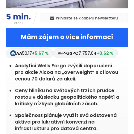
5 min.
Přihlaste se k odběru newsletteru
čtení
Mám zájem o více informací
AA
50,17
+5,67 %
^GSPC
7 757,64
+0,62 %
Analytici Wells Fargo zvýšili doporučení
pro akcie Alcoa na „overweight“ s cílovou
cenou 70 dolarů za akcii.
Ceny hliníku na světových trzích prudce
rostou v důsledku geopolitického napětí a
kriticky nízkých globálních zásob.
Společnost plánuje využít svá odstavená
aktiva pro lukrativní konverzi na
infrastrukturu pro datová centra.