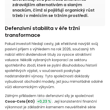
zdravějším alternativám a slaným
snackům, čímž si pojišťují organický růst
tržeb i v měnícím se tržním prostředí.
Defenzivní stabilita v éře tržní
transformace
Pokud investoři hledají cesty, jak efektivně navýšit svůj
pasivní příjem s výhledem na rok 2026, současný trh
nabízí elitní dividendové tituly za vysoce atraktivní
valuace. Několik vybraných korporací ze sektoru
spotřebního zboží, které se pyšní dlouhodobou historií
spolehlivých výplat, v současnosti poskytuje
nadstandardní výnosy. Tyto společnosti dokázaly
vybudovat obchodní modely, jež jsou mimořádně odolné
vůči ekonomickým výkyvům.
Zářným příkladem této defenzivní síly je společnost
Coca-Cola
(KO)
+0,23 %
. Její konzistentní finanční
výkonnost je základním kamenem neuvěřitelné série