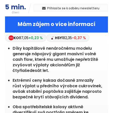
5 min.
Přihlaste se k odběru newsletteru
čtení
Mám zájem o více informací
KO
87,05
+0,23 %
HSY
182,35
-0,37 %
Díky kapitálově nenáročnému modelu
generuje nápojový gigant masivní volné
cash flow, které mu umožňuje nepřetržitě
zvyšovat výplaty akcionářům již
čtyřiašedesát let.
Extrémní ceny kakaa dočasně zmrazily
růst výplat u předního výrobce cukrovinek,
avšak stabilní poptávka zajišťuje naprosto
bezpečné krytí stávajících dividend.
Oba spotřebitelské kolosy aktivně
diverzifikují svá portfolia směrem ke