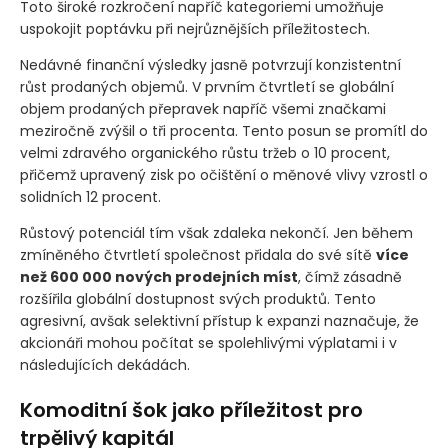
Toto široké rozkročení napříč kategoriemi umožňuje
uspokojit poptávku při nejrůznějších příležitostech.
Nedávné finanční výsledky jasně potvrzují konzistentní
růst prodaných objemů. V prvním čtvrtletí se globální
objem prodaných přepravek napříč všemi značkami
meziročně zvýšil o tři procenta. Tento posun se promítl do
velmi zdravého organického růstu tržeb o 10 procent,
přičemž upravený zisk po očištění o měnové vlivy vzrostl o
solidních 12 procent.
Růstový potenciál tím však zdaleka nekončí. Jen během
zmíněného čtvrtletí společnost přidala do své sítě
více
než 600 000 nových prodejních míst
, čímž zásadně
rozšířila globální dostupnost svých produktů. Tento
agresivní, avšak selektivní přístup k expanzi naznačuje, že
akcionáři mohou počítat se spolehlivými výplatami i v
následujících dekádách.
Komoditní šok jako příležitost pro
trpělivý kapitál