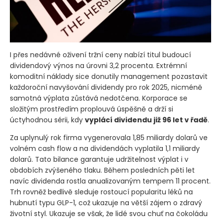
I přes nedávné oživení tržní ceny nabízí titul budoucí
dividendový výnos na úrovni 3,2 procenta. Extrémní
komoditní náklady sice donutily management pozastavit
každoroční navyšování dividendy pro rok 2025, nicméně
samotná výplata zůstává nedotčena. Korporace se
složitým prostředím proplouvá úspěšně a drží si
úctyhodnou sérii, kdy
vyplácí dividendu již 96 let v řadě
.
Za uplynulý rok firma vygenerovala 1,85 miliardy dolarů ve
volném cash flow a na dividendách vyplatila 1,1 miliardy
dolarů. Tato bilance garantuje udržitelnost výplat i v
obdobích zvýšeného tlaku. Během posledních pěti let
navíc dividenda rostla anualizovaným tempem 11 procent.
Trh rovněž bedlivě sleduje rostoucí popularitu léků na
hubnutí typu GLP-1, což ukazuje na větší zájem o zdravý
životní styl. Ukazuje se však, že lidé svou chuť na čokoládu