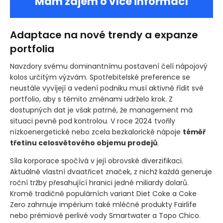
Mám zájem o více informací
Adaptace na nové trendy a expanze
portfolia
Navzdory svému dominantnímu postavení čelí nápojový
kolos určitým výzvám. Spotřebitelské preference se
neustále vyvíjejí a vedení podniku musí aktivně řídit své
portfolio, aby s těmito změnami udrželo krok. Z
dostupných dat je však patrné, že management má
situaci pevně pod kontrolou. V roce 2024 tvořily
nízkoenergetické nebo zcela bezkalorické nápoje
téměř
třetinu celosvětového objemu prodejů
.
Síla korporace spočívá v její obrovské diverzifikaci.
Aktuálně vlastní dvaatřicet značek, z nichž každá generuje
roční tržby přesahující hranici jedné miliardy dolarů.
Kromě tradičně populárních variant Diet Coke a Coke
Zero zahrnuje impérium také mléčné produkty Fairlife
nebo prémiové perlivé vody Smartwater a Topo Chico.