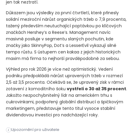
jen tak neztratí.
Důkazem jsou výsledky za první čtvrtletí, které přinesly
solidní meziroční nárůst organických tržeb o 7,9 procenta,
tažený především neutuchající poptávkou po klíčových
značkách Hershey’s a Reese’s. Management navíc
masivně posiluje v segmentu slaných pochutin, kde
značky jako SkinnyPop, Dot’s a LesserEvil vykazují silné
tempo růstu. S ústupem cen kakaa z jejich historických
maxim má firma to nejhorší pravděpodobně za sebou.
Výhled pro rok 2026 je více než optimistický. Vedení
podniku předpokládá nárůst upravených tržeb v rozmezí
2,5 až 3,5 procenta. Očekává se, že upravený zisk v rámci
zotavení z komoditního šoku
vystřelí o 30 až 35 procent
.
Jakožto nezpochybnitelný lídr na americkém trhu s
cukrovinkami, podpořený globální distribucí a špičkovým
marketingem, představuje tento titul vysoce stabilní
dividendovou investici pro nadcházející roky.
Díky kapitálově nenáročnému modelu generuje nápojový gigant 
Upozornění pro uživatele
i