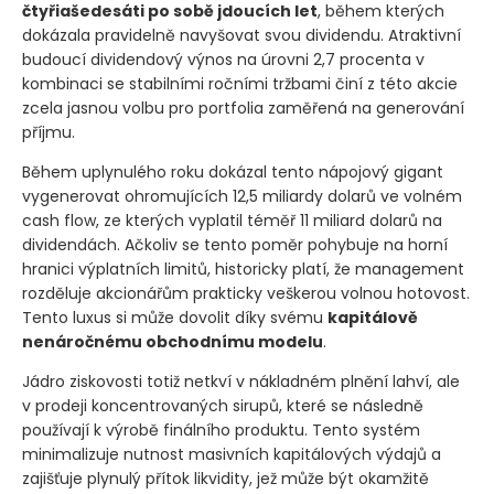
čtyřiašedesáti po sobě jdoucích let
, během kterých
dokázala pravidelně navyšovat svou dividendu. Atraktivní
budoucí dividendový výnos na úrovni 2,7 procenta v
kombinaci se stabilními ročními tržbami činí z této akcie
zcela jasnou volbu pro portfolia zaměřená na generování
příjmu.
Během uplynulého roku dokázal tento nápojový gigant
vygenerovat ohromujících 12,5 miliardy dolarů ve volném
cash flow, ze kterých vyplatil téměř 11 miliard dolarů na
dividendách. Ačkoliv se tento poměr pohybuje na horní
hranici výplatních limitů, historicky platí, že management
rozděluje akcionářům prakticky veškerou volnou hotovost.
Tento luxus si může dovolit díky svému
kapitálově
nenáročnému obchodnímu modelu
.
Jádro ziskovosti totiž netkví v nákladném plnění lahví, ale
v prodeji koncentrovaných sirupů, které se následně
používají k výrobě finálního produktu. Tento systém
minimalizuje nutnost masivních kapitálových výdajů a
zajišťuje plynulý přítok likvidity, jež může být okamžitě