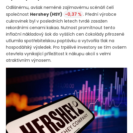
Odlišnému, avšak neméně zajímavému scénáři čelí
společnost
Hershey
(HSY)
-0,37 %
. Přední výrobce
cukrovinek byl v posledních letech tvrdě zasažen
rekordními cenami kakaa. Nutnost promítnout tento
inflační nákladový šok do vyšších cen čokolády přirozeně
utlumila spotřebitelskou poptávku a vytvořila tlak na
hospodářský výsledek. Pro trpělivé investory se tím ovšem
otevřela vynikající příležitost k nákupu akcií s velmi
atraktivním výnosem.