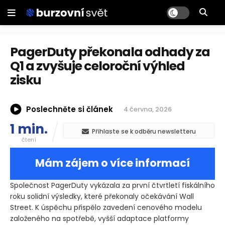
PagerDuty překonala odhady za
Q1 a zvyšuje celoroční výhled
zisku
Poslechněte si článek
4 června, 2026
1 min.
Přihlaste se k odběru newsletteru
čtení
Mám zájem o více informací
Společnost PagerDuty vykázala za první čtvrtletí fiskálního
roku solidní výsledky, které překonaly očekávání Wall
Street. K úspěchu přispělo zavedení cenového modelu
založeného na spotřebě, vyšší adaptace platformy