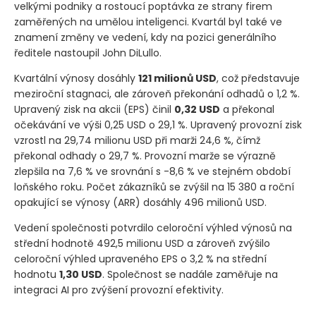
velkými podniky a rostoucí poptávka ze strany firem
zaměřených na umělou inteligenci. Kvartál byl také ve
znamení změny ve vedení, kdy na pozici generálního
ředitele nastoupil John DiLullo.
Kvartální výnosy dosáhly
121 milionů USD
, což představuje
meziroční stagnaci, ale zároveň překonání odhadů o 1,2 %.
Upravený zisk na akcii
(EPS)
činil
0,32 USD
a překonal
očekávání ve výši 0,25 USD o 29,1 %. Upravený provozní zisk
vzrostl na 29,74 milionu USD při marži 24,6 %, čímž
překonal odhady o 29,7 %. Provozní marže se výrazně
zlepšila na 7,6 % ve srovnání s -8,6 % ve stejném období
loňského roku. Počet zákazníků se zvýšil na 15 380 a roční
opakující se výnosy
(ARR)
dosáhly 496 milionů USD.
Vedení společnosti potvrdilo celoroční výhled výnosů na
střední hodnotě 492,5 milionu USD a zároveň zvýšilo
celoroční výhled upraveného EPS o 3,2 % na střední
hodnotu
1,30 USD
. Společnost se nadále zaměřuje na
integraci AI pro zvýšení provozní efektivity.
Společnost PagerDuty vykázala za první čtvrtletí fiskálního r