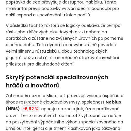
poptávka dalece převyšuje dostupnou nabídku. Tento
markantní převis poptávky vytváří ideální podhoubí pro
další expanzi a upevňování tržních podílů.
V důsledku těchto faktorů se logicky očekává, že tempo
růstu obou klíčových cloudových divizí nabere na
obrátkách a zůstane na zvýšených úrovních po poměrně
dlouhou dobu. Tato dynamika nevyhnutelně povede k
velmi silnému růstu zisků u obou technologických
gigantů, což z nich činí mimořádně atraktivní investiční
příležitosti pro dlouhodobé držení.
Skrytý potenciál specializovaných
hráčů a inovátorů
Zatímco Amazon a Microsoft provozují vysoce úspěšné a
široce rozkročené cloudové byznysy, společnost
Nebius
(NBIS)
-6,92 %
operuje na zcela jiné, úzce profilované
úrovni. Tento inovativní hráč se totiž výhradně zaměřuje
na poskytování výpočetního výkonu specializovaného na
umělou inteligenci a je trhem klasifikován jako takzvaná