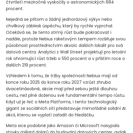
čtvrtletí meziročně vyskočily o astronomických 684
procent.
Nejedná se přitom o žádný jednorázový výkyv nebo
chvilkový záblesk úspěchu, který by rychle vyprchal.
Očekává se, že tento strmý růst bude pokračovat i
nadále, protože Nebius raketovým tempem rozšiřuje svou
působnost prostřednictvím akvizic dalších lokalit pro svá
datová centra. Analytici z Wall Street projektují pro letošní
rok ohromující růst tržeb o 550 procent a v příštím roce o
dalších 219 procent.
Vzhledem k tomu, že tržby společnosti Nebius mají od
konce roku 2025 do konce roku 2027 vzrůst zhruba
dvacetinásobně, akcie mají před sebou ještě dlouhou
cestu, než plně doženou své fundamentální tempo růstu.
Když už je řeč o Meta Platforms, i tento technologický
gigant ze sociálních sítí představuje mimořádně solidní AI
akcii, kterou se vyplatí zařadit do hledáčku.
Meta sice podobně jako Amazon či Microsoft nasypala
stovky miliard dolarů do budování datových center, avšak