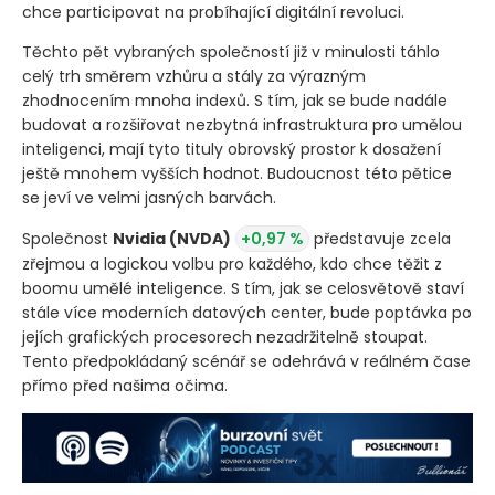
chce participovat na probíhající digitální revoluci.
Těchto pět vybraných společností již v minulosti táhlo
celý trh směrem vzhůru a stály za výrazným
zhodnocením mnoha indexů. S tím, jak se bude nadále
budovat a rozšiřovat nezbytná infrastruktura pro umělou
inteligenci, mají tyto tituly obrovský prostor k dosažení
ještě mnohem vyšších hodnot. Budoucnost této pětice
se jeví ve velmi jasných barvách.
Společnost
Nvidia
(NVDA)
+0,97 %
představuje zcela
zřejmou a logickou volbu pro každého, kdo chce těžit z
boomu umělé inteligence. S tím, jak se celosvětově staví
stále více moderních datových center, bude poptávka po
jejích grafických procesorech nezadržitelně stoupat.
Tento předpokládaný scénář se odehrává v reálném čase
přímo před našima očima.