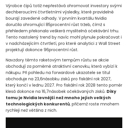
Výrobce čipů totiž nepřestává ohromovat investory svými
dechberoucími čtvrtletními výsledky, které pravidelně
bourají zavedené odhady. V prvním kvartálu Nvidia
doručila ohromující 85procentní růst tržeb, čímž s
přehledem překonala veškerá myslitelná očekávání trhu.
Tento nastolený trend by navíc mohl plynule pokračovat i
v nadcházejícím čtvrtletí, pro které analytici z Wall Street
projektují dokonce 96procentní růst.
Navzdory těmto raketovým tempům růstu se akcie
obchodují za poměrně atraktivní cenovku, která vybízí k
nákupu. Při pohledu na forwardové ukazatele se titul
obchoduje na 23,6násobku zisků pro fiskální rok 2027,
který končí v lednu 2027. Pro fiskální rok 2028 tento poměr
klesá dokonce na 16,7násobek očekávaných zisků.
Díky
tomu je Nvidia levnější než mnoho jejích velkých
technologických konkurentů
, přičemž roste mnohem
rychleji než většina z nich.