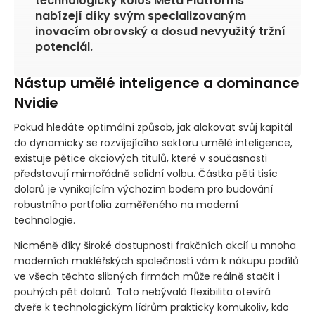
technologický kolos Meta Platforms
nabízejí díky svým specializovaným
inovacím obrovský a dosud nevyužitý tržní
potenciál.
Nástup umělé inteligence a dominance
Nvidie
Pokud hledáte optimální způsob, jak alokovat svůj kapitál
do dynamicky se rozvíjejícího sektoru umělé inteligence,
existuje pětice akciových titulů, které v současnosti
představují mimořádně solidní volbu. Částka pěti tisíc
dolarů je vynikajícím výchozím bodem pro budování
robustního portfolia zaměřeného na moderní
technologie.
Nicméně díky široké dostupnosti frakčních akcií u mnoha
moderních makléřských společností vám k nákupu podílů
ve všech těchto slibných firmách může reálně stačit i
pouhých pět dolarů. Tato nebývalá flexibilita otevírá
dveře k technologickým lídrům prakticky komukoliv, kdo