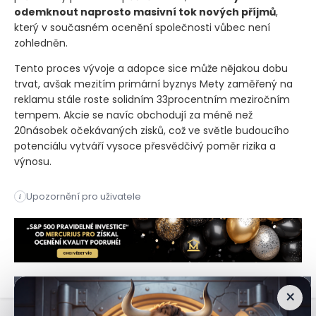
odemknout naprosto masivní tok nových příjmů
,
který v současném ocenění společnosti vůbec není
zohledněn.
Tento proces vývoje a adopce sice může nějakou dobu
trvat, avšak mezitím primární byznys Mety zaměřený na
reklamu stále roste solidním 33procentním meziročním
tempem. Akcie se navíc obchodují za méně než
20násobek očekávaných zisků, což ve světle budoucího
potenciálu vytváří vysoce přesvědčivý poměr rizika a
výnosu.
Výrobce čipů Nvidia dominuje trhu díky enormní poptávce po d
Upozornění pro uživatele
i
Výrobce čipů Nvidia dominuje trhu díky enormní poptávce po d
×