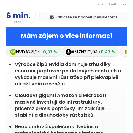
Zdroj: Shutterstoc
6 min.
Přihlaste se k odběru newsletteru
čtení
Mám zájem o více informací
NVDA
221,34
+0,97 %
AMZN
273,94
+0,47 %
M
Výrobce čipů Nvidia dominuje trhu díky
enormní poptávce po datových centrech a
vykazuje masivní růst tržeb při překvapivě
atraktivním ocenění.
Cloudoví giganti Amazon a Microsoft
masivně investují do infrastruktury,
přičemž převis poptávky jim zajišťuje
stabilní a dlouhodobý růst zisků.
Neocloudová společnost Nebius a