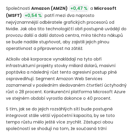
Společnosti
Amazon
(AMZN)
+0,47 %
a
Microsoft
(MSFT)
+0,54 %
patří mezi dva naprosto
nejvýznamnější odběratele grafických procesorů od
Nvidie. Jak oba tito technologičtí obři postupně uvádějí do
provozu další a další datová centra, míra těchto nákupů
se bude nadále stupňovat, aby zajistili jejich plnou
operativnost a připravenost na zátěž.
Ačkoliv obě korporace vynakládají na tyto obří
infrastrukturní projekty stovky miliard dolarů, masivní
poptávka a následný růst tento agresivní postup plně
ospravedlňují. Segment Amazon Web Services
zaznamenal v posledním sledovaném čtvrtletí úctyhodný
růst o 28 procent. Konkurenční platforma Microsoft Azure
ve stejném období vyrostla dokonce o 40 procent.
S tím, jak se do jejich rozsáhlých sítí bude postupně
integrovat stále větší výpočetní kapacita, by se toto
tempo růstu mělo ještě více zrychlit. Zástupci obou
společností se shodují na tom, že současná tržní