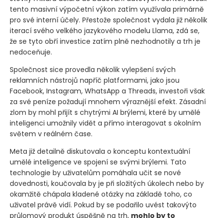
tento masivní výpočetní výkon zatím využívala primárně
pro své interní účely. Přestože společnost vydala již několik
iterací svého velkého jazykového modelu Llama, zdá se,
že se tyto obří investice zatím plně nezhodnotily a trh je
nedoceňuje.
Společnost sice provedla několik vylepšení svých
reklamních nástrojů napříč platformami, jako jsou
Facebook, Instagram, WhatsApp a Threads, investoři však
za své peníze požadují mnohem výraznější efekt. Zásadní
zlom by mohl přijít s chytrými AI brýlemi, které by umělé
inteligenci umožnily vidět a přímo interagovat s okolním
světem v reálném čase.
Meta již detailně diskutovala o konceptu kontextuální
umělé inteligence ve spojení se svými brýlemi. Tato
technologie by uživatelům pomáhala učit se nové
dovednosti, koučovala by je při složitých úkolech nebo by
okamžitě chápala kladené otázky na základě toho, co
uživatel právě vidí. Pokud by se podařilo uvést takovýto
průlomový produkt úspěšně na trh,
mohlo by to