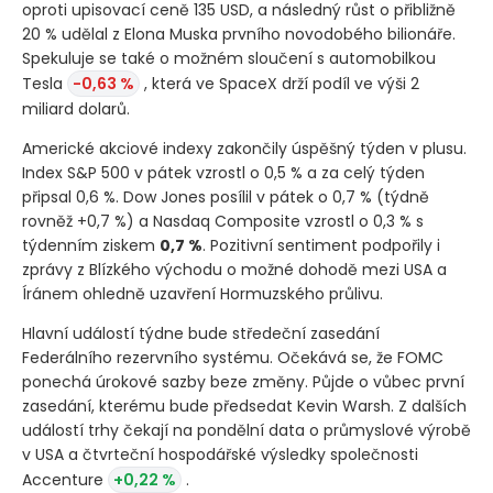
oproti upisovací ceně 135 USD, a následný růst o přibližně
20 % udělal z Elona Muska prvního novodobého bilionáře.
Spekuluje se také o možném sloučení s automobilkou
Tesla
-0,63 %
, která ve SpaceX drží podíl ve výši 2
miliard dolarů.
Americké akciové indexy zakončily úspěšný týden v plusu.
Index S&P 500 v pátek vzrostl o 0,5 % a za celý týden
připsal 0,6 %. Dow Jones posílil v pátek o 0,7 %
(týdně
rovněž +0,7 %)
a Nasdaq Composite vzrostl o 0,3 % s
týdenním ziskem
0,7 %
. Pozitivní sentiment podpořily i
zprávy z Blízkého východu o možné dohodě mezi USA a
Íránem ohledně uzavření Hormuzského průlivu.
Hlavní událostí týdne bude středeční zasedání
Federálního rezervního systému. Očekává se, že FOMC
ponechá úrokové sazby beze změny. Půjde o vůbec první
zasedání, kterému bude předsedat Kevin Warsh. Z dalších
událostí trhy čekají na pondělní data o průmyslové výrobě
v USA a čtvrteční hospodářské výsledky společnosti
Accenture
+0,22 %
.