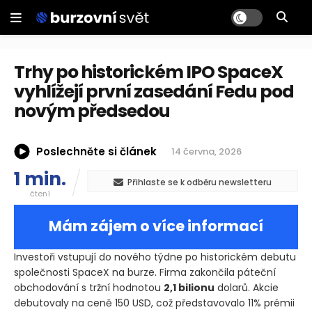
Trhy po historickém IPO SpaceX
vyhlížejí první zasedání Fedu pod
novým předsedou
Poslechněte si článek
14 června, 2026
1 min.
Přihlaste se k odběru newsletteru
čtení
Mám zájem o více informací
Investoři vstupují do nového týdne po historickém debutu
společnosti SpaceX na burze. Firma zakončila páteční
obchodování s tržní hodnotou
2,1 bilionu
dolarů. Akcie
debutovaly na ceně 150 USD, což představovalo 11% prémii