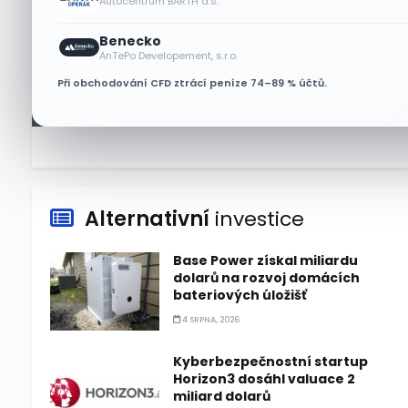
Autocentrum BARTH a.s.
6 SRPNA, 2026
Benecko
Micron posílil o 7,6 % a zvýšil
AnTePo Developement, s.r.o.
podíl na trhu DRAM
Při obchodování CFD ztrácí peníze 74–89 % účtů.
5 SRPNA, 2026
Alternativní
investice
Base Power získal miliardu
dolarů na rozvoj domácích
bateriových úložišť
4 SRPNA, 2026
Kyberbezpečnostní startup
Horizon3 dosáhl valuace 2
miliard dolarů