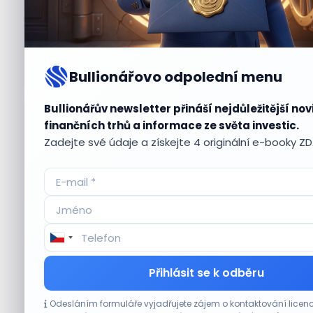
Bullionářovo odpolední menu
Bullionářův newsletter přináší nejdůležitější nov
Aktuální
příležitosti
finančních trhů a informace ze světa investic.
Zadejte své údaje a získejte 4 originální e-booky Z
CO HÝBE TRHEM
Přihlásit se k odběru
Plány Starlinku srazily akcie T-Mobile, AT&T
Odesláním formuláře vyjadřujete zájem o kontaktování lic