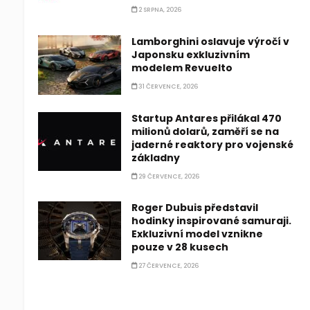
2 SRPNA, 2026
Lamborghini oslavuje výročí v
Japonsku exkluzivním
modelem Revuelto
31 ČERVENCE, 2026
Startup Antares přilákal 470
milionů dolarů, zaměří se na
jaderné reaktory pro vojenské
základny
29 ČERVENCE, 2026
Roger Dubuis představil
hodinky inspirované samuraji.
Exkluzivní model vznikne
pouze v 28 kusech
27 ČERVENCE, 2026