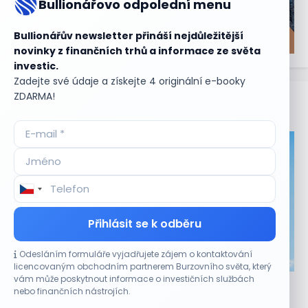
Bullionářovo odpolední menu
Bullionářův newsletter přináší nejdůležitější
novinky z finančních trhů a informace ze světa
investic.
Zadejte své údaje a získejte 4 originální e-booky
ZDARMA!
Aktuální
příležitosti
Přihlásit se k odběru
Odesláním formuláře vyjadřujete zájem o kontaktování
CO HÝBE TRHEM
licencovaným obchodním partnerem Burzovního světa, který
vám může poskytnout informace o investičních službách
Akcie Micron klesají, ale nejhoršímu výprodeji
nebo finančních nástrojích.
paměťových čipů unikly