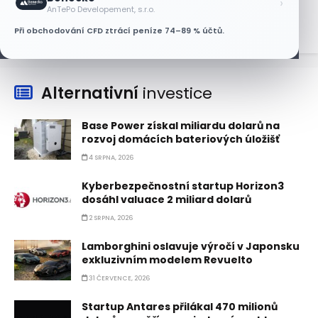
›
6 SRPNA, 2026
AnTePo Developement, s.r.o.
Při obchodování CFD ztrácí peníze 74–89 % účtů.
Alternativní
investice
Base Power získal miliardu dolarů na
rozvoj domácích bateriových úložišť
4 SRPNA, 2026
Kyberbezpečnostní startup Horizon3
dosáhl valuace 2 miliard dolarů
2 SRPNA, 2026
Lamborghini oslavuje výročí v Japonsku
exkluzivním modelem Revuelto
31 ČERVENCE, 2026
Startup Antares přilákal 470 milionů