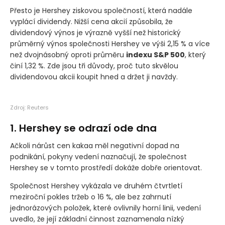
Přesto je Hershey ziskovou společností, která nadále
vyplácí dividendy. Nižší cena akcií způsobila, že
dividendový výnos je výrazně vyšší než historický
průměrný výnos společnosti Hershey ve výši 2,15 % a více
než dvojnásobný oproti průměru
indexu S&P 500
, který
činí 1,32 %. Zde jsou tři důvody, proč tuto skvělou
dividendovou akcii koupit hned a držet ji navždy.
Zdroj: Reuters
1. Hershey se odrazí ode dna
Ačkoli nárůst cen kakaa měl negativní dopad na
podnikání, pokyny vedení naznačují, že společnost
Hershey se v tomto prostředí dokáže dobře orientovat.
Společnost Hershey vykázala ve druhém čtvrtletí
meziroční pokles tržeb o 16 %, ale bez zahrnutí
jednorázových položek, které ovlivnily horní linii, vedení
uvedlo, že její základní činnost zaznamenala nízký