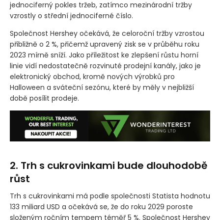
jednociferný pokles tržeb, zatímco mezinárodní tržby
vzrostly o střední jednociferné číslo.
Společnost Hershey očekává, že celoroční tržby vzrostou
přibližně o 2 %, přičemž upravený zisk se v průběhu roku
2023 mírně sníží. Jako příležitost ke zlepšení růstu horní
linie vidí nedostatečně rozvinuté prodejní kanály, jako je
elektronický obchod, kromě nových výrobků pro
Halloween a sváteční sezónu, které by měly v nejbližší
době posílit prodeje.
2. Trh s cukrovinkami bude dlouhodobě
růst
Trh s cukrovinkami má podle společnosti Statista hodnotu
133 miliard USD a očekává se, že do roku 2029 poroste
složeným ročním tempem téměř 5 %. Společnost Hershey