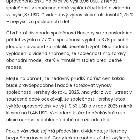
upraveného zisku na akcii ve výši 8,96 USD, z něhož
společnost v současné době vyplácí čtvrtletní dividendu
ve výši 1,37 USD. Dividendový výnos akcie tak dosáhl 2,75 %
– nejvyšší za posledních 5 let.
Čtvrtletní dividenda společnosti Hershey se za posledních
pět let zvýšila o 77 % a společnost vyplatila 378 po sobě
jdoucích dividend za několik desetiletí zpět. Dlouhodobé
vyplácení dividend znamená, že společnost má zdravý
obchodní model, který v minulém století přežil četné
recese.
Mějte na paměti, že nedávný prudký nárůst cen kakaa
bude pravděpodobně i nadále zatěžovat výnosy
společnosti Hershey do roku 2025. Analytici z Wall Street v
současné době očekávají, že společnost Hershey letos
vykáže upravený zisk ve výši 9,53 USD a v roce 2025 mírně
klesne na 9,46 USD. Vzhledem k těmto očekáváním se
akcie nemusí v dohledné době odrazit ode dna.
Pokud vás však zajímá především dividenda, je Hershey
bezpečnou investicí. Ceny kakaa mohou zůstat zvýšené,