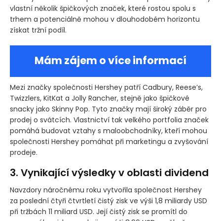
vlastní několik špičkových značek, které rostou spolu s
trhem a potenciálně mohou v dlouhodobém horizontu
získat tržní podíl.
Mám zájem o více informací
Mezi značky společnosti Hershey patří Cadbury, Reese’s,
Twizzlers, KitKat a Jolly Rancher, stejně jako špičkové
snacky jako Skinny Pop. Tyto značky mají široký záběr pro
prodej o svátcích. Vlastnictví tak velkého portfolia značek
pomáhá budovat vztahy s maloobchodníky, kteří mohou
společnosti Hershey pomáhat při marketingu a zvyšování
prodeje.
3. Vynikající výsledky v oblasti dividend
Navzdory náročnému roku vytvořila společnost Hershey
za poslední čtyři čtvrtletí čistý zisk ve výši 1,8 miliardy USD
při tržbách 11 miliard USD. Její čistý zisk se promítl do