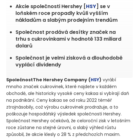
Akcie společnosti Hershey [
HSY
] se v
loňském roce propadly kvůli vyšším
nákladům a slabým prodejním trendům
Společnost prodává desítky značek na
trhu s cukrovinkami v hodnotě 133 miliard
dolarů
Společnost je velmi zisková a dlouhodobě
vyplácí dividendy
SpolečnostThe Hershey Company
(
HSY
)
vyrábí
mnoho značek cukrovinek, které najdete v každém
obchodě, ale historicky vysoké ceny kakaa si vybírají daň
na podnikání. Ceny kakaa se od roku 2022 téměř
ztrojnásobily, což výrobu cukrovinek prodražuje, a to
poškozuje hospodářský výsledek společnosti Hershey.
Společnost Hershey očekává, že celoroční zisk v letošním
roce zůstane na stejné úrovni, a slabý výhled růstu
způsobil, že akcie klesly o 28 % z předchozích maxim.