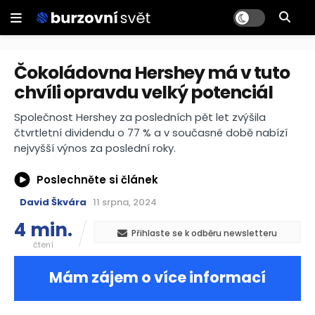
Čokoládovna Hershey má v tuto
chvíli opravdu velký potenciál
Společnost Hershey za posledních pět let zvýšila
čtvrtletní dividendu o 77 % a v současné době nabízí
nejvyšší výnos za poslední roky.
Poslechněte si článek
David Škvára
11 srpna, 2024
4 min.
Přihlaste se k odběru newsletteru
čtení
Mám zájem o více informací