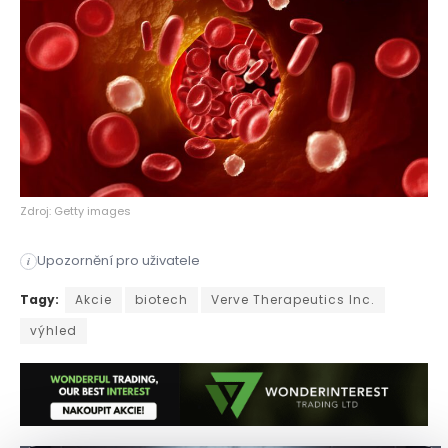
Zdroj: Getty images
Upozornění pro uživatele
i
Společnost Verve Therapeutics zažila v uplynulém týdnu pozoru
Tagy:
Akcie
biotech
Verve Therapeutics Inc.
výhled