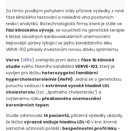
Za tímto prudkým pohybem stály příznivé výsledky z rané
fáze klinického testování a následná vlna pozitivních
reakcí analytiků. Biotechnologická firma, která je stále ve
fázi klinického vývoje
, se soustředí na genetické terapie
k léčbě závažných kardiovaskulárních onemocnění.
Nejnovější zprávy týkající se jejího kandidátního léku
VERVE-102 přinesly investorům novou dávku optimismu.
Verve
(
VERV
)
zveřejnila první data z
fáze 1b klinické
studie
svého hlavního kandidáta
VERVE-102
, který je
vyvíjen pro léčbu
heterozygotní familiární
hypercholesterolemie
(HeFH)
. Jedná se o genetickou
poruchu vedoucí k
extrémně vysoké hladině LDL
cholesterolu
(tzv. „špatného cholesterolu“)
a
zvýšenému riziku
předčasného onemocnění
koronárních tepen
.
Studie zahrnovala
14 pacientů
, přičemž výsledky ukázaly,
že léčba
výrazně snižuje hladinu LDL-C
v krvi. Kromě
samotné účinnosti potěšil i
bezpečnostní profil léku
–