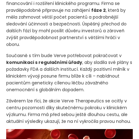
financování i rozšíření klinického programu. Firma se
pravděpodobně připravuje na zahájení
fáze 2
, která by
měla zahrnovat větší počet pacientů a podrobnější
sledování účinnosti a bezpečnosti. Úspěšný přechod do
dalších fází by mohl posílit důvěru investorů a zároveň
zvýšit pravděpodobnost partnerství s většími hráči v
oboru.
Současně s tím bude Verve potřebovat pokračovat v
komunikaci s regulačními úřady
, aby sladila své plány s
požadavky FDA a dalších institucí. Každý pozitivní milník v
klinickém vývoji posune firmu blíže k cíli – nabídnout
pacientům geneticky cílenou léčbu závažného
onemocnění s globálním dopadem.
Závěrem lze říci, že akcie Verve Therapeutics se ocitly v
centru pozornosti díky skutečnému pokroku v klinickém
výzkumu. Firma má před sebou ještě dlouhou cestu, ale
aktuální výsledky ukazují, že na ní vykročila pravou nohou.