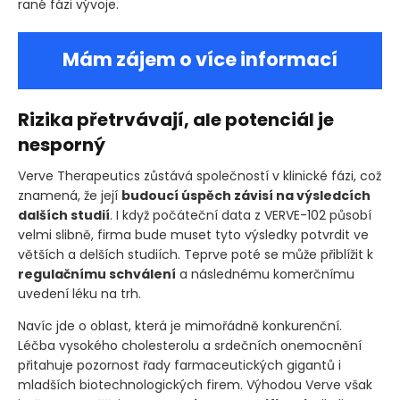
rané fázi vývoje.
Mám zájem o více informací
Rizika přetrvávají, ale potenciál je
nesporný
Verve Therapeutics zůstává společností v klinické fázi, což
znamená, že její
budoucí úspěch závisí na výsledcích
dalších studií
. I když počáteční data z VERVE-102 působí
velmi slibně, firma bude muset tyto výsledky potvrdit ve
větších a delších studiích. Teprve poté se může přiblížit k
regulačnímu schválení
a následnému komerčnímu
uvedení léku na trh.
Navíc jde o oblast, která je mimořádně konkurenční.
Léčba vysokého cholesterolu a srdečních onemocnění
přitahuje pozornost řady farmaceutických gigantů i
mladších biotechnologických firem. Výhodou Verve však