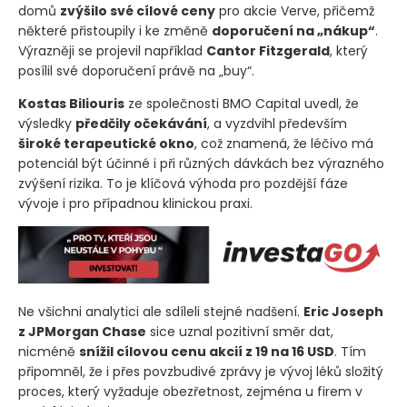
domů
zvýšilo své cílové ceny
pro akcie Verve, přičemž
některé přistoupily i ke změně
doporučení na „nákup“
.
Výrazněji se projevil například
Cantor Fitzgerald
, který
posílil své doporučení právě na „buy“.
Kostas Biliouris
ze společnosti BMO Capital uvedl, že
výsledky
předčily očekávání
, a vyzdvihl především
široké terapeutické okno
, což znamená, že léčivo má
potenciál být účinné i při různých dávkách bez výrazného
zvýšení rizika. To je klíčová výhoda pro pozdější fáze
vývoje i pro případnou klinickou praxi.
Ne všichni analytici ale sdíleli stejné nadšení.
Eric Joseph
z JPMorgan Chase
sice uznal pozitivní směr dat,
nicméně
snížil cílovou cenu akcií z 19 na 16 USD
. Tím
připomněl, že i přes povzbudivé zprávy je vývoj léků složitý
proces, který vyžaduje obezřetnost, zejména u firem v