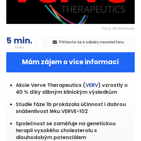
Zdroj: Shutterstock
5 min.
Přihlaste se k odběru newsletteru
čtení
Mám zájem o více informací
Akcie Verve Therapeutics (
VERV
) vzrostly o
40 % díky slibným klinickým výsledkům
Studie fáze 1b prokázala účinnost i dobrou
snášenlivost léku VERVE-102
Společnost se zaměřuje na genetickou
terapii vysokého cholesterolu s
dlouhodobým potenciálem