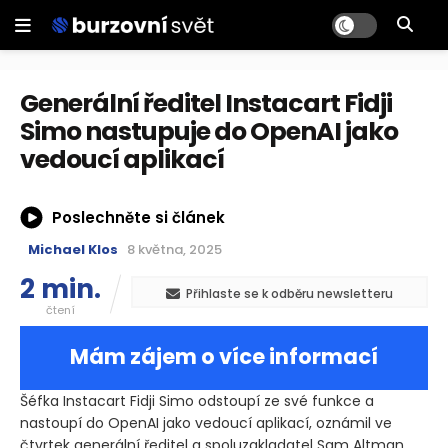
Generální ředitel Instacart Fidji
Simo nastupuje do OpenAI jako
vedoucí aplikací
Poslechněte si článek
Michael Klos
8 května, 2025
2 min.
Přihlaste se k odběru newsletteru
čtení
Mám zájem o více informací
Šéfka Instacart Fidji Simo odstoupí ze své funkce a
nastoupí do OpenAI jako vedoucí aplikací, oznámil ve
čtvrtek generální ředitel a spoluzakladatel Sam Altman.