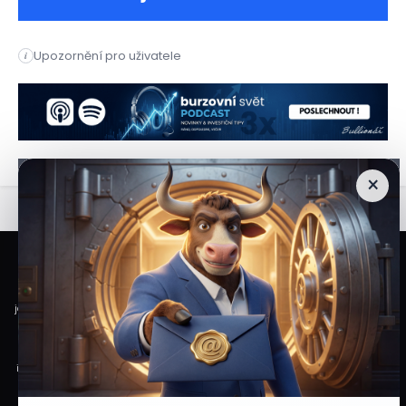
Šéfka Instacart Fidji Simo odstoupí ze své funkce a nastoup
Upozornění pro uživatele
i
Šéfka Instacart Fidji Simo odstoupí ze své funkce a nastoup
×
Veškeré informace a materiály zveřejněné na internetových stránkách
Burzovního Světa vycházejí z veřejně dostupných a důvěryhodných zdrojů. Při
jejich zpracování je postupováno s odbornou péčí a cílem poskytovat čtenářům
objektivní, aktuální a srozumitelné informace. Obsah internetových stránek
slouží výhradně k informačním a vzdělávacím účelům. Nepředstavuje
individuální investiční doporučení, investiční poradenství ani nabídku či výzvu
ke koupi nebo prodeji konkrétních finančních nástrojů. Veškeré názory, odhady,