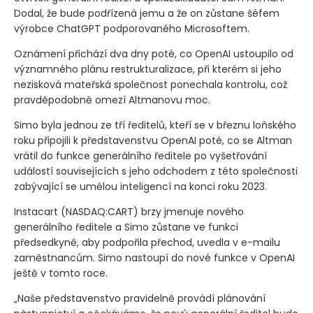
Dodal, že bude podřízená jemu a že on zůstane šéfem
výrobce ChatGPT podporovaného Microsoftem.
Oznámení přichází dva dny poté, co OpenAI ustoupilo od
významného plánu restrukturalizace, při kterém si jeho
nezisková mateřská společnost ponechala kontrolu, což
pravděpodobně omezí Altmanovu moc.
Simo byla jednou ze tří ředitelů, kteří se v březnu loňského
roku připojili k představenstvu OpenAI poté, co se Altman
vrátil do funkce generálního ředitele po vyšetřování
událostí souvisejících s jeho odchodem z této společnosti
zabývající se umělou inteligencí na konci roku 2023.
Instacart
(NASDAQ:CART)
brzy jmenuje nového
generálního ředitele a Simo zůstane ve funkci
předsedkyně, aby podpořila přechod, uvedla v e-mailu
zaměstnancům. Simo nastoupí do nové funkce v OpenAI
ještě v tomto roce.
„Naše představenstvo pravidelně provádí plánování