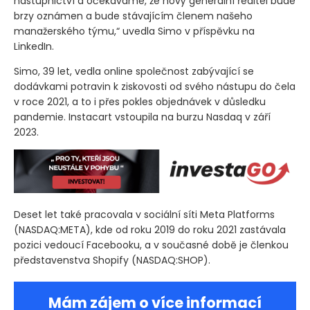
nástupnictví a očekáváme, že nový generální ředitel bude
brzy oznámen a bude stávajícím členem našeho
manažerského týmu,“ uvedla Simo v příspěvku na
LinkedIn.
Simo, 39 let, vedla online společnost zabývající se
dodávkami potravin k ziskovosti od svého nástupu do čela
v roce 2021, a to i přes pokles objednávek v důsledku
pandemie. Instacart vstoupila na burzu Nasdaq v září
2023.
Deset let také pracovala v sociální síti Meta Platforms
(NASDAQ:META)
, kde od roku 2019 do roku 2021 zastávala
pozici vedoucí Facebooku, a v současné době je členkou
představenstva Shopify
(NASDAQ:SHOP)
.
Mám zájem o více informací