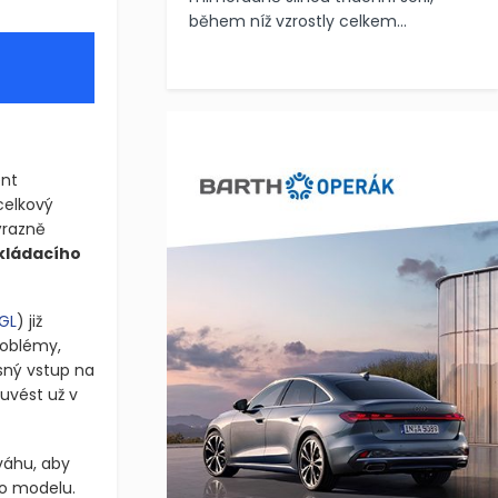
během níž vzrostly celkem...
ent
celkový
ýrazně
kládacího
GL
)
již
roblémy,
sný vstup na
 uvést už v
váhu, aby
o modelu.