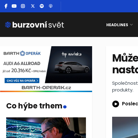
HEADLINES
Může
nasta
Společnost 
produkty.
.
Poslec
Co hýbe trhem