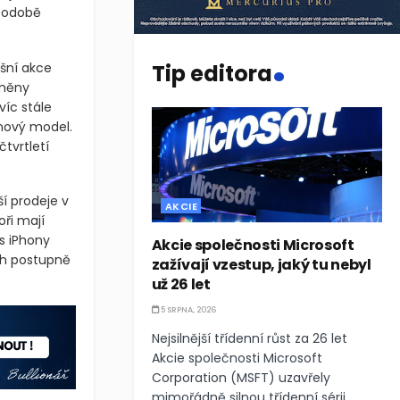
 podobě
.
ošní akce
Tip editora
změny
íc stále
 nový model.
tvrtletí
í prodeje v
AKCIE
ři mají
s iPhony
Akcie společnosti Microsoft
ích postupně
zažívají vzestup, jaký tu nebyl
už 26 let
5 SRPNA, 2026
Nejsilnější třídenní růst za 26 let
Akcie společnosti Microsoft
Corporation (MSFT) uzavřely
mimořádně silnou třídenní sérii,