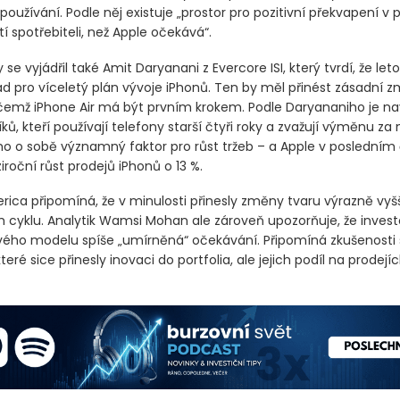
používání. Podle něj existuje „prostor pro pozitivní překvapení v
etí spotřebiteli, než Apple očekává“.
 se vyjádřil také Amit Daryanani z Evercore ISI, který tvrdí, že let
lad pro víceletý plán vývoje iPhonů. Ten by měl přinést zásadní 
ičemž iPhone Air má být prvním krokem. Podle Daryananiho je nav
ků, kteří používají telefony starší čtyři roky a zvažují výměnu za
mo o sobě významný faktor pro růst tržeb – a Apple v posledním č
roční růst prodejů iPhonů o 13 %.
rica připomíná, že v minulosti přinesly změny tvaru výrazně vyšš
m cyklu. Analytik Wamsi Mohan ale zároveň upozorňuje, že investo
ého modelu spíše „umírněná“ očekávání. Připomíná zkušenosti 
 které sice přinesly inovaci do portfolia, ale jejich podíl na prodej