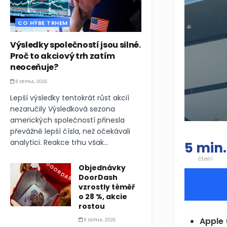
CO HÝBE TRHEM
Výsledky společností jsou silné.
Proč to akciový trh zatím
neoceňuje?
8 SRPNA, 2026
Lepší výsledky tentokrát růst akcií
nezaručily Výsledková sezona
amerických společností přinesla
převážně lepší čísla, než očekávali
analytici. Reakce trhu však...
5 min.
čtení
Objednávky
DoorDash
vzrostly téměř
o 28 %, akcie
rostou
Apple 
8 SRPNA, 2026