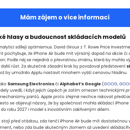
Mám zájem o více informací
ké hlasy a budoucnost skládacích modelů
nalytici sdílejí optimismus. David Giroux z T. Rowe Price Investm
pochybuje, že iPhone Air bude mít výrazný dopad na akcie či 
kon. Podle něj se nejedná o převratnou změnu, která by mohla v
 další růst. Za skutečně zásadní krok by považoval představení
s
což by umožnilo Applu nastavit mnohem vyšší cenovou hladinu.
jako
Samsung Electronics
či
Alphabet’s Google
(
GOOG
,
GOO
dely uvedli, i když jejich úspěch je zatím omezen technickými p
 mechanizmy pantů. Apple proto zřejmě nechce riskovat předča
řesto se objevují názory, že by společnost mohla skládací iPhone
 do roku 2027 i model s inovativním zakřiveným sklem.
k stojí před otázkou, zda tenčí iPhone Air bude mít dostatečnou 
timent, nebo zda bude skutečným zlomem až uvedení skládacíh