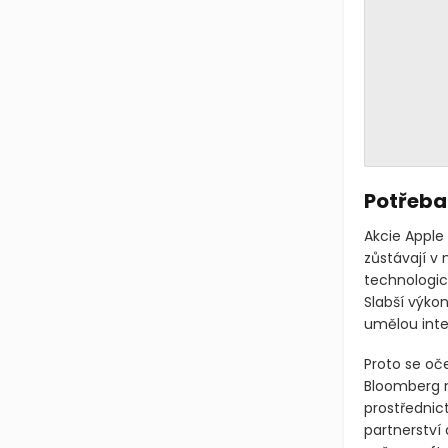
Potřeba 
Akcie Apple 
zůstávají v 
technologic
Slabší výko
umělou intel
Proto se oč
Bloomberg n
prostřednic
partnerství 