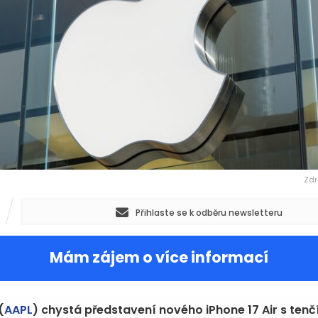
Zdr
Přihlaste se k odběru newsletteru
Mám zájem o více informací
(
AAPL
) chystá představení nového iPhone 17 Air s ten