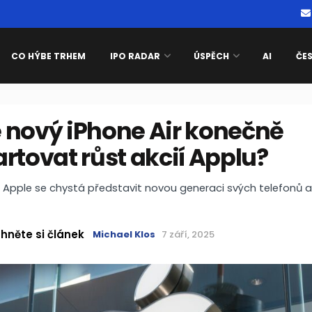
CO HÝBE TRHEM
IPO RADAR
ÚSPĚCH
AI
ČE
 nový iPhone Air konečně
rtovat růst akcií Applu?
Apple se chystá představit novou generaci svých telefonů a
hněte si článek
Michael Klos
7 září, 2025