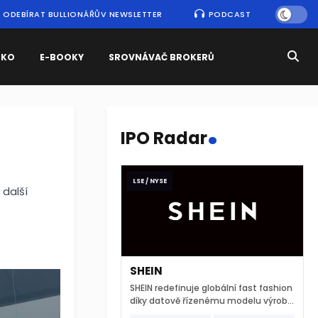
ODEBÍRAT BULLIONÁŘŮV NEWSLETTER
PODCAST
SKO
E-BOOKY
SROVNÁVAČ BROKERŮ
.
IPO Radar
LSE / NYSE
 další
SHEIN
SHEIN redefinuje globální fast fashion
díky datově řízenému modelu výroby
a extrémně rychlému