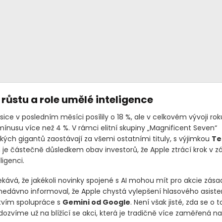
růstu a role umělé inteligence
sice v posledním měsíci posílily o 18 %, ale v celkovém vývoji ro
mínusu více než 4 %. V rámci elitní skupiny „Magnificent Seven“
kých gigantů zaostávají za všemi ostatními tituly, s výjimkou
Te
n je částečně důsledkem obav investorů, že Apple ztrácí krok v z
igenci.
ekává, že jakékoli novinky spojené s AI mohou mít pro akcie zás
edávno informoval, že Apple chystá vylepšení hlasového asisten
tvím spolupráce s
Gemini od Google
. Není však jisté, zda se o
dozvíme už na blížící se akci, která je tradičně více zaměřená n