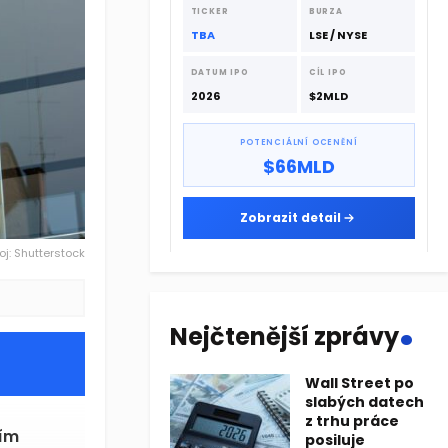
dodavatelskému řetězci.
TICKER
BURZA
TBA
LSE / NYSE
DATUM IPO
CÍL IPO
2026
$2MLD
POTENCIÁLNÍ OCENĚNÍ
$66MLD
Zobrazit detail
oj: Shutterstock
.
Nejčtenější zprávy
Wall Street po
slabých datech
z trhu práce
čím
posiluje