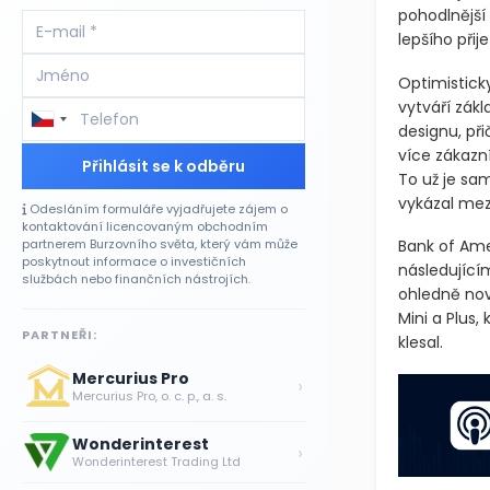
pohodlnější 
lepšího přij
Optimisticky
vytváří zák
designu, př
více zákazní
Přihlásit se k odběru
To už je sa
vykázal mezi
Odesláním formuláře vyjadřujete zájem o
kontaktování licencovaným obchodním
partnerem Burzovního světa, který vám může
Bank of Ame
poskytnout informace o investičních
následující
službách nebo finančních nástrojích.
ohledně nov
Mini a Plus,
PARTNEŘI:
klesal.
Mercurius Pro
›
Mercurius Pro, o. c. p., a. s.
Wonderinterest
›
Wonderinterest Trading Ltd