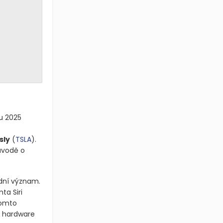
ku 2025
sly
(
TSLA
)
.
ávodě o
adní význam.
ta Siri
 tomto
a hardware