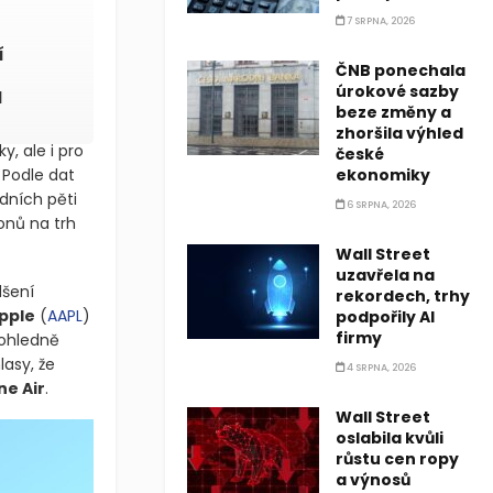
7 SRPNA, 2026
í
ČNB ponechala
úrokové sazby
I
beze změny a
zhoršila výhled
 ale i pro
české
. Podle dat
ekonomiky
dních pěti
6 SRPNA, 2026
onů na trh
Wall Street
uzavřela na
dšení
rekordech, trhy
pple
(
AAPL
)
podpořily AI
firmy
 ohledně
lasy, že
4 SRPNA, 2026
ne Air
.
Wall Street
oslabila kvůli
růstu cen ropy
a výnosů