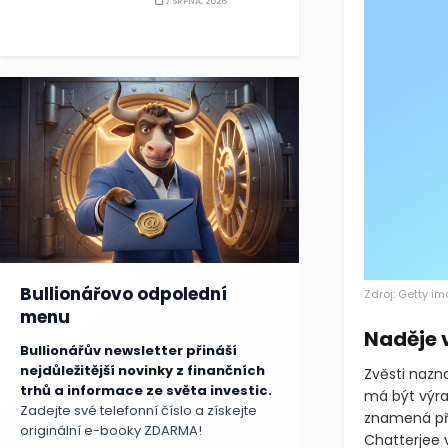
7 SRPNA, 2026
Bullionářovo odpolední
Zdroj: Getty i
menu
Naděje 
Bullionářův newsletter přináší
nejdůležitější novinky z finančních
Zvěsti nazna
trhů a informace ze světa investic.
má být výra
Zadejte své telefonní číslo a získejte
znamená při
originální e-booky ZDARMA!
Chatterjee v