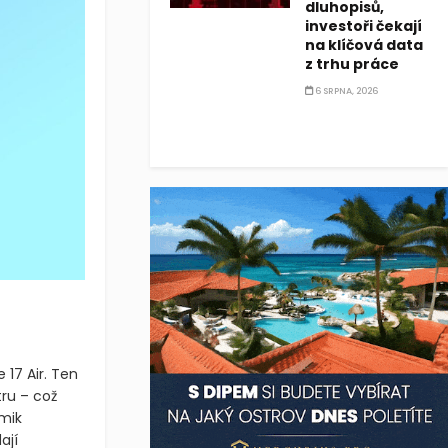
dluhopisů,
investoři čekají
na klíčová data
z trhu práce
6 SRPNA, 2026
 17 Air. Ten
ru – což
amik
ají