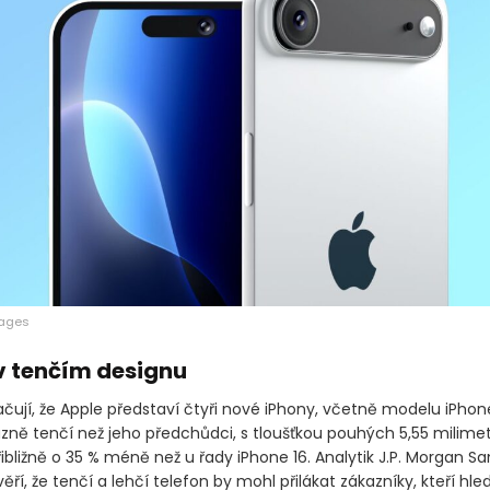
mages
v tenčím designu
čují, že Apple představí čtyři nové iPhony, včetně modelu iPhone
zně tenčí než jeho předchůdci, s tloušťkou pouhých 5,55 milimet
bližně o 35 % méně než u řady iPhone 16. Analytik J.P. Morgan S
ěří, že tenčí a lehčí telefon by mohl přilákat zákazníky, kteří hled