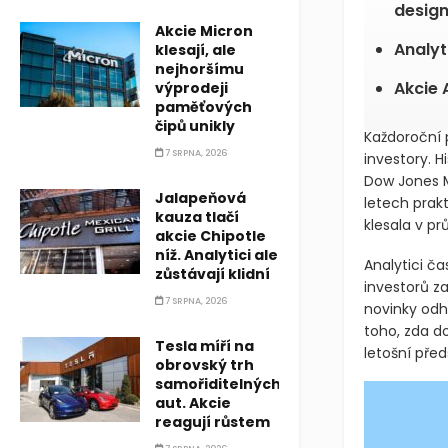
desig
Akcie Micron
Analyt
klesají, ale
nejhoršímu
Akcie 
výprodeji
paměťových
čipů unikly
Každoroční
7 SRPNA, 2026
investory. H
Dow Jones M
Jalapeňová
letech prak
kauza tlačí
klesala v pr
akcie Chipotle
níž. Analytici ale
Analytici č
zůstávají klidní
investorů z
7 SRPNA, 2026
novinky odha
toho, zda do
Tesla míří na
letošní pře
obrovský trh
samořiditelných
aut. Akcie
reagují růstem