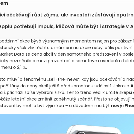
nem
ici očekávají růst zájmu, ale investoři zůstávají opatrn
Applu potřebují impuls, klíčová může být i strategie v A
 podzimní akce bývá významným momentem nejen pro zákazníky,
istoricky však vliv těchto oznámení na akcie nebyl příliš pozitivní
arket Data se cena akcií v den samotného představení v posle
ticky nezměnila a mezi prezentací a samotným uvedením telef
ůměru o 2,1 %.
asto mluví o fenoménu „sell-the-news“, kdy jsou očekávání a na
apočítány do ceny akcií ještě před samotnou událostí. Jakmile
A
lí, přichází spíše vybírání zisků. Tento trend vedl k určité skepsi
káže letošní akce změnit zaběhnutý scénář. Přesto se objevují h
dstavení by mohlo být výjimkou – a důvodem má být
nový iPho