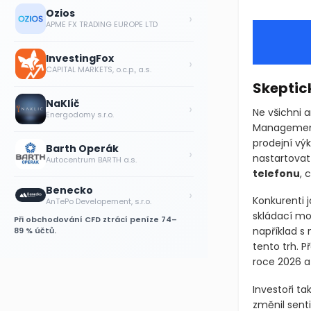
Ozios
›
APME FX TRADING EUROPE LTD
InvestingFox
›
CAPITAL MARKETS, o.c.p., a.s.
Skeptic
NaKlíč
›
Ne všichni a
Energodomy s.r.o.
Management 
prodejní vý
Barth Operák
›
nastartovat
Autocentrum BARTH a.s.
telefonu
, 
Benecko
›
Konkurenti 
AnTePo Developement, s.r.o.
skládací mo
Při obchodování CFD ztrácí peníze 74–
například s
89 % účtů.
tento trh. P
roce 2026 a
Investoři ta
změnil sen