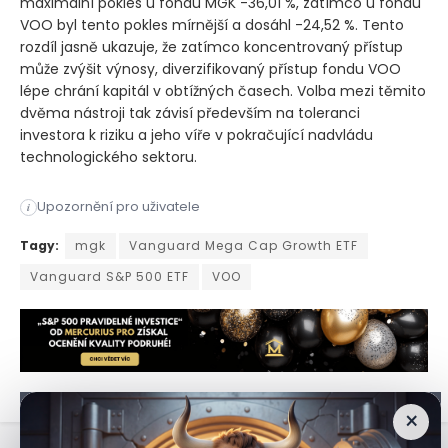
maximální pokles u fondu MGK -36,01 %, zatímco u fondu
VOO byl tento pokles mírnější a dosáhl -24,52 %. Tento
rozdíl jasně ukazuje, že zatímco koncentrovaný přístup
může zvýšit výnosy, diverzifikovaný přístup fondu VOO
lépe chrání kapitál v obtížných časech. Volba mezi těmito
dvěma nástroji tak závisí především na toleranci
investora k riziku a jeho víře v pokračující nadvládu
technologického sektoru.
Srovnání gigantů Vanguard: Růstový potenciál proti tržní stab
Upozornění pro uživatele
i
Srovnání gigantů Vanguard: Růstový potenciál proti tržní stab
Tagy:
mgk
Vanguard Mega Cap Growth ETF
Vanguard S&P 500 ETF
VOO
×