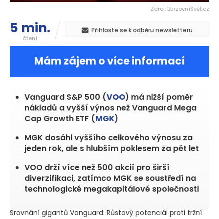
Zdroj: BurzovníSvět.cz
5 min.
Přihlaste se k odběru newsletteru
čtení
Mám zájem o více informací
Vanguard S&P 500 (
VOO
) má nižší poměr
nákladů a vyšší výnos než Vanguard Mega
Cap Growth ETF (
MGK
)
MGK dosáhl vyššího celkového výnosu za
jeden rok, ale s hlubším poklesem za pět let
VOO drží více než 500 akcií pro širší
diverzifikaci, zatímco MGK se soustředí na
technologické megakapitálové společnosti
Srovnání gigantů Vanguard: Růstový potenciál proti tržní