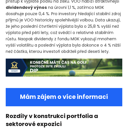
přístup k výplatě podílů na zisku. VOO nabízí atraktivnější
dividendový výnos
na úrovni 1,1 %, zatímco MGK
dosahuje pouze 0,4 %. Pro investory hledající stabilní zdroj
příjmů je VOO historicky spolehlivější volbou. Data ukazují,
že jeho poslední čtvrtletní výplata byla o 25,8 % vyšší než
výplata před pěti lety, což svědčí o relativně stabilním
růstu. Naopak dividendy z fondu MGK vykazují mnohem
vyšší volatilitu a poslední výplata byla dokonce o 4 % nižší
než částka, kterou investoři obdrželi před deseti lety.
Mám zájem o více informací
Rozdíly v konstrukci portfolia a
sektorové expozici