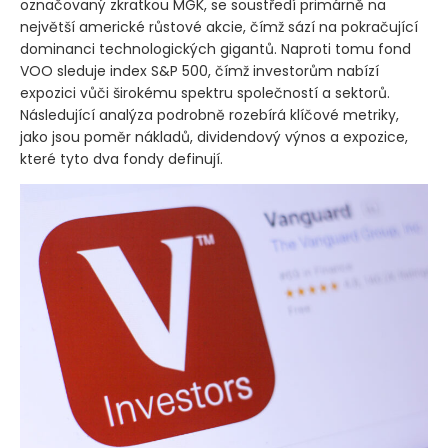
označovaný zkratkou MGK, se soustředí primárně na
největší americké růstové akcie, čímž sází na pokračující
dominanci technologických gigantů. Naproti tomu fond
VOO sleduje index S&P 500, čímž investorům nabízí
expozici vůči širokému spektru společností a sektorů.
Následující analýza podrobně rozebírá klíčové metriky,
jako jsou poměr nákladů, dividendový výnos a expozice,
které tyto dva fondy definují.