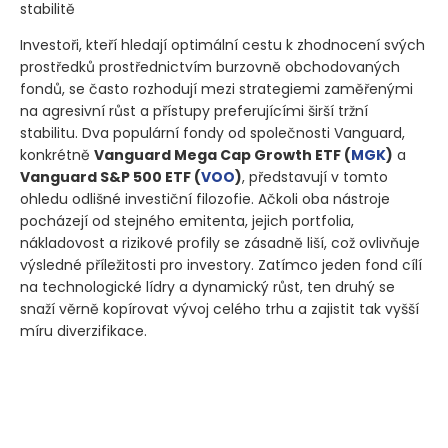
stabilitě
Investoři, kteří hledají optimální cestu k zhodnocení svých
prostředků prostřednictvím burzovně obchodovaných
fondů, se často rozhodují mezi strategiemi zaměřenými
na agresivní růst a přístupy preferujícími širší tržní
stabilitu. Dva populární fondy od společnosti Vanguard,
konkrétně
Vanguard Mega Cap Growth ETF
(
MGK
)
a
Vanguard S&P 500 ETF
(
VOO
)
, představují v tomto
ohledu odlišné investiční filozofie. Ačkoli oba nástroje
pocházejí od stejného emitenta, jejich portfolia,
nákladovost a rizikové profily se zásadně liší, což ovlivňuje
výsledné příležitosti pro investory. Zatímco jeden fond cílí
na technologické lídry a dynamický růst, ten druhý se
snaží věrně kopírovat vývoj celého trhu a zajistit tak vyšší
míru diverzifikace.