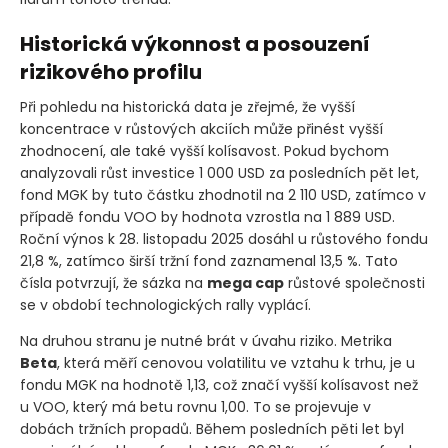
Historická výkonnost a posouzení
rizikového profilu
Při pohledu na historická data je zřejmé, že vyšší
koncentrace v růstových akciích může přinést vyšší
zhodnocení, ale také vyšší kolísavost. Pokud bychom
analyzovali růst investice 1 000 USD za posledních pět let,
fond MGK by tuto částku zhodnotil na 2 110 USD, zatímco v
případě fondu VOO by hodnota vzrostla na 1 889 USD.
Roční výnos k 28. listopadu 2025 dosáhl u růstového fondu
21,8 %, zatímco širší tržní fond zaznamenal 13,5 %. Tato
čísla potvrzují, že sázka na
mega cap
růstové společnosti
se v období technologických rally vyplácí.
Na druhou stranu je nutné brát v úvahu riziko. Metrika
Beta
, která měří cenovou volatilitu ve vztahu k trhu, je u
fondu MGK na hodnotě 1,13, což značí vyšší kolísavost než
u VOO, který má betu rovnu 1,00. To se projevuje v
dobách tržních propadů. Během posledních pěti let byl