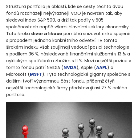
Struktura portfolia je oblastí, kde se cesty těchto dvou
fondů rozcházejí nejvýrazněji. VOO je navržen tak, aby
sledoval index S&P 500, a drží tak podíly v 505
společnostech napříč všemi hlavními sektory ekonomiky.
Tato široká
diverzifikace
pomáhá snižovat riziko spojené
s propadem jednoho konkrétního odvětví. I v tomto
širokém indexu však zaujímají vedoucí pozici technologie
s podílem 36 %, následované finančními službami s 13 % a
cyklickým spotřebním zbožím s 11 %. Mezi největší pozice v
tomto fondu patří NVIDIA
(
NVDA
)
, Apple
(
AAPL
)
a
Microsoft
(
MSFT
)
. Tyto technologické giganty společně s
dalšími tvoří významnou část fondu, přičemž čtyři
největší technologické firmy představují asi 27 % celého
portfolia.