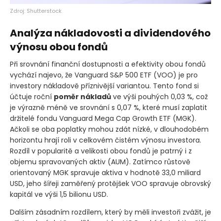
Zdroj: Shutterstock
Analýza nákladovosti a dividendového
výnosu obou fondů
Při srovnání finanční dostupnosti a efektivity obou fondů
vychází najevo, že Vanguard S&P 500 ETF
(VOO)
je pro
investory nákladově příznivější variantou. Tento fond si
účtuje roční
poměr nákladů
ve výši pouhých 0,03 %, což
je výrazně méně ve srovnání s 0,07 %, které musí zaplatit
držitelé fondu Vanguard Mega Cap Growth ETF
(MGK)
.
Ačkoli se oba poplatky mohou zdát nízké, v dlouhodobém
horizontu hrají roli v celkovém čistém výnosu investora.
Rozdíl v popularitě a velikosti obou fondů je patrný i z
objemu spravovaných aktiv
(AUM)
. Zatímco růstově
orientovaný MGK spravuje aktiva v hodnotě 33,0 miliard
USD, jeho šířeji zaměřený protějšek VOO spravuje obrovský
kapitál ve výši 1,5 bilionu USD.
Dalším zásadním rozdílem, který by měli investoři zvážit, je