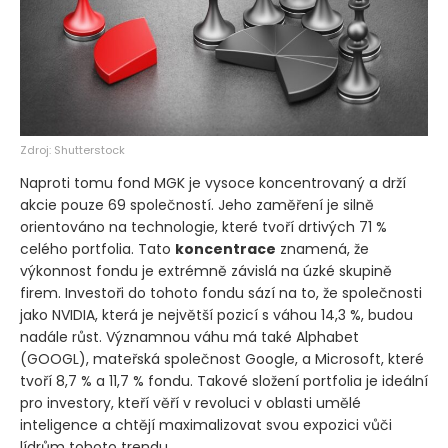
Zdroj: Shutterstock
Naproti tomu fond MGK je vysoce koncentrovaný a drží
akcie pouze 69 společností. Jeho zaměření je silně
orientováno na technologie, které tvoří drtivých 71 %
celého portfolia. Tato
koncentrace
znamená, že
výkonnost fondu je extrémně závislá na úzké skupině
firem. Investoři do tohoto fondu sází na to, že společnosti
jako NVIDIA, která je největší pozicí s váhou 14,3 %, budou
nadále růst. Významnou váhu má také Alphabet
(GOOGL)
, mateřská společnost Google, a Microsoft, které
tvoří 8,7 % a 11,7 % fondu. Takové složení portfolia je ideální
pro investory, kteří věří v revoluci v oblasti umělé
inteligence a chtějí maximalizovat svou expozici vůči
lídrům tohoto trendu.