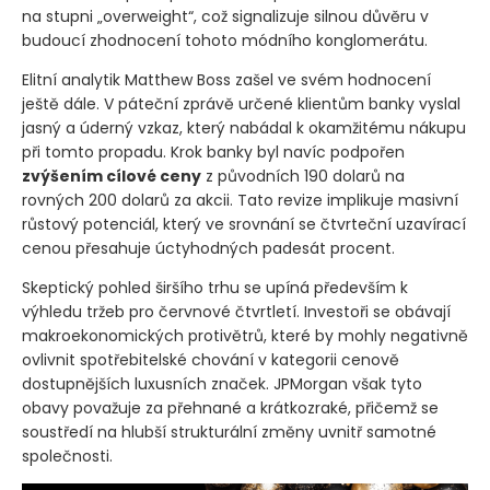
na stupni „overweight“, což signalizuje silnou důvěru v
budoucí zhodnocení tohoto módního konglomerátu.
Elitní analytik Matthew Boss zašel ve svém hodnocení
ještě dále. V páteční zprávě určené klientům banky vyslal
jasný a úderný vzkaz, který nabádal k okamžitému nákupu
při tomto propadu. Krok banky byl navíc podpořen
zvýšením cílové ceny
z původních 190 dolarů na
rovných 200 dolarů za akcii. Tato revize implikuje masivní
růstový potenciál, který ve srovnání se čtvrteční uzavírací
cenou přesahuje úctyhodných padesát procent.
Skeptický pohled širšího trhu se upíná především k
výhledu tržeb pro červnové čtvrtletí. Investoři se obávají
makroekonomických protivětrů, které by mohly negativně
ovlivnit spotřebitelské chování v kategorii cenově
dostupnějších luxusních značek. JPMorgan však tyto
obavy považuje za přehnané a krátkozraké, přičemž se
soustředí na hlubší strukturální změny uvnitř samotné
společnosti.