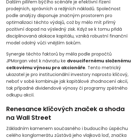
Dalším pilířem býčího scénáře je efektivní řízení
prodejních, správních a režijních nákladů. Společnost
podle analýzy disponuje značným prostorem pro
optimalizaci těchto výdajů, což by mělo mít přímý
pozitivní dopad na výsledný zisk. Když se k tomu přidá
disciplinovaná alokace kapitálu, vzniká robustní finanční
model odolný vůči vnějším šokům.
Synergie těchto faktorů by měla podle propočtů
JPMorgan vést k návratu ke
dvoucifernému složenému
celkovému výnosu pro akcionáře
. Tento metrický
ukazatel je pro institucionální investory naprosto klíčový,
neboť v sobě kombinuje jak kapitálové zhodnocení akcií,
tak případné dividendové výnosy či programy zpětného
odkupu akcií.
Renesance klíčových značek a shoda
na Wall Street
Základním kamenem současného i budoucího úspěchu
celého konglomerátu zůstává jeho vlajková loď, značka