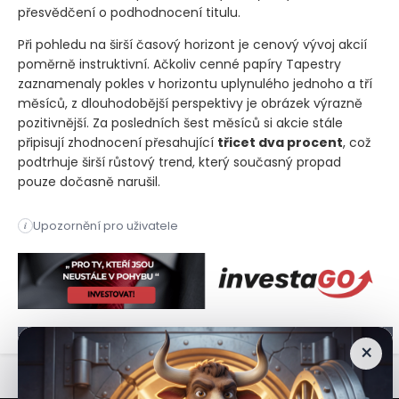
přesvědčení o podhodnocení titulu.
Při pohledu na širší časový horizont je cenový vývoj akcií
poměrně instruktivní. Ačkoliv cenné papíry Tapestry
zaznamenaly pokles v horizontu uplynulého jednoho a tří
měsíců, z dlouhodobější perspektivy je obrázek výrazně
pozitivnější. Za posledních šest měsíců si akcie stále
připisují zhodnocení přesahující
třicet dva procent
, což
podtrhuje širší růstový trend, který současný propad
pouze dočasně narušil.
Akcie mateřské společnosti značky Coach se po zveřejnění sla
Upozornění pro uživatele
i
Akcie mateřské společnosti značky Coach se po zveřejnění sla
×