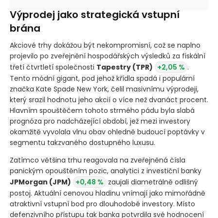
Výprodej jako strategická vstupní
brána
Akciové trhy dokážou být nekompromisní, což se naplno
projevilo po zveřejnění hospodářských výsledků za fiskální
třetí čtvrtletí společnosti
Tapestry
(TPR)
+2,05 %
.
Tento módní gigant, pod jehož křídla spadá i populární
značka Kate Spade New York, čelil masivnímu výprodeji,
který srazil hodnotu jeho akcií o více než dvanáct procent.
Hlavním spouštěčem tohoto strmého pádu byla slabá
prognóza pro nadcházející období, jež mezi investory
okamžitě vyvolala vlnu obav ohledně budoucí poptávky v
segmentu takzvaného dostupného luxusu.
Zatímco většina trhu reagovala na zveřejněná čísla
panickým opouštěním pozic, analytici z investiční banky
JPMorgan
(JPM)
+0,48 %
zaujali diametrálně odlišný
postoj. Aktuální cenovou hladinu vnímají jako mimořádně
atraktivní vstupní bod pro dlouhodobé investory. Místo
defenzivního přístupu tak banka potvrdila své hodnocení