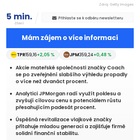
Zdroj: Getty Images
5 min.
Přihlaste se k odběru newsletteru
čtení
Mám zájem o více informací
TPR
159,16
+2,05 %
JPM
359,24
+0,48 %
Akcie mateřské společnosti značky Coach
se po zveřejnění slabšího výhledu propadly
o více než dvanáct procent.
Analytici JPMorgan radí využít poklesu a
zvyšují cílovou cenu s potenciálem růstu
přesahujícím padesát procent.
Úspěšná revitalizace vlajkové značky
přitahuje mladou generaci a zajišťuje firmě
solidní finanční stabilitu.