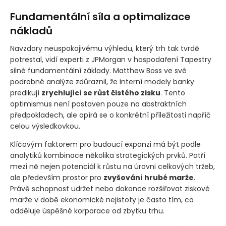
Fundamentální síla a optimalizace
nákladů
Navzdory neuspokojivému výhledu, který trh tak tvrdě
potrestal, vidí experti z JPMorgan v hospodaření Tapestry
silné fundamentální základy. Matthew Boss ve své
podrobné analýze zdůraznil, že interní modely banky
predikují
zrychlující se růst čistého zisku
. Tento
optimismus není postaven pouze na abstraktních
předpokladech, ale opírá se o konkrétní příležitosti napříč
celou výsledkovkou.
Klíčovým faktorem pro budoucí expanzi má být podle
analytiků kombinace několika strategických prvků. Patří
mezi ně nejen potenciál k růstu na úrovni celkových tržeb,
ale především prostor pro
zvyšování hrubé marže
.
Právě schopnost udržet nebo dokonce rozšiřovat ziskové
marže v době ekonomické nejistoty je často tím, co
odděluje úspěšné korporace od zbytku trhu.