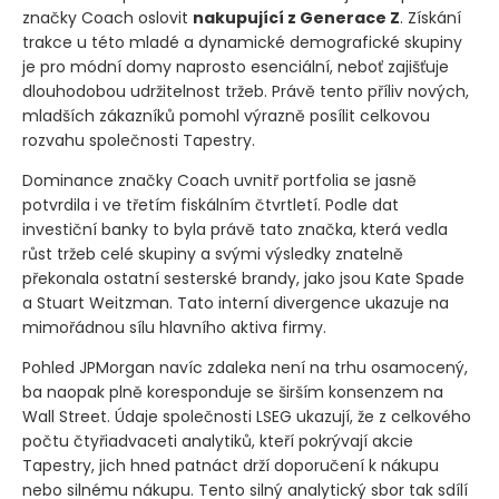
značky Coach oslovit
nakupující z Generace Z
. Získání
trakce u této mladé a dynamické demografické skupiny
je pro módní domy naprosto esenciální, neboť zajišťuje
dlouhodobou udržitelnost tržeb. Právě tento příliv nových,
mladších zákazníků pomohl výrazně posílit celkovou
rozvahu společnosti Tapestry.
Dominance značky Coach uvnitř portfolia se jasně
potvrdila i ve třetím fiskálním čtvrtletí. Podle dat
investiční banky to byla právě tato značka, která vedla
růst tržeb celé skupiny a svými výsledky znatelně
překonala ostatní sesterské brandy, jako jsou Kate Spade
a Stuart Weitzman. Tato interní divergence ukazuje na
mimořádnou sílu hlavního aktiva firmy.
Pohled JPMorgan navíc zdaleka není na trhu osamocený,
ba naopak plně koresponduje se širším konsenzem na
Wall Street. Údaje společnosti LSEG ukazují, že z celkového
počtu čtyřiadvaceti analytiků, kteří pokrývají akcie
Tapestry, jich hned patnáct drží doporučení k nákupu
nebo silnému nákupu. Tento silný analytický sbor tak sdílí