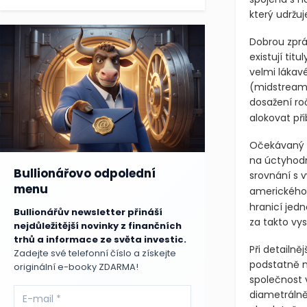
který udržu
Dobrou zprá
existují tit
velmi lákavé
(midstream
dosažení ro
alokovat při
Očekávaný d
na úctyhodn
Bullionářovo odpolední
srovnání s v
menu
amerického
hranicí jedn
Bullionářův newsletter přináší
za takto vy
nejdůležitější novinky z finančních
trhů a informace ze světa investic.
Při detailně
Zadejte své telefonní číslo a získejte
podstatně n
originální e-booky ZDARMA!
společnost v
diametrálně