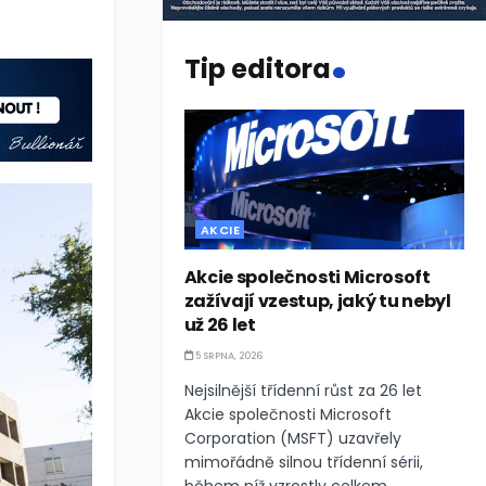
.
Tip editora
AKCIE
Akcie společnosti Microsoft
zažívají vzestup, jaký tu nebyl
už 26 let
5 SRPNA, 2026
Nejsilnější třídenní růst za 26 let
Akcie společnosti Microsoft
Corporation (MSFT) uzavřely
mimořádně silnou třídenní sérii,