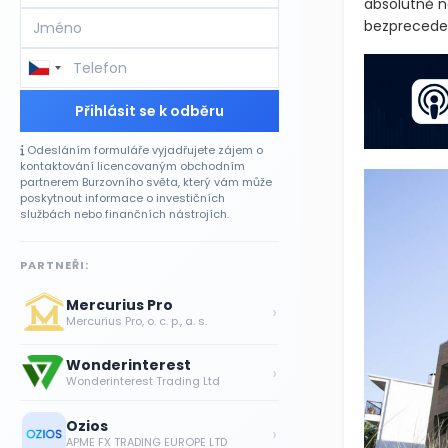
absolutně ne
bezpreceden
Přihlásit se k odběru
Odesláním formuláře vyjadřujete zájem o
kontaktování licencovaným obchodním
partnerem Burzovního světa, který vám může
poskytnout informace o investičních
službách nebo finančních nástrojích.
PARTNEŘI:
Mercurius Pro
›
Mercurius Pro, o. c. p., a. s.
Wonderinterest
›
Wonderinterest Trading Ltd
Ozios
›
APME FX TRADING EUROPE LTD