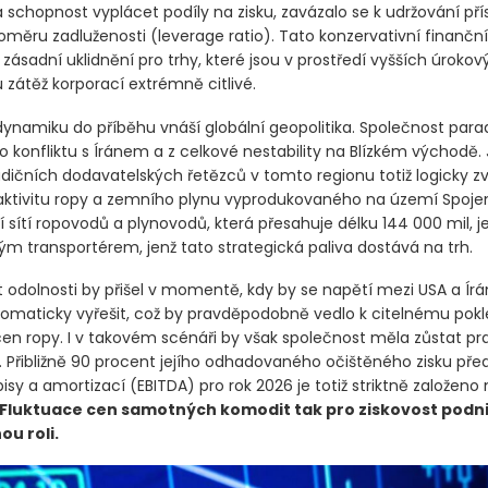
 schopnost vyplácet podíly na zisku, zavázalo se k udržování pří
poměru zadluženosti
(leverage ratio)
. Tato konzervativní finanční 
zásadní uklidnění pro trhy, které jsou v prostředí vyšších úroko
 zátěž korporací extrémně citlivé.
ynamiku do příběhu vnáší globální geopolitika. Společnost parad
o konfliktu s Íránem a z celkové nestability na Blízkém východě. 
adičních dodavatelských řetězců v tomto regionu totiž logicky z
raktivitu ropy a zemního plynu vyprodukovaného na území Spoje
 sítí ropovodů a plynovodů, která přesahuje délku 144 000 mil, j
ým transportérem, jenž tato strategická paliva dostává na trh.
t odolnosti by přišel v momentě, kdy by se napětí mezi USA a Í
plomaticky vyřešit, což by pravděpodobně vedlo k citelnému pokl
cen ropy. I v takovém scénáři by však společnost měla zůstat pra
 Přibližně 90 procent jejího odhadovaného očištěného zisku před
isy a amortizací
(EBITDA)
pro rok 2026 je totiž striktně založeno 
Fluktuace cen samotných komodit tak pro ziskovost podni
u roli.