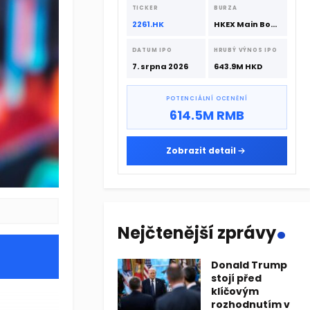
srpna 2026 s podporou CATL a
TICKER
BURZA
Hillhouse Investment.
2261.HK
HKEX Main Board
DATUM IPO
HRUBÝ VÝNOS IPO
7. srpna 2026
643.9M HKD
POTENCIÁLNÍ OCENĚNÍ
614.5M RMB
Zobrazit detail
.
Nejčtenější zprávy
Donald Trump
stojí před
klíčovým
rozhodnutím v