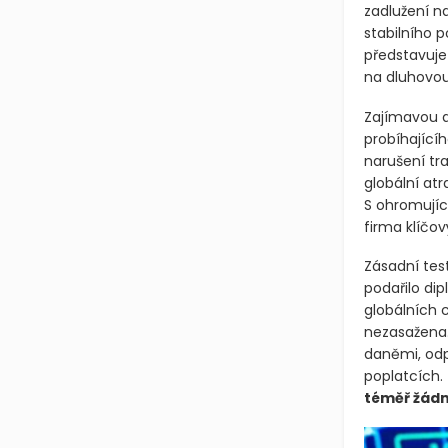
zadlužení na
stabilního 
představuje 
na dluhovou
Zajímavou d
probíhajícíh
narušení tr
globální at
S ohromující
firma klíčov
Zásadní tes
podařilo di
globálních 
nezasažena.
daněmi, odp
poplatcích.
téměř žádno