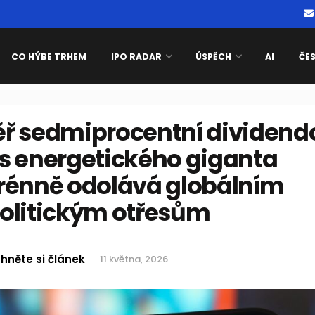
CO HÝBE TRHEM
IPO RADAR
ÚSPĚCH
AI
ČE
ř sedmiprocentní dividend
s energetického giganta
rénně odolává globálním
olitickým otřesům
hněte si článek
11 května, 2026