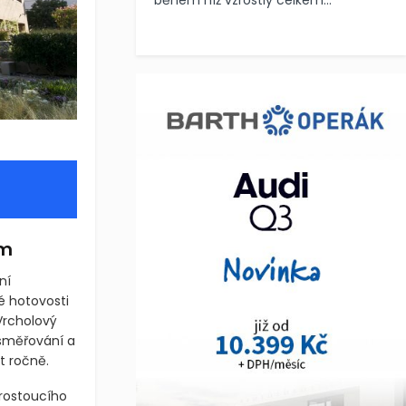
během níž vzrostly celkem...
ům
ní
é hotovosti
Vrcholový
směřování a
t ročně.
 rostoucího