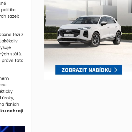
sně
politika
vých sazeb
oxně těží z
Jakékoliv
vyšuje
ných států.
e právě tato
ránem
esu
kticky
 úroky,
na fixních
ku nehrají