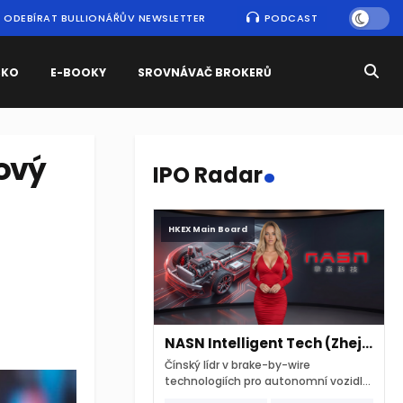
ODEBÍRAT BULLIONÁŘŮV NEWSLETTER
PODCAST
SKO
E-BOOKY
SROVNÁVAČ BROKERŮ
.
ový
IPO Radar
HKEX Main Board
NASN Intelligent Tech (Zhejiang)
Čínský lídr v brake-by-wire
technologiích pro autonomní vozidla
vstupuje na hongkongskou burzu 7.