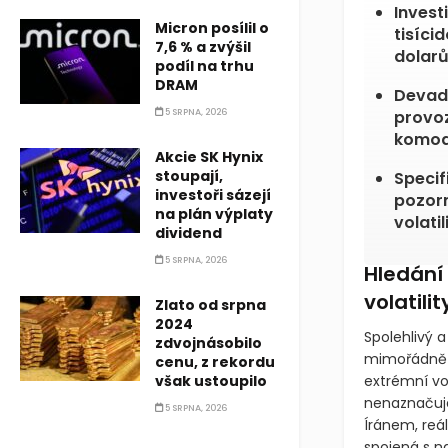
Invest
Micron posílil o
tisíci
7,6 % a zvýšil
dolarů
podíl na trhu
DRAM
Devad
5 SRPNA, 2026
provoz
komod
Akcie SK Hynix
stoupají,
Specif
investoři sázejí
pozorn
na plán výplaty
volatil
dividend
5 SRPNA, 2026
Hledání 
volatilit
Zlato od srpna
2024
Spolehlivý 
zdvojnásobilo
mimořádně a
cenu, z rekordu
však ustoupilo
extrémní vo
nenaznačuje,
5 SRPNA, 2026
Íránem, reá
spojená s n