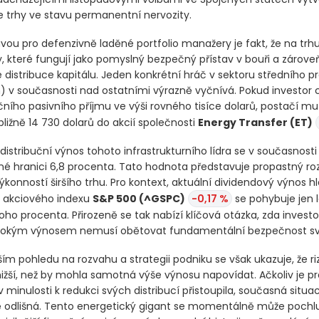
je trhy ve stavu permanentní nervozity.
vou pro defenzivně laděné portfolio manažery je fakt, že na trhu
uly, které fungují jako pomyslný bezpečný přístav v bouři a zárove
 distribuce kapitálu. Jeden konkrétní hráč v sektoru středního p
)
v současnosti nad ostatními výrazně vyčnívá. Pokud investor cí
čního pasivního příjmu ve výši rovného tisíce dolarů, postačí m
bližně 14 730 dolarů do akcií společnosti
Energy Transfer
(ET)
istribuční výnos tohoto infrastrukturního lídra se v současnost
é hranici 6,8 procenta. Tato hodnota představuje propastný roz
ýkonností širšího trhu. Pro kontext, aktuální dividendový výnos h
 akciového indexu
S&P 500
(^GSPC)
-0,17 %
se pohybuje jen 
oho procenta. Přirozeně se tak nabízí klíčová otázka, zda investo
sokým výnosem nemusí obětovat fundamentální bezpečnost své
jším pohledu na rozvahu a strategii podniku se však ukazuje, že riz
ižší, než by mohla samotná výše výnosu napovídat. Ačkoliv je pr
 minulosti k redukci svých distribucí přistoupila, současná situac
 odlišná. Tento energetický gigant se momentálně může pochlu