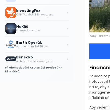
InvestingFox
›
CAPITAL MARKETS, o.c.p., a.s.
NaKlíč
›
Energodomy s.r.o.
Zdroj: Burzovní
Barth Operák
›
Autocentrum BARTH a.s.
Benecko
›
AnTePo Developement, s.r.o.
Finančn
Při obchodování CFD ztrácí peníze 74–
89 % účtů.
Základním p
hotovostní 
na to, aby 
management
oficiálně o
Aby vedení 