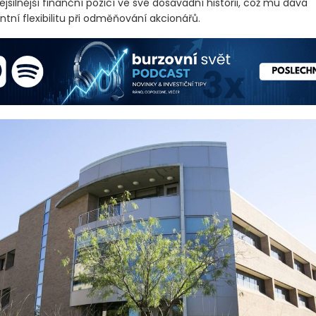
jsilnější finanční pozicí ve své dosavadní historii, což mu dává
tní flexibilitu při odměňování akcionářů.