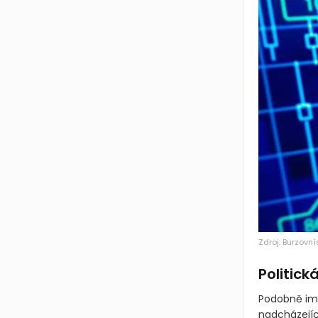
Zdroj: Burzovní
Politick
Podobně imun
nadcházejíc