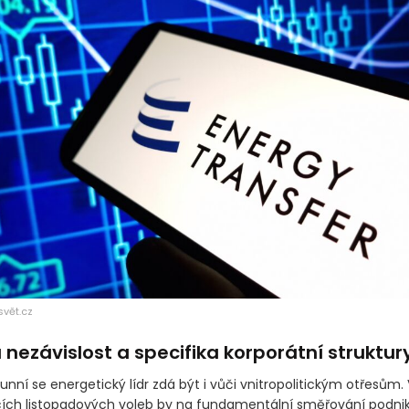
svět.cz
á nezávislost a specifika korporátní struktur
ní se energetický lídr zdá být i vůči vnitropolitickým otřesům.
ích listopadových voleb by na fundamentální směřování podni