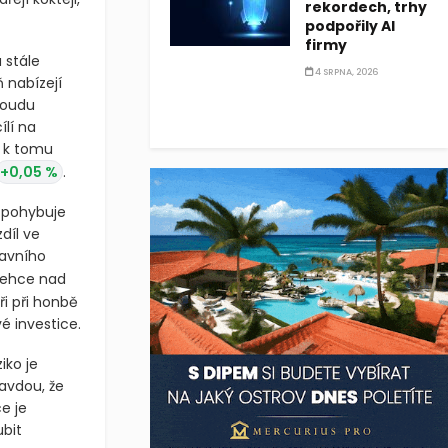
rekordech, trhy
podpořily AI
firmy
 stále
4 SRPNA, 2026
ň nabízejí
roudu
lí na
u k tomu
+0,05 %
.
i pohybuje
díl ve
lavního
lehce nad
ři při honbě
 investice.
iko je
avdou, že
e je
bit