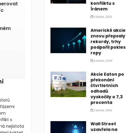
enerovat
konfliktu s
Íránem
íc
5 SRPNA, 2026
aném
Americké akcie
znovu přepsaly
rekordy, trhy
podpořil pokles
ropy
4 SRPNA, 2026
Akcie Eaton po
překonání
ní
čtvrtletních
odhadů
vyskočily o 7,3
storů
procenta
 fázemi
2 SRPNA, 2026
tom
likt s
Wall Street
ná nejistota
uzavřela na
ejí koktejl,