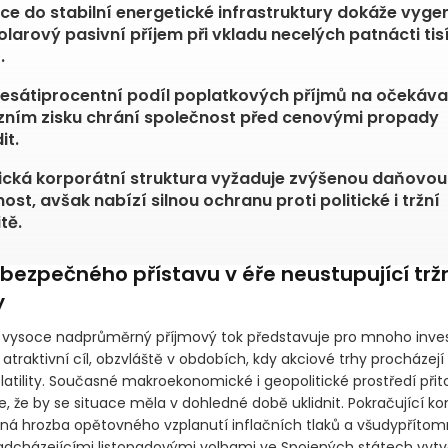
ice do stabilní energetické infrastruktury dokáže vyg
dolarový pasivní příjem při vkladu necelých patnácti tis
.
esátiprocentní podíl poplatkových příjmů na očekáv
ním zisku chrání společnost před cenovými propady
it.
ická korporátní struktura vyžaduje zvýšenou daňovou
ost, avšak nabízí silnou ochranu proti politické i tržní
itě.
bezpečného přístavu v éře neustupující trž
y
a vysoce nadprůměrný příjmový tok představuje pro mnoho inve
traktivní cíl, obzvláště v obdobích, kdy akciové trhy procházejí
latility. Současné makroekonomické i geopolitické prostředí při
 že by se situace měla v dohledné době uklidnit. Pokračující konf
lná hrozba opětovného vzplanutí inflačních tlaků a všudypřítom
adcházejícími listopadovými volbami ve Spojených státech vytvář