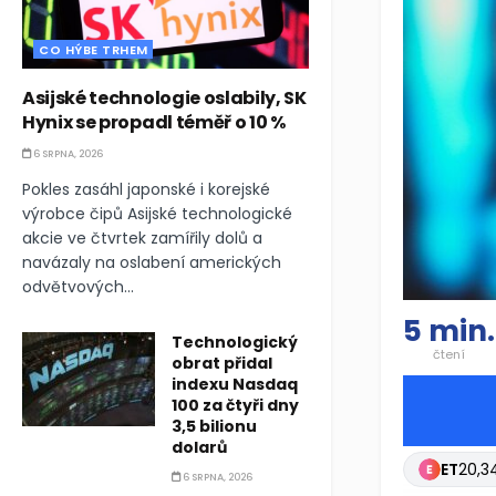
CO HÝBE TRHEM
Asijské technologie oslabily, SK
Hynix se propadl téměř o 10 %
6 SRPNA, 2026
Pokles zasáhl japonské i korejské
výrobce čipů Asijské technologické
akcie ve čtvrtek zamířily dolů a
navázaly na oslabení amerických
odvětvových...
5 min.
Technologický
čtení
obrat přidal
indexu Nasdaq
100 za čtyři dny
3,5 bilionu
dolarů
ET
20,3
6 SRPNA, 2026