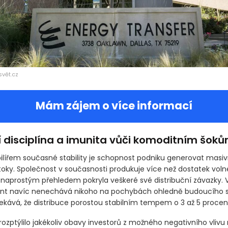
svět.cz
Mám zájem o více informací
í disciplína a imunita vůči komoditním šok
ilířem současné stability je schopnost podniku generovat masiv
toky. Společnost v současnosti produkuje více než dostatek voln
s naprostým přehledem pokryla veškeré své distribuční závazky. 
 navíc nenechává nikoho na pochybách ohledně budoucího 
čekává, že distribuce porostou stabilním tempem o 3 až 5 procen
rozptýlilo jakékoliv obavy investorů z možného negativního vlivu