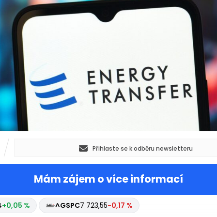
Přihlaste se k odběru newsletteru
Mám zájem o více informací
4
+0,05 %
^GSPC
7 723,55
-0,17 %