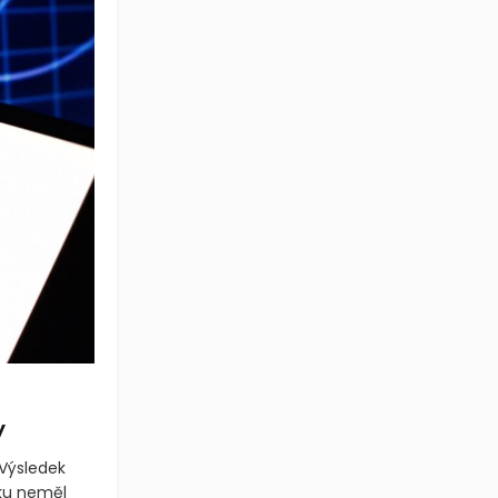
y
 Výsledek
ku neměl