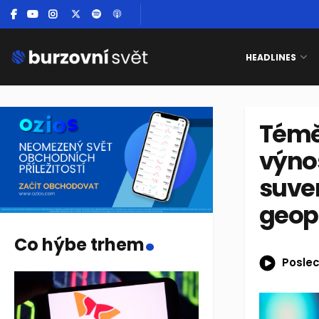
HEADLINES
Témě
výno
suve
geop
.
Co hýbe trhem
Poslec