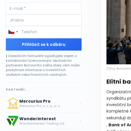
Přihlásit se k odběru
Odesláním formuláře vyjadřujete zájem o
kontaktování licencovaným obchodním
partnerem Burzovního světa, který vám může
Zdroj: Burzovní
poskytnout informace o investičních
službách nebo finančních nástrojích.
Elitní 
PARTNEŘI:
Organizační 
syndikátu p
Mercurius Pro
›
investiční 
Mercurius Pro, o. c. p., a. s.
upisovatel k
jí sekundují
Wonderinterest
›
Wonderinterest Trading Ltd
+1,21 %
,
Ba