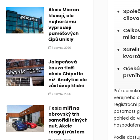
Akcie Micron
Společ
klesají, ale
cílovo
nejhoršímu
výprodeji
Celkov
paměťových
miliar
čipů unikly
7 SRPNA, 2026
Sateli
kvartá
Jalapeňová
kauza tlačí
Očeká
akcie Chipotle
prvníh
níž. Analytici ale
zůstávají klidní
Průkopnická
7 SRPNA, 2026
veřejného o
registrační
Tesla míří na
pozornost g
obrovský trh
pohled do vn
samořiditelných
hospodaření
aut. Akcie
reagují růstem
Podle dostu