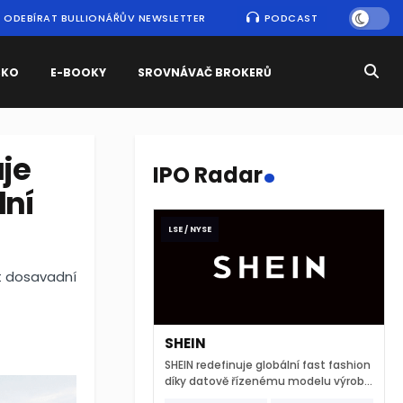
ODEBÍRAT BULLIONÁŘŮV NEWSLETTER
PODCAST
SKO
E-BOOKY
SROVNÁVAČ BROKERŮ
.
uje
IPO Radar
dní
LSE / NYSE
at dosavadní
SHEIN
SHEIN redefinuje globální fast fashion
díky datově řízenému modelu výroby
a extrémně rychlému