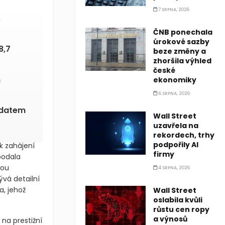
7 SRPNA, 2026
s
ČNB ponechala
úrokové sazby
8,7
beze změny a
zhoršila výhled
české
m
ekonomiky
6 SRPNA, 2026
 datem
Wall Street
uzavřela na
rekordech, trhy
podpořily AI
 k zahájení
firmy
podala
nou
4 SRPNA, 2026
vá detailní
a, jehož
Wall Street
oslabila kvůli
růstu cen ropy
a výnosů
na prestižní