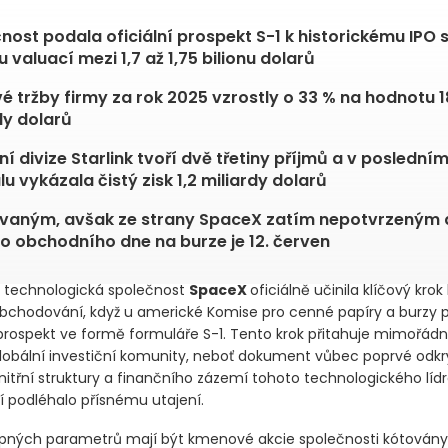
nost podala oficiální prospekt S-1 k historickému IPO 
u valuací mezi 1,7 až 1,75 bilionu dolarů
é tržby firmy za rok 2025 vzrostly o 33 % na hodnotu 1
dy dolarů
tní divize Starlink tvoří dvě třetiny příjmů a v poslední
lu vykázala čistý zisk 1,2 miliardy dolarů
vaným, avšak ze strany SpaceX zatím nepotvrzeným
o obchodního dne na burze je 12. červen
 technologická společnost
SpaceX
oficiálně učinila klíčový krok
bchodování, když u americké Komise pro cenné papíry a burzy 
 prospekt ve formě formuláře S-1. Tento krok přitahuje mimořád
lobální investiční komunity, neboť dokument vůbec poprvé odkrý
itřní struktury a finančního zázemí tohoto technologického lídr
 podléhalo přísnému utajení.
pných parametrů mají být kmenové akcie společnosti kótovány 