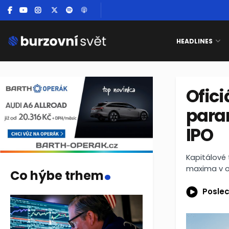
HEADLINES
Ofici
para
IPO
.
Kapitálové 
maxima v ob
Co hýbe trhem
Poslec