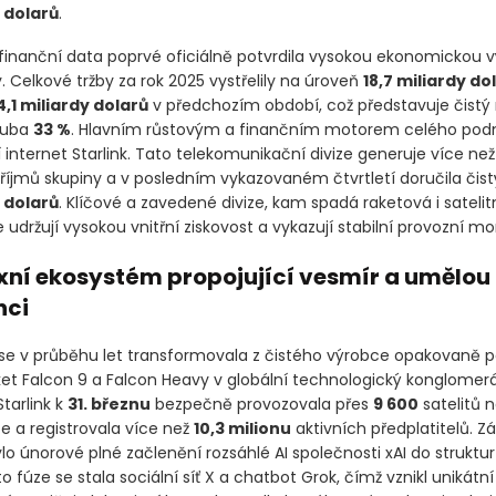
y dolarů
.
finanční data poprvé oficiálně potvrdila vysokou ekonomickou 
. Celkové tržby za rok 2025 vystřelily na úroveň
18,7 miliardy do
4,1 miliardy dolarů
v předchozím období, což představuje čistý
ruba
33 %
. Hlavním růstovým a finančním motorem celého podn
ní internet Starlink. Tato telekomunikační divize generuje více než
íjmů skupiny a v posledním vykazovaném čtvrtletí doručila čistý
y dolarů
. Klíčové a zavedené divize, kam spadá raketová i satelit
e udržují vysokou vnitřní ziskovost a vykazují stabilní provozní
ní ekosystém propojující vesmír a umělou
nci
se v průběhu let transformovala z čistého výrobce opakovaně p
et Falcon 9 a Falcon Heavy v globální technologický konglomerát
 Starlink k
31. březnu
bezpečně provozovala přes
9 600
satelitů n
e a registrovala více než
10,3 milionu
aktivních předplatitelů. 
o únorové plné začlenění rozsáhlé AI společnosti xAI do struktu
o fúze se stala sociální síť X a chatbot Grok, čímž vznikl unikátn