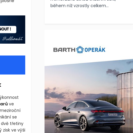
ů k zajištění
během níž vzrostly celkem...
k
výkonnost
larů
ve
 meziroční
ikání se
 dvě třetiny
 zisk ve výši