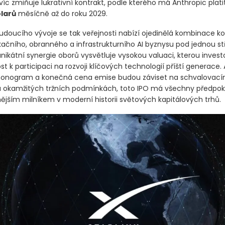
íc zmiňuje lukrativní kontrakt, podle kterého má Anthropic plat
olarů
měsíčně až do roku 2029.
udoucího vývoje se tak veřejnosti nabízí ojedinělá kombinace k
ačního, obranného a infrastrukturního AI byznysu pod jednou st
nikátní synergie oborů vysvětluje vysokou valuaci, kterou investo
tost k participaci na rozvoji klíčových technologií příští generace. 
rmonogram a konečná cena emise budou záviset na schvalovac
a okamžitých tržních podmínkách, toto IPO má všechny předpokl
jším milníkem v moderní historii světových kapitálových trhů.