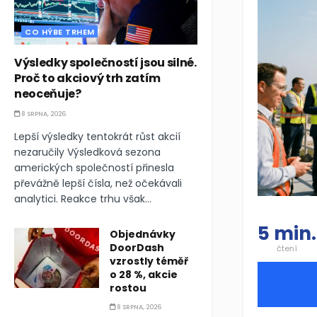
CO HÝBE TRHEM
Výsledky společností jsou silné.
Proč to akciový trh zatím
neoceňuje?
8 SRPNA, 2026
Lepší výsledky tentokrát růst akcií
nezaručily Výsledková sezona
amerických společností přinesla
převážně lepší čísla, než očekávali
analytici. Reakce trhu však...
5 min.
Objednávky
DoorDash
čtení
vzrostly téměř
o 28 %, akcie
rostou
8 SRPNA, 2026