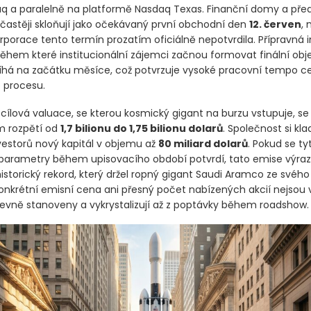
q a paralelně na platformě Nasdaq Texas. Finanční domy a předn
jčastěji skloňují jako očekávaný první obchodní den
12. červen
,
porace tento termín prozatím oficiálně nepotvrdila. Přípravná i
ěhem které institucionální zájemci začnou formovat finální obj
íhá na začátku měsíce, což potvrzuje vysoké pracovní tempo c
 procesu.
ílová valuace, se kterou kosmický gigant na burzu vstupuje, se
 rozpětí od
1,7 bilionu do 1,75 bilionu dolarů
. Společnost si kla
nvestorů nový kapitál v objemu až
80 miliard dolarů
. Pokud se ty
parametry během upisovacího období potvrdí, tato emise výra
storický rekord, který držel ropný gigant Saudi Aramco ze svého
onkrétní emisní cena ani přesný počet nabízených akcií nejsou v
evně stanoveny a vykrystalizují až z poptávky během roadshow.