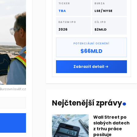
dodavatelskému řetězci.
TICKER
BURZA
TBA
LSE / NYSE
DATUM IPO
CÍL IPO
2026
$2MLD
POTENCIÁLNÍ OCENĚNÍ
$66MLD
Zobrazit detail
 Burzovnísvět.cz
.
Nejčtenější zprávy
Wall Street po
slabých datech
z trhu práce
posiluje