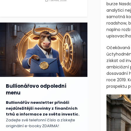
7 SRPNA, 2026
burze Nasda
analytici ne
samotná kor
roadshow, b
naplno rozb
upisovacího
Očekávaná c
úctyhodném
získat od i
ambiciózní 
dosavadní hi
roce 2019. K
Bullionářovo odpolední
prospektu p
menu
Bullionářův newsletter přináší
nejdůležitější novinky z finančních
trhů a informace ze světa investic.
Zadejte své telefonní číslo a získejte
originální e-booky ZDARMA!