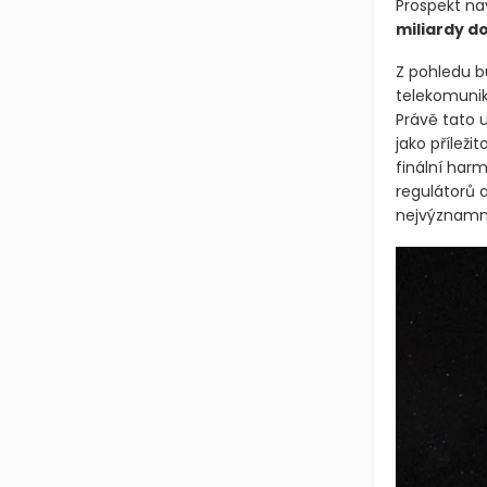
Prospekt nav
miliardy d
Z pohledu b
telekomunik
Právě tato u
jako příleži
finální ha
regulátorů 
nejvýznamně