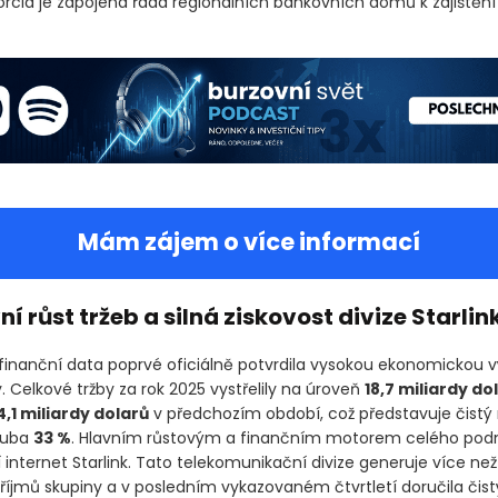
o širšího konsorcia je zapojena řada regionálních bankovních dom
ibuce.
Mám zájem o více informací
ní růst tržeb a silná ziskovost divize Starlin
finanční data poprvé oficiálně potvrdila vysokou ekonomickou 
. Celkové tržby za rok 2025 vystřelily na úroveň
18,7 miliardy do
4,1 miliardy dolarů
v předchozím období, což představuje čistý
ruba
33 %
. Hlavním růstovým a finančním motorem celého podn
ní internet Starlink. Tato telekomunikační divize generuje více než
íjmů skupiny a v posledním vykazovaném čtvrtletí doručila čistý