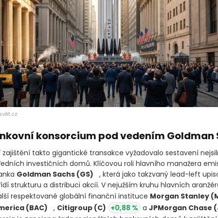
svět.cz
bankovní konsorcium pod vedením Goldman
zajištění takto gigantické transakce vyžadovalo sestavení nejsil
ředních investičních domů. Klíčovou roli hlavního manažera emis
banka
Goldman Sachs
(GS)
+0,68 %
, která jako takzvaný lead-
ompletně řídí strukturu a distribuci akcií. V nejužším kruhu hlav
 další respektované globální finanční instituce
Morgan Stanley
nk of America
(BAC)
,
Citigroup
(C)
+0,88 %
a
JPMorgan 