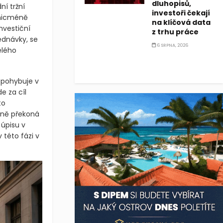
dluhopisů,
í tržní
investoři čekají
 nicméně
na klíčová data
nvestiční
z trhu práce
ednávky, se
6 SRPNA, 2026
elého
 pohybuje v
de za cíl
to
zně překoná
 úpisu v
 této fázi v