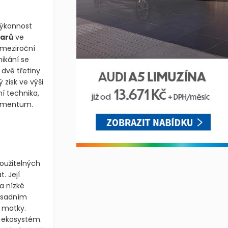
výkonnost
larů
ve
 meziroční
ikání se
 dvě třetiny
 zisk ve výši
ní technika,
 momentum.
oužitelných
. Její
a nízké
Zásadním
r matky.
í ekosystém.