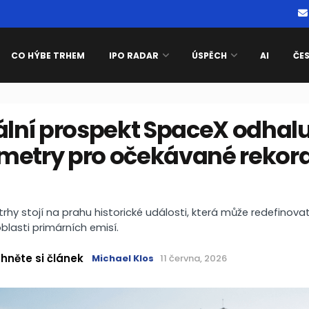
CO HÝBE TRHEM
IPO RADAR
ÚSPĚCH
AI
ČE
ální prospekt SpaceX odhal
metry pro očekávané rekor
trhy stojí na prahu historické události, která může redefinov
lasti primárních emisí.
hněte si článek
Michael Klos
11 června, 2026