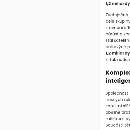
1,2 miliard
Zveřejněná 
celé skupiny
srovnání s
1
nárůst o zh
stal satelit
celkových př
1,2 miliard
si tak nadál
Komplex
intelige
Společnost 
nosných rak
satelitní síť
oběžné dráz
milníkem byl
Součástí tét