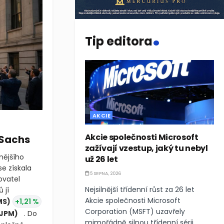
.
Tip editora
AKCIE
Akcie společnosti Microsoft
 Sachs
zažívají vzestup, jaký tu nebyl
nějšího
už 26 let
e získala
5 SRPNA, 2026
left
Nejsilnější třídenní růst za 26 let
ních aranžérů
Akcie společnosti Microsoft
(MS)
Corporation (MSFT) uzavřely
Chase
mimořádně silnou třídenní sérii,