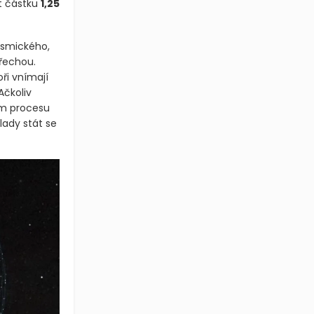
it částku
1,25
osmického,
řechou.
ři vnímají
Ačkoliv
ím procesu
ady stát se