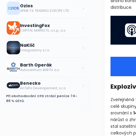
(JPM)
. D
Ozios
›
plošné distr
APME FX TRADING EUROPE LTD
InvestingFox
›
CAPITAL MARKETS, o.c.p., a.s.
NaKlíč
›
Energodomy s.r.o.
Barth Operák
›
Autocentrum BARTH a.s.
Benecko
›
Exploziv
AnTePo Developement, s.r.o.
Při obchodování CFD ztrácí peníze 74–
Zveřejněná 
89 % účtů.
celé skupiny
srovnání s
1
nárůst o zh
stal satelit
celkových př