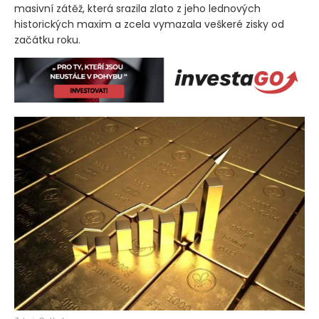
masivní zátěž, která srazila zlato z jeho lednových
historických maxim a zcela vymazala veškeré zisky od
začátku roku.