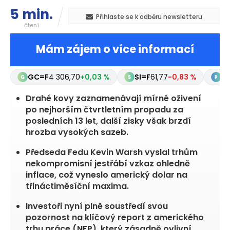
5 min.
Přihlaste se k odběru newsletteru
čtení
Mám zájem o více informací
GC=F
4 306,70
+0,03 %
SI=F
61,77
-0,83 %
PL
Drahé kovy zaznamenávají mírné oživení
po nejhorším čtvrtletním propadu za
posledních 13 let, další zisky však brzdí
hrozba vysokých sazeb.
Předseda Fedu Kevin Warsh vyslal trhům
nekompromisní jestřábí vzkaz ohledně
inflace, což vyneslo americký dolar na
třináctiměsíční maxima.
Investoři nyní plně soustředí svou
pozornost na klíčový report z amerického
trhu práce
(NFP)
, který zásadně ovlivní