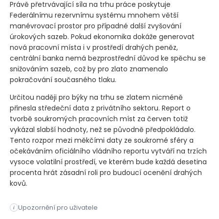
Právě přetrvávající síla na trhu práce poskytuje
Federálnímu rezervnímu systému mnohem větší
manévrovací prostor pro případné další zvyšování
úrokových sazeb. Pokud ekonomika dokáže generovat
nová pracovní místa i v prostředí drahých peněz,
centrální banka nemá bezprostřední důvod ke spěchu se
snižováním sazeb, což by pro zlato znamenalo
pokračování současného tlaku.
Určitou naději pro býky na trhu se zlatem nicméně
přinesla středeční data z privátního sektoru. Report o
tvorbě soukromých pracovních míst za červen totiž
vykázal slabší hodnoty, než se původně předpokládalo.
Tento rozpor mezi měkčími daty ze soukromé sféry a
očekáváním oficiálního vládního reportu vytváří na trzích
vysoce volatilní prostředí, ve kterém bude každá desetina
procenta hrát zásadní roli pro budoucí ocenění drahých
kovů.
Drahé kovy zaznamenávají mírné oživení po nejhorším čtvrtlet
Upozornění pro uživatele
i