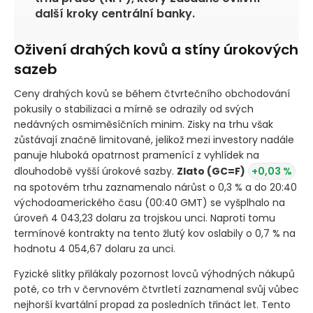
další kroky centrální banky.
Oživení drahých kovů a stíny úrokových
sazeb
Ceny drahých kovů se během čtvrtečního obchodování
pokusily o stabilizaci a mírně se odrazily od svých
nedávných osmiměsíčních minim. Zisky na trhu však
zůstávají značně limitované, jelikož mezi investory nadále
panuje hluboká opatrnost pramenící z vyhlídek na
dlouhodobě vyšší úrokové sazby.
Zlato
(GC=F)
+0,03 %
na spotovém trhu zaznamenalo nárůst o 0,3 % a do 20:40
východoamerického času
(00:40 GMT)
se vyšplhalo na
úroveň 4 043,23 dolaru za trojskou unci. Naproti tomu
termínové kontrakty na tento žlutý kov oslabily o 0,7 % na
hodnotu 4 054,67 dolaru za unci.
Fyzické slitky přilákaly pozornost lovců výhodných nákupů
poté, co trh v červnovém čtvrtletí zaznamenal svůj vůbec
nejhorší kvartální propad za posledních třináct let. Tento