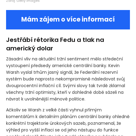
Zdroj: Getty Images
Mám zájem o více informací
Jestřábí rétorika Fedu a tlak na
americký dolar
Zásadní vliv na aktuální tržní sentiment mělo středeční
vystoupení předsedy americké centrální banky. Kevin
Warsh vyslal trhům jasný signál, že Federální rezervní
systém bude naprosto nekompromisně následovat svůj
dvouprocentní inflační cíl. Svými slovy tak tvrdě zklamal
všechny tržní optimisty, kteří v dohledné době sázeli na
návrat k uvolněnější měnové politice.
Ačkoliv se Warsh z velké části vyhnul přímým
komentářům k detailním plánům centrální banky ohledně
konkrétní trajektorie úrokových sazeb, poznamenal, že
výhled pro vyšší inflaci se od jeho nástupu do funkce