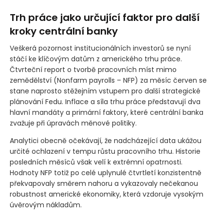
Trh práce jako určující faktor pro další
kroky centrální banky
Veškerá pozornost institucionálních investorů se nyní
stáčí ke klíčovým datům z amerického trhu práce.
Čtvrteční report o tvorbě pracovních míst mimo
zemědělství
(Nonfarm payrolls – NFP)
za měsíc červen se
stane naprosto stěžejním vstupem pro další strategické
plánování Fedu. Inflace a síla trhu práce představují dva
hlavní mandáty a primární faktory, které centrální banka
zvažuje při úpravách měnové politiky.
Analytici obecně očekávají, že nadcházející data ukážou
určité ochlazení v tempu růstu pracovního trhu. Historie
posledních měsíců však velí k extrémní opatrnosti.
Hodnoty NFP totiž po celé uplynulé čtvrtletí konzistentně
překvapovaly směrem nahoru a vykazovaly nečekanou
robustnost americké ekonomiky, která vzdoruje vysokým
úvěrovým nákladům.