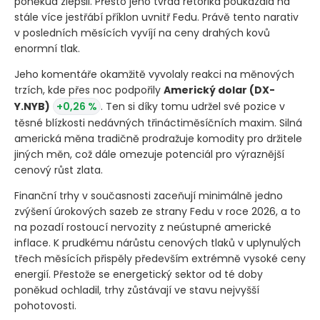
poněkud zlepšil. Přesto jeho tvrdá rétorika poukázala na
stále více jestřábí příklon uvnitř Fedu. Právě tento narativ
v posledních měsících vyvíjí na ceny drahých kovů
enormní tlak.
Jeho komentáře okamžitě vyvolaly reakci na měnových
trzích, kde přes noc podpořily
Americký dolar
(DX-
Y.NYB)
+0,26 %
. Ten si díky tomu udržel své pozice v
těsné blízkosti nedávných třináctiměsíčních maxim. Silná
americká měna tradičně prodražuje komodity pro držitele
jiných měn, což dále omezuje potenciál pro výraznější
cenový růst zlata.
Finanční trhy v současnosti zaceňují minimálně jedno
zvýšení úrokových sazeb ze strany Fedu v roce 2026, a to
na pozadí rostoucí nervozity z neústupné americké
inflace. K prudkému nárůstu cenových tlaků v uplynulých
třech měsících přispěly především extrémně vysoké ceny
energií. Přestože se energetický sektor od té doby
poněkud ochladil, trhy zůstávají ve stavu nejvyšší
pohotovosti.