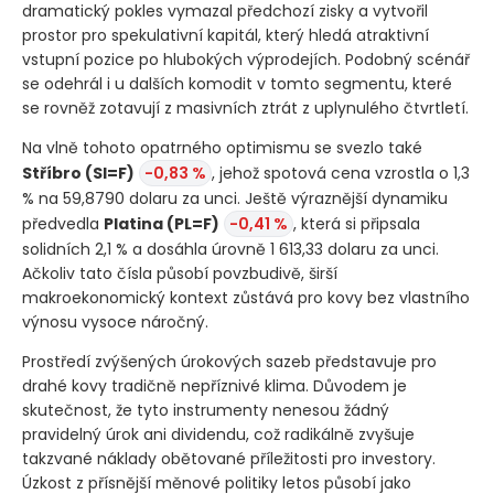
dramatický pokles vymazal předchozí zisky a vytvořil
prostor pro spekulativní kapitál, který hledá atraktivní
vstupní pozice po hlubokých výprodejích. Podobný scénář
se odehrál i u dalších komodit v tomto segmentu, které
se rovněž zotavují z masivních ztrát z uplynulého čtvrtletí.
Na vlně tohoto opatrného optimismu se svezlo také
Stříbro
(SI=F)
-0,83 %
, jehož spotová cena vzrostla o 1,3
% na 59,8790 dolaru za unci. Ještě výraznější dynamiku
předvedla
Platina
(PL=F)
-0,41 %
, která si připsala
solidních 2,1 % a dosáhla úrovně 1 613,33 dolaru za unci.
Ačkoliv tato čísla působí povzbudivě, širší
makroekonomický kontext zůstává pro kovy bez vlastního
výnosu vysoce náročný.
Prostředí zvýšených úrokových sazeb představuje pro
drahé kovy tradičně nepříznivé klima. Důvodem je
skutečnost, že tyto instrumenty nenesou žádný
pravidelný úrok ani dividendu, což radikálně zvyšuje
takzvané náklady obětované příležitosti pro investory.
Úzkost z přísnější měnové politiky letos působí jako