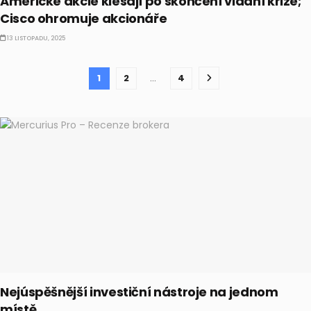
Americké akcie klesají po skončení vládní krize;
Cisco ohromuje akcionáře
13 LISTOPADU, 2025
1
2
…
4
Nejúspěšnější investiční nástroje na jednom
místě