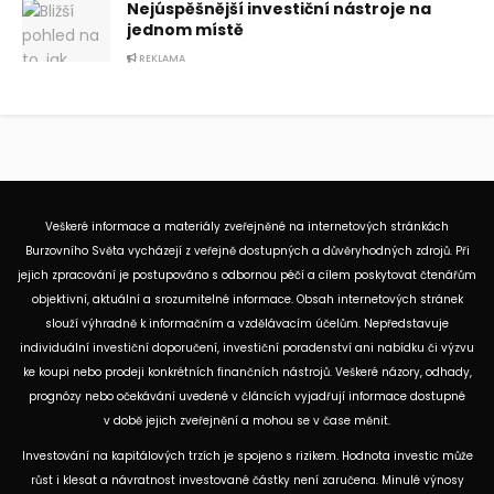
Nejúspěšnější investiční nástroje na
jednom místě
REKLAMA
Veškeré informace a materiály zveřejněné na internetových stránkách
Burzovního Světa vycházejí z veřejně dostupných a důvěryhodných zdrojů. Při
jejich zpracování je postupováno s odbornou péčí a cílem poskytovat čtenářům
objektivní, aktuální a srozumitelné informace. Obsah internetových stránek
slouží výhradně k informačním a vzdělávacím účelům. Nepředstavuje
individuální investiční doporučení, investiční poradenství ani nabídku či výzvu
ke koupi nebo prodeji konkrétních finančních nástrojů. Veškeré názory, odhady,
prognózy nebo očekávání uvedené v článcích vyjadřují informace dostupné
v době jejich zveřejnění a mohou se v čase měnit.
Investování na kapitálových trzích je spojeno s rizikem. Hodnota investic může
růst i klesat a návratnost investované částky není zaručena. Minulé výnosy