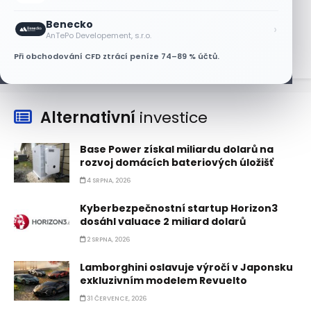
Nvidii. Akcie AMD po výsledcích klesají
Benecko
›
6 SRPNA, 2026
AnTePo Developement, s.r.o.
Při obchodování CFD ztrácí peníze 74–89 % účtů.
Alternativní
investice
Base Power získal miliardu dolarů na
rozvoj domácích bateriových úložišť
4 SRPNA, 2026
Kyberbezpečnostní startup Horizon3
dosáhl valuace 2 miliard dolarů
2 SRPNA, 2026
Lamborghini oslavuje výročí v Japonsku
exkluzivním modelem Revuelto
31 ČERVENCE, 2026