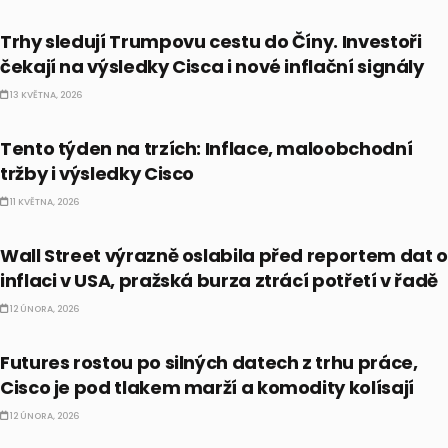
BULLIONÁŘ PM
Trhy sledují Trumpovu cestu do Číny. Investoři
čekají na výsledky Cisca i nové inflační signály
13 KVĚTNA, 2026
FORECAST
Tento týden na trzích: Inflace, maloobchodní
tržby i výsledky Cisco
11 KVĚTNA, 2026
BULLIONÁŘ RECAP
Wall Street výrazně oslabila před reportem dat o
inflaci v USA, pražská burza ztrácí potřetí v řadě
12 ÚNORA, 2026
BULLIONÁŘ PM
Futures rostou po silných datech z trhu práce,
Cisco je pod tlakem marží a komodity kolísají
12 ÚNORA, 2026
AKCIE