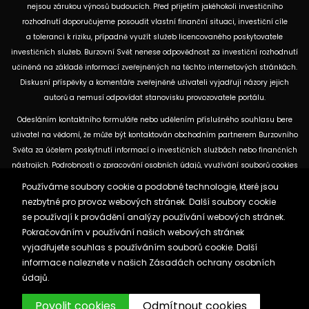
nejsou zárukou výnosů budoucích. Před přijetím jakéhokoli investičního
rozhodnutí doporučujeme posoudit vlastní finanční situaci, investiční cíle
a toleranci k riziku, případně využít služeb licencovaného poskytovatele
investičních služeb. Burzovní Svět nenese odpovědnost za investiční rozhodnutí
učiněná na základě informací zveřejněných na těchto internetových stránkách.
Diskusní příspěvky a komentáře zveřejněné uživateli vyjadřují názory jejich
autorů a nemusí odpovídat stanovisku provozovatele portálu.
Odesláním kontaktního formuláře nebo udělením příslušného souhlasu bere
uživatel na vědomí, že může být kontaktován obchodním partnerem Burzovního
Světa za účelem poskytnutí informací o investičních službách nebo finančních
nástrojích. Podrobnosti o zpracování osobních údajů, využívání souborů cookies
a obchodních partnerech jsou uvedeny v příslušných dokumentech
Používáme soubory cookie a podobné technologie, které jsou
dostupných na těchto internetových stránkách. U jednotlivých článků mohou
nezbytné pro provoz webových stránek. Další soubory cookie
být uvedeny informace o použitých zdrojích, datu původní analýzy nebo datu,
se používají k provádění analýzy používání webových stránek.
ke kterému se vztahují uvedené tržní údaje.
Pokračováním v používání našich webových stránek
vyjadřujete souhlas s používáním souborů cookie. Další
informace naleznete v našich
Zásadách ochrany osobních
Zásady ochrany osobních údajů a cookies
údajů.
Reklama
Kontakt
Burzovnisvet.cz © 2026
Povolit cookies
Odmítnout cookies