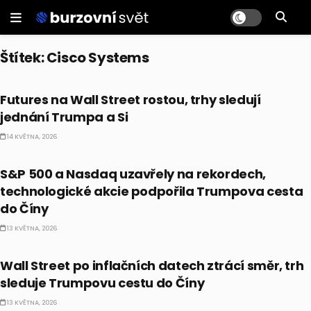
Štítek:
Cisco Systems
BULLIONÁŘ PM
Futures na Wall Street rostou, trhy sledují
jednání Trumpa a Si
14 KVĚTNA, 2026
BULLIONÁŘ RECAP
S&P 500 a Nasdaq uzavřely na rekordech,
technologické akcie podpořila Trumpova cesta
do Číny
13 KVĚTNA, 2026
BULLIONÁŘ OPEN
Wall Street po inflačních datech ztrácí směr, trh
sleduje Trumpovu cestu do Číny
13 KVĚTNA, 2026