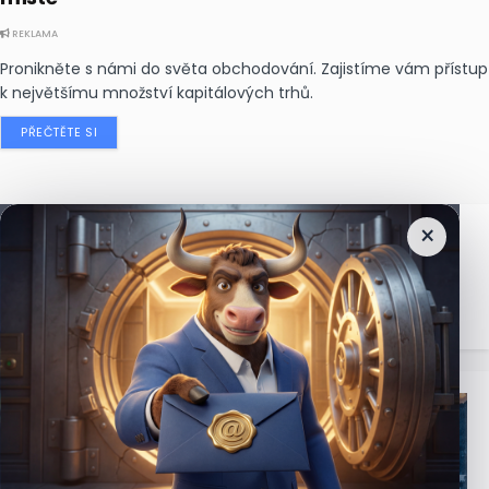
REKLAMA
Pronikněte s námi do světa obchodování. Zajistíme vám přístup
k největšímu množství kapitálových trhů.
PŘEČTĚTE SI
×
Nejčtenější
zprávy