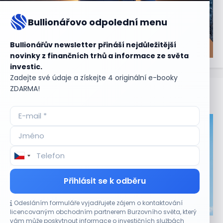
Bullionářovo odpolední menu
Bullionářův newsletter přináší nejdůležitější
novinky z finančních trhů a informace ze světa
investic.
Zadejte své údaje a získejte 4 originální e-booky
ZDARMA!
Aktuální
příležitosti
Přihlásit se k odběru
Odesláním formuláře vyjadřujete zájem o kontaktování
CO HÝBE TRHEM
licencovaným obchodním partnerem Burzovního světa, který
vám může poskytnout informace o investičních službách