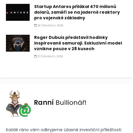
Startup Antares přilákal 470 milionů
dolarů, zaměří se na jaderné reaktory
pro vojenské základny
29 ČERVENCE, 2026
Roger Dubuis představil hodinky
inspirované samuraji. Exkluzivní model
vznikne pouze v 28 kusech
27 ČERVENCE, 2026
Ranní
Bullionář!
Každé ráno vám odkryjeme úžasné investiční příležitosti