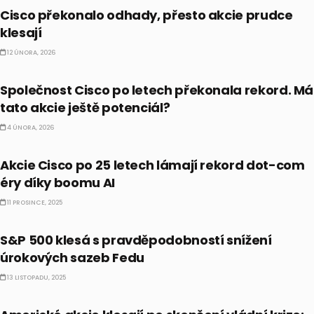
Cisco překonalo odhady, přesto akcie prudce
klesají
12 ÚNORA, 2026
AKCIE
Společnost Cisco po letech překonala rekord. Má
tato akcie ještě potenciál?
4 ÚNORA, 2026
AKCIE
Akcie Cisco po 25 letech lámají rekord dot-com
éry díky boomu AI
11 PROSINCE, 2025
BULLIONÁŘ RECAP
S&P 500 klesá s pravděpodobností snížení
úrokových sazeb Fedu
13 LISTOPADU, 2025
BULLIONÁŘ OPEN