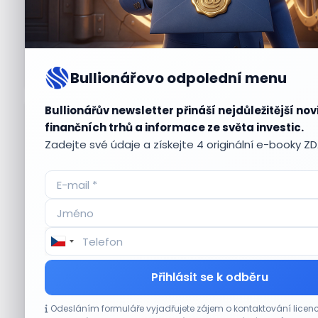
Bullionářovo odpolední menu
Bullionářův newsletter přináší nejdůležitější nov
Aktuální
příležitosti
finančních trhů a informace ze světa investic.
Zadejte své údaje a získejte 4 originální e-booky Z
CO HÝBE TRHEM
Přihlásit se k odběru
Akcie Micron klesají, ale nejhoršímu
Odesláním formuláře vyjadřujete zájem o kontaktování lic