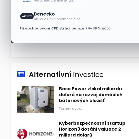
Autocentrum BARTH a.s.
Benecko
Lisa Su zlehčuje Muskův
AnTePo Developement, s.r.o.
závazek vůči Nvidii. Akcie AMD
Při obchodování CFD ztrácí peníze 74–89 % účtů.
po výsledcích klesají
6 SRPNA, 2026
Alternativní
investice
Base Power získal miliardu
dolarů na rozvoj domácích
bateriových úložišť
4 SRPNA, 2026
Kyberbezpečnostní startup
Horizon3 dosáhl valuace 2
miliard dolarů