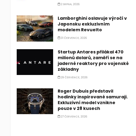
2 SRPNA, 2026
Lamborghini oslavuje výročí v
Japonsku exkluzivním
modelem Revuelto
31 ČERVENCE, 2026
Startup Antares přilákal 470
milionů dolarů, zaměří se na
jaderné reaktory pro vojenské
základny
29 ČERVENCE, 2026
Roger Dubuis představil
hodinky inspirované samuraji.
Exkluzivní model vznikne
pouze v 28 kusech
27 ČERVENCE, 2026