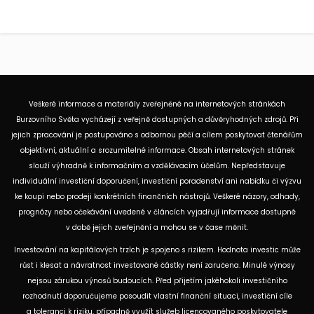
Veškeré informace a materiály zveřejněné na internetových stránkách
Burzovního Světa vycházejí z veřejně dostupných a důvěryhodných zdrojů. Při
jejich zpracování je postupováno s odbornou péčí a cílem poskytovat čtenářům
objektivní, aktuální a srozumitelné informace. Obsah internetových stránek
slouží výhradně k informačním a vzdělávacím účelům. Nepředstavuje
individuální investiční doporučení, investiční poradenství ani nabídku či výzvu
ke koupi nebo prodeji konkrétních finančních nástrojů. Veškeré názory, odhady,
prognózy nebo očekávání uvedené v článcích vyjadřují informace dostupné
v době jejich zveřejnění a mohou se v čase měnit.
Investování na kapitálových trzích je spojeno s rizikem. Hodnota investic může
růst i klesat a návratnost investované částky není zaručena. Minulé výnosy
nejsou zárukou výnosů budoucích. Před přijetím jakéhokoli investičního
rozhodnutí doporučujeme posoudit vlastní finanční situaci, investiční cíle
a toleranci k riziku, případně využít služeb licencovaného poskytovatele