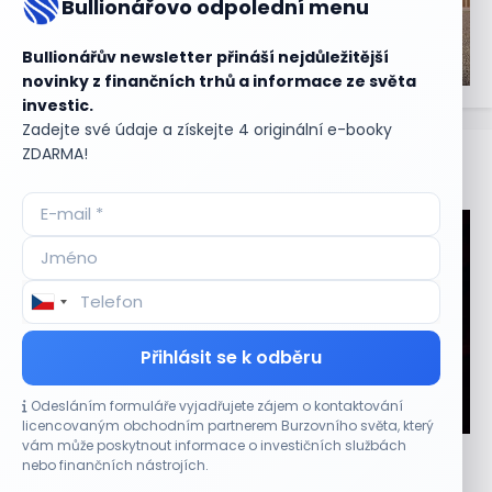
Bullionářovo odpolední menu
Bullionářův newsletter přináší nejdůležitější
novinky z finančních trhů a informace ze světa
investic.
Zadejte své údaje a získejte 4 originální e-booky
ZDARMA!
Aktuální
příležitosti
Přihlásit se k odběru
Odesláním formuláře vyjadřujete zájem o kontaktování
CO HÝBE TRHEM
licencovaným obchodním partnerem Burzovního světa, který
vám může poskytnout informace o investičních službách
Plány Starlinku srazily akcie T-Mobile, AT&T a
nebo finančních nástrojích.
Verizonu