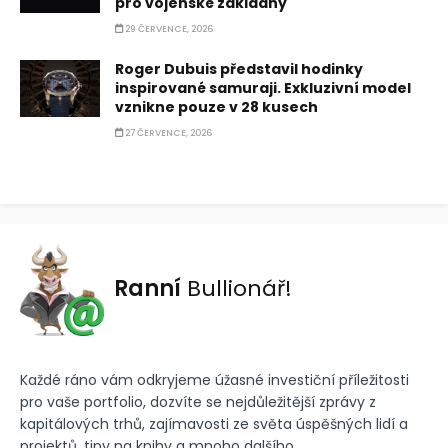
pro vojenské základny
29 ČERVENCE, 2026
Roger Dubuis představil hodinky
inspirované samuraji. Exkluzivní model
vznikne pouze v 28 kusech
27 ČERVENCE, 2026
Ranní
Bullionář!
Každé ráno vám odkryjeme úžasné investiční příležitosti
pro vaše portfolio, dozvíte se nejdůležitější zprávy z
kapitálových trhů, zajímavosti ze světa úspěšných lidí a
projektů, tipy na knihy a mnoho dalšího.