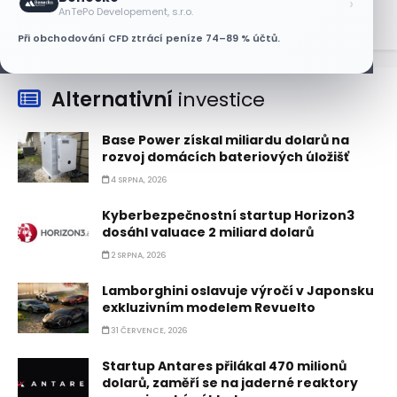
›
AnTePo Developement, s.r.o.
Při obchodování CFD ztrácí peníze 74–89 % účtů.
Alternativní
investice
Base Power získal miliardu dolarů na
rozvoj domácích bateriových úložišť
4 SRPNA, 2026
Kyberbezpečnostní startup Horizon3
dosáhl valuace 2 miliard dolarů
2 SRPNA, 2026
Lamborghini oslavuje výročí v Japonsku
exkluzivním modelem Revuelto
31 ČERVENCE, 2026
Startup Antares přilákal 470 milionů
dolarů, zaměří se na jaderné reaktory