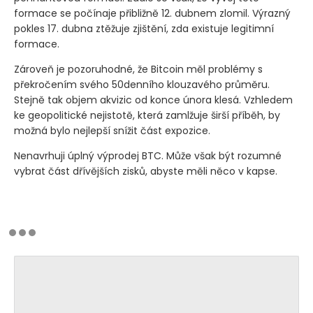
formace se počínaje přibližně 12. dubnem zlomil. Výrazný
pokles 17. dubna ztěžuje zjištění, zda existuje legitimní
formace.
Zároveň je pozoruhodné, že Bitcoin měl problémy s
překročením svého 50denního klouzavého průměru.
Stejně tak objem akvizic od konce února klesá. Vzhledem
ke geopolitické nejistotě, která zamlžuje širší příběh, by
možná bylo nejlepší snížit část expozice.
Nenavrhuji úplný výprodej BTC. Může však být rozumné
vybrat část dřívějších zisků, abyste měli něco v kapse.