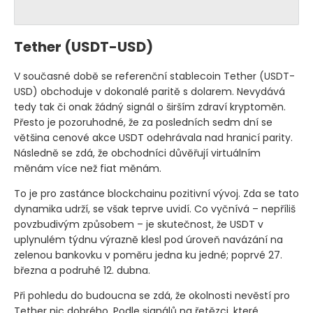
Tether
(USDT-USD)
V současné době se referenční stablecoin Tether
(USDT-
USD)
obchoduje v dokonalé paritě s dolarem. Nevydává
tedy tak či onak žádný signál o širším zdraví kryptoměn.
Přesto je pozoruhodné, že za posledních sedm dní se
většina cenové akce USDT odehrávala nad hranicí parity.
Následně se zdá, že obchodníci důvěřují virtuálním
měnám více než fiat měnám.
To je pro zastánce blockchainu pozitivní vývoj. Zda se tato
dynamika udrží, se však teprve uvidí. Co vyčnívá – nepříliš
povzbudivým způsobem – je skutečnost, že USDT v
uplynulém týdnu výrazně klesl pod úroveň navázání na
zelenou bankovku v poměru jedna ku jedné; poprvé 27.
března a podruhé 12. dubna.
Při pohledu do budoucna se zdá, že okolnosti nevěstí pro
Tether nic dobrého. Podle signálů na řetězci, které