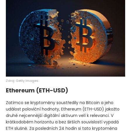
Zdroj: Getty Images
Ethereum
(ETH-USD)
Zatímco se kryptoměny soustředily na Bitcoin a jeho
událost poloviční hodnoty, Ethereum
(ETH-USD)
jakožto
druhé nejcennější digitální aktivum velí k relevanci. V
krátkodobém horizontu a bez širších souvislostí vypadá
ETH slušně. Za posledních 24 hodin si tato kryptoměna