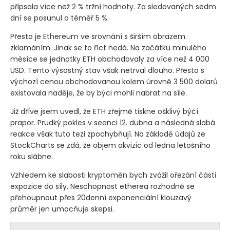
připsala více než 2 % tržní hodnoty. Za sledovaných sedm
dní se posunul o téměř 5 %.
Přesto je Ethereum ve srovnání s širším obrazem
zklamáním. Jinak se to říct nedá. Na začátku minulého
měsíce se jednotky ETH obchodovaly za více než 4 000
USD. Tento výsostný stav však netrval dlouho. Přesto s
výchozí cenou obchodovanou kolem úrovně 3 500 dolarů
existovala naděje, že by býci mohli nabrat na síle.
Již dříve jsem uvedl, že ETH zřejmě tiskne ošklivý býčí
prapor. Prudký pokles v seanci 12. dubna a následná slabá
reakce však tuto tezi zpochybňují. Na základě údajů ze
StockCharts se zdá, že objem akvizic od ledna letošního
roku slábne.
Vzhledem ke slabosti kryptoměn bych zvážil ořezání části
expozice do síly. Neschopnost etherea rozhodně se
přehoupnout přes 20denní exponenciální klouzavý
průměr jen umocňuje skepsi.