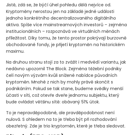
Jistě, zdá se, že býčí úhel pohledu dělá nejvíce od.
Kryptoměny nerostou jen na základě jedné události
jednoho konkrétního decentralizovaného digitálního
aktiva. Spíše více mainstreamových investorů – zejména
institucionálních – rozpoznává ve virtuálních měnách
příležitost. Díky tomu, že tento prostor pokrývají burzovně
obchodované fondy, je přijetí kryptoměn na historickém
maximu.
Na druhou stranu stojí za to zvážit i medvědí variantu, jak
nedávno upozornil The Block. Zejména těžební podniky
čelí novým výzvám kvůli snížené nabídce původních
kryptoměn. Mnohé z nich by mohly právě skončit s
podnikáním. Pokud se tak stane, budeme svědky menší
účasti v síti, což otevře dveře jednomu subjektu, který
bude ovládat většinu sítě: obávaný 51% útok.
To je nepravděpodobné, ale pravděpodobnost není
nulová. S ohledem na to je třeba být při rozhodování
obezřetný. Zde je trio kryptoměn, které je třeba sledovat.