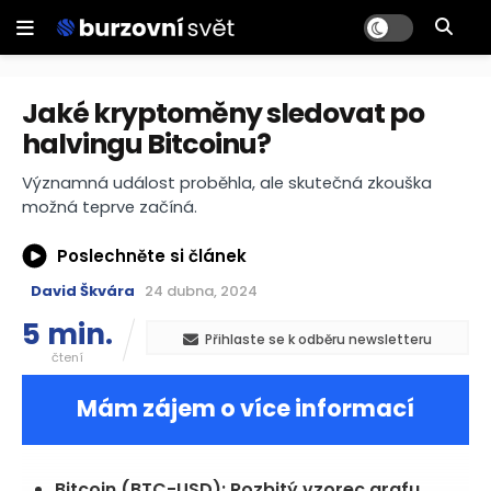
Jaké kryptoměny sledovat po
halvingu Bitcoinu?
Významná událost proběhla, ale skutečná zkouška
možná teprve začíná.
Poslechněte si článek
David Škvára
24 dubna, 2024
5 min.
Přihlaste se k odběru newsletteru
čtení
Mám zájem o více informací
Bitcoin (BTC-USD): Rozbitý vzorec grafu