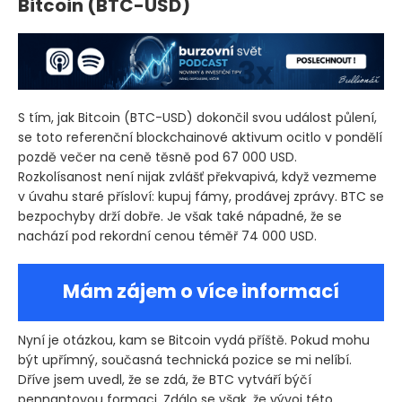
Bitcoin
(BTC-USD)
S tím, jak Bitcoin
(BTC-USD)
dokončil svou událost půlení,
se toto referenční blockchainové aktivum ocitlo v pondělí
pozdě večer na ceně těsně pod 67 000 USD.
Rozkolísanost není nijak zvlášť překvapivá, když vezmeme
v úvahu staré přísloví: kupuj fámy, prodávej zprávy. BTC se
bezpochyby drží dobře. Je však také nápadné, že se
nachází pod rekordní cenou téměř 74 000 USD.
Mám zájem o více informací
Nyní je otázkou, kam se Bitcoin vydá příště. Pokud mohu
být upřímný, současná technická pozice se mi nelíbí.
Dříve jsem uvedl, že se zdá, že BTC vytváří býčí
pennantovou formaci. Zdálo se však, že vývoj této