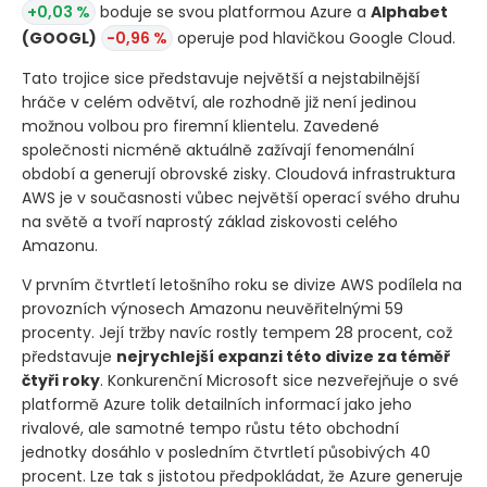
+0,03 %
boduje se svou platformou Azure a
Alphabet
(GOOGL)
-0,96 %
operuje pod hlavičkou Google Cloud.
Tato trojice sice představuje největší a nejstabilnější
hráče v celém odvětví, ale rozhodně již není jedinou
možnou volbou pro firemní klientelu. Zavedené
společnosti nicméně aktuálně zažívají fenomenální
období a generují obrovské zisky. Cloudová infrastruktura
AWS je v současnosti vůbec největší operací svého druhu
na světě a tvoří naprostý základ ziskovosti celého
Amazonu.
V prvním čtvrtletí letošního roku se divize AWS podílela na
provozních výnosech Amazonu neuvěřitelnými 59
procenty. Její tržby navíc rostly tempem 28 procent, což
představuje
nejrychlejší expanzi této divize za téměř
čtyři roky
. Konkurenční Microsoft sice nezveřejňuje o své
platformě Azure tolik detailních informací jako jeho
rivalové, ale samotné tempo růstu této obchodní
jednotky dosáhlo v posledním čtvrtletí působivých 40
procent. Lze tak s jistotou předpokládat, že Azure generuje