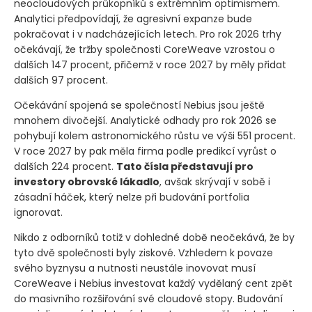
neocloudových průkopníků s extrémním optimismem.
Analytici předpovídají, že agresivní expanze bude
pokračovat i v nadcházejících letech. Pro rok 2026 trhy
očekávají, že tržby společnosti CoreWeave vzrostou o
dalších 147 procent, přičemž v roce 2027 by měly přidat
dalších 97 procent.
Očekávání spojená se společností Nebius jsou ještě
mnohem divočejší. Analytické odhady pro rok 2026 se
pohybují kolem astronomického růstu ve výši 551 procent.
V roce 2027 by pak měla firma podle predikcí vyrůst o
dalších 224 procent.
Tato čísla představují pro
investory obrovské lákadlo
, avšak skrývají v sobě i
zásadní háček, který nelze při budování portfolia
ignorovat.
Nikdo z odborníků totiž v dohledné době neočekává, že by
tyto dvě společnosti byly ziskové. Vzhledem k povaze
svého byznysu a nutnosti neustále inovovat musí
CoreWeave i Nebius investovat každý vydělaný cent zpět
do masivního rozšiřování své cloudové stopy. Budování