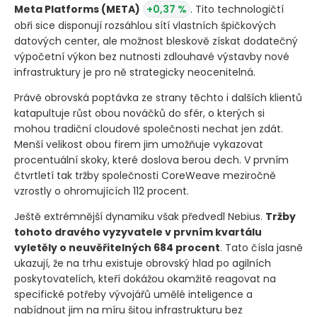
Meta Platforms
(META)
+0,37 %
. Tito technologičtí
obři sice disponují rozsáhlou sítí vlastních špičkových
datových center, ale možnost bleskově získat dodatečný
výpočetní výkon bez nutnosti zdlouhavé výstavby nové
infrastruktury je pro ně strategicky neocenitelná.
Právě obrovská poptávka ze strany těchto i dalších klientů
katapultuje růst obou nováčků do sfér, o kterých si
mohou tradiční cloudové společnosti nechat jen zdát.
Menší velikost obou firem jim umožňuje vykazovat
procentuální skoky, které doslova berou dech. V prvním
čtvrtletí tak tržby společnosti CoreWeave meziročně
vzrostly o ohromujících 112 procent.
Ještě extrémnější dynamiku však předvedl Nebius.
Tržby
tohoto dravého vyzyvatele v prvním kvartálu
vyletěly o neuvěřitelných 684 procent
. Tato čísla jasně
ukazují, že na trhu existuje obrovský hlad po agilních
poskytovatelích, kteří dokážou okamžitě reagovat na
specifické potřeby vývojářů umělé inteligence a
nabídnout jim na míru šitou infrastrukturu bez