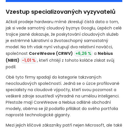
Vzestup specializovaných vyzyvatelů
Ačkoli prodeje hardwaru mírně zkreslují čistá data o tom,
jak si vede samotný cloudový byznys Googlu, úspěch celé
trojice jasně dokazuje, že poskytování cloudových služeb
je extrémně lukrativní a životaschopný samostatný
model. Na trh však nyní vstupují dva relativní nováčci,
společnost
CoreWeave
(CRWV)
+6,26 %
a
Nebius
(NBIS)
-1,01 %
, kteří chtějí z tohoto koláče získat svůj
podíl.
Obě tyto firmy spadají do kategorie takzvaných
neocloudových společností. Jedná se o úzce profilované
specialisty na cloudové výpočty, kteří svou pozornost a
veškeré zdroje soustředí výhradně na umělou inteligenci.
Přestože mají CoreWeave a Nebius odlišné obchodní
modely, oběma se již podařilo přilákat do svého portfolia
naprosté technologické giganty.
Mezi jejich klíčové zákazníky patří nejen Microsoft, ale také