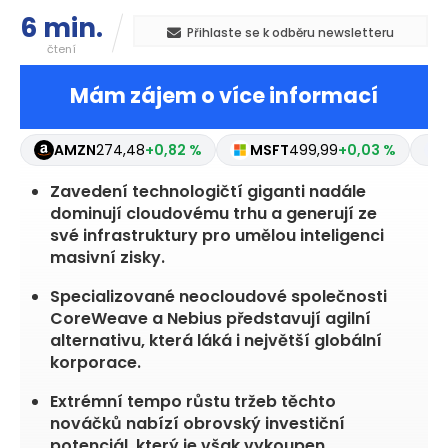
6 min.
Přihlaste se k odběru newsletteru
čtení
Mám zájem o více informací
AMZN
274,48
+0,82 %
MSFT
499,99
+0,03 %
Zavedení technologičtí giganti nadále
dominují cloudovému trhu a generují ze
své infrastruktury pro umělou inteligenci
masivní zisky.
Specializované neocloudové společnosti
CoreWeave a Nebius představují agilní
alternativu, která láká i největší globální
korporace.
Extrémní tempo růstu tržeb těchto
nováčků nabízí obrovský investiční
potenciál, který je však vykoupen