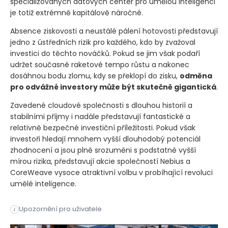
specializovaných datových center pro umělou inteligenci
je totiž extrémně kapitálově náročné.
Absence ziskovosti a neustálé pálení hotovosti představují
jedno z ústředních rizik pro každého, kdo by zvažoval
investici do těchto nováčků. Pokud se jim však podaří
udržet současné raketové tempo růstu a nakonec
dosáhnou bodu zlomu, kdy se překlopí do zisku,
odměna
pro odvážné investory může být skutečně gigantická
.
Zavedené cloudové společnosti s dlouhou historií a
stabilními příjmy i nadále představují fantastické a
relativně bezpečné investiční příležitosti. Pokud však
investoři hledají mnohem vyšší dlouhodobý potenciál
zhodnocení a jsou plně srozuměni s podstatně vyšší
mírou rizika, představují akcie společností Nebius a
CoreWeave vysoce atraktivní volbu v probíhající revoluci
umělé inteligence.
Zavedení technologičtí giganti nadále dominují cloudovému tr
Upozornění pro uživatele
i