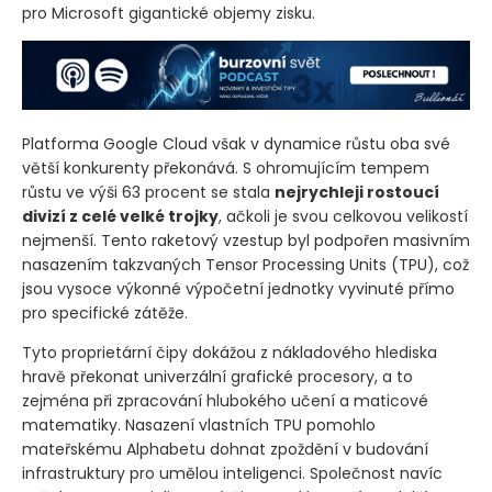
pro Microsoft gigantické objemy zisku.
Platforma Google Cloud však v dynamice růstu oba své
větší konkurenty překonává. S ohromujícím tempem
růstu ve výši 63 procent se stala
nejrychleji rostoucí
divizí z celé velké trojky
, ačkoli je svou celkovou velikostí
nejmenší. Tento raketový vzestup byl podpořen masivním
nasazením takzvaných Tensor Processing Units
(TPU)
, což
jsou vysoce výkonné výpočetní jednotky vyvinuté přímo
pro specifické zátěže.
Tyto proprietární čipy dokážou z nákladového hlediska
hravě překonat univerzální grafické procesory, a to
zejména při zpracování hlubokého učení a maticové
matematiky. Nasazení vlastních TPU pomohlo
mateřskému Alphabetu dohnat zpoždění v budování
infrastruktury pro umělou inteligenci. Společnost navíc