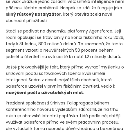
se však ukazuje jedna zásadní věc: umělá inteligence není
příčinou těchto problémů. Naopak se zdá, že funguje jako
silný růstový katalyzátor
, který otevírá zcela nové
obchodní příležitosti.
Stačí se podívat na dynamiku platformy Agentforce. Její
roční opakující se tržby činily na konci fiskálního roku 2026,
tedy k 31. lednu, 800 milionů dolarů. To znamená, že tento
segment vzrostl o neuvěřitelných 50 procent během
jediného čtvrtletí na své cestě k metě 1,2 miliardy dolarů.
Ještě překvapivější je fakt, který přímo vyvrací myšlenku o
snižování počtu softwarových licencí kvůli umělé
inteligenci. Sedm z deseti největších obchodů, které
Salesforce uzavřel v prvním fiskálním čtvrtletí, vedlo k
navýšení počtu uživatelských míst
.
Prezident společnosti Srinivas Tallapragada během
konferenčního hovoru k výsledkům zdůraznil, že na trhu
existuje obrovská latentní poptávka. Lidé podle něj chtějí
využívat Salesforce přímo ve svém pracovním procesu,
ale vyžadují k tomu naprosto důvěryhodnou a bezpečnou