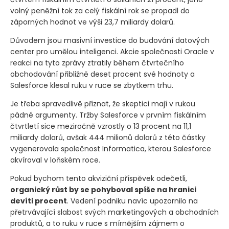
volný peněžní tok za celý fiskální rok se propadl do
záporných hodnot ve výši 23,7 miliardy dolarů.
Důvodem jsou masivní investice do budování datových
center pro umělou inteligenci. Akcie společnosti Oracle v
reakci na tyto zprávy ztratily během čtvrtečního
obchodování přibližně deset procent své hodnoty a
Salesforce klesal ruku v ruce se zbytkem trhu.
Je třeba spravedlivě přiznat, že skeptici mají v rukou
pádné argumenty. Tržby Salesforce v prvním fiskálním
čtvrtletí sice meziročně vzrostly o 13 procent na 11,1
miliardy dolarů, avšak 444 milionů dolarů z této částky
vygenerovala společnost Informatica, kterou Salesforce
akvíroval v loňském roce.
Pokud bychom tento akviziční příspěvek odečetli,
organický růst by se pohyboval spíše na hranici
devíti procent
. Vedení podniku navíc upozornilo na
přetrvávající slabost svých marketingových a obchodních
produktů, a to ruku v ruce s mírnějším zájmem o