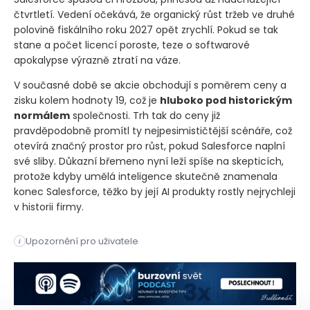
čtvrtletí. Vedení očekává, že organický růst tržeb ve druhé
polovině fiskálního roku 2027 opět zrychlí. Pokud se tak
stane a počet licencí poroste, teze o softwarové
apokalypse výrazně ztratí na váze.
V současné době se akcie obchodují s poměrem ceny a
zisku kolem hodnoty 19, což je
hluboko pod historickým
normálem
společnosti. Trh tak do ceny již
pravděpodobně promítl ty nejpesimističtější scénáře, což
otevírá značný prostor pro růst, pokud Salesforce naplní
své sliby. Důkazní břemeno nyní leží spíše na skepticích,
protože kdyby umělá inteligence skutečně znamenala
konec Salesforce, těžko by její AI produkty rostly nejrychleji
v historii firmy.
Akcie softwarového giganta se propadly poblíž ročního minima
Upozornění pro uživatele
i
Akcie softwarového giganta se propadly poblíž ročního minima