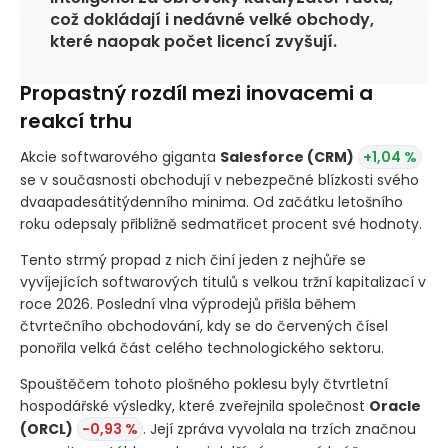
což dokládají i nedávné velké obchody,
které naopak počet licencí zvyšují.
Propastný rozdíl mezi inovacemi a
reakcí trhu
Akcie softwarového giganta
Salesforce
(CRM)
+1,04 %
se v současnosti obchodují v nebezpečné blízkosti svého
dvaapadesátitýdenního minima. Od začátku letošního
roku odepsaly přibližně sedmatřicet procent své hodnoty.
Tento strmý propad z nich činí jeden z nejhůře se
vyvíjejících softwarových titulů s velkou tržní kapitalizací v
roce 2026. Poslední vlna výprodejů přišla během
čtvrtečního obchodování, kdy se do červených čísel
ponořila velká část celého technologického sektoru.
Spouštěčem tohoto plošného poklesu byly čtvrtletní
hospodářské výsledky, které zveřejnila společnost
Oracle
(ORCL)
-0,93 %
. Její zpráva vyvolala na trzích značnou