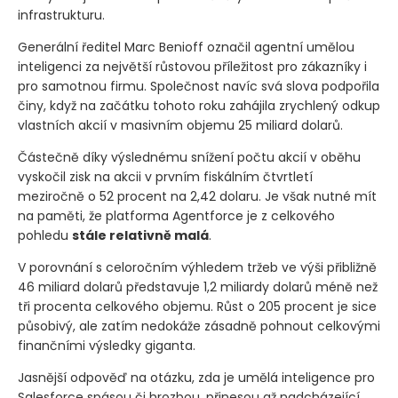
infrastrukturu.
Generální ředitel Marc Benioff označil agentní umělou
inteligenci za největší růstovou příležitost pro zákazníky i
pro samotnou firmu. Společnost navíc svá slova podpořila
činy, když na začátku tohoto roku zahájila zrychlený odkup
vlastních akcií v masivním objemu 25 miliard dolarů.
Částečně díky výslednému snížení počtu akcií v oběhu
vyskočil zisk na akcii v prvním fiskálním čtvrtletí
meziročně o 52 procent na 2,42 dolaru. Je však nutné mít
na paměti, že platforma Agentforce je z celkového
pohledu
stále relativně malá
.
V porovnání s celoročním výhledem tržeb ve výši přibližně
46 miliard dolarů představuje 1,2 miliardy dolarů méně než
tři procenta celkového objemu. Růst o 205 procent je sice
působivý, ale zatím nedokáže zásadně pohnout celkovými
finančními výsledky giganta.
Jasnější odpověď na otázku, zda je umělá inteligence pro
Salesforce spásou či hrozbou, přinesou až nadcházející