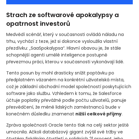
Strach ze softwarové apokalypsy a
opatrnost investorů
Medvědí scénář, který v současnosti ovládá náladu na
trhu, vychází z teze, jež si dokonce vysloužila vlastní
přezdívku: „SaaSpokalypsa“. Hlavní obavou je, že stále
schopnější agenti umělé inteligence postupně
převezmou práci, kterou v současnosti vykonávají lidé.
Tento posun by mohl drasticky snížit poptávku po
předplatném vázaném na konkrétní uživatelská místa,
což je základní obchodní model společností poskytujících
software jako službu. Vzhledem k tomu, že Salesforce
účtuje poplatky převážně podle počtu uživatelů, panuje
přesvědčení, že méně lidských zaměstnanců bude v
konečném důsledku znamenat
nižší celkové příjmy
.
Zpráva společnosti Oracle tento tlak na celý sektor ještě
umocnila. Ačkoli databázový gigant zvýšil své tržby ve
čtvrtém fiskálním čtvrtletí o solidních 21 procent, jeho