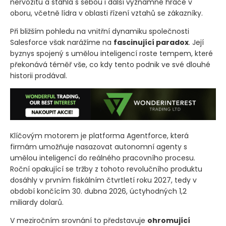
nervozitu a stáhla s sebou i další významné hráče v
oboru, včetně lídra v oblasti řízení vztahů se zákazníky.
Při bližším pohledu na vnitřní dynamiku společnosti
Salesforce však narážíme na
fascinující paradox
. Její
byznys spojený s umělou inteligencí roste tempem, které
překonává téměř vše, co kdy tento podnik ve své dlouhé
historii prodával.
Klíčovým motorem je platforma Agentforce, která
firmám umožňuje nasazovat autonomní agenty s
umělou inteligencí do reálného pracovního procesu.
Roční opakující se tržby z tohoto revolučního produktu
dosáhly v prvním fiskálním čtvrtletí roku 2027, tedy v
období končícím 30. dubna 2026, úctyhodných 1,2
miliardy dolarů.
V meziročním srovnání to představuje
ohromující