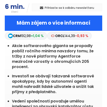
6 min.
Přihlaste se k odběru newsletteru
čtení
Mám zájem o více informací
CRM
192,98
+1,04 %
ORCL
144,39
-0,93 %
Akcie softwarového giganta se propadly
poblíž ročního minima navzdory tomu, že
tržby z nové platformy Agentforce
meziročně vzrostly o ohromujících 205
procent.
Investoři se obávají takzvané softwarové
apokalypsy, kdy by autonomní agenti
mohli nahradit lidské uživatele a snížit tak
příjmy z předplatného.
Vedení společnosti považuje umělou
inteligenci za obrovský katalyzátor růstu,