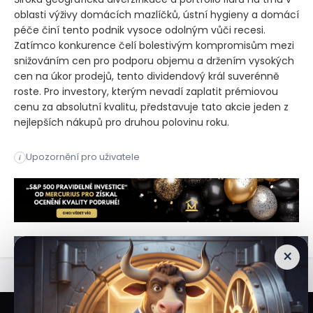
oblasti výživy domácích mazlíčků, ústní hygieny a domácí
péče činí tento podnik vysoce odolným vůči recesi.
Zatímco konkurence čelí bolestivým kompromisům mezi
snižováním cen pro podporu objemu a držením vysokých
cen na úkor prodejů, tento dividendový král suverénně
roste. Pro investory, kterým nevadí zaplatit prémiovou
cenu za absolutní kvalitu, představuje tato akcie jeden z
nejlepších nákupů pro druhou polovinu roku.
Akcie defenzivního giganta letos zpevnily o více než 20 % a 
Upozornění pro uživatele
i
Akcie defenzivního giganta letos zpevnily o více než 20 % a 
×