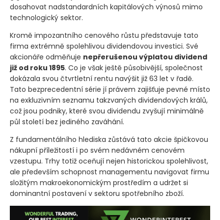
dosahovat nadstandardních kapitálových výnosů mimo
technologický sektor.
Kromě impozantního cenového růstu představuje tato
firma extrémně spolehlivou dividendovou investici. Své
akcionáře odměňuje
nepřerušenou výplatou dividend
již od roku 1895
. Co je však ještě působivější, společnost
dokázala svou čtvrtletní rentu navýšit již 63 let v řadě.
Tato bezprecedentní série jí právem zajišťuje pevné místo
na exkluzivním seznamu takzvaných dividendových králů,
což jsou podniky, které svou dividendu zvyšují minimálně
půl století bez jediného zaváhání.
Z fundamentálního hlediska zůstává tato akcie špičkovou
nákupní příležitostí i po svém nedávném cenovém
vzestupu. Trhy totiž oceňují nejen historickou spolehlivost,
ale především schopnost managementu navigovat firmu
složitým makroekonomickým prostředím a udržet si
dominantní postavení v sektoru spotřebního zboží.