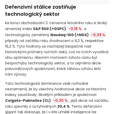
Defenzivní stálice zastiňuje
technologický sektor
Ke konci obchodování 3. července letošního roku si široký
americký index
S&P 500
(^GSPC)
-0,18 %
a
technologicky zaměřený
Nasdaq-100
(^NDX)
-0,39 %
připsaly od začátku roku zhodnocení o 9,3 %, respektive
16,2 %. Tyto hodnoty se nacházejí bezpečně nad
historickými průměry ročních zisků, což na trzích vyvolává
vlnu optimismu. Hlavním motorem tohoto růstu byl
bezpochyby technologický sektor, a to zejména akcie
polovodičových společností, které táhnou vzhůru širší
tržní výnosy.
Tato technologická dominance však rozhodně
neznamená, že by všechny hodnotové akcie za hlavními
indexy zaostávaly. Skvělým příkladem je společnost
Colgate-Palmolive
(CL)
-0,30 %
, jejíž akcie od začátku
roku zpevnily o úctyhodných
20,4 %
. Tento defenzivní
gigant tak dokazuje, že i v éře umělé inteligence lze