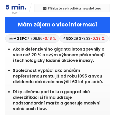
5 min.
Přihlaste se k odběru newsletteru
čtení
Mám zájem o více informací
^GSPC
7 709,96
-0,18 %
^NDX
29 373,33
-0,39 %
Akcie defenzivního giganta letos zpevnily o
více než 20 % a svým výkonem překonávají
i technologicky laděné akciové indexy.
Společnost vyplácí akcionářům
nepřerušenou rentu již od roku 1895 a svou
dividendu dokázala navýšit 63 let po sobě.
Díky silnému portfoliu a geografické
diverzifikaci si firma udržuje
nadstandardní marže a generuje masivní
volné cash flow.