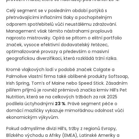
Celý segment se v posledním období potýká s
přetrvávajícími inflačními tlaky a pochopitelným
odporem spotřebitelů vůči neustálému zdražování.
Management však těmito nástrahami proplouvá
naprosto mistrovsky. Opírá se přitom o elitní portfolio
značek, vysoce efektivní dodavatelský řetězec,
optimalizované provozy a především o masivní
geografickou diverzifikaci, která rozkládá tržní rizika.
Kromě vlajkových lodí v podobě značek Colgate a
Palmolive vlastní firma také oblíbené produkty Softsoap,
Irish Spring, Tom’s of Maine nebo Speed Stick. Zásadním
pilířem příjmů je rovněž prémiová značka krmiv Hill’s Pet
Nutrition, která se na celkových tržbách za rok 2025
podílela úctyhodnými
23 %
. Právě segment péče o
domácí mazlíčky vykazuje mimořádnou odolnost vůči
ekonomickým výkyvům.
Pokud odmyslíme divizi Hill’s, tržby z regionů Evropy,
Blízkého východu a Afriky
(EMEA)
, Latinské Ameriky a