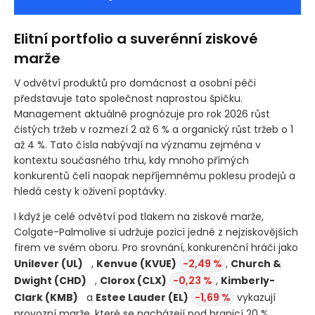
Elitní portfolio a suverénní ziskové
marže
V odvětví produktů pro domácnost a osobní péči
představuje tato společnost naprostou špičku.
Management aktuálně prognózuje pro rok 2026 růst
čistých tržeb v rozmezí 2 až 6 % a organický růst tržeb o 1
až 4 %. Tato čísla nabývají na významu zejména v
kontextu současného trhu, kdy mnoho přímých
konkurentů čelí naopak nepříjemnému poklesu prodejů a
hledá cesty k oživení poptávky.
I když je celé odvětví pod tlakem na ziskové marže,
Colgate-Palmolive si udržuje pozici jedné z nejziskovějších
firem ve svém oboru. Pro srovnání, konkurenční hráči jako
Unilever
(UL)
,
Kenvue
(KVUE)
-2,49 %
,
Church &
Dwight
(CHD)
,
Clorox
(CLX)
-0,23 %
,
Kimberly-
Clark
(KMB)
a
Estee Lauder
(EL)
-1,69 %
vykazují
provozní marže, které se nacházejí pod hranicí 20 %.