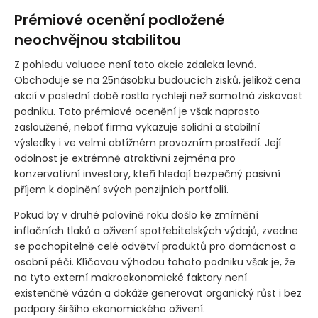
Prémiové ocenění podložené
neochvějnou stabilitou
Z pohledu valuace není tato akcie zdaleka levná.
Obchoduje se na 25násobku budoucích zisků, jelikož cena
akcií v poslední době rostla rychleji než samotná ziskovost
podniku. Toto prémiové ocenění je však naprosto
zasloužené, neboť firma vykazuje solidní a stabilní
výsledky i ve velmi obtížném provozním prostředí. Její
odolnost je extrémně atraktivní zejména pro
konzervativní investory, kteří hledají bezpečný pasivní
příjem k doplnění svých penzijních portfolií.
Pokud by v druhé polovině roku došlo ke zmírnění
inflačních tlaků a oživení spotřebitelských výdajů, zvedne
se pochopitelně celé odvětví produktů pro domácnost a
osobní péči. Klíčovou výhodou tohoto podniku však je, že
na tyto externí makroekonomické faktory není
existenčně vázán a dokáže generovat organický růst i bez
podpory širšího ekonomického oživení.