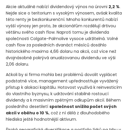
Akcie aktuálně nabízí dividendový výnos na úrovni
2,2 %
.
Nejde sice o teritorium s vysokým výnosem, avšak kvalita
této renty je bezkonkurenční. Mnoho konkurentů nabízí
vyšší výnosy jen proto, že akcionářům rozdělují drtivou
většinu svého cash flow. Naproti tomu je dividenda
společnosti Colgate-Palmolive vysoce udržitelná. Volné
cash flow za posledních dvanáct měsíců dosáhlo
historického maxima 4,66 dolaru na akcii, což více než
dvojnásobně pokrývá anualizovanou dividendu ve výši
2,06 dolaru.
Ačkoli by si firma mohla bez problémů dovolit vyplácet
podstatně více, management upřednostňuje vyvážený
přístup k alokaci kapitálu. Hotovost využívá k reinvesticím
do vlastního byznysu, k udržování stabilně rostoucí
dividendy a k masivním zpětným odkupům akcií. Během
posledního desetiletí
společnost snížila počet svých
akcií v oběhu o 10 %
, což z ní dělá z dlouhodobého
hlediska ještě hodnotnější aktivum.
Široká geografická diverzifikace a portfolio lídrů na trhu v