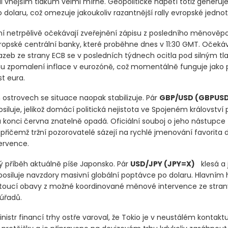
)
+0,32 %
přilákal kupce již druhý den v řadě, ačkoliv tempo je
i vnějším tlakům velmi mírné. Geopolitické napětí totiž generuje
 dolaru, což omezuje jakoukoliv razantnější rally evropské jedn
yní netrpělivě očekávají zveřejnění zápisu z posledního měnověpo
ropské centrální banky, které proběhne dnes v 11:30 GMT. Očekáv
azeb ze strany ECB se v posledních týdnech ocitla pod silným tl
zpomalení inflace v eurozóně, což momentálně funguje jako p
st eura.
 ostrovech se situace naopak stabilizuje. Pár
GBP/USD
(GBPUS
siluje, jelikož domácí politická nejistota ve Spojeném království 
 konci června znatelně opadá. Oficiální souboj o jeho nástupce
přičemž tržní pozorovatelé sázejí na rychlé jmenování favorita d
ervence.
ný příběh aktuálně píše Japonsko. Pár
USD/JPY
(JPY=X)
klesá a
posiluje navzdory masivní globální poptávce po dolaru. Hlavním
stoucí obavy z možné koordinované měnové intervence ze stran
úřadů.