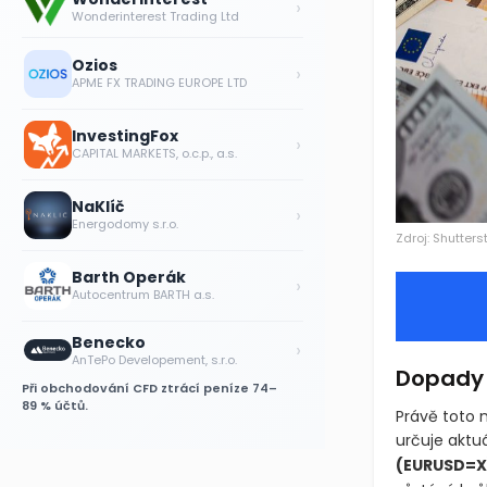
›
Wonderinterest Trading Ltd
Ozios
›
APME FX TRADING EUROPE LTD
InvestingFox
›
CAPITAL MARKETS, o.c.p., a.s.
NaKlíč
›
Energodomy s.r.o.
Barth Operák
Zdroj: Shutters
›
Autocentrum BARTH a.s.
Benecko
›
AnTePo Developement, s.r.o.
Při obchodování CFD ztrácí peníze 74–
89 % účtů.
Dopady n
Právě toto 
určuje aktu