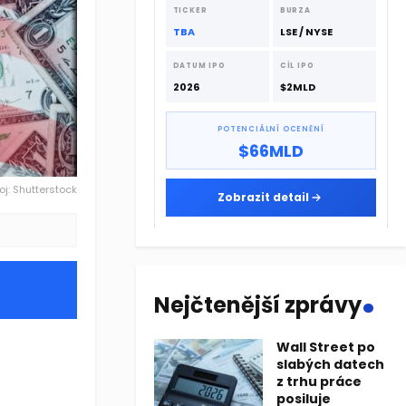
dodavatelskému řetězci.
TICKER
BURZA
TBA
LSE / NYSE
DATUM IPO
CÍL IPO
2026
$2MLD
POTENCIÁLNÍ OCENĚNÍ
$66MLD
oj: Shutterstock
Zobrazit detail
.
Nejčtenější zprávy
Wall Street po
slabých datech
z trhu práce
posiluje