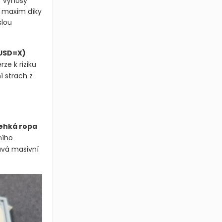
 s
. Výnosy
h maxim díky
slou
USD=X)
ze k riziku
í strach z
ehká ropa
ního
tává masivní