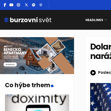
HEADLINES
Dolar
naráž
Poslec
.
Co hýbe trhem