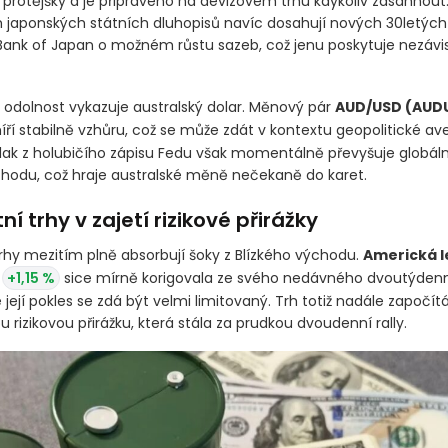
istr financí trhy ostře varoval, že Tokio je v neustálém kontaktu
protějšky a je připraveno na devizovém trhu kdykoliv zasáhnout
h japonských státních dluhopisů navíc dosahují nových 30letýc
Bank of Japan o možném růstu sazeb, což jenu poskytuje nezávi
 odolnost vykazuje australský dolar. Měnový pár
AUD/USD
(AUD
ří stabilně vzhůru, což se může zdát v kontextu geopolitické aver
Tlak z holubičího zápisu Fedu však momentálně převyšuje globáln
chodu, což hraje australské měně nečekaně do karet.
í trhy v zajetí rizikové přirážky
rhy mezitím plně absorbují šoky z Blízkého východu.
Americká l
+1,15 %
sice mírně korigovala ze svého nedávného dvoutýden
její pokles se zdá být velmi limitovaný. Trh totiž nadále započí
u rizikovou přirážku, která stála za prudkou dvoudenní rally.