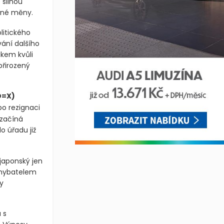
ho růstu
 silnou
otné měny.
litického
ání dalšího
akem kvůli
řirozený
D=X)
po rezignaci
 začíná
o úřadu již
 japonský jen
 hybatelem
y