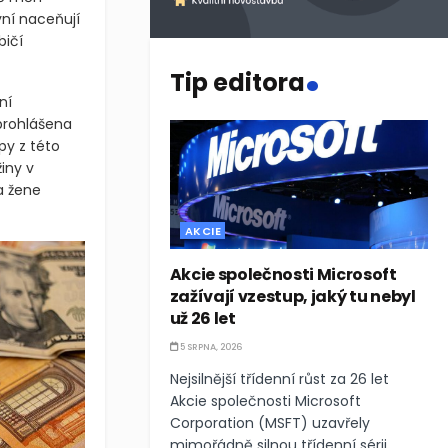
ně měn
.
ní naceňují
Tip editora
bičí
ní
prohlášena
py z této
iny v
a žene
AKCIE
Akcie společnosti Microsoft
zažívají vzestup, jaký tu nebyl
už 26 let
5 SRPNA, 2026
Nejsilnější třídenní růst za 26 let
Akcie společnosti Microsoft
Corporation (MSFT) uzavřely
mimořádně silnou třídenní sérii,