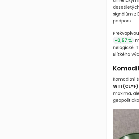
Japonský min
americkými 
desetiletýc
signálům z 
podporu.
Překvapivou
+0,57 %
mí
nelogické. 
Blízkého vý
Komoditn
Komoditní t
WTI
(CL=F)
maxima, ale 
geopoliticko