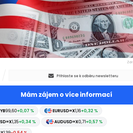
Zdr
Přihlaste se k odběru newsletteru
Mám zájem o více informací
NYB
99,60
+0,07 %
EURUSD=X
1,16
+0,32 %
SD=X
1,35
+0,34 %
JPY=X
157,75
-0,44 %
SD=X
0,71
+0,57 %
CAD=X
1,39
-0,54 %