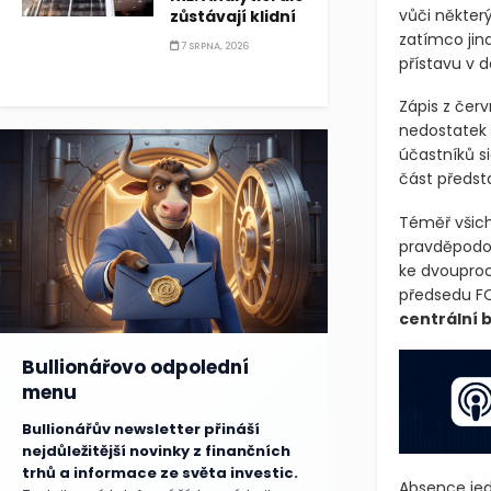
Tato výbušn
zůstávají klidní
divergentn
7 SRPNA, 2026
vůči někter
zatímco jin
přístavu v d
Zápis z čer
nedostatek 
účastníků s
část předst
Téměř všich
pravděpodob
ke dvouproc
předsedu FO
centrální 
Bullionářovo odpolední
menu
Bullionářův newsletter přináší
nejdůležitější novinky z finančních
trhů a informace ze světa investic.