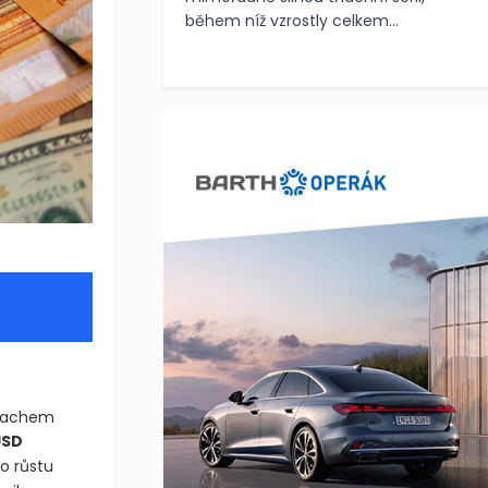
během níž vzrostly celkem...
trachem
USD