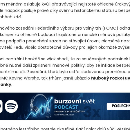
á kombinace fundamentálních faktorů vysvětluje značně smíš
í chování americké měny.
Americký dolarový index
(DX-Y.NY
ým měnám oslabuje kvůli přetrvávající nejistotě ohledně úrokov
de naopak posiluje právě díky svému historickému statusu bez
obách krizí.
vnového zasedání Federálního výboru pro volný trh
(FOMC)
odhal
konsenzu ohledně budoucí trajektorie americké měnové politiky
ice podpořila ponechání sazeb na stávající úrovni, nicméně ne
avitelů Fedu viděla dostatečné důvody pro jejich okamžité zvýšen
ni centrální bankéři se však shodli, že za současných podmínek
ně nutné další zpřísnění měnové politiky, aby se inflace bezpeč
entnímu cíli. Zasedání, které bylo ostře sledovanou premiérou 
MC Kevina Warshe, tak trhům jasně ukázalo
hluboký rozkol uv
banky
.