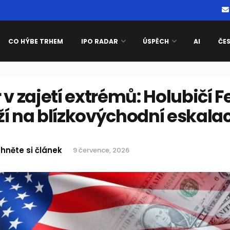
CO HÝBE TRHEM
IPO RADAR
ÚSPĚCH
AI
ČE
 v zajetí extrémů: Holubičí F
í na blízkovýchodní eskalac
hněte si článek
9 července, 2026