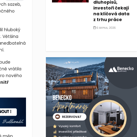
ené a často
dluhopisů,
investoři čekají
B)
+0,07 %
na klíčová data
ých sazeb,
z trhu práce
pečného
6 SRPNA, 2026
il hluboký
. Většina
zanedbatelná
í.
 bude
ně vrátila
pro nového
nitř