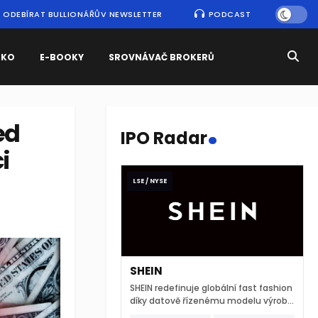
ODEBÍRAT BULLIONÁŘŮV NEWSLETTER
PODCAST
SKO
E-BOOKY
SROVNÁVAČ BROKERŮ
.
ed
IPO Radar
i
LSE / NYSE
SHEIN
SHEIN redefinuje globální fast fashion
díky datově řízenému modelu výroby
a extrémně rychlému