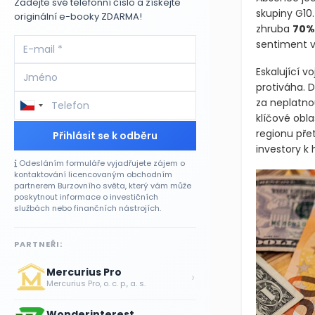
Zadejte své telefonní číslo a získejte
originální e-booky ZDARMA!
Absence jed
skupiny G10
zhruba
70%
sentiment vš
Eskalující v
protiváha. 
za neplatno
Přihlásit se k odběru
klíčové obla
regionu přet
Odesláním formuláře vyjadřujete zájem o
investory k 
kontaktování licencovaným obchodním
partnerem Burzovního světa, který vám může
poskytnout informace o investičních
službách nebo finančních nástrojích.
PARTNEŘI:
Mercurius Pro
›
Mercurius Pro, o. c. p., a. s.
Wonderinterest