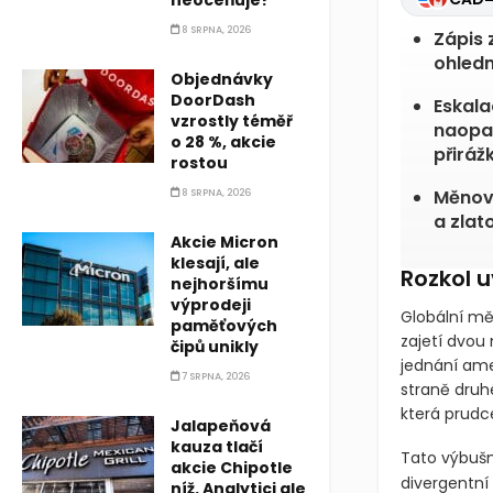
8 SRPNA, 2026
GC=F
4
Zápis 
Objednávky
DoorDash
ohledn
vzrostly téměř
o 28 %, akcie
Eskala
rostou
naopak
přirážk
8 SRPNA, 2026
Měnové
Akcie Micron
a zlat
klesají, ale
nejhoršímu
výprodeji
Rozkol u
paměťových
čipů unikly
Globální mě
7 SRPNA, 2026
zajetí dvou 
jednání amer
Jalapeňová
straně druh
kauza tlačí
která prudc
akcie Chipotle
níž. Analytici ale