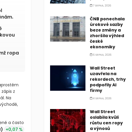
7 SRPNA, 2026
ČNB ponechala
l
úrokové sazby
měnám.
beze změny a
zhoršila výhled
ě
české
ikovou
ekonomiky
6 SRPNA, 2026
emž ropa
Wall Street
uzavřela na
rekordech, trhy
podpořily AI
firmy
naprostém
4 SRPNA, 2026
 zápis z
ál. Na
Wall Street
 východě,
oslabila kvůli
růstu cen ropy
a výnosů