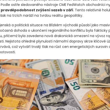
notného jestřábího postoje aktuálně tlačí dolar dolů vůči větši
. Podle ostře sledovaného nástroje CME FedWatch obchodníci ny
 pravděpodobnost zvýšení sazeb v září
. Tento relativně holu
ak na trzích naráží na tvrdou realitu geopolitiky.
ojenská a politická situace na Blízkém východě působí jako masiv
Dočasná dohoda o ukončení regionálního konfliktu byla fakticky 
u, přičemž byla zavedena nová drakonická omezení na vývoz ro
sti. Nejistota ohledně plynulosti námořní dopravy skrze klíčové úž
rvává, což vytváří trvalý tlak na růst cen energetických surovin 
hotovosti.