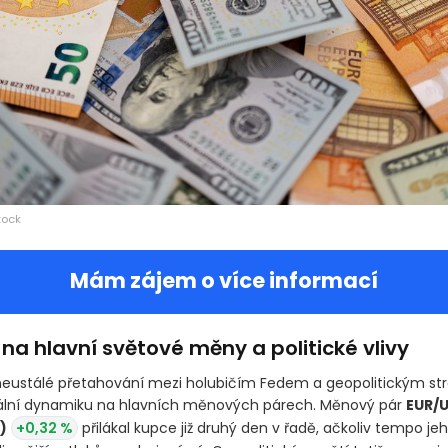
tock
Mám zájem o více informací
a hlavní světové měny a politické vlivy
neustálé přetahování mezi holubičím Fedem a geopolitickým s
ální dynamiku na hlavních měnových párech. Měnový pár
EUR/