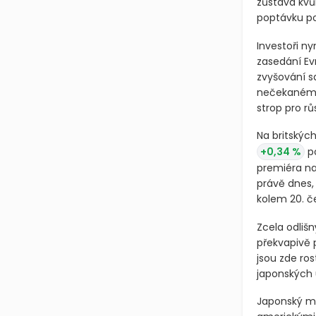
(EURUSD=X
zůstává kvůl
poptávku po
Investoři n
zasedání Ev
zvyšování s
nečekanému 
strop pro rů
Na britských
+0,34 %
po
premiéra na
právě dnes, 
kolem 20. č
Zcela odliš
překvapivě 
jsou zde ro
japonských 