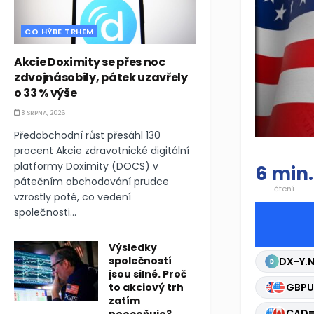
CO HÝBE TRHEM
Akcie Doximity se přes noc
zdvojnásobily, pátek uzavřely
o 33 % výše
8 SRPNA, 2026
Předobchodní růst přesáhl 130
procent Akcie zdravotnické digitální
platformy Doximity (DOCS) v
6 min.
pátečním obchodování prudce
čtení
vzrostly poté, co vedení
společnosti...
Výsledky
společností
DX-Y.
jsou silné. Proč
to akciový trh
GBPU
zatím
AUDU
neoceňuje?