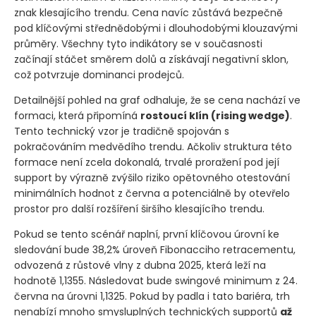
znak klesajícího trendu. Cena navíc zůstává bezpečně
pod klíčovými střednědobými i dlouhodobými klouzavými
průměry. Všechny tyto indikátory se v současnosti
začínají stáčet směrem dolů a získávají negativní sklon,
což potvrzuje dominanci prodejců.
Detailnější pohled na graf odhaluje, že se cena nachází ve
formaci, která připomíná
rostoucí klín
(rising wedge)
.
Tento technický vzor je tradičně spojován s
pokračováním medvědího trendu. Ačkoliv struktura této
formace není zcela dokonalá, trvalé proražení pod její
support by výrazně zvýšilo riziko opětovného otestování
minimálních hodnot z června a potenciálně by otevřelo
prostor pro další rozšíření širšího klesajícího trendu.
Pokud se tento scénář naplní, první klíčovou úrovní ke
sledování bude 38,2% úroveň Fibonacciho retracementu,
odvozená z růstové vlny z dubna 2025, která leží na
hodnotě 1,1355. Následovat bude swingové minimum z 24.
června na úrovni 1,1325. Pokud by padla i tato bariéra, trh
nenabízí mnoho smysluplných technických supportů
až