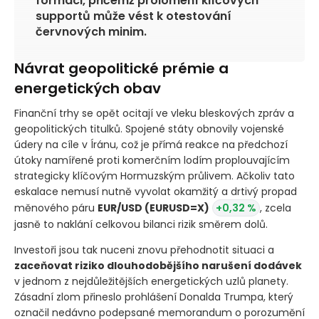
formaci, přičemž prolomení klíčových
supportů může vést k otestování
červnových minim.
Návrat geopolitické prémie a
energetických obav
Finanční trhy se opět ocitají ve vleku bleskových zpráv a
geopolitických titulků. Spojené státy obnovily vojenské
údery na cíle v Íránu, což je přímá reakce na předchozí
útoky namířené proti komerčním lodím proplouvajícím
strategicky klíčovým Hormuzským průlivem. Ačkoliv tato
eskalace nemusí nutně vyvolat okamžitý a drtivý propad
měnového páru
EUR/USD
(EURUSD=X)
+0,32 %
, zcela
jasně to naklání celkovou bilanci rizik směrem dolů.
Investoři jsou tak nuceni znovu přehodnotit situaci a
zaceňovat riziko dlouhodobějšího narušení dodávek
v jednom z nejdůležitějších energetických uzlů planety.
Zásadní zlom přineslo prohlášení Donalda Trumpa, který
označil nedávno podepsané memorandum o porozumění