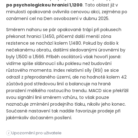
po psychologickou hranici 1,1200
. Tato oblast již v
minulosti opakovaně ovlivnila cenovou akci, zejména po
oznámení cel na Den osvobození v dubnu 2025.
Směrem nahoru se pár opakovaně trápí při pokusech
překonat hranici 1,1450, přičemž další menší zóna
rezistence se nachází kolem 1,1480. Pokud by došlo k
nečekanému obratu, dalšími sledovanými úrovněmi by
byly 1,1500 a 1,1566. Příběh oscilátorů však hovoří jasně:
vidíme spíše slábnoucí sílu poklesu než budování
růstového momenta. Index relativní síly
(RSI)
se sice
odrazil z přeprodaného území, ale na hodnotě kolem 42
zůstává pod středovou linií a balancuje na hraně
proražení mělkého rostoucího trendu. MACD sice překřížil
svou signální linii směrem vzhůru, to však pouze
naznačuje zmírnění prodejního tlaku, nikoliv jeho konec.
Současné nastavení tak nadále favorizuje prodeje při
jakémkoliv dočasném posílení.
Obnovené americké údery na Írán a hrozba narušení dopravy v
Upozornění pro uživatele
i