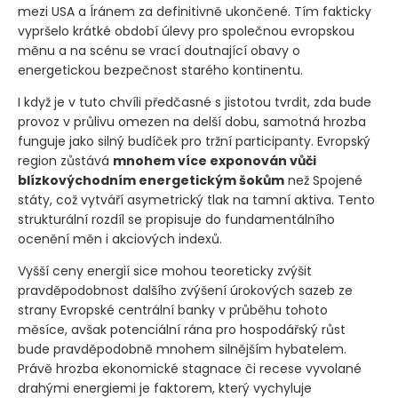
mezi USA a Íránem za definitivně ukončené. Tím fakticky
vypršelo krátké období úlevy pro společnou evropskou
měnu a na scénu se vrací doutnající obavy o
energetickou bezpečnost starého kontinentu.
I když je v tuto chvíli předčasné s jistotou tvrdit, zda bude
provoz v průlivu omezen na delší dobu, samotná hrozba
funguje jako silný budíček pro tržní participanty. Evropský
region zůstává
mnohem více exponován vůči
blízkovýchodním energetickým šokům
než Spojené
státy, což vytváří asymetrický tlak na tamní aktiva. Tento
strukturální rozdíl se propisuje do fundamentálního
ocenění měn i akciových indexů.
Vyšší ceny energií sice mohou teoreticky zvýšit
pravděpodobnost dalšího zvýšení úrokových sazeb ze
strany Evropské centrální banky v průběhu tohoto
měsíce, avšak potenciální rána pro hospodářský růst
bude pravděpodobně mnohem silnějším hybatelem.
Právě hrozba ekonomické stagnace či recese vyvolané
drahými energiemi je faktorem, který vychyluje