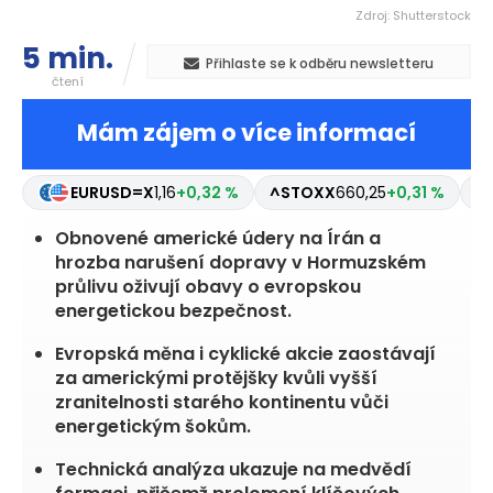
Zdroj: Shutterstock
5 min.
Přihlaste se k odběru newsletteru
čtení
Mám zájem o více informací
EURUSD=X
1,16
+0,32 %
^STOXX
660,25
+0,31 %
^
Obnovené americké údery na Írán a
hrozba narušení dopravy v Hormuzském
průlivu oživují obavy o evropskou
energetickou bezpečnost.
Evropská měna i cyklické akcie zaostávají
za americkými protějšky kvůli vyšší
zranitelnosti starého kontinentu vůči
energetickým šokům.
Technická analýza ukazuje na medvědí