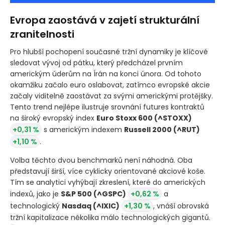
Evropa zaostává v zajetí strukturální
zranitelnosti
Pro hlubší pochopení současné tržní dynamiky je klíčové
sledovat vývoj od pátku, který předcházel prvním
americkým úderům na Írán na konci února. Od tohoto
okamžiku začalo euro oslabovat, zatímco evropské akcie
začaly viditelně zaostávat za svými americkými protějšky.
Tento trend nejlépe ilustruje srovnání futures kontraktů
na široký evropský index
Euro Stoxx 600
(^STOXX)
+0,31 %
s americkým indexem
Russell 2000
(^RUT)
+1,10 %
.
Volba těchto dvou benchmarků není náhodná. Oba
představují širší, více cyklicky orientované akciové koše.
Tím se analytici vyhýbají zkreslení, které do amerických
indexů, jako je
S&P 500
(^GSPC)
+0,62 %
a
technologický
Nasdaq
(^IXIC)
+1,30 %
, vnáší obrovská
tržní kapitalizace několika málo technologických gigantů.