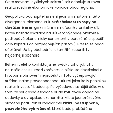
Čisté srovnání cyklických sektorů tak odhaluje surovou
realitu rozdílné ekonomické kondice obou regionů.
Geopolitika pochopitelně není jediným motorem této
divergence, nicméně
kritická závislost Evropy na
dovážené energii
z ní činí mimořádně zranitelný cíl.
Každý náznak eskalace na Blízkém východě okamžitě
podkopává ekonomický sentiment v eurozóně a spouští
odliv kapitálu do bezpečnějších přístavů. Přesto se nedá
očekávat, že by obchodníci okamžitě zacenili ty
nejčernější scénáře.
Během celého konfliktu jsme svědky toho, jak trhy
neustále oscilují mezi zprávami o blížící se deeskalaci a
hrozbami obnovení nepřátelství. Toto vyčerpávající
střídání nálad pravděpodobně utlumí jakoukoliv panickou
reakci. Investoři budou spíše vyžadovat jasnější důkazy o
tom, že současná eskalace bude mít trvalý dopad na
dodávky a evropskou ekonomiku. Místo jednorázového
strmého pádu tak eurodolar čelí
riziku postupného,
pozvolného vykrvácení
, které bude prokládáno