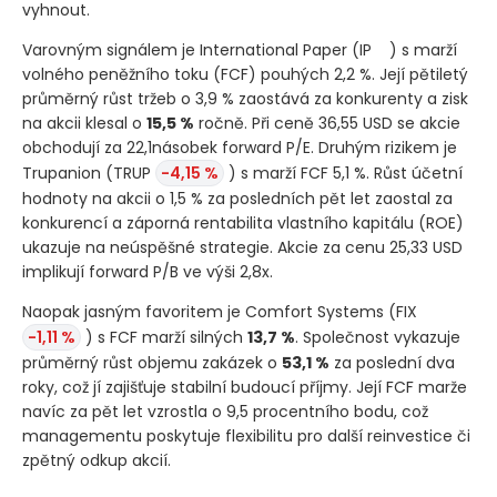
vyhnout.
Varovným signálem je International Paper
(IP
)
s marží
volného peněžního toku
(FCF)
pouhých 2,2 %. Její pětiletý
průměrný růst tržeb o 3,9 % zaostává za konkurenty a zisk
na akcii klesal o
15,5 %
ročně. Při ceně 36,55 USD se akcie
obchodují za 22,1násobek forward P/E. Druhým rizikem je
Trupanion
(TRUP
-4,15 %
)
s marží FCF 5,1 %. Růst účetní
hodnoty na akcii o 1,5 % za posledních pět let zaostal za
konkurencí a záporná rentabilita vlastního kapitálu
(ROE)
ukazuje na neúspěšné strategie. Akcie za cenu 25,33 USD
implikují forward P/B ve výši 2,8x.
Naopak jasným favoritem je Comfort Systems
(FIX
-1,11 %
)
s FCF marží silných
13,7 %
. Společnost vykazuje
průměrný růst objemu zakázek o
53,1 %
za poslední dva
roky, což jí zajišťuje stabilní budoucí příjmy. Její FCF marže
navíc za pět let vzrostla o 9,5 procentního bodu, což
managementu poskytuje flexibilitu pro další reinvestice či
zpětný odkup akcií.