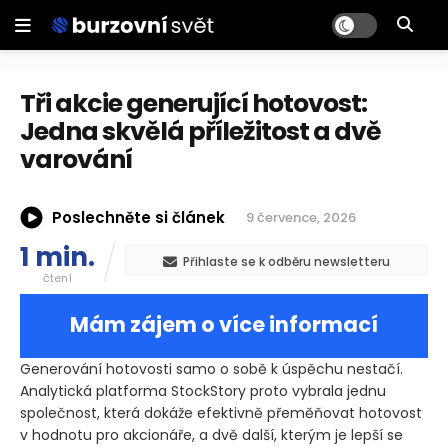
Tři akcie generující hotovost:
Jedna skvělá příležitost a dvě
varování
Poslechněte si článek
9 července, 2026
1 min.
Přihlaste se k odběru newsletteru
čtení
Mám zájem o více informací
Generování hotovosti samo o sobě k úspěchu nestačí.
Analytická platforma StockStory proto vybrala jednu
společnost, která dokáže efektivně přeměňovat hotovost
v hodnotu pro akcionáře, a dvě další, kterým je lepší se