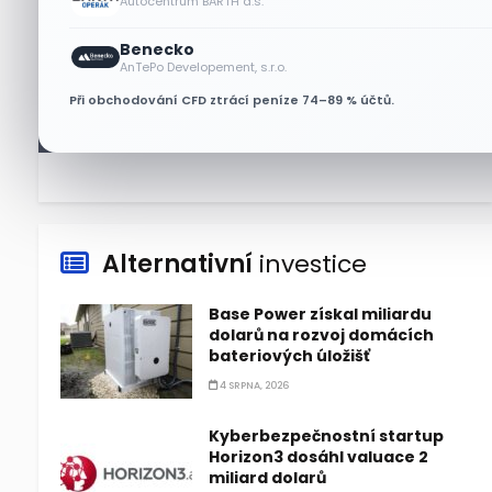
Autocentrum BARTH a.s.
Benecko
Lisa Su zlehčuje Muskův
AnTePo Developement, s.r.o.
závazek vůči Nvidii. Akcie AMD
Při obchodování CFD ztrácí peníze 74–89 % účtů.
po výsledcích klesají
6 SRPNA, 2026
Alternativní
investice
Base Power získal miliardu
dolarů na rozvoj domácích
bateriových úložišť
4 SRPNA, 2026
Kyberbezpečnostní startup
Horizon3 dosáhl valuace 2
miliard dolarů