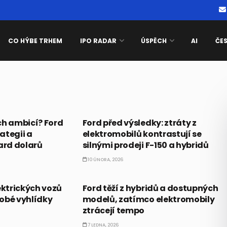
CO HÝBE TRHEM
IPO RADAR
ÚSPĚCH
AI
ČE
AKCIE
ch ambicí? Ford
Ford před výsledky: ztráty z
ategii a
elektromobilů kontrastují se
ard dolarů
silnými prodeji F-150 a hybridů
10 ÚNORA, 2026
AKCIE
ektrických vozů
Ford těží z hybridů a dostupných
obé vyhlídky
modelů, zatímco elektromobily
ztrácejí tempo
7 LEDNA, 2026