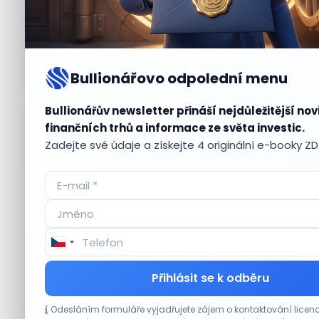
Bullionářovo odpolední menu
Bullionářův newsletter přináší nejdůležitější nov
Aktuální
příležitosti
finančních trhů a informace ze světa investic.
Zadejte své údaje a získejte 4 originální e-booky Z
CO HÝBE TRHEM
Přihlásit se k odběru
Akcie Micron klesají, ale nejhoršímu
Odesláním formuláře vyjadřujete zájem o kontaktování lic