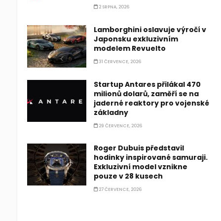
2 SRPNA, 2026
Lamborghini oslavuje výročí v
Japonsku exkluzivním
modelem Revuelto
31 ČERVENCE, 2026
Startup Antares přilákal 470
milionů dolarů, zaměří se na
jaderné reaktory pro vojenské
základny
29 ČERVENCE, 2026
Roger Dubuis představil
hodinky inspirované samuraji.
Exkluzivní model vznikne
pouze v 28 kusech
27 ČERVENCE, 2026