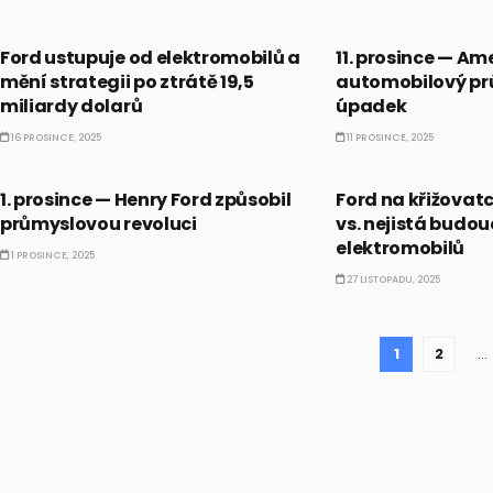
AKCIE
BULLIONÁŘŮV ALMA
Ford ustupuje od elektromobilů a
11. prosince — Am
mění strategii po ztrátě 19,5
automobilový pr
miliardy dolarů
úpadek
16 PROSINCE, 2025
11 PROSINCE, 2025
BULLIONÁŘŮV ALMANACH
AKCIE
1. prosince — Henry Ford způsobil
Ford na křižovatc
průmyslovou revoluci
vs. nejistá budo
elektromobilů
1 PROSINCE, 2025
27 LISTOPADU, 2025
1
2
…