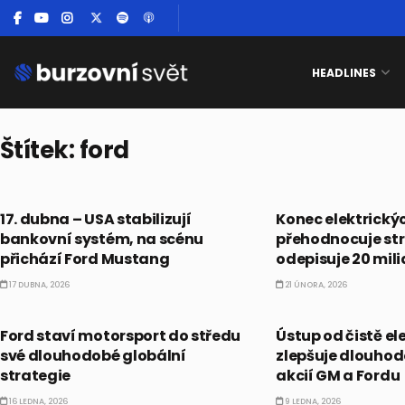
HEADLINES
Štítek:
ford
BULLIONÁŘŮV ALMANACH
AKCIE
17. dubna – USA stabilizují
Konec elektrický
bankovní systém, na scénu
přehodnocuje str
přichází Ford Mustang
odepisuje 20 mili
17 DUBNA, 2026
21 ÚNORA, 2026
AKCIE
AKCIE
Ford staví motorsport do středu
Ústup od čistě el
své dlouhodobé globální
zlepšuje dlouhod
strategie
akcií GM a Fordu
16 LEDNA, 2026
9 LEDNA, 2026