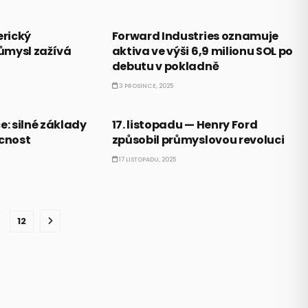
NACH
PRÁVĚ TEĎ
erický
Forward Industries oznamuje
ůmysl zažívá
aktiva ve výši 6,9 milionu SOL po
debutu v pokladně
3 PROSINCE, 2025
BULLIONÁŘŮV ALMANACH
e: silné základy
17. listopadu — Henry Ford
ucnost
způsobil průmyslovou revoluci
17 LISTOPADU, 2025
12