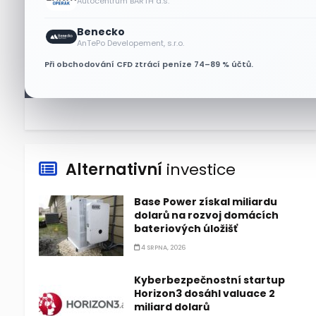
Autocentrum BARTH a.s.
Benecko
Lisa Su zlehčuje Muskův
AnTePo Developement, s.r.o.
závazek vůči Nvidii. Akcie AMD
Při obchodování CFD ztrácí peníze 74–89 % účtů.
po výsledcích klesají
6 SRPNA, 2026
Alternativní
investice
Base Power získal miliardu
dolarů na rozvoj domácích
bateriových úložišť
4 SRPNA, 2026
Kyberbezpečnostní startup
Horizon3 dosáhl valuace 2
miliard dolarů