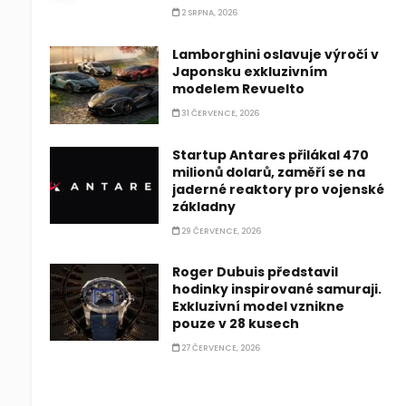
2 SRPNA, 2026
Lamborghini oslavuje výročí v
Japonsku exkluzivním
modelem Revuelto
31 ČERVENCE, 2026
Startup Antares přilákal 470
milionů dolarů, zaměří se na
jaderné reaktory pro vojenské
základny
29 ČERVENCE, 2026
Roger Dubuis představil
hodinky inspirované samuraji.
Exkluzivní model vznikne
pouze v 28 kusech
27 ČERVENCE, 2026