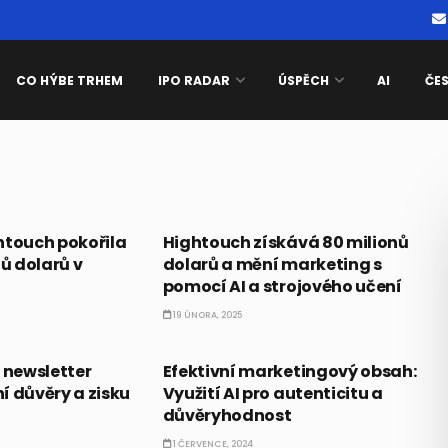
CO HÝBE TRHEM
IPO RADAR
ÚSPĚCH
AI
ČE
TICE
ALTERNATIVNÍ INVESTICE
htouch pokořila
Hightouch získává 80 milionů
nů dolarů v
dolarů a mění marketing s
pomocí AI a strojového učení
19 ÚNORA, 2025
BUSINESS
 newsletter
Efektivní marketingový obsah:
í důvěry a zisku
Využití AI pro autenticitu a
důvěryhodnost
1 ČERVENCE, 2024