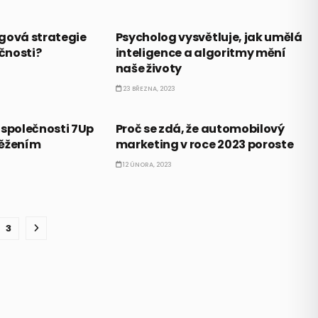
AI
gová strategie
Psycholog vysvětluje, jak umělá
čnosti?
inteligence a algoritmy mění
naše životy
23 BŘEZNA, 2023
BUSINESS
 společnosti 7Up
Proč se zdá, že automobilový
věžením
marketing v roce 2023 poroste
12 ÚNORA, 2023
3