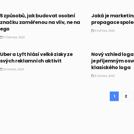
BUSINESS
BUSINESS
5 způsobů, jak budovat osobní
Jaká je marketin
značku zaměřenou na vliv, ne na
propagace spole
ego
9 KVĚTNA, 2023
17 ČERVNA, 2023
BUSINESS
BUSINESS
Uber a Lyft hlásí velké zisky ze
Nový vzhled loga
svých reklamních aktivit
je příjemným os
klasického loga
22 ÚNORA, 2023
21 ÚNORA, 2023
1
2