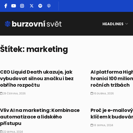
HEADLINES
Štítek:
marketing
BUSINESS
ALTERNATIVNÍ INVES
CEO Liquid Death ukazuje, jak
AI platforma Hig
vybudovat silnou značku i bez
hranici 100 milio
obřího rozpočtu
ročních tržbách
29 ČERVNA, 2026
16 DUBNA, 2026
BUSINESS
BUSINESS
Vliv AI na marketing: Kombinace
Proč je e-mailový
automatizace a lidského
klíčem k budován
přístupu
18 SRPNA, 2024
22 SRPNA, 2024