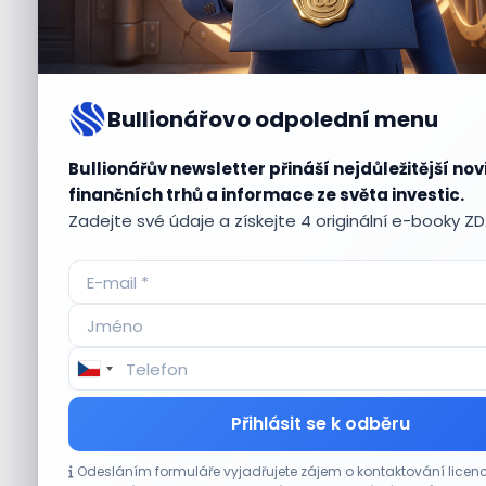
Bullionářovo odpolední menu
Bullionářův newsletter přináší nejdůležitější nov
Aktuální
příležitosti
finančních trhů a informace ze světa investic.
Zadejte své údaje a získejte 4 originální e-booky Z
CO HÝBE TRHEM
Přihlásit se k odběru
Akcie Micron klesají, ale nejhoršímu
Odesláním formuláře vyjadřujete zájem o kontaktování lic