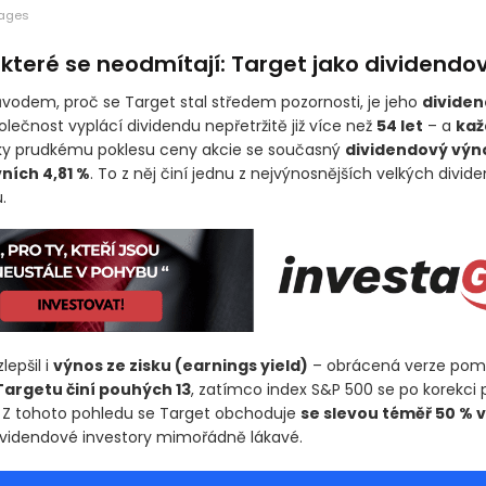
mages
které se neodmítají: Target jako dividendov
vodem, proč se Target stal středem pozornosti, je jeho
divide
polečnost vyplácí dividendu nepřetržitě již více než
54 let
– a
každ
íky prudkému poklesu ceny akcie se současný
dividendový výno
ních 4,81 %
. To z něj činí jednu z nejvýnosnějších velkých divi
.
lepšil i
výnos ze zisku
(earnings yield)
– obrácená verze pomě
Targetu činí pouhých 13
, zatímco index S&P 500 se po korekci
. Z tohoto pohledu se Target obchoduje
se slevou téměř 50 % v
dividendové investory mimořádně lákavé.