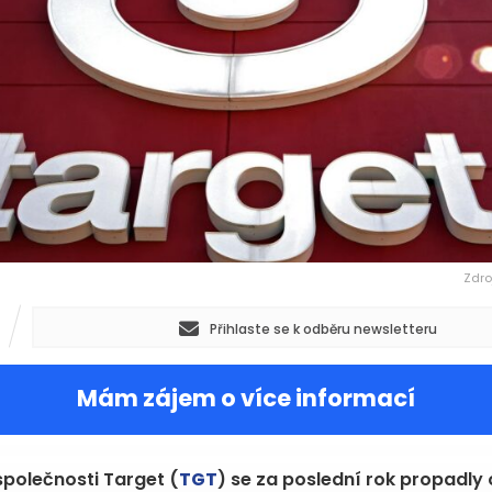
Zdro
Přihlaste se k odběru newsletteru
Mám zájem o více informací
společnosti Target (
TGT
) se za poslední rok propadly 