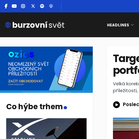
HEADLINES
Targe
portf
Velká kore
příležitosti
.
Poslec
Co hýbe trhem