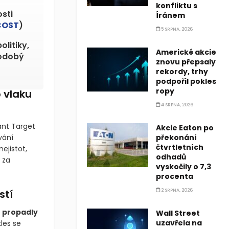
konfliktu s
sti
Íránem
COST
)
5 SRPNA, 2026
litiky,
Americké akcie
hodobý
znovu přepsaly
rekordy, trhy
podpořil pokles
ropy
 vlaku
4 SRPNA, 2026
ant Target
Akcie Eaton po
vání
překonání
čtvrtletních
ejistot,
odhadů
 za
vyskočily o 7,3
procenta
stí
2 SRPNA, 2026
 propadly
Wall Street
uzavřela na
les se