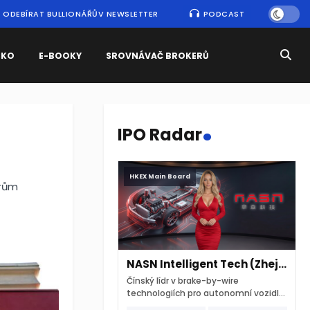
ODEBÍRAT BULLIONÁŘŮV NEWSLETTER
PODCAST
SKO
E-BOOKY
SROVNÁVAČ BROKERŮ
.
IPO Radar
HKEX Main Board
orům
NASN Intelligent Tech (Zhejiang)
Čínský lídr v brake-by-wire
technologiích pro autonomní vozidla
vstupuje na hongkongskou burzu 7.