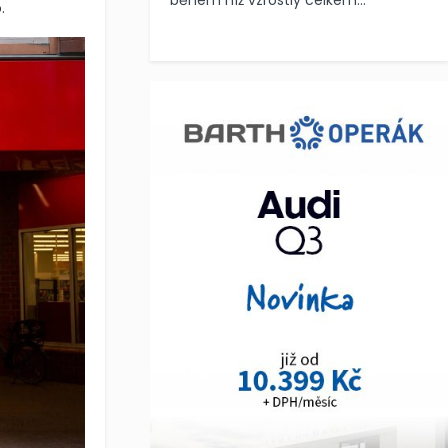
během níž vzrostly celkem...
.