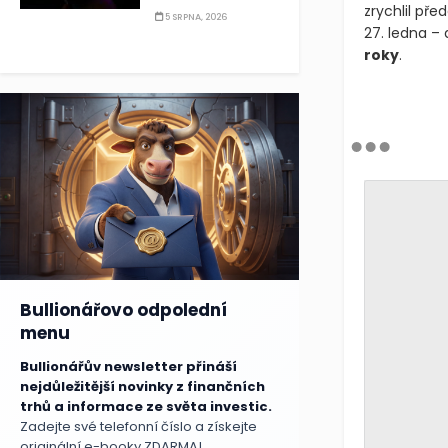
zrychlil př
5 SRPNA, 2026
27. ledna – 
roky
.
Bullionářovo odpolední
menu
Bullionářův newsletter přináší
nejdůležitější novinky z finančních
trhů a informace ze světa investic.
Zadejte své telefonní číslo a získejte
originální e-booky ZDARMA!