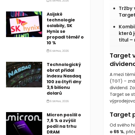
6 SRPNA, 2026
Tržby 
Asijské
Target
technologie
oslabily, SK
Kombin
Hynix se
která 
propadl téměř o
titul –
10 %
6 SRPNA, 2026
Target v
dividen
Technologický
obrat přidal
A mezi těmi,
indexu Nasdaq
(TGT)
– zná
100 za čtyři dny
3,5 bilionu
dividend. Z
dolarů
Target se st
výprodejovo
6 SRPNA, 2026
Target 
Micron posílil o
7,6 % a zvýšil
Od svého hi
podíl na trhu
o 65 %
, při
DRAM