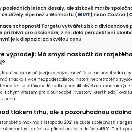
v posledních letech klesaly, ale ziskové marže společno
 se držely lépe než u Walmartu (
WMT
) nebo Costca (
ace schopnosti Targetu vytvářet zisk a dividendové po
je příznivá pro akcionáře, z něj dělá perspektivní dlou
 nyní je k dispozici za skvělou cenu
e výprodeji: Má smysl naskočit do rozjetého
d?
 které se aktuálně jeví jako nejzajímavější, je maloobchodní gig
má značka s více než padesátiletou historií nepřetržitého zvyšo
atímco trh se otřásal v důsledku geopolitických a ekonomických n
al tichým vítězem pro dlouhodobé investory, kteří hledají kvalitu
u cenu.
pod tlakem trhu, ale s pozoruhodnou odolno
storického maxima z listopadu 2021 se akcie společnosti
Target
čemž samotný letošní rok přinesl pokles o dalších
49 %
. Tento pok