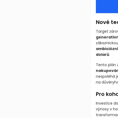
Nové te
Target záro
generativn
zákaznickou
ambiciózní
dolarů
.
Tento plán z
nakupován
nespoléhá j
na důvěryho
Pro koho
Investice d
výnosy v ho
transformací