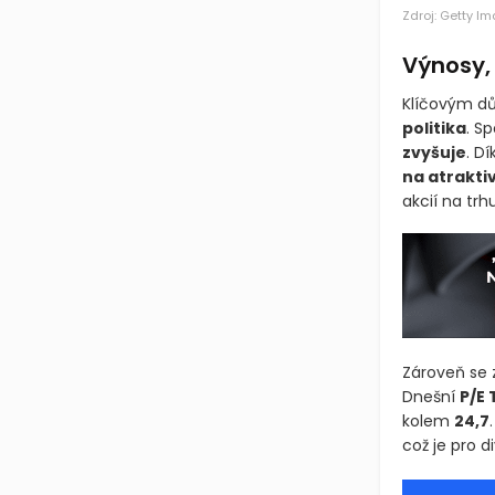
Zdroj: Getty I
Výnosy, 
Klíčovým dů
politika
. S
zvyšuje
. D
na atraktiv
akcií na trhu
Zároveň se z
Dnešní
P/E 
kolem
24,7
což je pro 