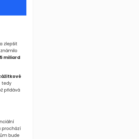
 zlepšit
oznámilo
15 miliard
zážitkové
t tedy
ož přidává
ciální
a prochází
mům bude