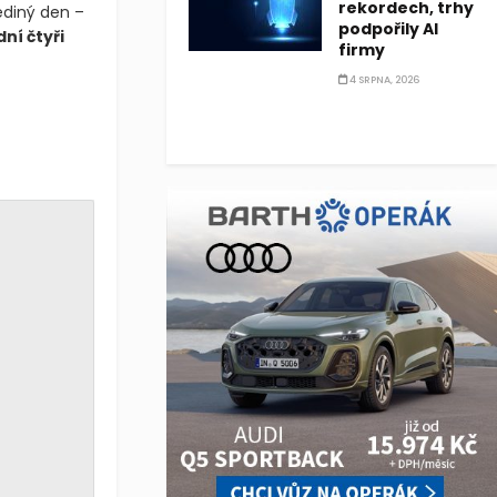
rekordech, trhy
ediný den –
podpořily AI
ní čtyři
firmy
4 SRPNA, 2026