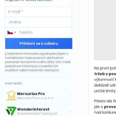
Přihlásit se k odběru
Odesláním formuláře vyjadřujete zájem o
kontaktování licencovaným obchodním
partnerem Burzovního světa, který vám může
poskytnout informace o investičních
Na první poh
službách nebo finančních nástrojích.
tržeb v pos
výkonností 
PARTNEŘI:
dokázali udr
určité limity
Mercurius Pro
›
Mercurius Pro, o. c. p., a. s.
Přesto ale 
jde o
provo
Wonderinterest
›
nad konkuren
Wonderinterest Trading Ltd