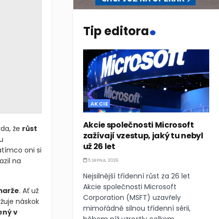
.
Tip editora
AKCIE
Akcie společnosti Microsoft
vda, že
růst
zažívají vzestup, jaký tu nebyl
u
už 26 let
atímco oni si
azil na
5 SRPNA, 2026
Nejsilnější třídenní růst za 26 let
Akcie společnosti Microsoft
marže
. Ať už
Corporation (MSFT) uzavřely
ržuje náskok
mimořádně silnou třídenní sérii,
ený v