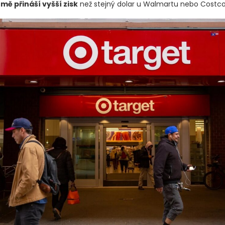
mě přináší vyšší zisk
než stejný dolar u Walmartu nebo Costco