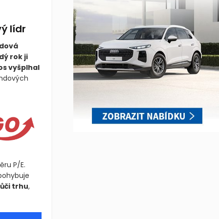
ý lídr
ndová
ý rok ji
s vyšplhal
dendových
ru P/E.
 pohybuje
ůči trhu
,