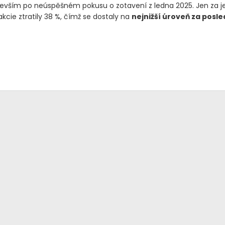
edevším po neúspěšném pokusu o zotavení z ledna 2025. Jen za j
akcie ztratily 38 %, čímž se dostaly na
nejnižší úroveň za posled