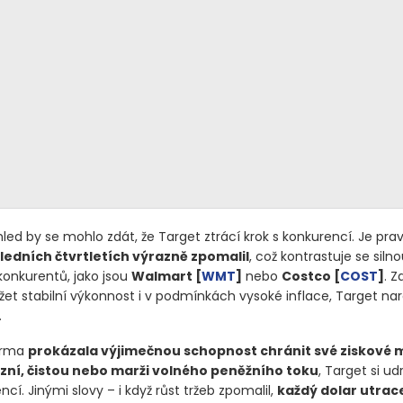
led by se mohlo zdát, že Target ztrácí krok s konkurencí. Je pra
ledních čtvrtletích výrazně zpomalil
, což kontrastuje se silno
konkurentů, jako jsou
Walmart [
WMT
]
nebo
Costco [
COST
]
. Z
žet stabilní výkonnost i v podmínkách vysoké inflace, Target nar
.
firma
prokázala výjimečnou schopnost chránit své ziskové 
zní, čistou nebo marži volného peněžního toku
, Target si ud
cí. Jinými slovy – i když růst tržeb zpomalil,
každý dolar utrac