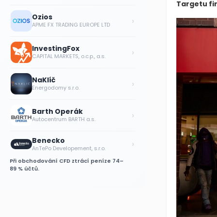
Targetu fir
Ozios
›
APME FX TRADING EUROPE LTD
InvestingFox
›
CAPITAL MARKETS, o.c.p., a.s.
NaKlíč
›
Energodomy s.r.o.
Barth Operák
›
Autocentrum BARTH a.s.
Benecko
›
AnTePo Developement, s.r.o.
Při obchodování CFD ztrácí peníze 74–
89 % účtů.