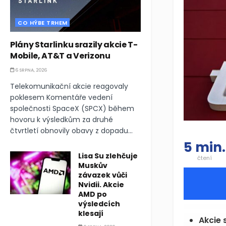
CO HÝBE TRHEM
Plány Starlinku srazily akcie T-
Mobile, AT&T a Verizonu
6 SRPNA, 2026
Telekomunikační akcie reagovaly
poklesem Komentáře vedení
společnosti SpaceX (SPCX) během
hovoru k výsledkům za druhé
čtvrtletí obnovily obavy z dopadu...
5 min.
Lisa Su zlehčuje
čtení
Muskův
závazek vůči
Nvidii. Akcie
AMD po
výsledcích
klesají
Akcie 