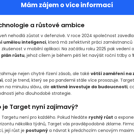
Mám zájem o více informací
chnologie a růstové ambice
veň nehodlá zůstat v defenzivě. V roce 2024 společnost zavedla
í umělou inteligenci
, která má zefektivnit práci zaměstnanců a
 zkušenost v mobilní aplikaci. Na začátku roku 2025 pak vedení 
 plán růstu
, jehož cílem je během pěti let navýšit roční tržby o
ahrnuje nejen chytré řízení zásob, ale také
větší zaměření na 
í
, což je trend, který se po pandemii stále více prosazuje. Targe
en na minulou slávu, ale
aktivně investuje do budoucnosti
, c
dnosti jeho dlouhodobé strategie.
 je Target nyní zajímavý?
o Targetu není pro každého. Pokud hledáte
rychlý růst
a exponen
rizontu několika týdnů, Target vás pravděpodobně zklame. Firm
, její růst je
postupný
a návrat k předchozím cenovým maxi