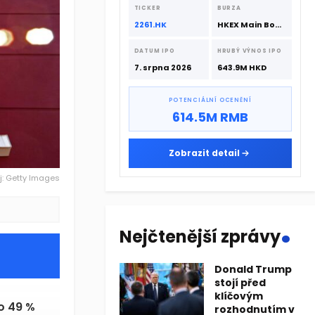
srpna 2026 s podporou CATL a
TICKER
BURZA
Hillhouse Investment.
2261.HK
HKEX Main Board
DATUM IPO
HRUBÝ VÝNOS IPO
7. srpna 2026
643.9M HKD
POTENCIÁLNÍ OCENĚNÍ
614.5M RMB
Zobrazit detail
j: Getty Images
.
Nejčtenější zprávy
Donald Trump
stojí před
klíčovým
o 49 %
rozhodnutím v