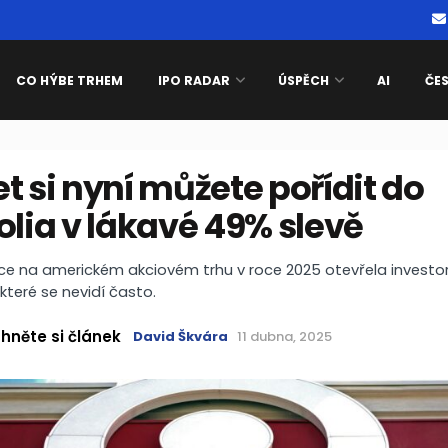
CO HÝBE TRHEM
IPO RADAR
ÚSPĚCH
AI
ČE
t si nyní můžete pořídit do
olia v lákavé 49% slevě
kce na americkém akciovém trhu v roce 2025 otevřela invest
, které se nevidí často.
hněte si článek
David Škvára
11 dubna, 2025