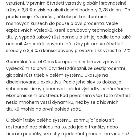
vzrušení. V prvním čtvrtletí vzrostly globální srovnatelné
tržby o 3,8 % a zisk na akcii dosáhl hodnoty 2,78 dolaru. To
představuje 7% nárůst, ačkoliv při konstantních
měnových kurzech šlo pouze o dvě procenta. Vedle
explozivních výsledků, které doručovaly technologické
tituly, vypadá takový růst pomalu a trh jej podle toho také
nacenil. Americké srovnatelné tržby přitom ve čtvrtletí
stouply o 3,9 % a konsolidovaný provozní zisk vzrostl o 12 %.
Generální ředitel Chris Kempczinski v tiskové zprávě k
výsledkům za první čtvrtletí zdůraznil, že šestiprocentní
globální růst tržeb v celém systému ukazuje na
disciplinovanou exekutivu. Podle jeho slov to dokazuje
schopnost firmy generovat solidní výsledky i v náročném
ekonomickém prostředí. Pod povrchem však toto čtvrtletí
neslo mnohem větší dynamiku, než by se z hlavních
titulků mohlo na první pohled zdát.
Globální tržby celého systému, zahrnující celou síť
restaurací bez ohledu na to, zda jde o franšízy nebo
firemní pobočky, vzrostly o jedenáct procent na více než