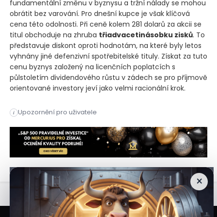
fundamentální změnu v byznysu a tržní nálady se mohou
obrátit bez varování. Pro dnešní kupce je však klíčová
cena této odolnosti. Při ceně kolem 281 dolarů za akcii se
titul obchoduje na zhruba
třiadvacetinásobku zisků
. To
představuje diskont oproti hodnotám, na které byly letos
vyhnány jiné defenzivní spotřebitelské tituly. Získat za tuto
cenu byznys založený na licenčních poplatcích s
půlstoletím dividendového růstu v zádech se pro příjmově
orientované investory jeví jako velmi racionální krok.
Akcie fastfoodového řetězce posílily o 4 %, zatímco technolo
Upozornění pro uživatele
i
Akcie fastfoodového řetězce posílily o 4 %, zatímco technolo
×