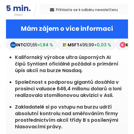
5 min.
Přihlaste se k odběru newsletteru
čtení
Mám zájem o více informací
INTC
101,65
+1,84 %
MSFT
499,99
+0,03 %
KN
3
Kalifornský výrobce ultra úsporných AI
čipů Syntiant oficiálně požádal o primární
úpis akcií na burze Nasdaq.
Společnost s podporou gigantů dosáhla v
prosinci valuace 646,4 milionu dolarů a loni
realizovala stomilionovou akvizici v Asii.
Zakladatelé si po vstupu na burzu udrží
absolutní kontrolu nad směřováním firmy
prostřednictvím akcií třídy B s posílenými
hlasovacími právy.