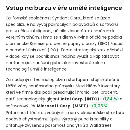
Vstup na burzu v éře umělé inteligence
Kalifornská společnost Syntiant Corp., která se úzce
specializuje na vývoj pokročilých polovodičů a softwaru
pro umělou inteligenci, učinila zásadní krok směrem k
veřejným trhům. Firma se sídlem v Irvine oficiálně podala
u americké Komise pro cenné papíry a burzy
(SEC)
žádost
o primární úpis akcií
(IPO)
. Tento strategický krok přichází
v době, kdy se podnik snaží naplno využít a kapitalizovat
neutuchající nadšení globálních investorů kolem
technologií umělé inteligence.
Za nadějným technologickým startupem stojí skutečné
těžké váhy současného průmyslu. Mezi klíčové investory,
kteří ve firmě drží podíl přesahující hranici pěti procent,
patří technologický gigant
Intel Corp.
(INTC)
+1,84 %
a
softwarový lídr
Microsoft Corp.
(MSFT)
+0,03 %
.
Přítomnost těchto zvučných jmen v akcionářské struktuře
dodává chystanému úpisu výrazný punc kredibility a
přitahuje zvýšenou pozornost analytiků z Wall Street.