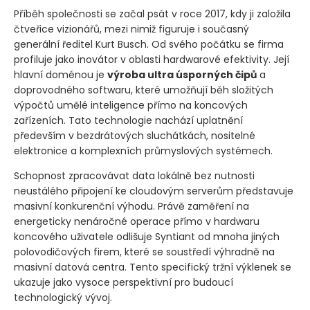
Příběh společnosti se začal psát v roce 2017, kdy ji založila
čtveřice vizionářů, mezi nimiž figuruje i současný
generální ředitel Kurt Busch. Od svého počátku se firma
profiluje jako inovátor v oblasti hardwarové efektivity. Její
hlavní doménou je
výroba ultra úsporných čipů
a
doprovodného softwaru, které umožňují běh složitých
výpočtů umělé inteligence přímo na koncových
zařízeních. Tato technologie nachází uplatnění
především v bezdrátových sluchátkách, nositelné
elektronice a komplexních průmyslových systémech.
Schopnost zpracovávat data lokálně bez nutnosti
neustálého připojení ke cloudovým serverům představuje
masivní konkurenční výhodu. Právě zaměření na
energeticky nenáročné operace přímo v hardwaru
koncového uživatele odlišuje Syntiant od mnoha jiných
polovodičových firem, které se soustředí výhradně na
masivní datová centra. Tento specifický tržní výklenek se
ukazuje jako vysoce perspektivní pro budoucí
technologický vývoj.