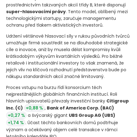
prostřednictvím takzvaných akcií třídy B, které disponují
super-hlasovacími právy
. Tento model, oblíbený mezi
technologickými startupy, zaručuje managementu
ochranu před tlakem aktivistických investorů.
Udržení většinové hlasovací síly v rukou původních tvůrců
umožňuje firmě soustředit se na dlouhodobé strategické
cíle a inovace, aniž by musela dělat kompromisy kvůli
krátkodobým výkyvům kvartálních výsledků. Pro běžné
retailové i institucionální investory to však znamená, že
jejich vliv na klíčová rozhodnutí představenstva bude po
nákupu standardních akcií značně limitovaný.
Proces vstupu na burzu řídí konsorcium těch
nejprestižnějších globálních finančních institucí. Roli
hlavních upisovatelů převzaly investiční banky
Citigroup
Inc.
(C)
+0,88 %
,
Bank of America Corp.
(BAC)
+0,27 %
a švýcarský gigant
UBS Group AG
(UBS)
+1,74 %
. Účast těchto bankovních domů podtrhuje
význam a očekávaný objem celé transakce v rámci
letošního kalendáře IPO.