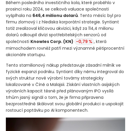
Během posledního investičního kola, které proběhlo v
prosinci roku 2024, se celková valuace společnosti
vyšplhala na
646,4 milionu dolarů
. Tento měsíc byl pro
firmu zlomový i z hlediska korporátní strategie. Syntiant
totiž zrealizoval klíčovou akvizici, když za 114,4 milionu
dolarů odkoupil divizi spotřebitelských senzorů od
společnosti
Knowles Corp.
(KN)
-0,79 %
, která
mimochodem rovněž patří mezi významné pětiprocentní
akcionáře startupu.
Tento stamilionový nákup představuje zásadní milník ve
fyzické expanzi podniku. Syntiant díky němu integroval do
svých struktur nové výrobní továrny strategicky
lokalizované v Číně a Malajsii. Získání vlastních asijských
výrobních kapacit těsně před plánovaným IPO vysílá
trhům jasný signál o tom, že je firma připravena
bezprostředně škálovat svou globální produkci a uspokojit
rostoucí poptávku po AI komponentech.