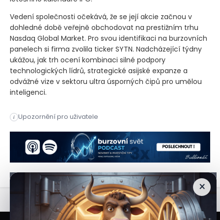
Vedení společnosti očekává, že se její akcie začnou v
dohledné době veřejně obchodovat na prestižním trhu
Nasdaq Global Market. Pro svou identifikaci na burzovních
panelech si firma zvolila ticker SYTN. Nadcházející týdny
ukážou, jak trh ocení kombinaci silné podpory
technologických lídrů, strategické asijské expanze a
odvážné vize v sektoru ultra úsporných čipů pro umělou
inteligenci.
Kalifornský výrobce ultra úsporných AI čipů Syntiant oficiál
Upozornění pro uživatele
i
Kalifornský výrobce ultra úsporných AI čipů Syntiant oficiál
×