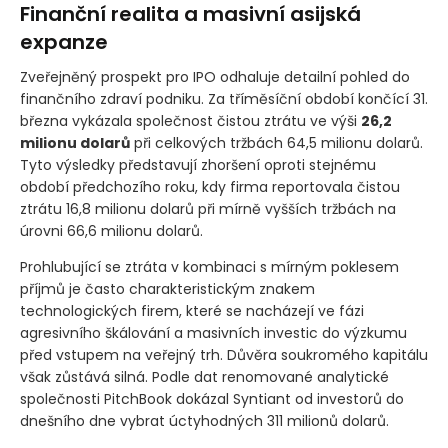
Finanční realita a masivní asijská
expanze
Zveřejněný prospekt pro IPO odhaluje detailní pohled do
finančního zdraví podniku. Za tříměsíční období končící 31.
března vykázala společnost čistou ztrátu ve výši
26,2
milionu dolarů
při celkových tržbách 64,5 milionu dolarů.
Tyto výsledky představují zhoršení oproti stejnému
období předchozího roku, kdy firma reportovala čistou
ztrátu 16,8 milionu dolarů při mírně vyšších tržbách na
úrovni 66,6 milionu dolarů.
Prohlubující se ztráta v kombinaci s mírným poklesem
příjmů je často charakteristickým znakem
technologických firem, které se nacházejí ve fázi
agresivního škálování a masivních investic do výzkumu
před vstupem na veřejný trh. Důvěra soukromého kapitálu
však zůstává silná. Podle dat renomované analytické
společnosti PitchBook dokázal Syntiant od investorů do
dnešního dne vybrat úctyhodných 311 milionů dolarů.