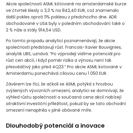
Akcie společnosti ASML kótované na amsterdamské burze
ve čtvrtek klesly o 3,3 % na 842,40 EUR, což znamenalo
další pokles oproti 11% poklesu z předchozího dne. ADR
obchodované v USA byly v poledním obchodování také o
2 % níže a stály 914,54 USD.
Po tomto propadu analytici poznamenávají, že akcie
společnosti představují růst. Francois-Xavier Bouvignies,
analytik UBS, uznává: “Po výprodeji vidíme potenciál pro
růst cen akcií, i když poměr rizika a výnosu není tak
přesvědčivý jako před 4Q23.” Pro akcie ASML kotované v
Amsterdamu ponechává cílovou cenu 1 050 EUR.
Závěrem lze říci, že ačkoli se ASML potýká s hrozbou
zvýšených vývozních omezení, analytici se domnívají, že
výhled růstu společnosti a současná cena akcií nabízejí
atraktivní investiční příležitost, pokud by se tato obchodní
omezení nenaplnila v plné obávané míře.
Dlouhodobý potenciál a inovace