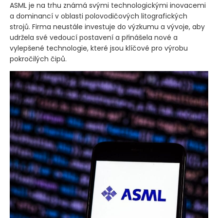
ASML je na trhu známá svými technologickými inovacemi
a dominancí v oblasti polovodičových litografických
strojů. Firma neustále investuje do výzkumu a vývoje, aby
udržela své vedoucí postavení a přinášela nové a
vylepšené technologie, které jsou klíčové pro výrobu
pokročilých čipů.