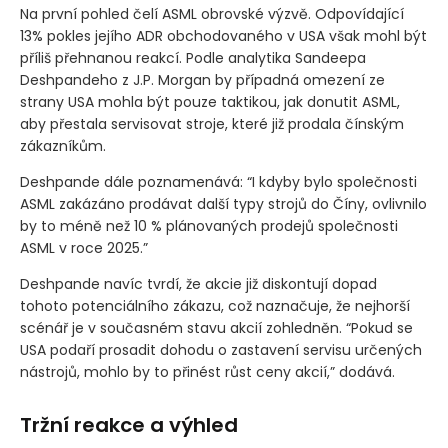
Na první pohled čelí ASML obrovské výzvě. Odpovídající
13% pokles jejího ADR obchodovaného v USA však mohl být
příliš přehnanou reakcí. Podle analytika Sandeepa
Deshpandeho z J.P. Morgan by případná omezení ze
strany USA mohla být pouze taktikou, jak donutit ASML,
aby přestala servisovat stroje, které již prodala čínským
zákazníkům.
Deshpande dále poznamenává: “I kdyby bylo společnosti
ASML zakázáno prodávat další typy strojů do Číny, ovlivnilo
by to méně než 10 % plánovaných prodejů společnosti
ASML v roce 2025.”
Deshpande navíc tvrdí, že akcie již diskontují dopad
tohoto potenciálního zákazu, což naznačuje, že nejhorší
scénář je v současném stavu akcií zohledněn. “Pokud se
USA podaří prosadit dohodu o zastavení servisu určených
nástrojů, mohlo by to přinést růst ceny akcií,” dodává.
Tržní reakce a výhled