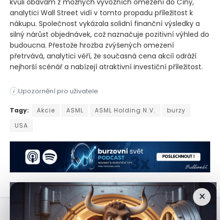
kvůli obavám z možných vývozních omezení do Číny,
analytici Wall Street vidí v tomto propadu příležitost k
nákupu. Společnost vykázala solidní finanční výsledky a
silný nárůst objednávek, což naznačuje pozitivní výhled do
budoucna. Přestože hrozba zvýšených omezení
přetrvává, analytici věří, že současná cena akcií odráží
nejhorší scénář a nabízejí atraktivní investiční příležitost.
Upozornění pro uživatele
i
ASML Holding NV, přední dodavatel klíčových zařízení v polov
Tagy:
Akcie
ASML
ASML Holding N.V.
burzy
USA
×