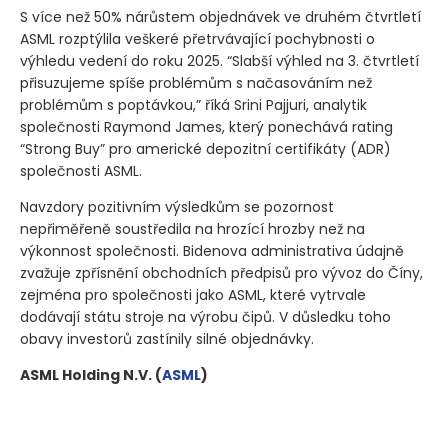
S více než 50% nárůstem objednávek ve druhém čtvrtletí
ASML rozptýlila veškeré přetrvávající pochybnosti o
výhledu vedení do roku 2025. “Slabší výhled na 3. čtvrtletí
přisuzujeme spíše problémům s načasováním než
problémům s poptávkou,” říká Srini Pajjuri, analytik
společnosti Raymond James, který ponechává rating
“Strong Buy” pro americké depozitní certifikáty
(ADR)
společnosti ASML.
Navzdory pozitivním výsledkům se pozornost
nepřiměřeně soustředila na hrozící hrozby než na
výkonnost společnosti. Bidenova administrativa údajně
zvažuje zpřísnění obchodních předpisů pro vývoz do Číny,
zejména pro společnosti jako ASML, které vytrvale
dodávají státu stroje na výrobu čipů. V důsledku toho
obavy investorů zastínily silné objednávky.
ASML Holding N.V.
(
ASML
)