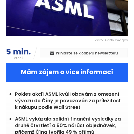
Zdroj: Getty Images
5 min.
Přihlaste se k odběru newsletteru
čtení
Mám zájem o více informací
Pokles akcií ASML kvůli obavám z omezení
vývozu do Číny je považován za příležitost
k nákupu podle Wall Street
ASML vykázala solidní finanční výsledky za
druhé čtvrtletí a 50% nárůst objednávek,
přičemž Čína tvořila 49 % příjmů