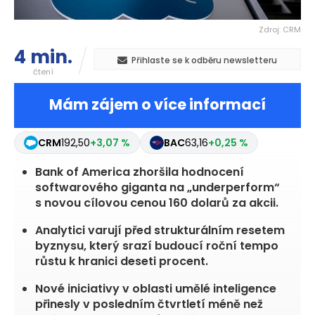
Zdroj: CRM
4 min.
Přihlaste se k odběru newsletteru
čtení
Mám zájem o více informací
CRM
192,50
+3,07 %
BAC
63,16
+0,25 %
Bank of America zhoršila hodnocení
softwarového giganta na „underperform“
s novou cílovou cenou 160 dolarů za akcii.
Analytici varují před strukturálním resetem
byznysu, který srazí budoucí roční tempo
růstu k hranici deseti procent.
Nové iniciativy v oblasti umělé inteligence
přinesly v posledním čtvrtletí méně než