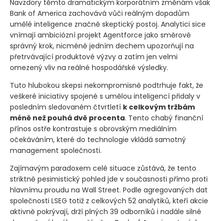
Navzdory těmto dramatickým korporátním změnám však
Bank of America zachovává vůči reálným dopadům
umělé inteligence značně skeptický postoj. Analytici sice
vnímají ambiciózní projekt Agentforce jako směrově
správný krok, nicméně jedním dechem upozorňují na
přetrvávající produktové výzvy a zatím jen velmi
omezený vliv na reálné hospodářské výsledky.
Tuto hlubokou skepsi nekompromisně podtrhuje fakt, že
veškeré iniciativy spojené s umělou inteligencí přidaly v
posledním sledovaném čtvrtletí
k celkovým tržbám
méně než pouhá dvě procenta
. Tento chabý finanční
přínos ostře kontrastuje s obrovským mediálním
očekáváním, které do technologie vkládá samotný
management společnosti.
Zajímavým paradoxem celé situace zůstává, že tento
striktně pesimistický pohled jde v současnosti přímo proti
hlavnímu proudu na Wall Street. Podle agregovaných dat
společnosti LSEG totiž z celkových 52 analytiků, kteří akcie
aktivně pokrývají, drží plných 39 odborníků i nadále silné