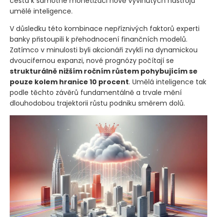
cesta k samotné monetizaci nově vyvinutých nástrojů
umělé inteligence.
V důsledku této kombinace nepříznivých faktorů experti
banky přistoupili k přehodnocení finančních modelů.
Zatímco v minulosti byli akcionáři zvyklí na dynamickou
dvoucifernou expanzi, nové prognózy počítají se
strukturálně nižším ročním růstem pohybujícím se
pouze kolem hranice 10 procent
. Umělá inteligence tak
podle těchto závěrů fundamentálně a trvale mění
dlouhodobou trajektorii růstu podniku směrem dolů.