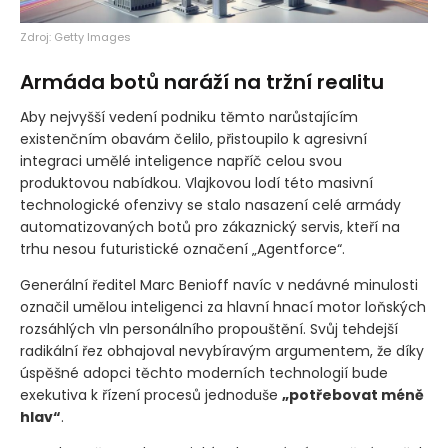
Zdroj: Getty Images
Armáda botů naráží na tržní realitu
Aby nejvyšší vedení podniku těmto narůstajícím
existenčním obavám čelilo, přistoupilo k agresivní
integraci umělé inteligence napříč celou svou
produktovou nabídkou. Vlajkovou lodí této masivní
technologické ofenzivy se stalo nasazení celé armády
automatizovaných botů pro zákaznický servis, kteří na
trhu nesou futuristické označení „Agentforce“.
Generální ředitel Marc Benioff navíc v nedávné minulosti
označil umělou inteligenci za hlavní hnací motor loňských
rozsáhlých vln personálního propouštění. Svůj tehdejší
radikální řez obhajoval nevybíravým argumentem, že díky
úspěšné adopci těchto moderních technologií bude
exekutiva k řízení procesů jednoduše
„potřebovat méně
hlav“
.