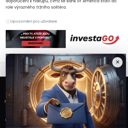
doporučení k nákupu, čímž se Bank of America staví do
role výrazného tržního solitéra.
Bank of America zhoršila hodnocení softwarového giganta na 
Upozornění pro uživatele
i
Bank of America zhoršila hodnocení softwarového giganta na 
×
Veškeré informace a materiály zveřejněné na internetových stránkách
Burzovního Světa vycházejí z veřejně dostupných a důvěryhodných zdrojů. Při
jejich zpracování je postupováno s odbornou péčí a cílem poskytovat čtenářům
objektivní, aktuální a srozumitelné informace. Obsah internetových stránek
slouží výhradně k informačním a vzdělávacím účelům. Nepředstavuje
individuální investiční doporučení, investiční poradenství ani nabídku či výzvu
ke koupi nebo prodeji konkrétních finančních nástrojů. Veškeré názory, odhady,