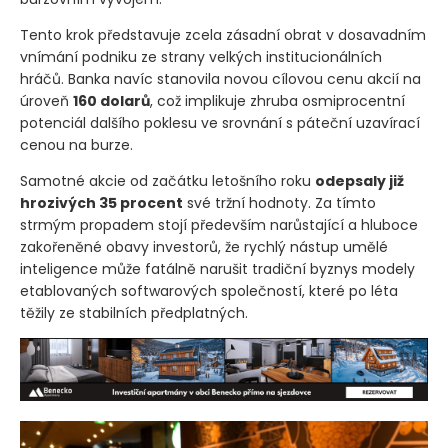
Tento krok představuje zcela zásadní obrat v dosavadním
vnímání podniku ze strany velkých institucionálních
hráčů. Banka navíc stanovila novou cílovou cenu akcií na
úroveň
160 dolarů
, což implikuje zhruba osmiprocentní
potenciál dalšího poklesu ve srovnání s páteční uzavírací
cenou na burze.
Samotné akcie od začátku letošního roku
odepsaly již
hrozivých 35 procent
své tržní hodnoty. Za tímto
strmým propadem stojí především narůstající a hluboce
zakořeněné obavy investorů, že rychlý nástup umělé
inteligence může fatálně narušit tradiční byznys modely
etablovaných softwarových společností, které po léta
těžily ze stabilních předplatných.