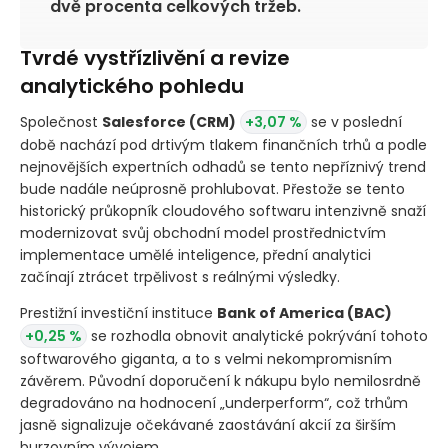
dvě procenta celkových tržeb.
Tvrdé vystřízlivění a revize
analytického pohledu
Společnost
Salesforce
(CRM)
+3,07 %
se v poslední
době nachází pod drtivým tlakem finančních trhů a podle
nejnovějších expertních odhadů se tento nepříznivý trend
bude nadále neúprosně prohlubovat. Přestože se tento
historický průkopník cloudového softwaru intenzivně snaží
modernizovat svůj obchodní model prostřednictvím
implementace umělé inteligence, přední analytici
začínají ztrácet trpělivost s reálnými výsledky.
Prestižní investiční instituce
Bank of America
(BAC)
+0,25 %
se rozhodla obnovit analytické pokrývání tohoto
softwarového giganta, a to s velmi nekompromisním
závěrem. Původní doporučení k nákupu bylo nemilosrdně
degradováno na hodnocení „underperform“, což trhům
jasně signalizuje očekávané zaostávání akcií za širším
burzovním vývojem.