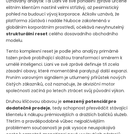
Uznávaný analytik Tal Liani ve své pondělní zprávě určené
elitním klientům nastínil velmi střízlivý, až pesimistický
pohled na budoucí vývoj korporace. Ačkoliv uznává, že
platforma zůstává i nadále hluboce zakořeněná v
globálním korporátním prostředí, očekává nevyhnutelný
strukturální reset
celého dosavadního obchodního
modelu.
Tento komplexní reset je podle jeho analýzy primárně
tažen právě probíhající složitou transformací směrem k
umělé inteligenci. Liani ve své zprávě definuje tři zcela
zásadní obavy, které momentálně paralyzují další expanzi.
Prvním varovným signálem je utlumený přírůstek nových
čistých zákazníků, což naznačuje, že akviziční motor
společnosti začíná po letech ztrácet svůj původní výkon.
Druhou klíčovou obavou je
omezený potenciál pro
dodatečné prodeje
, tedy schopnost přesvědčit stávající
klientelu k nákupu prémiovějších a dražších balíčků služeb.
Třetím a pravděpodobně vůbec nejpalčivějším
problémem současnosti je pak vysoce neuspokojivá