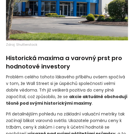
Zdroj: Shutterstock
Historická maxima a varovný prst pro
hodnotové investory
Problém celého tohoto lákavého příběhu ovšem spočívá
v tom, že Wall Street si je úspěchů společnosti velmi
dobře vědoma. Trh již veškerá pozitiva do ceny plně
započítal, což způsobilo, že se
akcie aktuálně obchodují
těsně pod svými historickými maximy
.
Při detailnějším pohledu na základní valuační metriky tak
začínají blikat varovná světla. Ukazatele poměru ceny k
tržbám, ceny k ziskům i ceny k účetní hodnotě se
nacházejí
výrazně nad svými pětiletými průměry
, a to