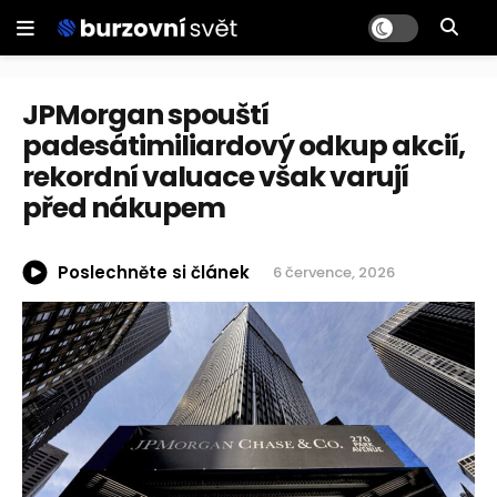
JPMorgan spouští
padesátimiliardový odkup akcií,
rekordní valuace však varují
před nákupem
Poslechněte si článek
6 července, 2026