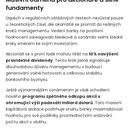
fundamenty
Úspěch v regulačních zátěžových testech nezůstal pouze
u teoretických čísel, ale okamžitě se promítl do reálných
kroků managementu. Vedení banky na pozitivní
hodnocení zareagovalo bleskově a oznámilo velmi štědré
kroky směrem ke svým investorům.
Akcionáři se v první řadě mohou těšit na
10% navýšení
pravidelné dividendy
. Tento krok jasně signalizuje
dlouhodobou důvěru managementu v budoucí
generování volné hotovosti a celkovou stabilitu
bankovního byznysu.
Ještě významnějším oznámením je však schválení
nového
programu zpětného odkupu akcií v
ohromující výši padesáti miliard dolarů
. Tato masivní
kapitálová alokace podtrhuje snahu banky maximalizovat
hodnotu pro své podílníky prostřednictvím snižování
počtu akcií v oběhu.