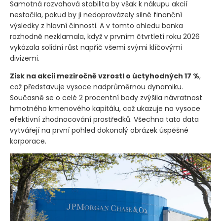
Samotná rozvahová stabilita by však k nákupu akcií
nestačila, pokud by ji nedoprovázely silné finanční
výsledky z hlavní činnosti. A v tomto ohledu banka
rozhodně nezklamala, když v prvním čtvrtletí roku 2026
vykázala solidní růst napříč všemi svými klíčovými
divizemi.
Zisk na akcii meziročně vzrostl o úctyhodných 17 %
,
což představuje vysoce nadprůměrnou dynamiku.
Současně se o celé 2 procentní body zvýšila návratnost
hmotného kmenového kapitálu, což ukazuje na vysoce
efektivní zhodnocování prostředků. Všechna tato data
vytvářejí na první pohled dokonalý obrázek úspěšné
korporace.