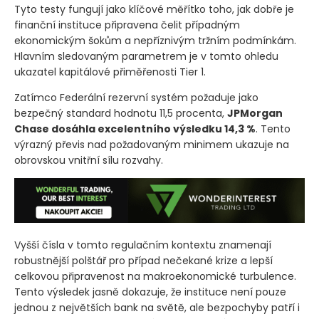
Tyto testy fungují jako klíčové měřítko toho, jak dobře je
finanční instituce připravena čelit případným
ekonomickým šokům a nepříznivým tržním podmínkám.
Hlavním sledovaným parametrem je v tomto ohledu
ukazatel kapitálové přiměřenosti Tier 1.
Zatímco Federální rezervní systém požaduje jako
bezpečný standard hodnotu 11,5 procenta,
JPMorgan
Chase dosáhla excelentního výsledku 14,3 %
. Tento
výrazný převis nad požadovaným minimem ukazuje na
obrovskou vnitřní sílu rozvahy.
Vyšší čísla v tomto regulačním kontextu znamenají
robustnější polštář pro případ nečekané krize a lepší
celkovou připravenost na makroekonomické turbulence.
Tento výsledek jasně dokazuje, že instituce není pouze
jednou z největších bank na světě, ale bezpochyby patří i