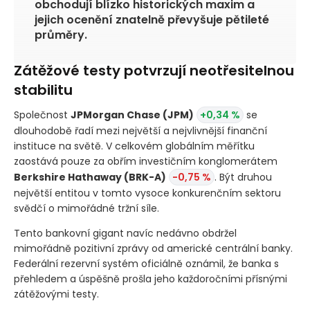
obchodují blízko historických maxim a
jejich ocenění znatelně převyšuje pětileté
průměry.
Zátěžové testy potvrzují neotřesitelnou
stabilitu
Společnost
JPMorgan Chase
(JPM)
+0,34 %
se
dlouhodobě řadí mezi největší a nejvlivnější finanční
instituce na světě. V celkovém globálním měřítku
zaostává pouze za obřím investičním konglomerátem
Berkshire Hathaway
(BRK-A)
-0,75 %
. Být druhou
největší entitou v tomto vysoce konkurenčním sektoru
svědčí o mimořádné tržní síle.
Tento bankovní gigant navíc nedávno obdržel
mimořádně pozitivní zprávy od americké centrální banky.
Federální rezervní systém oficiálně oznámil, že banka s
přehledem a úspěšně prošla jeho každoročními přísnými
zátěžovými testy.