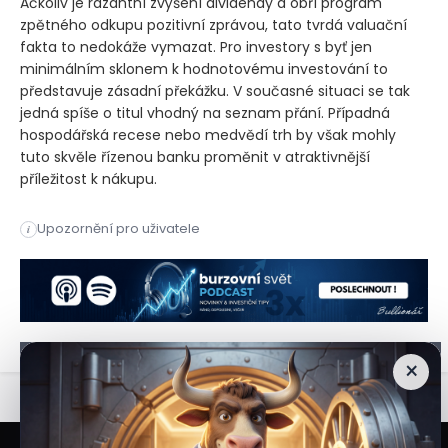
Ačkoliv je razantní zvýšení dividendy a obří program
zpětného odkupu pozitivní zprávou, tato tvrdá valuační
fakta to nedokáže vymazat. Pro investory s byť jen
minimálním sklonem k hodnotovému investování to
představuje zásadní překážku. V současné situaci se tak
jedná spíše o titul vhodný na seznam přání. Případná
hospodářská recese nebo medvědí trh by však mohly
tuto skvěle řízenou banku proměnit v atraktivnější
příležitost k nákupu.
Úspěšný zátěžový test Fedu odemkl cestu k 10%navýšení divid
Upozornění pro uživatele
i
Úspěšný zátěžový test Fedu odemkl cestu k 10%navýšení divid
×