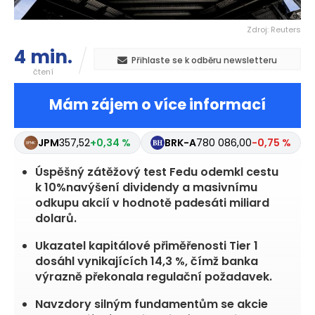
Zdroj: Reuters
4 min.
Přihlaste se k odběru newsletteru
čtení
Mám zájem o více informací
JPM
357,52
+0,34 %
BRK-A
780 086,00
-0,75 %
Úspěšný zátěžový test Fedu odemkl cestu
k 10%navýšení dividendy a masivnímu
odkupu akcií v hodnotě padesáti miliard
dolarů.
Ukazatel kapitálové přiměřenosti Tier 1
dosáhl vynikajících 14,3 %, čímž banka
výrazně překonala regulační požadavek.
Navzdory silným fundamentům se akcie