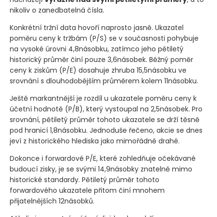
nikoliv o zanedbatelná čísla.
Konkrétní tržní data hovoří naprosto jasně. Ukazatel
poměru ceny k tržbám
(P/S)
se v současnosti pohybuje
na vysoké úrovni 4,8násobku, zatímco jeho pětiletý
historický průměr činí pouze 3,6násobek. Běžný poměr
ceny k ziskům
(P/E)
dosahuje zhruba 15,5násobku ve
srovnání s dlouhodobějším průměrem kolem 11násobku.
Ještě markantnější je rozdíl u ukazatele poměru ceny k
účetní hodnotě
(P/B)
, který vystoupal na 2,5násobek. Pro
srovnání, pětiletý průměr tohoto ukazatele se drží těsně
pod hranicí 1,8násobku. Jednoduše řečeno, akcie se dnes
jeví z historického hlediska jako mimořádně drahé.
Dokonce i forwardové P/E, které zohledňuje očekávané
budoucí zisky, je se svými 14,9násobky znatelně mimo
historické standardy. Pětiletý průměr tohoto
forwardového ukazatele přitom činí mnohem
přijatelnějších 12násobků.