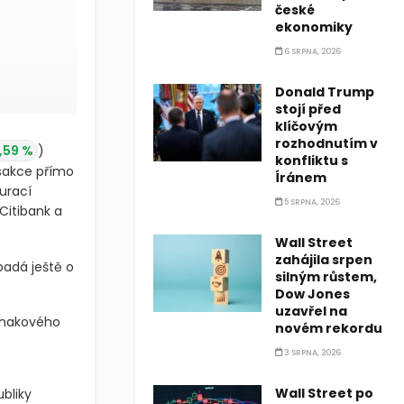
české
ekonomiky
6 SRPNA, 2026
Donald Trump
stojí před
klíčovým
rozhodnutím v
,59 %
)
konfliktu s
sakce přímo
Íránem
urací
5 SRPNA, 2026
Citibank a
Wall Street
zahájila srpen
padá ještě o
silným růstem,
Dow Jones
uzavřel na
znakového
novém rekordu
3 SRPNA, 2026
Wall Street po
bliky