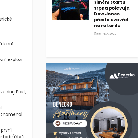
silném startu
srpna polevuje,
Dow Jones
erické
přesto uzavřel
na rekordu
5 SRPNA, 2026
řdenní
ní explozi
vening Post,
li
ý znamenal
 první
storii
(čtyři