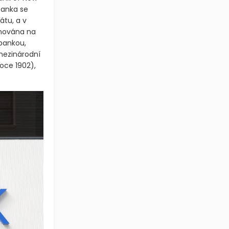
Banka se
átu, a v
enována na
 bankou,
 mezinárodní
roce 1902)
,