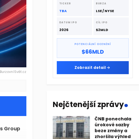
dodavatelskému řetězci.
TICKER
BURZA
TBA
LSE / NYSE
DATUM IPO
CÍL IPO
2026
$2MLD
POTENCIÁLNÍ OCENĚNÍ
$66MLD
Zobrazit detail
 BurzovníSvět.cz
.
Nejčtenější zprávy
ČNB ponechala
úrokové sazby
rs Group
beze změny a
zhoršila výhled