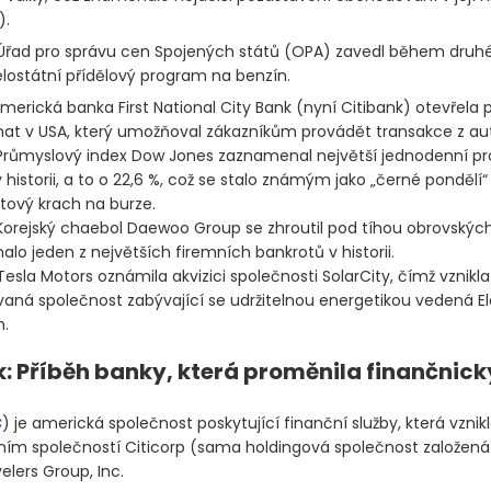
)
.
řad pro správu cen Spojených států
(OPA)
zavedl během druhé
elostátní přídělový program na benzín.
merická banka First National City Bank
(nyní Citibank)
otevřela p
t v USA, který umožňoval zákazníkům provádět transakce z au
růmyslový index Dow Jones zaznamenal největší jednodenní pr
 historii, a to o 22,6 %, což se stalo známým jako „černé pondělí“
tový krach na burze.
orejský chaebol Daewoo Group se zhroutil pod tíhou obrovských
lo jeden z největších firemních bankrotů v historii.
esla Motors oznámila akvizici společnosti SolarCity, čímž vznikla
vaná společnost zabývající se udržitelnou energetikou vedená 
.
: Příběh banky, která proměnila finančnick
C
)
je americká společnost poskytující finanční služby, která vznik
ním společností Citicorp
(sama holdingová společnost založená
elers Group, Inc.