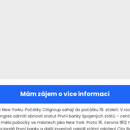
Mám zájem o více informací
e v New Yorku. Počátky Citigroup sahají do počátku 19. století. V roc
ngres odmítl obnovit statut První banky Spojených států – cent
 měla pobočky ve městech jako New York. Proto 16. června 1812 n
cionáři První banky a další investoři zajistili státní založení City