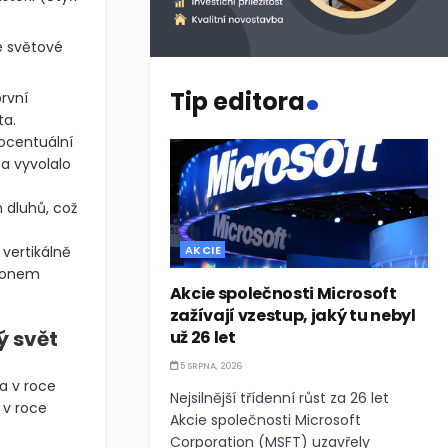
 světové
.
Tip editora
rvní
ta.
ocentuální
 a vyvolalo
 dluhů, což
 vertikálně
AKCIE
Elonem
Akcie společnosti Microsoft
zažívají vzestup, jaký tu nebyl
ý svět
už 26 let
5 SRPNA, 2026
la v roce
Nejsilnější třídenní růst za 26 let
 v roce
Akcie společnosti Microsoft
Corporation (MSFT) uzavřely