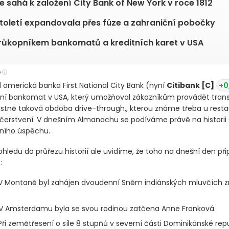
ie sahá k založení City Bank of New York v roce 1812
století expandovala přes fúze a zahraniční pobočky
růkopníkem bankomatů a kreditních karet v USA
e
1 americká banka First National City Bank
(nyní
Citibank [C]
+0
vní bankomat v USA, který umožňoval zákazníkům provádět tran
lastně taková obdoba drive-through,, kterou známe třeba u resta
čerstvení. V dnešním Almanachu se podíváme právě na historii 
lního úspěchu.
pohledu do průřezu historií ale uvidíme, že toho na dnešní den při
:
 Montaně byl zahájen dvoudenní Sněm indiánských mluvčích 
V Amsterdamu byla se svou rodinou zatčena Anne Franková.
ři zemětřesení o síle 8 stupňů v severní části Dominikánské repu