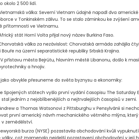
 okolo 2 500 lidí.
ietnamská válka: Severní Vietnam údajně napadl dva americké
borce v Tonkinském zálivu. To se stalo záminkou ke zvýšení am
é přítomnosti ve Vietnamu.
frický stát Horní Volta přijal nový název Burkina Faso.
horvatská válka za nezávislost: Chorvatská armáda zahájila čty
 Bouře na území separatistické republiky Srbská Krajina.
V přístavu města Bejrútu, hlavním městě Libanonu, došlo k masiv
pyrotechniky a hnojiv.
ž jako obvykle přesuneme do světa byznysu a ekonomiky:
e Spojených státech vyšlo první vydání časopisu The Saturday E
 stal jedním z nejoblíbenějších a nejtrvalejších časopisů v zemi.
ndrew a Thomas Watsonovi z Pittsburghu v Pensylvánii si necha
vat první americký návrh mechanického větrného mlýna, kter
i v zemědělství.
ewyorská burza
(NYSE)
pozastavila obchodování kvůli vypuknutí
 války, což znamenalo nejdelší pozastavení obchodování v její hi