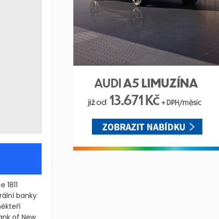
e 1811
rální banky
ěkteří
 Bank of New