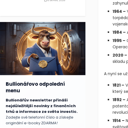
6 SRPNA, 2026
zahynulo
1964 –
V
torpédo
vojensk
1984 –
A
1995 –
C
Operaci
2020 –
skladu 
A nyní se u
Bullionářovo odpolední
1821 –
V
menu
který se
1892 –
A
Bullionářův newsletter přináší
patento
nejdůležitější novinky z finančních
trhů a informace ze světa investic.
revoluc
Zadejte své telefonní číslo a získejte
1914 –
N
originální e-booky ZDARMA!
světové