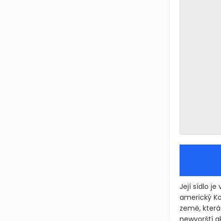
Její sídlo j
americký Ko
země, která
newyorští ak