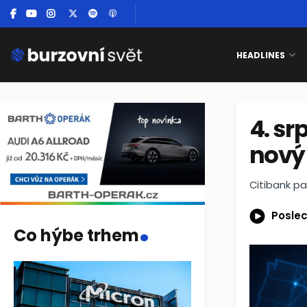
HEADLINES
4. sr
nový
Citibank p
.
Poslec
Co hýbe trhem