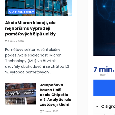
CO HÝBE TRHEM
Akcie Micron klesají, ale
nejhoršímu výprodeji
paměťových čipů unikly
7 SRPNA, 2026
Paměťový sektor zasáhl plošný
pokles Akcie společnosti Micron
Technology (MU) ve čtvrtek
uzavřely obchodování se ztrátou 1,3
7 min.
%. Výrobce paměťových...
čtení
Jalapeňová
kauza tlačí
akcie Chipotle
níž. Analytici ale
zůstávají klidní
Citig
7 SRPNA, 2026