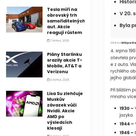
Histor
Tesla míří na
V 20. 
obrovský trh
samořiditelných
Byla p
aut. Akcie
reagují růstem
7 SRPNA, 2026
ZDROJ
Wikipedi
4. srpna 196
Plány Starlinku
otevřela pr
srazily akcie T-
e z auta. V
Mobile, AT&T a
rychlého ob
Verizonu
jejího globá
6 SRPNA, 2026
Při bližším 
Lisa Su zlehčuje
mnoho více
Muskův
závazek vůči
1930 –
V
Nvidii. Akcie
jazyka.
AMD po
výsledcích
1944 –
klesají
1946 –
P