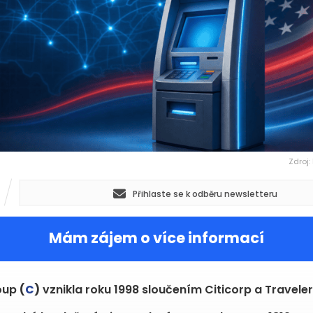
Zdroj:
Přihlaste se k odběru newsletteru
Mám zájem o více informací
roup
(
C
)
vznikla roku 1998 sloučením Citicorp a Travele