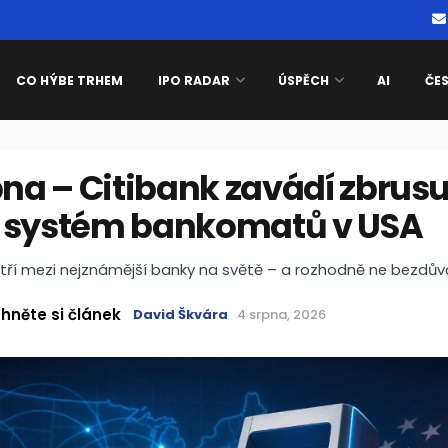
CO HÝBE TRHEM
IPO RADAR
ÚSPĚCH
AI
ČE
pna – Citibank zavádí zbrus
 systém bankomatů v USA
atří mezi nejznámější banky na světě – a rozhodně ne bezdův
hněte si článek
David Škvára
4 srpna, 2026