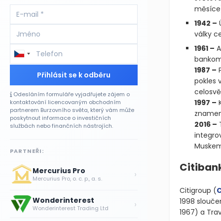
měsíce
1942 –
Ú
války c
1961 –
A
bankoma
1987 –
P
Přihlásit se k odběru
pokles v
celosvě
Odesláním formuláře vyjadřujete zájem o
1997 –
K
kontaktování licencovaným obchodním
partnerem Burzovního světa, který vám může
znamena
poskytnout informace o investičních
2016 –
T
službách nebo finančních nástrojích.
integro
Muskem
PARTNEŘI:
Citibank
Mercurius Pro
›
Mercurius Pro, o. c. p., a. s.
Citigroup
(
Wonderinterest
1998 slouče
›
Wonderinterest Trading Ltd
1967)
a Trav