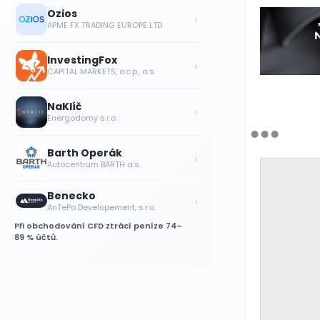
Ozios
›
APME FX TRADING EUROPE LTD
InvestingFox
›
CAPITAL MARKETS, o.c.p., a.s.
NaKlíč
›
Energodomy s.r.o.
Barth Operák
›
Autocentrum BARTH a.s.
Benecko
›
AnTePo Developement, s.r.o.
Při obchodování CFD ztrácí peníze 74–
89 % účtů.