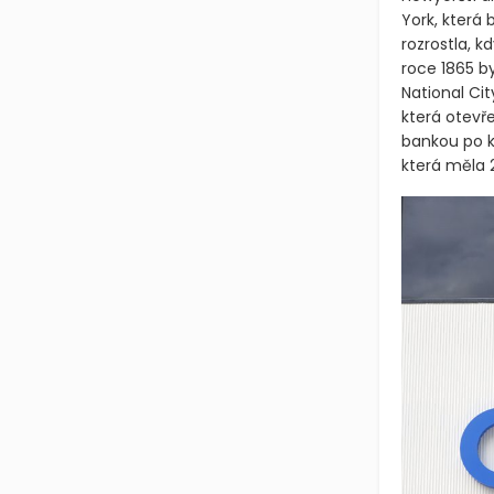
York, která
rozrostla, 
roce 1865 b
National Cit
která otevře
bankou po k
která měla 2