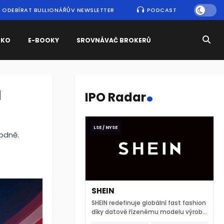
ODEBÍRAT BULLIONÁŘŮV NEWSLETTER
PODCAST
SKO
E-BOOKY
SROVNÁVAČ BROKERŮ
.
u
IPO Radar
LSE / NYSE
odně.
SHEIN
SHEIN redefinuje globální fast fashion
díky datově řízenému modelu výroby
a extrémně rychlému