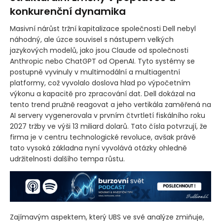
konkurenční dynamika
Masivní nárůst tržní kapitalizace společnosti Dell nebyl
náhodný, ale úzce souvisel s nástupem velkých
jazykových modelů, jako jsou Claude od společnosti
Anthropic nebo ChatGPT od OpenAI. Tyto systémy se
postupně vyvinuly v multimodální a multiagentní
platformy, což vyvolalo doslova hlad po výpočetním
výkonu a kapacitě pro zpracování dat. Dell dokázal na
tento trend pružně reagovat a jeho vertikála zaměřená na
AI servery vygenerovala v prvním čtvrtletí fiskálního roku
2027 tržby ve výši 13 miliard dolarů. Tato čísla potvrzují, že
firma je v centru technologické revoluce, avšak právě
tato vysoká základna nyní vyvolává otázky ohledně
udržitelnosti dalšího tempa růstu.
Zajímavým aspektem, který UBS ve své analýze zmiňuje,