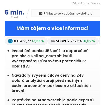
Zdroj: BurzovniSvet.cz
5 min.
Přihlaste se k odběru newsletteru
čtení
Mám zájem o více informací
DELL
453,77
+3,68 %
^GSPC
7 757,64
+0,62 %
Investiční banka UBS snížila doporučení
pro akcie Dell na „neutral“ kvůli
vyčerpanému růstovému potenciálu v
oblasti AI.
Navzdory zvýšení cílové ceny na 243
dolarů analytici varují před možným
sedmiprocentním poklesem z aktuálních
úrovní.
Poptávka po AI serverech je podle expertů