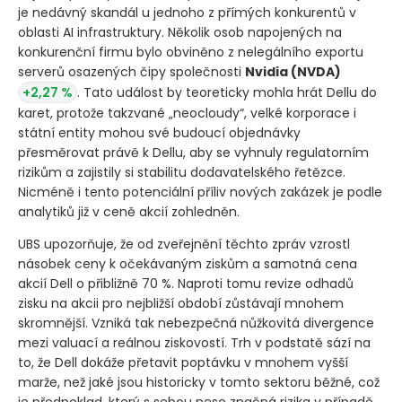
je nedávný skandál u jednoho z přímých konkurentů v
oblasti AI infrastruktury. Několik osob napojených na
konkurenční firmu bylo obviněno z nelegálního exportu
serverů osazených čipy společnosti
Nvidia
(NVDA)
+2,27 %
. Tato událost by teoreticky mohla hrát Dellu do
karet, protože takzvané „neocloudy“, velké korporace i
státní entity mohou své budoucí objednávky
přesměrovat právě k Dellu, aby se vyhnuly regulatorním
rizikům a zajistily si stabilitu dodavatelského řetězce.
Nicméně i tento potenciální příliv nových zakázek je podle
analytiků již v ceně akcií zohledněn.
UBS upozorňuje, že od zveřejnění těchto zpráv vzrostl
násobek ceny k očekávaným ziskům a samotná cena
akcií Dell o přibližně 70 %. Naproti tomu revize odhadů
zisku na akcii pro nejbližší období zůstávají mnohem
skromnější. Vzniká tak nebezpečná nůžkovitá divergence
mezi valuací a reálnou ziskovostí. Trh v podstatě sází na
to, že Dell dokáže přetavit poptávku v mnohem vyšší
marže, než jaké jsou historicky v tomto sektoru běžné, což