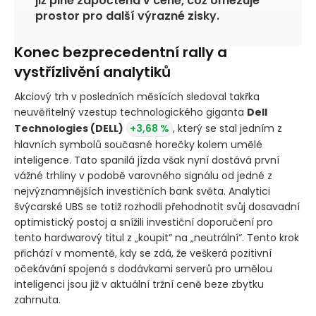
již plně započtena v ceně, což omezuje
prostor pro další výrazné zisky.
Konec bezprecedentní rally a
vystřízlivění analytiků
Akciový trh v posledních měsících sledoval takřka
neuvěřitelný vzestup technologického giganta
Dell
Technologies
(DELL)
+3,68 %
, který se stal jedním z
hlavních symbolů současné horečky kolem umělé
inteligence. Tato spanilá jízda však nyní dostává první
vážné trhliny v podobě varovného signálu od jedné z
nejvýznamnějších investičních bank světa. Analytici
švýcarské UBS se totiž rozhodli přehodnotit svůj dosavadní
optimistický postoj a snížili investiční doporučení pro
tento hardwarový titul z „koupit“ na „neutrální“. Tento krok
přichází v momentě, kdy se zdá, že veškerá pozitivní
očekávání spojená s dodávkami serverů pro umělou
inteligenci jsou již v aktuální tržní ceně beze zbytku
zahrnuta.