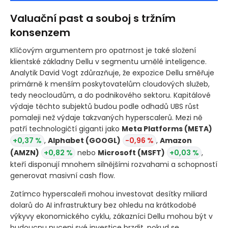
Valuační past a souboj s tržním
konsenzem
Klíčovým argumentem pro opatrnost je také složení
klientské základny Dellu v segmentu umělé inteligence.
Analytik David Vogt zdůrazňuje, že expozice Dellu směřuje
primárně k menším poskytovatelům cloudových služeb,
tedy neocloudům, a do podnikového sektoru. Kapitálové
výdaje těchto subjektů budou podle odhadů UBS růst
pomaleji než výdaje takzvaných hyperscalerů. Mezi ně
patří technologičtí giganti jako
Meta Platforms
(META)
+0,37 %
,
Alphabet
(GOOGL)
-0,96 %
,
Amazon
(AMZN)
+0,82 %
nebo
Microsoft
(MSFT)
+0,03 %
,
kteří disponují mnohem silnějšími rozvahami a schopností
generovat masivní cash flow.
Zatímco hyperscaleři mohou investovat desítky miliard
dolarů do AI infrastruktury bez ohledu na krátkodobé
výkyvy ekonomického cyklu, zákazníci Dellu mohou být v
budoucnu nuceni své investice brzdit, pokud se