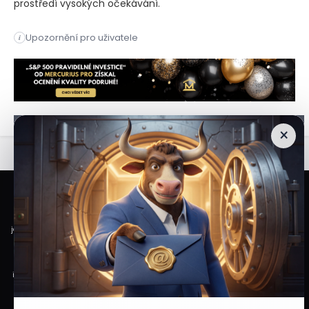
prostředí vysokých očekávání.
Investiční banka UBS snížila doporučení pro akcie Dell na „n
Upozornění pro uživatele
i
Investiční banka UBS snížila doporučení pro akcie Dell na „n
×
Veškeré informace a materiály zveřejněné na internetových stránkách
Burzovního Světa vycházejí z veřejně dostupných a důvěryhodných zdrojů. Při
jejich zpracování je postupováno s odbornou péčí a cílem poskytovat čtenářům
objektivní, aktuální a srozumitelné informace. Obsah internetových stránek
slouží výhradně k informačním a vzdělávacím účelům. Nepředstavuje
individuální investiční doporučení, investiční poradenství ani nabídku či výzvu
ke koupi nebo prodeji konkrétních finančních nástrojů. Veškeré názory, odhady,
prognózy nebo očekávání uvedené v článcích vyjadřují informace dostupné