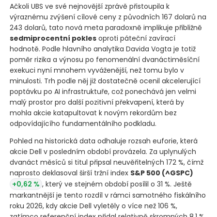
Ačkoli UBS ve své nejnovější zprávě přistoupila k
výraznému zvýšení cílové ceny z původních 167 dolarů na
243 dolarů, tato nová meta paradoxně implikuje přibližně
sedmiprocentní pokles
oproti páteční zavírací
hodnotě. Podle hlavního analytika Davida Vogta je totiž
poměr rizika a výnosu po fenomenální dvanáctiměsíční
exekuci nyní mnohem vyváženější, než tomu bylo v
minulosti. Trh podle něj již dostatečně ocenil akcelerující
poptávku po AI infrastruktuře, což ponechává jen velmi
malý prostor pro další pozitivní překvapení, která by
mohla akcie katapultovat k novým rekordům bez
odpovídajícího fundamentálního podkladu.
Pohled na historická data odhaluje rozsah euforie, která
akcie Dell v posledním období provázela. Za uplynulých
dvanáct měsíců si titul připsal neuvěřitelných 172 %, čímž
naprosto deklasoval širší tržní index
S&P 500
(^GSPC)
+0,62 %
, který ve stejném období posílil o 31 %. Ještě
markantnější je tento rozdíl v rámci samotného fiskálního
roku 2026, kdy akcie Dell vyletěly o více než 106 %,
zatímco referenční index přidal relativně skromných 8,1 %.