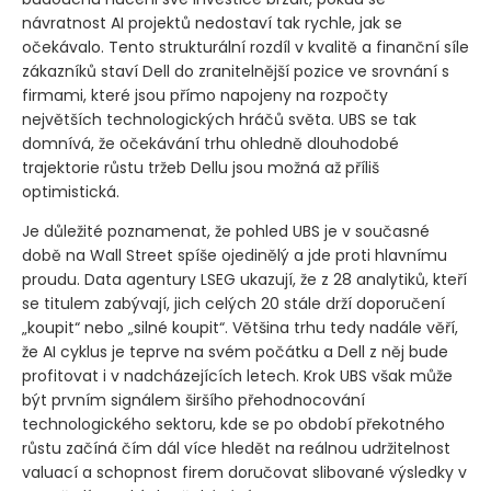
návratnost AI projektů nedostaví tak rychle, jak se
očekávalo. Tento strukturální rozdíl v kvalitě a finanční síle
zákazníků staví Dell do zranitelnější pozice ve srovnání s
firmami, které jsou přímo napojeny na rozpočty
největších technologických hráčů světa. UBS se tak
domnívá, že očekávání trhu ohledně dlouhodobé
trajektorie růstu tržeb Dellu jsou možná až příliš
optimistická.
Je důležité poznamenat, že pohled UBS je v současné
době na Wall Street spíše ojedinělý a jde proti hlavnímu
proudu. Data agentury LSEG ukazují, že z 28 analytiků, kteří
se titulem zabývají, jich celých 20 stále drží doporučení
„koupit“ nebo „silné koupit“. Většina trhu tedy nadále věří,
že AI cyklus je teprve na svém počátku a Dell z něj bude
profitovat i v nadcházejících letech. Krok UBS však může
být prvním signálem širšího přehodnocování
technologického sektoru, kde se po období překotného
růstu začíná čím dál více hledět na reálnou udržitelnost
valuací a schopnost firem doručovat slibované výsledky v