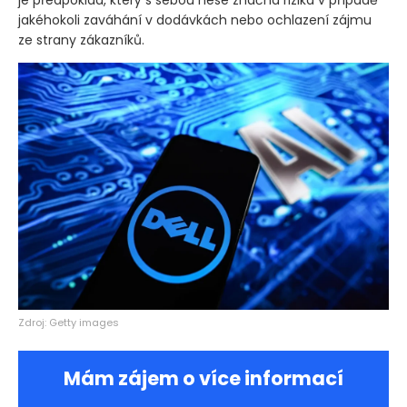
je předpoklad, který s sebou nese značná rizika v případě
jakéhokoli zaváhání v dodávkách nebo ochlazení zájmu
ze strany zákazníků.
Zdroj: Getty images
Mám zájem o více informací