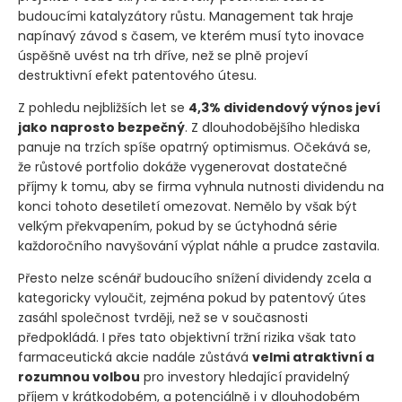
budoucími katalyzátory růstu. Management tak hraje
napínavý závod s časem, ve kterém musí tyto inovace
úspěšně uvést na trh dříve, než se plně projeví
destruktivní efekt patentového útesu.
Z pohledu nejbližších let se
4,3% dividendový výnos jeví
jako naprosto bezpečný
. Z dlouhodobějšího hlediska
panuje na trzích spíše opatrný optimismus. Očekává se,
že růstové portfolio dokáže vygenerovat dostatečné
příjmy k tomu, aby se firma vyhnula nutnosti dividendu na
konci tohoto desetiletí omezovat. Nemělo by však být
velkým překvapením, pokud by se úctyhodná série
každoročního navyšování výplat náhle a prudce zastavila.
Přesto nelze scénář budoucího snížení dividendy zcela a
kategoricky vyloučit, zejména pokud by patentový útes
zasáhl společnost tvrději, než se v současnosti
předpokládá. I přes tato objektivní tržní rizika však tato
farmaceutická akcie nadále zůstává
velmi atraktivní a
rozumnou volbou
pro investory hledající pravidelný
příjem v krátkodobém, a potenciálně i v dlouhodobém