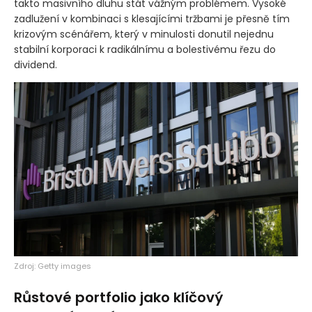
takto masivního dluhu stát vážným problémem. Vysoké
zadlužení v kombinaci s klesajícími tržbami je přesně tím
krizovým scénářem, který v minulosti donutil nejednu
stabilní korporaci k radikálnímu a bolestivému řezu do
dividend.
Zdroj: Getty images
Růstové portfolio jako klíčový