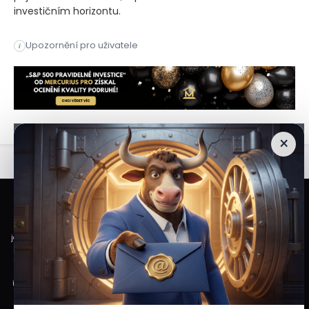
investičním horizontu.
Farmaceutický gigant nabízí nadstandardní dividendový výnos 
Upozornění pro uživatele
i
Farmaceutický gigant nabízí nadstandardní dividendový výnos 
×
Veškeré informace a materiály zveřejněné na internetových stránkách
Burzovního Světa vycházejí z veřejně dostupných a důvěryhodných zdrojů. Při
jejich zpracování je postupováno s odbornou péčí a cílem poskytovat čtenářům
objektivní, aktuální a srozumitelné informace. Obsah internetových stránek
slouží výhradně k informačním a vzdělávacím účelům. Nepředstavuje
individuální investiční doporučení, investiční poradenství ani nabídku či výzvu
ke koupi nebo prodeji konkrétních finančních nástrojů. Veškeré názory, odhady,