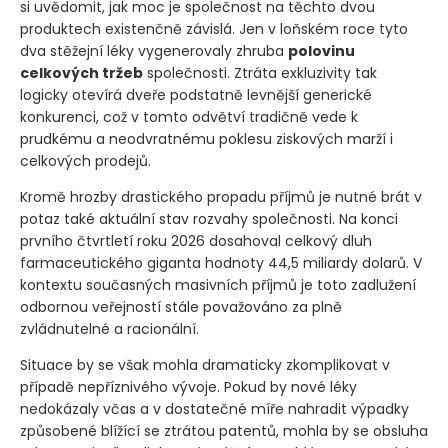
si uvědomit, jak moc je společnost na těchto dvou
produktech existenčně závislá. Jen v loňském roce tyto
dva stěžejní léky vygenerovaly zhruba
polovinu
celkových tržeb
společnosti. Ztráta exkluzivity tak
logicky otevírá dveře podstatně levnější generické
konkurenci, což v tomto odvětví tradičně vede k
prudkému a neodvratnému poklesu ziskových marží i
celkových prodejů.
Kromě hrozby drastického propadu příjmů je nutné brát v
potaz také aktuální stav rozvahy společnosti. Na konci
prvního čtvrtletí roku 2026 dosahoval celkový dluh
farmaceutického giganta hodnoty 44,5 miliardy dolarů. V
kontextu současných masivních příjmů je toto zadlužení
odbornou veřejností stále považováno za plně
zvládnutelné a racionální.
Situace by se však mohla dramaticky zkomplikovat v
případě nepříznivého vývoje. Pokud by nové léky
nedokázaly včas a v dostatečné míře nahradit výpadky
způsobené blížící se ztrátou patentů, mohla by se obsluha