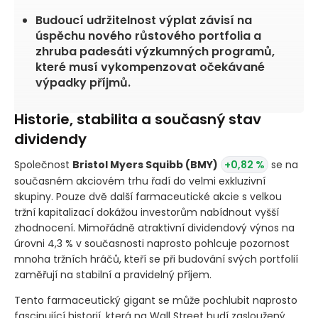
Budoucí udržitelnost výplat závisí na
úspěchu nového růstového portfolia a
zhruba padesáti výzkumných programů,
které musí vykompenzovat očekávané
výpadky příjmů.
Historie, stabilita a současný stav
dividendy
Společnost
Bristol Myers Squibb
(BMY)
+0,82 %
se na
současném akciovém trhu řadí do velmi exkluzivní
skupiny. Pouze dvě další farmaceutické akcie s velkou
tržní kapitalizací dokážou investorům nabídnout vyšší
zhodnocení. Mimořádně atraktivní dividendový výnos na
úrovni 4,3 % v současnosti naprosto pohlcuje pozornost
mnoha tržních hráčů, kteří se při budování svých portfolií
zaměřují na stabilní a pravidelný příjem.
Tento farmaceutický gigant se může pochlubit naprosto
fascinující historií, která na Wall Street budí zasloužený