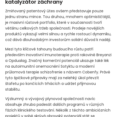
katalyzátor záchrany
Zmiňovaný patentový útes ovšem představuje pouze
jednu stranu mince. Tou druhou, mnohem optimističtější,
je masivní růstové portfolio, které v současnosti tvoří
většinu celkových tržeb společnosti. Prodeje novějších
produktů vykazují velmi silnou a rychle rostoucí dynamiku,
což dává dlouhodobým investorům solidní důvod k naději.
Mezi tyto klíčové tahouny budoucího růstu patří
především inovativní imunoterapie proti rakovině Breyanzi
a Opdualag. Značný komerční potenciál ukazuje také lék
na autoimunitní onemocnění Sotyktu a moderní
průlomová terapie schizofrenie s názvem Cobenfy. Právě
tyto špičkové přípravky mají za nelehký úkol převzít
štafetu po končících trhácích a udržet příjmovou
stabilitu.
Výzkumný a vývojový plynovod společnosti navíc
obsahuje zhruba padesát dalších programů v různých
fázích klinického testování. Několik z těchto ambiciózních
projektů v sobě skrývá obrovský potenciál stát se