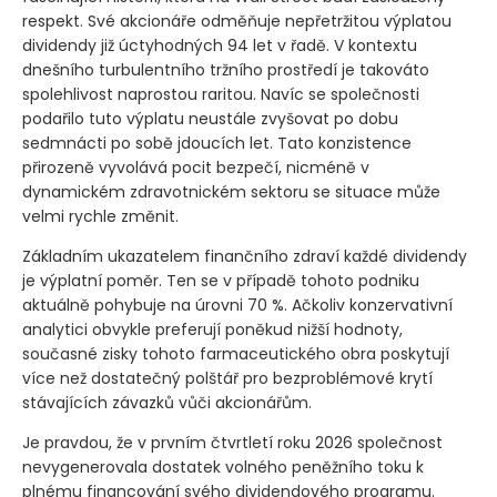
respekt. Své akcionáře odměňuje nepřetržitou výplatou
dividendy již úctyhodných 94 let v řadě. V kontextu
dnešního turbulentního tržního prostředí je takováto
spolehlivost naprostou raritou. Navíc se společnosti
podařilo tuto výplatu neustále zvyšovat po dobu
sedmnácti po sobě jdoucích let. Tato konzistence
přirozeně vyvolává pocit bezpečí, nicméně v
dynamickém zdravotnickém sektoru se situace může
velmi rychle změnit.
Základním ukazatelem finančního zdraví každé dividendy
je výplatní poměr. Ten se v případě tohoto podniku
aktuálně pohybuje na úrovni 70 %. Ačkoliv konzervativní
analytici obvykle preferují poněkud nižší hodnoty,
současné zisky tohoto farmaceutického obra poskytují
více než dostatečný polštář pro bezproblémové krytí
stávajících závazků vůči akcionářům.
Je pravdou, že v prvním čtvrtletí roku 2026 společnost
nevygenerovala dostatek volného peněžního toku k
plnému financování svého dividendového programu.