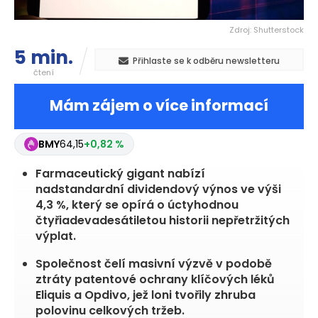
Zdroj: Shutterstock
5 min.
Přihlaste se k odběru newsletteru
čtení
Mám zájem o více informací
BMY
64,15
+0,82 %
Farmaceutický gigant nabízí
nadstandardní dividendový výnos ve výši
4,3 %, který se opírá o úctyhodnou
čtyřiadevadesátiletou historii nepřetržitých
výplat.
Společnost čelí masivní výzvě v podobě
ztráty patentové ochrany klíčových léků
Eliquis a Opdivo, jež loni tvořily zhruba
polovinu celkových tržeb.