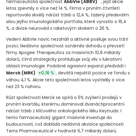
farmaceutická společnost
AbbVie
(ABBV)
, jejíž akcie
letos zpevnily o více než 14 %. Firma v prvním čtvrtletí
reportovala skvělý nárůst tržeb o 12,4 %, tažený především
silou jejího imunologického portfolia, které vyrostlo o 16,4
%, a divize neurověd s raketovým skokem o 26 %.
Vedení AbbVie navíc nezahálí a aktivně posiluje svou tržní
pozici. Nedávno společnost oznámila dohodu o převzetí
firmy Apogee Therapeutics za masivních 10,9 miliardy
dolarů, čímž strategicky prohlubuje svůj vliv v lukrativní
oblasti imunologie. Podobně agresivní expanzi předvádí i
Merck
(MRK)
+0,16 %
, devátá největší pozice ve fondu s
váhou 4,1 %. Akcie této společnosti letos vystřelily o více
než 23 % nahoru.
Růst společnosti Merck se opírá o 5% zvýšení prodejů v
prvním kvartálu, kterému dominoval dvanáctiprocentní
nárůst tržeb z klíčového onkologického léku Keytruda. I
tento farmaceutický gigant masivně investuje do
budoucnosti, což dokládá nedávná akvizice společnosti
Terns Pharmaceutical v hodnotě 6,7 miliardy dolarů.