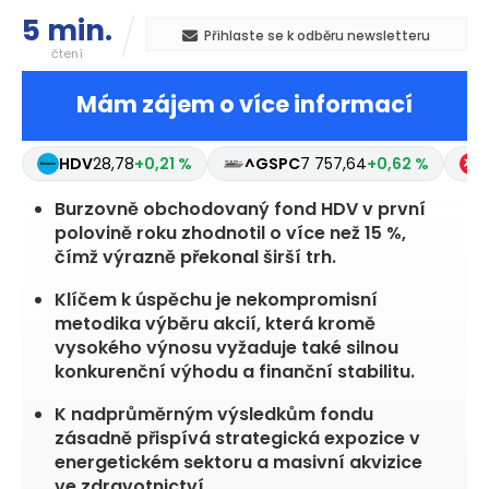
5 min.
Přihlaste se k odběru newsletteru
čtení
Mám zájem o více informací
HDV
28,78
+0,21 %
^GSPC
7 757,64
+0,62 %
Burzovně obchodovaný fond HDV v první
polovině roku zhodnotil o více než 15 %,
čímž výrazně překonal širší trh.
Klíčem k úspěchu je nekompromisní
metodika výběru akcií, která kromě
vysokého výnosu vyžaduje také silnou
konkurenční výhodu a finanční stabilitu.
K nadprůměrným výsledkům fondu
zásadně přispívá strategická expozice v
energetickém sektoru a masivní akvizice
ve zdravotnictví.