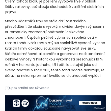
Cílem tohoto kroku je posílení vývojové linie v oblasti
léčby rakoviny, což slibuje dlouhodobé zajištění stabilních
příjmů.
Mnoho účastníků trhu se stále drží zastaralého
přesvědčení, že akcie s vysokým dividendovým výnosem
automaticky znamenají obětování celkového
zhodnocení. Úspěch pečlivě vybraných společností v
tomto fondu však tento mýtus spolehlivě vyvrací. Vysoce
kvalitní firmy dokážou současně navyšovat své zisky,
štědře odměňovat akcionáře a generovat nadstandardní
celkové výnosy. S historickou výkonností přesahující 10 %
ročně v horizontu jednoho, tří i pěti let, stejně jako od
svého založení v roce 2011, tento fond nadále dokazuje, že
důraz na nekompromisní kvalitu se dlouhodobě vyplácí.
Burzovně obchodovaný fond HDV v první polovině roku zhodnoti
Upozornění pro uživatele
i
Burzovně obchodovaný fond HDV v první polovině roku zhodnoti