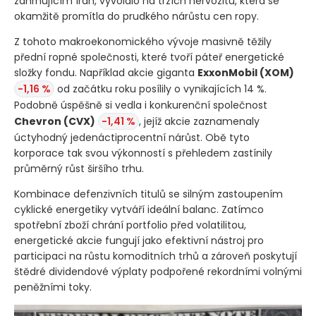
zahrnujícím Írán, vyvolalo na trzích nervozitu, která se
okamžitě promítla do prudkého nárůstu cen ropy.
Z tohoto makroekonomického vývoje masivně těžily
přední ropné společnosti, které tvoří páteř energetické
složky fondu. Například akcie giganta
ExxonMobil
(XOM)
-1,16 %
od začátku roku posílily o vynikajících 14 %.
Podobně úspěšně si vedla i konkurenční společnost
Chevron
(CVX)
-1,41 %
, jejíž akcie zaznamenaly
úctyhodný jedenáctiprocentní nárůst. Obě tyto
korporace tak svou výkonností s přehledem zastínily
průměrný růst širšího trhu.
Kombinace defenzivních titulů se silným zastoupením
cyklické energetiky vytváří ideální balanc. Zatímco
spotřební zboží chrání portfolio před volatilitou,
energetické akcie fungují jako efektivní nástroj pro
participaci na růstu komoditních trhů a zároveň poskytují
štědré dividendové výplaty podpořené rekordními volnými
peněžními toky.