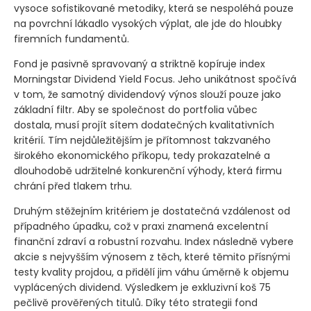
vysoce sofistikované metodiky, která se nespoléhá pouze
na povrchní lákadlo vysokých výplat, ale jde do hloubky
firemních fundamentů.
Fond je pasivně spravovaný a striktně kopíruje index
Morningstar Dividend Yield Focus. Jeho unikátnost spočívá
v tom, že samotný dividendový výnos slouží pouze jako
základní filtr. Aby se společnost do portfolia vůbec
dostala, musí projít sítem dodatečných kvalitativních
kritérií. Tím nejdůležitějším je přítomnost takzvaného
širokého ekonomického příkopu, tedy prokazatelné a
dlouhodobě udržitelné konkurenční výhody, která firmu
chrání před tlakem trhu.
Druhým stěžejním kritériem je dostatečná vzdálenost od
případného úpadku, což v praxi znamená excelentní
finanční zdraví a robustní rozvahu. Index následně vybere
akcie s nejvyšším výnosem z těch, které těmito přísnými
testy kvality projdou, a přidělí jim váhu úměrně k objemu
vyplácených dividend. Výsledkem je exkluzivní koš 75
pečlivě prověřených titulů. Díky této strategii fond