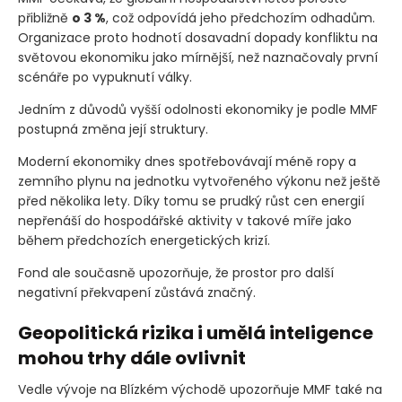
přibližně
o 3 %
, což odpovídá jeho předchozím odhadům.
Organizace proto hodnotí dosavadní dopady konfliktu na
světovou ekonomiku jako mírnější, než naznačovaly první
scénáře po vypuknutí války.
Jedním z důvodů vyšší odolnosti ekonomiky je podle MMF
postupná změna její struktury.
Moderní ekonomiky dnes spotřebovávají méně ropy a
zemního plynu na jednotku vytvořeného výkonu než ještě
před několika lety. Díky tomu se prudký růst cen energií
nepřenáší do hospodářské aktivity v takové míře jako
během předchozích energetických krizí.
Fond ale současně upozorňuje, že prostor pro další
negativní překvapení zůstává značný.
Geopolitická rizika i umělá inteligence
mohou trhy dále ovlivnit
Vedle vývoje na Blízkém východě upozorňuje MMF také na