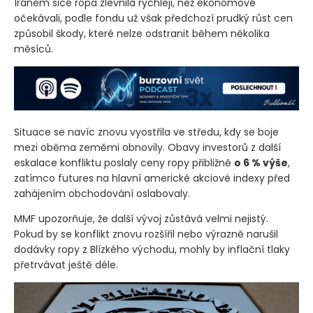
Íránem sice ropa zlevnila rychleji, než ekonomové
očekávali, podle fondu už však předchozí prudký růst cen
způsobil škody, které nelze odstranit během několika
měsíců.
Situace se navíc znovu vyostřila ve středu, kdy se boje
mezi oběma zeměmi obnovily. Obavy investorů z další
eskalace konfliktu poslaly ceny ropy přibližně
o 6 % výše
,
zatímco futures na hlavní americké akciové indexy před
zahájením obchodování oslabovaly.
MMF upozorňuje, že další vývoj zůstává velmi nejistý.
Pokud by se konflikt znovu rozšířil nebo výrazně narušil
dodávky ropy z Blízkého východu, mohly by inflační tlaky
přetrvávat ještě déle.