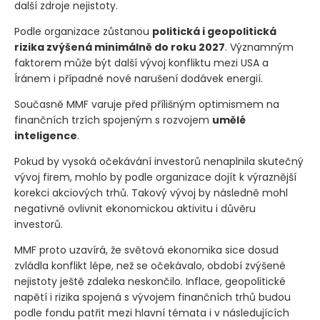
další zdroje nejistoty.
Podle organizace zůstanou
politická i geopolitická
rizika zvýšená minimálně do roku 2027
. Významným
faktorem může být další vývoj konfliktu mezi USA a
Íránem i případné nové narušení dodávek energií.
Současně MMF varuje před přílišným optimismem na
finančních trzích spojeným s rozvojem
umělé
inteligence
.
Pokud by vysoká očekávání investorů nenaplnila skutečný
vývoj firem, mohlo by podle organizace dojít k výraznější
korekci akciových trhů. Takový vývoj by následně mohl
negativně ovlivnit ekonomickou aktivitu i důvěru
investorů.
MMF proto uzavírá, že světová ekonomika sice dosud
zvládla konflikt lépe, než se očekávalo, období zvýšené
nejistoty ještě zdaleka neskončilo. Inflace, geopolitické
napětí i rizika spojená s vývojem finančních trhů budou
podle fondu patřit mezi hlavní témata i v následujících