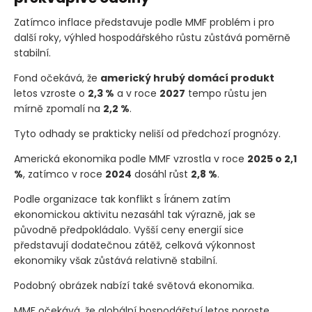
Zatímco inflace představuje podle MMF problém i pro
další roky, výhled hospodářského růstu zůstává poměrně
stabilní.
Fond očekává, že
americký hrubý domácí produkt
letos vzroste o
2,3 %
a v roce
2027
tempo růstu jen
mírně zpomalí na
2,2 %
.
Tyto odhady se prakticky neliší od předchozí prognózy.
Americká ekonomika podle MMF vzrostla v roce
2025 o 2,1
%
, zatímco v roce
2024
dosáhl růst
2,8 %
.
Podle organizace tak konflikt s Íránem zatím
ekonomickou aktivitu nezasáhl tak výrazně, jak se
původně předpokládalo. Vyšší ceny energií sice
představují dodatečnou zátěž, celková výkonnost
ekonomiky však zůstává relativně stabilní.
Podobný obrázek nabízí také světová ekonomika.
MMF očekává, že globální hospodářství letos poroste