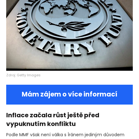
Zdroj: Getty Images
Mám zájem o více informací
Inflace začala růst ještě před
vypuknutím konfliktu
Podle MMF však není válka s Íránem jediným důvodem