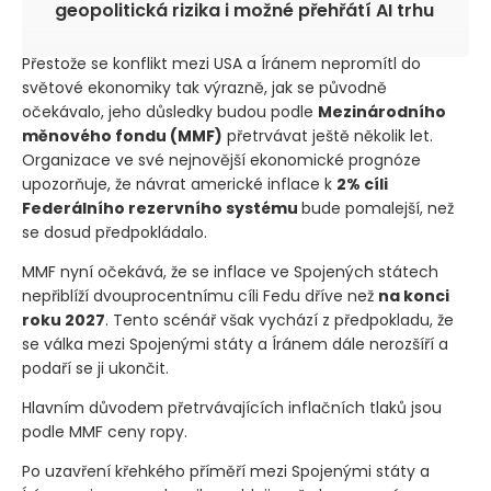
geopolitická rizika i možné přehřátí AI trhu
Přestože se konflikt mezi USA a Íránem nepromítl do
světové ekonomiky tak výrazně, jak se původně
očekávalo, jeho důsledky budou podle
Mezinárodního
měnového fondu
(MMF)
přetrvávat ještě několik let.
Organizace ve své nejnovější ekonomické prognóze
upozorňuje, že návrat americké inflace k
2% cíli
Federálního rezervního systému
bude pomalejší, než
se dosud předpokládalo.
MMF nyní očekává, že se inflace ve Spojených státech
nepřiblíží dvouprocentnímu cíli Fedu dříve než
na konci
roku 2027
. Tento scénář však vychází z předpokladu, že
se válka mezi Spojenými státy a Íránem dále nerozšíří a
podaří se ji ukončit.
Hlavním důvodem přetrvávajících inflačních tlaků jsou
podle MMF ceny ropy.
Po uzavření křehkého příměří mezi Spojenými státy a