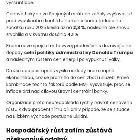
vyšší inflace.
Cenové tlaky se ve Spojených státech začaly zvyšovat už
před vypuknutím konfliktu na konci února. Inflace na
začátku roku 2025 klesla až na
2,3 %
, následně ale znovu
zrychlila a v květnu dosáhla
4,1 %
.
Ekonomové spojují tento vývoj především s doznívajícími
dopady
celní politiky administrativy Donalda Trumpa
a následným růstem cen energií po vypuknutí války.
Dražší ropa postupně zvýšila náklady firem napříč
ekonomikou, což se promítlo do cen zboží i služeb. Právě
kombinace těchto faktorů podle MMF vysvětluje, proč se
inflace drží nad cílovou úrovní centrální banky.
Organizace proto nepředpokládá rychlý návrat cenového
růstu k dvouprocentnímu cíli ani v případě, že se situace
na Blízkém východě postupně uklidní.
Hospodářský růst zatím zůstává
překvapivě odolný