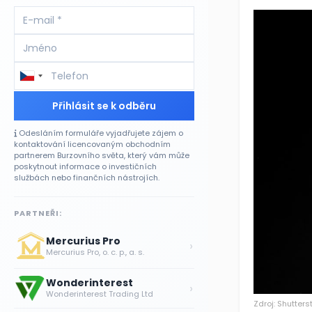
Přihlásit se k odběru
Odesláním formuláře vyjadřujete zájem o
kontaktování licencovaným obchodním
partnerem Burzovního světa, který vám může
poskytnout informace o investičních
službách nebo finančních nástrojích.
PARTNEŘI:
Mercurius Pro
›
Mercurius Pro, o. c. p., a. s.
Wonderinterest
›
Wonderinterest Trading Ltd
Zdroj: Shutters