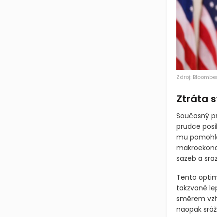
Zdroj: Bloombe
Ztráta 
Současný pr
prudce posi
mu pomohla 
makroekonom
sazeb a sraz
Tento optim
takzvané lep
směrem vzh
naopak sráží