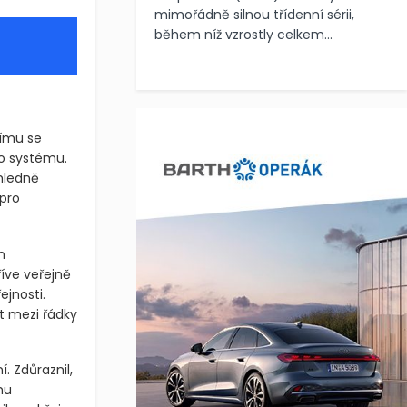
mimořádně silnou třídenní sérii,
během níž vzrostly celkem...
címu se
o systému.
ohledně
pro
n
íve veřejně
jnosti.
t mezi řádky
 Zdůraznil,
mu