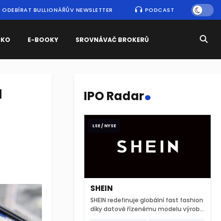
ODEBÍRAT BULLIONÁŘŮV NEWSLETTER
PODCAST
SKO
E-BOOKY
SROVNÁVAČ BROKERŮ
.
á
IPO Radar
m
LSE / NYSE
SHEIN
SHEIN redefinuje globální fast fashion
díky datově řízenému modelu výroby
a extrémně rychlému