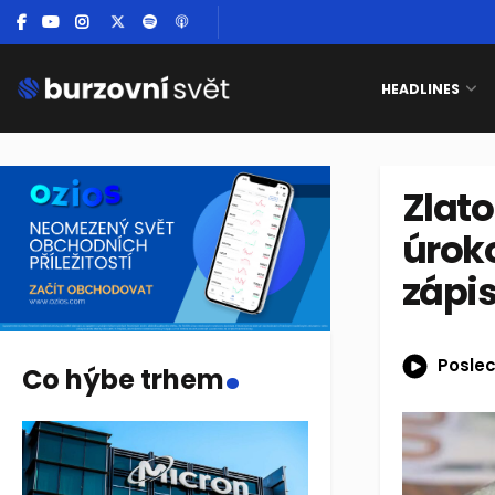
HEADLINES
Zlato
úrok
zápi
.
Poslec
Co hýbe trhem