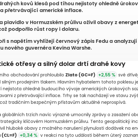
rahých kovů klesá pod tíhou nejistoty ohledně úroko
a přetrvávající americké inflace.
a plavidlo v Hormuzském průlivu oživil obavy z energe
což podpořilo růst ropy i dolaru.
oři s napětím vyhlížejí červnový zápis Fedu a analyzují 
ku nového guvernéra Kevina Warshe.
ické otřesy a silný dolar drtí drahé kovy
ního obchodování prohloubilo
Zlato
(GC=F)
+2,55 %
své dřívěj
 silným prodejním tlakem. Hlavním hybatelem tohoto poklesu j
í nejistota ohledně budoucího vývoje amerických úrokových saz
avami z přetrvávající inflace. Trhy se tak nacházejí ve stavu zv
i, což tradičním bezpečným přístavům aktuálně neprospívá.
a globálních trzích navíc výrazně umocnily zprávy o zasažení o
 strategicky klíčovém Hormuzském průlivu. Tento geopolitický inc
ivil hluboké obavy z možného narušení plynulosti dodávek na e
a
(CL=F)
+0,34 %
v reakci na tyto události během úterý zazn