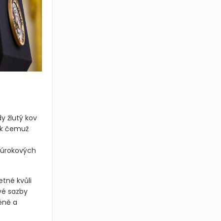
y žlutý kov
, k čemuž
 úrokových
tné kvůli
ové sazby
ěně a