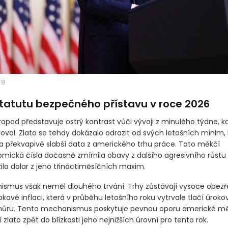
rg
statutu bezpečného přístavu v roce 2026
opad představuje ostrý kontrast vůči vývoji z minulého týdne, kd
loval. Zlato se tehdy dokázalo odrazit od svých letošních minim
překvapivě slabší data z amerického trhu práce. Tato měkčí
ická čísla dočasně zmírnila obavy z dalšího agresivního růstu
ila dolar z jeho třináctiměsíčních maxim.
ismus však neměl dlouhého trvání. Trhy zůstávají vysoce obezře
kavé inflaci, která v průběhu letošního roku vytrvale tlačí úrok
ůru. Tento mechanismus poskytuje pevnou oporu americké m
 zlato zpět do blízkosti jeho nejnižších úrovní pro tento rok.