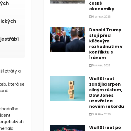
vých
české
ekonomiky
6 SRPNA, 2026
tických
Donald Trump
stojí před
jestřábí
klíčovým
rozhodnutím v
konfliktu s
Íránem
5 SRPNA, 2026
ší ztráty a
e
Wall Street
eb, která se
zahájila srpen
silným růstem,
ýšené
Dow Jones
uzavřel na
novém rekordu
bchodního
ident
3 SRPNA, 2026
nergetických
Wall Street po
amenala