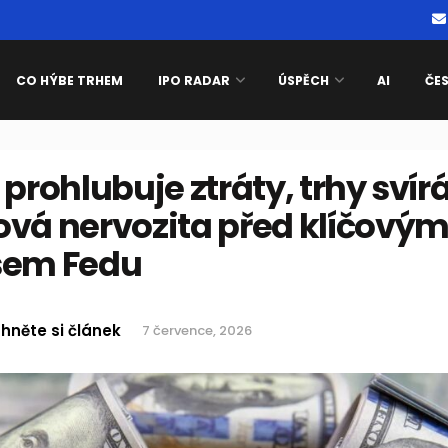
CO HÝBE TRHEM
IPO RADAR
ÚSPĚCH
AI
ČE
 prohlubuje ztráty, trhy svír
ová nervozita před klíčový
sem Fedu
hněte si článek
7 července, 2026