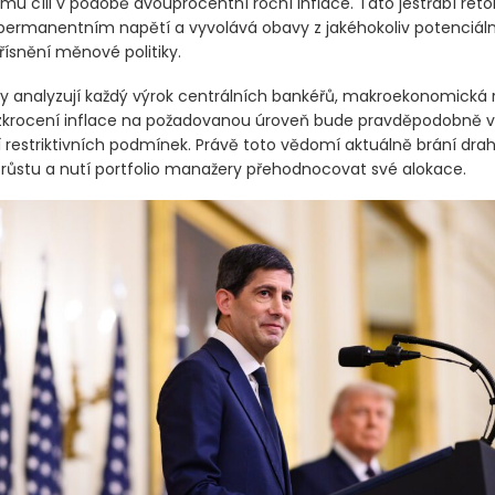
u cíli v podobě dvouprocentní roční inflace. Tato jestřábí rétor
 permanentním napětí a vyvolává obavy z jakéhokoliv potenciálníh
řísnění měnové politiky.
y analyzují každý výrok centrálních bankéřů, makroekonomická r
 zkrocení inflace na požadovanou úroveň bude pravděpodobně 
í restriktivních podmínek. Právě toto vědomí aktuálně brání d
m růstu a nutí portfolio manažery přehodnocovat své alokace.