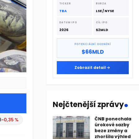
dodavatelskému řetězci.
TICKER
BURZA
TBA
LSE / NYSE
DATUM IPO
CÍL IPO
2026
$2MLD
POTENCIÁLNÍ OCENĚNÍ
$66MLD
Zobrazit detail
.
Nejčtenější zprávy
ČNB ponechala
8
-0,35 %
úrokové sazby
beze změny a
zhoršila výhled