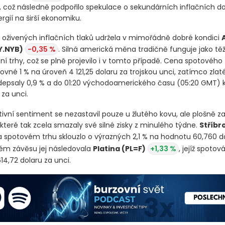
, což následně podpořilo spekulace o sekundárních inflačních 
gií na širší ekonomiku.
a oživených inflačních tlaků udržela v mimořádně dobré kondici
Y.NYB)
-0,35 %
. Silná americká měna tradičně funguje jako těž
í trhy, což se plně projevilo i v tomto případě. Cena spotového 
ovné 1 % na úroveň 4 121,25 dolaru za trojskou unci, zatímco zlat
depsaly 0,9 % a do 01:20 východoamerického času
(05:20 GMT)
k
 za unci.
vní sentiment se nezastavil pouze u žlutého kovu, ale plošně zas
které tak zcela smazaly své silné zisky z minulého týdne.
Stříbr
 spotovém trhu sklouzlo o výrazných 2,1 % na hodnotu 60,760 d
ném závěsu jej následovala
Platina
(PL=F)
+1,33 %
, jejíž spotov
614,72 dolaru za unci.