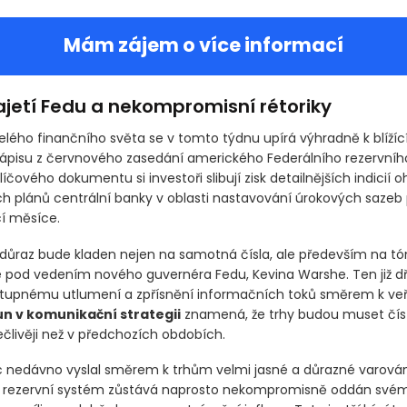
Mám zájem o více informací
ajetí Fedu a nekompromisní rétoriky
elého finančního světa se v tomto týdnu upírá výhradně k blíží
zápisu z červnového zasedání amerického Federálního rezervníh
íčového dokumentu si investoři slibují zisk detailnějších indicií 
ch plánů centrální banky v oblasti nastavování úrokových sazeb 
í měsíce.
ůraz bude kladen nejen na samotná čísla, ale především na tó
pod vedením nového guvernéra Fedu, Kevina Warshe. Ten již dř
stupnému utlumení a zpřísnění informačních toků směrem k veře
n v komunikační strategii
znamená, že trhy budou muset čís
ivěji než v předchozích obdobích.
 nedávno vyslal směrem k trhům velmi jasné a důrazné varování.
í rezervní systém zůstává naprosto nekompromisně oddán své