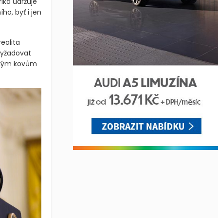
ika udržuje
o, byť i jen
ealita
vyžadovat
rahým kovům