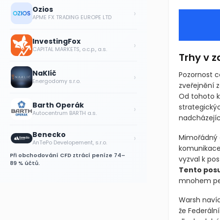
Ozios
›
APME FX TRADING EUROPE LTD
InvestingFox
›
CAPITAL MARKETS, o.c.p., a.s.
Trhy v z
NaKlíč
Pozornost c
›
Energodomy s.r.o.
zveřejnění 
Od tohoto kl
Barth Operák
strategický
›
Autocentrum BARTH a.s.
nadcházejíc
Benecko
›
Mimořádný d
AnTePo Developement, s.r.o.
komunikace 
Při obchodování CFD ztrácí peníze 74–
vyzval k po
89 % účtů.
Tento posu
mnohem pečl
Warsh navíc
že Federáln