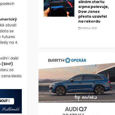
silném startu
dopadech
srpna polevuje,
Dow Jones
přesto uzavřel
Americký
na rekordu
ké závaží
5 SRPNA, 2026
zlata se
é futures
lesly na 4
áhl i další
o
(SI=F)
olaru za
á cena klesla