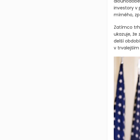
dlouhodobém
investory v
mírného, zp
Zatímco trh
ukazuje, že
delší obdob
v trvalejší