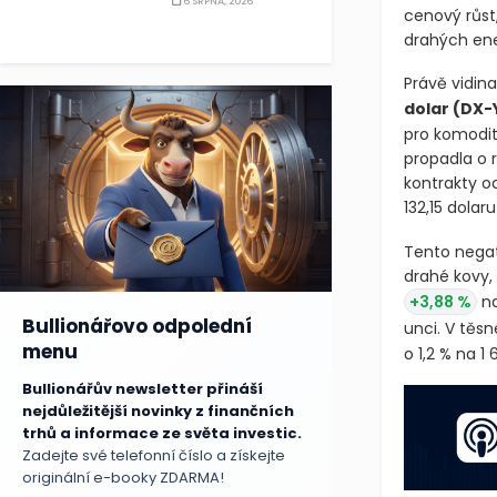
6 SRPNA, 2026
cenový růst
drahých ener
Právě vidin
dolar
(DX-
pro komoditn
propadla o r
kontrakty o
132,15 dolaru
Tento negati
drahé kovy, 
+3,88 %
na
Bullionářovo odpolední
unci. V těs
menu
o 1,2 % na 1 
Bullionářův newsletter přináší
nejdůležitější novinky z finančních
trhů a informace ze světa investic.
Zadejte své telefonní číslo a získejte
originální e-booky ZDARMA!