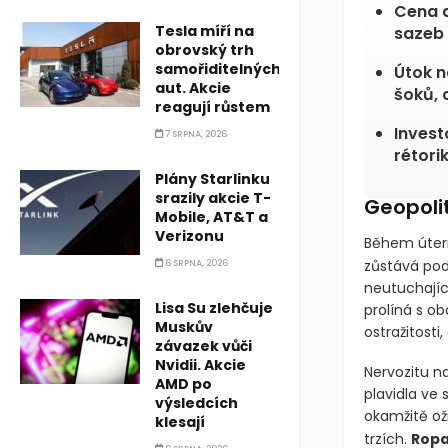
Cena d
Tesla míří na
sazeb 
obrovský trh
samořiditelných
Útok n
aut. Akcie
šoků, 
reagují růstem
Invest
7 SRPNA, 2026
rétori
Plány Starlinku
srazily akcie T-
Geopolit
Mobile, AT&T a
Verizonu
Během úter
zůstává pod
6 SRPNA, 2026
neutuchajíc
Lisa Su zlehčuje
prolíná s ob
Muskův
ostražitost
závazek vůči
Nvidii. Akcie
Nervozitu n
AMD po
plavidla ve
výsledcích
okamžitě ož
klesají
trzích.
Rop