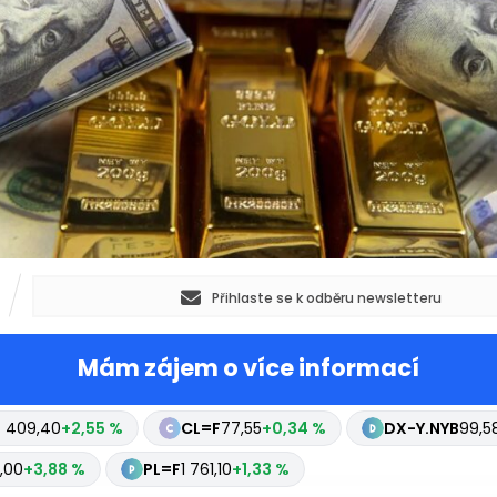
Přihlaste se k odběru newsletteru
Mám zájem o více informací
 409,40
+2,55 %
CL=F
77,55
+0,34 %
DX-Y.NYB
99,5
,00
+3,88 %
PL=F
1 761,10
+1,33 %