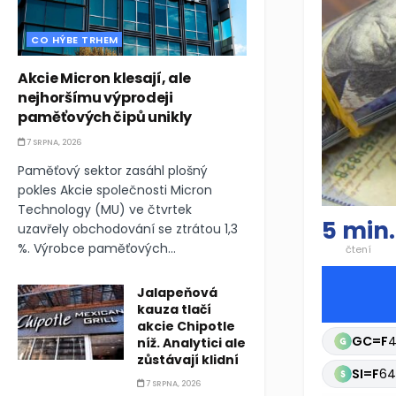
CO HÝBE TRHEM
Akcie Micron klesají, ale
nejhoršímu výprodeji
paměťových čipů unikly
7 SRPNA, 2026
Paměťový sektor zasáhl plošný
pokles Akcie společnosti Micron
Technology (MU) ve čtvrtek
5 min.
uzavřely obchodování se ztrátou 1,3
%. Výrobce paměťových...
čtení
Jalapeňová
kauza tlačí
akcie Chipotle
GC=F
4
níž. Analytici ale
zůstávají klidní
SI=F
64
7 SRPNA, 2026