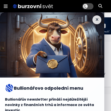
×
Liquidity ratios
Poměry likvidity jsou ukazatele používané k vyhodnocení
schopnosti společnosti splácet krátkodobé závazky.
Zahrnují poměr okamžité likvidity, poměr okamžité likvidity
a poměr současné likvidity.
Bullionářovo odpolední menu
Bullionářův newsletter přináší nejdůležitější
Bullionářův slovníček
novinky z finančních trhů a informace ze světa
investic.