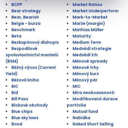
BCPP
Market Ratios
Bear strategy
Market Underperform
Bear, Bearish
Mark-to-Market
Belgie - burza
Marže (margin)
Benchmark
Mathias Müller
Beta
Maturity
Bezkupónový dluhopis
Medium Term
Bezpodílové
Medvědí strategie
spoluvlastnictví manželů
Medvědí trh
(BSM)
Měnové spready
Běžný výnos (Current
Měnové trhy
Yield)
Měnový kurz
Béžová kniha
Měnový pár
BIC
MIC
Bid
Míra neobsazenosti
Bill Pass
Modifikovaná durace
Blokové obchody
portfolia
Blue chips
Mutual fund
Blue sky laws
Nabídka
Bond
Naked Short Selling