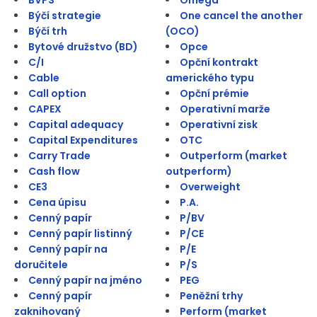
Býčí strategie
One cancel the another
Býčí trh
(OCO)
Bytové družstvo (BD)
Opce
C/I
Opční kontrakt
Cable
amerického typu
Call option
Opční prémie
CAPEX
Operativní marže
Capital adequacy
Operativní zisk
Capital Expenditures
OTC
Carry Trade
Outperform (market
Cash flow
outperform)
CE3
Overweight
Cena úpisu
P.A.
Cenný papír
P/BV
Cenný papír listinný
P/CE
Cenný papír na
P/E
doručitele
P/S
Cenný papír na jméno
PEG
Cenný papír
Peněžní trhy
zaknihovaný
Perform (market