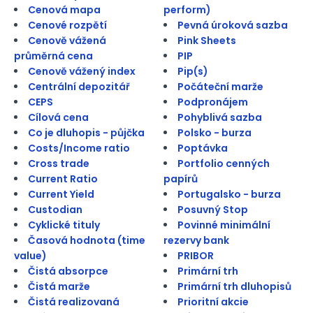
Cenová mapa
perform)
Cenové rozpětí
Pevná úroková sazba
Cenově vážená
Pink Sheets
průměrná cena
PIP
Cenově vážený index
Pip(s)
Centrální depozitář
Počáteční marže
CEPS
Podpronájem
Cílová cena
Pohyblivá sazba
Co je dluhopis - půjčka
Polsko - burza
Costs/Income ratio
Poptávka
Cross trade
Portfolio cenných
Current Ratio
papírů
Current Yield
Portugalsko - burza
Custodian
Posuvný Stop
Cyklické tituly
Povinné minimální
Časová hodnota (time
rezervy bank
value)
PRIBOR
Čistá absorpce
Primární trh
Čistá marže
Primární trh dluhopisů
Čistá realizovaná
Prioritní akcie