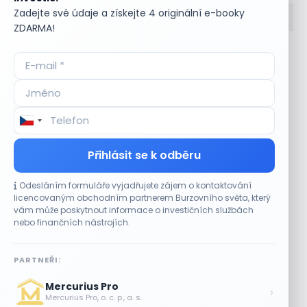
Zadejte své údaje a získejte 4 originální e-booky
ZDARMA!
Accumulate
Komoditní trhy
ADR (Americké
Komunální dluhopisy
depozitní certifikáty)
Kontinuální režim
Advokátní úschova
Konvertibilní obligace
Akcie
Korporátní dluhopisy
Akcie kmenová
Kotace
Akcie na doručitele
Kotovaná měna
Přihlásit se k odběru
Akcie prioritní
Krátká pozice
Akciové riziko (Risk On
Krátká pozice (short
Odesláním formuláře vyjadřujete zájem o kontaktování
Shares)
selling)
licencovaným obchodním partnerem Burzovního světa, který
Akciové trhy
Krátký klient
vám může poskytnout informace o investičních službách
Akontace
Křížový kurz
nebo finančních nástrojích.
Akvizice
Kupní opce (call
Alikvotní úrokový výnos
option)
PARTNEŘI:
(AUV)
Kupónový dluhopis
Alokace
Kupónový výnos
Mercurius Pro
›
Alokace (IPO)
Kurz cenného papíru
Mercurius Pro, o. c. p., a. s.