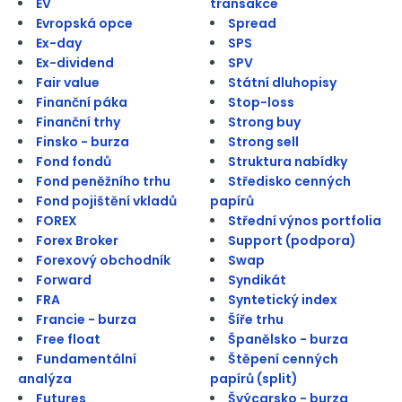
EV
transakce
Evropská opce
Spread
Ex-day
SPS
Ex-dividend
SPV
Fair value
Státní dluhopisy
Finanční páka
Stop-loss
Finanční trhy
Strong buy
Finsko - burza
Strong sell
Fond fondů
Struktura nabídky
Fond peněžního trhu
Středisko cenných
Fond pojištění vkladů
papírů
FOREX
Střední výnos portfolia
Forex Broker
Support (podpora)
Forexový obchodník
Swap
Forward
Syndikát
FRA
Syntetický index
Francie - burza
Šíře trhu
Free float
Španělsko - burza
Fundamentální
Štěpení cenných
analýza
papírů (split)
Futures
Švýcarsko - burza