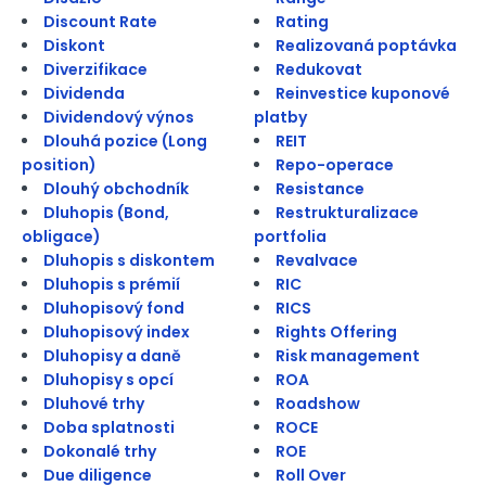
Discount Rate
Rating
Diskont
Realizovaná poptávka
Diverzifikace
Redukovat
Dividenda
Reinvestice kuponové
Dividendový výnos
platby
Dlouhá pozice (Long
REIT
position)
Repo-operace
Dlouhý obchodník
Resistance
Dluhopis (Bond,
Restrukturalizace
obligace)
portfolia
Dluhopis s diskontem
Revalvace
Dluhopis s prémií
RIC
Dluhopisový fond
RICS
Dluhopisový index
Rights Offering
Dluhopisy a daně
Risk management
Dluhopisy s opcí
ROA
Dluhové trhy
Roadshow
Doba splatnosti
ROCE
Dokonalé trhy
ROE
Due diligence
Roll Over