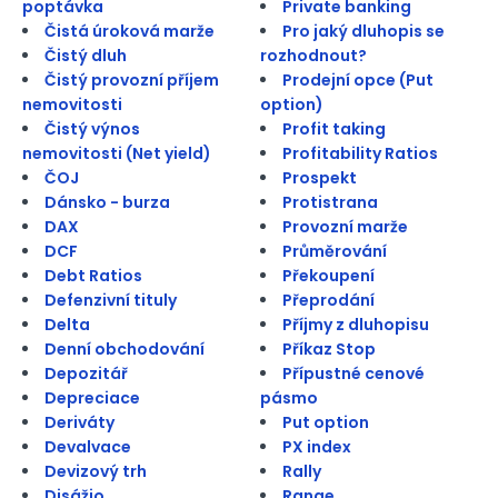
poptávka
Private banking
Čistá úroková marže
Pro jaký dluhopis se
Čistý dluh
rozhodnout?
Čistý provozní příjem
Prodejní opce (Put
nemovitosti
option)
Čistý výnos
Profit taking
nemovitosti (Net yield)
Profitability Ratios
ČOJ
Prospekt
Dánsko - burza
Protistrana
DAX
Provozní marže
DCF
Průměrování
Debt Ratios
Překoupení
Defenzivní tituly
Přeprodání
Delta
Příjmy z dluhopisu
Denní obchodování
Příkaz Stop
Depozitář
Přípustné cenové
Depreciace
pásmo
Deriváty
Put option
Devalvace
PX index
Devizový trh
Rally
Disážio
Range