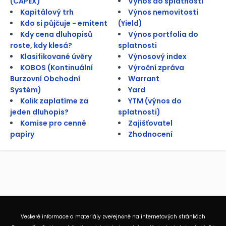
(CAPEX)
Výnos do splatnosti
Kapitálový trh
Výnos nemovitosti
Kdo si půjčuje - emitent
(Yield)
Kdy cena dluhopisů
Výnos portfolia do
roste, kdy klesá?
splatnosti
Klasifikované úvěry
Výnosový index
KOBOS (Kontinuální
Výroční zpráva
Burzovní Obchodní
Warrant
Systém)
Yard
Kolik zaplatíme za
YTM (výnos do
jeden dluhopis?
splatnosti)
Komise pro cenné
Zajišťovatel
papíry
Zhodnocení
Veškeré informace a materiály zveřejněné na internetových stránkách