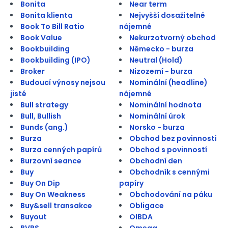
Bonita
Near term
Bonita klienta
Nejvyšší dosažitelné
Book To Bill Ratio
nájemné
Book Value
Nekurzotvorný obchod
Bookbuilding
Německo - burza
Bookbuilding (IPO)
Neutral (Hold)
Broker
Nizozemí - burza
Budoucí výnosy nejsou
Nominální (headline)
jisté
nájemné
Bull strategy
Nominální hodnota
Bull, Bullish
Nominální úrok
Bunds (ang.)
Norsko - burza
Burza
Obchod bez povinnosti
Burza cenných papírů
Obchod s povinností
Burzovní seance
Obchodní den
Buy
Obchodník s cennými
Buy On Dip
papíry
Buy On Weakness
Obchodování na páku
Buy&sell transakce
Obligace
Buyout
OIBDA
BVPS
Omega