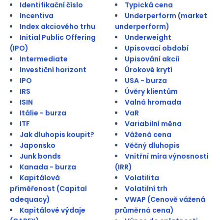
Identifikační číslo
Typická cena
Incentiva
Underperform (market
Index akciového trhu
underperform)
Initial Public Offering
Underweight
(IPO)
Upisovací období
Intermediate
Upisování akcií
Investiční horizont
Úrokové krytí
IPO
USA - burza
IRS
Úvěry klientům
ISIN
Valná hromada
Itálie - burza
VaR
ITF
Variabilní měna
Jak dluhopis koupit?
Vážená cena
Japonsko
Věčný dluhopis
Junk bonds
Vnitřní míra výnosnosti
Kanada - burza
(IRR)
Kapitálová
Volatilita
přiměřenost (Capital
Volatilní trh
adequacy)
VWAP (Cenově vážená
Kapitálové výdaje
průměrná cena)