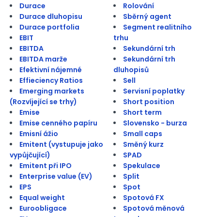
Durace
Rolování
Durace dluhopisu
Sběrný agent
Durace portfolia
Segment realitního
EBIT
trhu
EBITDA
Sekundární trh
EBITDA marže
Sekundární trh
Efektivní nájemné
dluhopisů
Effieciency Ratios
Sell
Emerging markets
Servisní poplatky
(Rozvíjející se trhy)
Short position
Emise
Short term
Emise cenného papíru
Slovensko - burza
Emisní ážio
Small caps
Emitent (vystupuje jako
Směný kurz
vypůjčující)
SPAD
Emitent při IPO
Spekulace
Enterprise value (EV)
Split
EPS
Spot
Equal weight
Spotová FX
Euroobligace
Spotová měnová