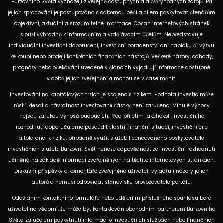
Burzovního Světa vycházejí z veřejně dostupných a důvěryhodných zdrojů. Při
jejich zpracování je postupováno s odbornou péčí a cílem poskytovat čtenářům
objektivní, aktuální a srozumitelné informace. Obsah internetových stránek
slouží výhradně k informačním a vzdělávacím účelům. Nepředstavuje
individuální investiční doporučení, investiční poradenství ani nabídku či výzvu
ke koupi nebo prodeji konkrétních finančních nástrojů. Veškeré názory, odhady,
prognózy nebo očekávání uvedené v článcích vyjadřují informace dostupné
v době jejich zveřejnění a mohou se v čase měnit.
Investování na kapitálových trzích je spojeno s rizikem. Hodnota investic může
růst i klesat a návratnost investované částky není zaručena. Minulé výnosy
nejsou zárukou výnosů budoucích. Před přijetím jakéhokoli investičního
rozhodnutí doporučujeme posoudit vlastní finanční situaci, investiční cíle
a toleranci k riziku, případně využít služeb licencovaného poskytovatele
investičních služeb. Burzovní Svět nenese odpovědnost za investiční rozhodnutí
učiněná na základě informací zveřejněných na těchto internetových stránkách.
Diskusní příspěvky a komentáře zveřejněné uživateli vyjadřují názory jejich
autorů a nemusí odpovídat stanovisku provozovatele portálu.
Odesláním kontaktního formuláře nebo udělením příslušného souhlasu bere
uživatel na vědomí, že může být kontaktován obchodním partnerem Burzovního
Světa za účelem poskytnutí informací o investičních službách nebo finančních