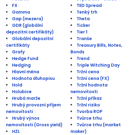
FX
TED Spread
Gamma
Tenký trh
Gap (mezera)
Theta
GDR (globální
Ticker
depozitní certifikáty)
Tier 1
Globální depozitní
Tranše
certifikáty
Treasury Bills, Notes,
Grafy
Bonds
Hedge Fund
Trend
Hedging
Triple Witching Day
Hlavní měna
Tržní cena
Hodnota dluhopisu
Tržní cena (FX)
Hold
Tržní hodnota
Holubice
nemovitosti
Hrubá marže
Tržní příkaz
Hrubý provozní příjem
Tržní riziko
nemovitosti
Tvorba ROP
Hrubý výnos
Tvůrce trhu
nemovitosti (Gross yield)
Tvůrce trhu (market
HZL
maker)