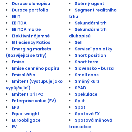
Durace dluhopisu
Sběrný agent
Durace portfolia
Segment realitního
EBIT
trhu
EBITDA
Sekundární trh
EBITDA marže
Sekundární trh
Efektivní nájemné
dluhopisů
Effieciency Ratios
Sell
Emerging markets
Servisní poplatky
(Rozvíjející se trhy)
Short position
Emise
Short term
Emise cenného papíru
Slovensko - burza
Emisní ážio
Small caps
Emitent (vystupuje jako
Směný kurz
vypůjčující)
SPAD
Emitent při IPO
Spekulace
Enterprise value (EV)
Split
EPS
Spot
Equal weight
Spotová FX
Euroobligace
Spotová měnová
EV
transakce