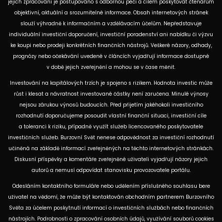
jejich zpracování je postupováno s odbornou péčí a cílem poskytovat čtenářům
objektivní, aktuální a srozumitelné informace. Obsah internetových stránek
slouží výhradně k informačním a vzdělávacím účelům. Nepředstavuje
individuální investiční doporučení, investiční poradenství ani nabídku či výzvu
ke koupi nebo prodeji konkrétních finančních nástrojů. Veškeré názory, odhady,
prognózy nebo očekávání uvedené v článcích vyjadřují informace dostupné
v době jejich zveřejnění a mohou se v čase měnit.
Investování na kapitálových trzích je spojeno s rizikem. Hodnota investic může
růst i klesat a návratnost investované částky není zaručena. Minulé výnosy
nejsou zárukou výnosů budoucích. Před přijetím jakéhokoli investičního
rozhodnutí doporučujeme posoudit vlastní finanční situaci, investiční cíle
a toleranci k riziku, případně využít služeb licencovaného poskytovatele
investičních služeb. Burzovní Svět nenese odpovědnost za investiční rozhodnutí
učiněná na základě informací zveřejněných na těchto internetových stránkách.
Diskusní příspěvky a komentáře zveřejněné uživateli vyjadřují názory jejich
autorů a nemusí odpovídat stanovisku provozovatele portálu.
Odesláním kontaktního formuláře nebo udělením příslušného souhlasu bere
uživatel na vědomí, že může být kontaktován obchodním partnerem Burzovního
Světa za účelem poskytnutí informací o investičních službách nebo finančních
nástrojích. Podrobnosti o zpracování osobních údajů, využívání souborů cookies