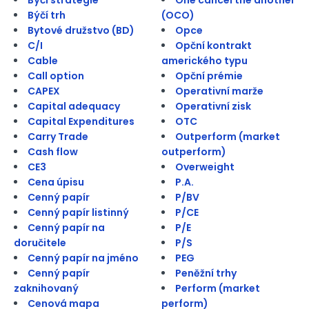
Býčí trh
(OCO)
Bytové družstvo (BD)
Opce
C/I
Opční kontrakt
Cable
amerického typu
Call option
Opční prémie
CAPEX
Operativní marže
Capital adequacy
Operativní zisk
Capital Expenditures
OTC
Carry Trade
Outperform (market
Cash flow
outperform)
CE3
Overweight
Cena úpisu
P.A.
Cenný papír
P/BV
Cenný papír listinný
P/CE
Cenný papír na
P/E
doručitele
P/S
Cenný papír na jméno
PEG
Cenný papír
Peněžní trhy
zaknihovaný
Perform (market
Cenová mapa
perform)