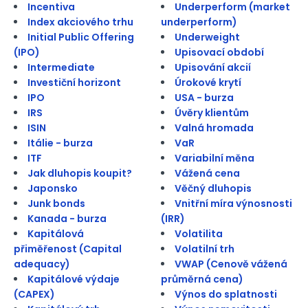
Incentiva
Underperform (market
Index akciového trhu
underperform)
Initial Public Offering
Underweight
(IPO)
Upisovací období
Intermediate
Upisování akcií
Investiční horizont
Úrokové krytí
IPO
USA - burza
IRS
Úvěry klientům
ISIN
Valná hromada
Itálie - burza
VaR
ITF
Variabilní měna
Jak dluhopis koupit?
Vážená cena
Japonsko
Věčný dluhopis
Junk bonds
Vnitřní míra výnosnosti
Kanada - burza
(IRR)
Kapitálová
Volatilita
přiměřenost (Capital
Volatilní trh
adequacy)
VWAP (Cenově vážená
Kapitálové výdaje
průměrná cena)
(CAPEX)
Výnos do splatnosti