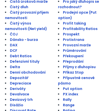
Čistá úroková marže
Pro jaký dluhopis se
Čistý dluh
rozhodnout?
Čistý provozní příjem
Prodejní opce (Put
nemovitosti
option)
Čistý výnos
Profit taking
nemovitosti (Net yield)
Profitability Ratios
ČOJ
Prospekt
Dánsko - burza
Protistrana
DAX
Provozní marže
DCF
Průměrování
Debt Ratios
Překoupení
Defenzivní tituly
Přeprodání
Delta
Příjmy z dluhopisu
Denní obchodování
Příkaz Stop
Depozitář
Přípustné cenové
Depreciace
pásmo
Deriváty
Put option
Devalvace
PX index
Devizový trh
Rally
Disážio
Range
Discount Rate
Rating