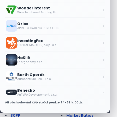
Americká opce
Kurzové riziko
Anglická aukce
Lednový efekt
Wonderinterest
›
Anuita
Leverage Buyout
Wonderinterest Trading Ltd
Apreciace
Likvidita
Arbitráž
Likvidní trh
Ozios
›
APME FX TRADING EUROPE LTD
Asijská opce
Limitní příkaz
Ask
Liquidity ratios
At best order; at
Lock up period
InvestingFox
›
CAPITAL MARKETS, o.c.p., a.s.
market order
Long position
Auditor
Long Term
NaKlíč
Auditorská společnost
Lot
›
Energodomy s.r.o.
Aukce
Lze na dluhopisu
Aukce dluhopisová
prodělat?
Barth Operák
Aukce na BCPP
Maďarsko - burza
›
Autocentrum BARTH a.s.
AUV
Makléř
Back office
Margin
Benecko
›
Balancovaný fond
Margin call
AnTePo Developement, s.r.o.
Bankovní záruka
Market Maker
Při obchodování CFD ztrácí peníze 74–89 % účtů.
Báze
Market Outperform
Bazický bod
Market Perform
BCPP
Market Ratios