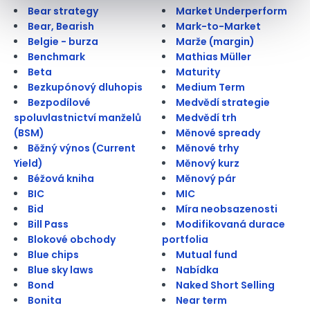
Bear strategy
Market Underperform
Bear, Bearish
Mark-to-Market
Belgie - burza
Marže (margin)
Benchmark
Mathias Müller
Beta
Maturity
Bezkupónový dluhopis
Medium Term
Bezpodílové
Medvědí strategie
spoluvlastnictví manželů
Medvědí trh
(BSM)
Měnové spready
Běžný výnos (Current
Měnové trhy
Yield)
Měnový kurz
Béžová kniha
Měnový pár
BIC
MIC
Bid
Míra neobsazenosti
Bill Pass
Modifikovaná durace
Blokové obchody
portfolia
Blue chips
Mutual fund
Blue sky laws
Nabídka
Bond
Naked Short Selling
Bonita
Near term