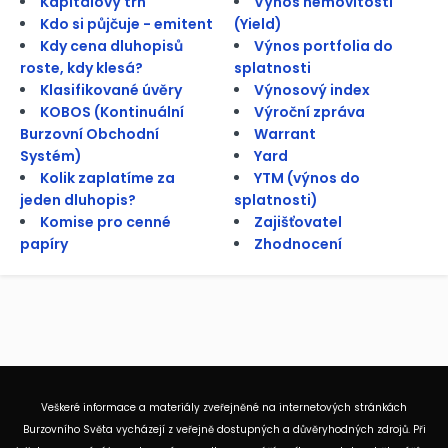
Kapitálový trh
Výnos nemovitosti
Kdo si půjčuje - emitent
(Yield)
Kdy cena dluhopisů
Výnos portfolia do
roste, kdy klesá?
splatnosti
Klasifikované úvěry
Výnosový index
KOBOS (Kontinuální
Výroční zpráva
Burzovní Obchodní
Warrant
Systém)
Yard
Kolik zaplatíme za
YTM (výnos do
jeden dluhopis?
splatnosti)
Komise pro cenné
Zajišťovatel
papíry
Zhodnocení
Veškeré informace a materiály zveřejněné na internetových stránkách
Burzovního Světa vycházejí z veřejně dostupných a důvěryhodných zdrojů. Při