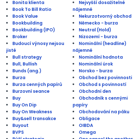
Bonita klienta
Nejvyšší dosažitelné
Book To Bill Ratio
nájemné
Book Value
Nekurzotvorný obchod
Bookbuilding
Německo - burza
Bookbuilding (IPO)
Neutral (Hold)
Broker
Nizozemí - burza
Budoucí výnosy nejsou
Nominální (headline)
jisté
nájemné
Bull strategy
Nominální hodnota
Bull, Bullish
Nominální úrok
Bunds (ang.)
Norsko - burza
Burza
Obchod bez povinnosti
Burza cenných papírů
Obchod s povinností
Burzovní seance
Obchodní den
Buy
Obchodník s cennými
Buy On Dip
papíry
Buy On Weakness
Obchodování na páku
Buy&sell transakce
Obligace
Buyout
OIBDA
BVPS
Omega
Býčí strategie
One cancel the another