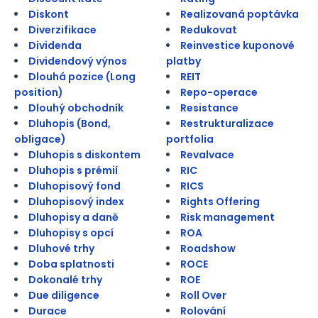
Diskont
Realizovaná poptávka
Diverzifikace
Redukovat
Dividenda
Reinvestice kuponové
Dividendový výnos
platby
Dlouhá pozice (Long
REIT
position)
Repo-operace
Dlouhý obchodník
Resistance
Dluhopis (Bond,
Restrukturalizace
obligace)
portfolia
Dluhopis s diskontem
Revalvace
Dluhopis s prémií
RIC
Dluhopisový fond
RICS
Dluhopisový index
Rights Offering
Dluhopisy a daně
Risk management
Dluhopisy s opcí
ROA
Dluhové trhy
Roadshow
Doba splatnosti
ROCE
Dokonalé trhy
ROE
Due diligence
Roll Over
Durace
Rolování