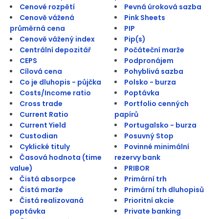
Cenové rozpětí
Pevná úroková sazba
Cenově vážená
Pink Sheets
průměrná cena
PIP
Cenově vážený index
Pip(s)
Centrální depozitář
Počáteční marže
CEPS
Podpronájem
Cílová cena
Pohyblivá sazba
Co je dluhopis - půjčka
Polsko - burza
Costs/Income ratio
Poptávka
Cross trade
Portfolio cenných
Current Ratio
papírů
Current Yield
Portugalsko - burza
Custodian
Posuvný Stop
Cyklické tituly
Povinné minimální
Časová hodnota (time
rezervy bank
value)
PRIBOR
Čistá absorpce
Primární trh
Čistá marže
Primární trh dluhopisů
Čistá realizovaná
Prioritní akcie
poptávka
Private banking