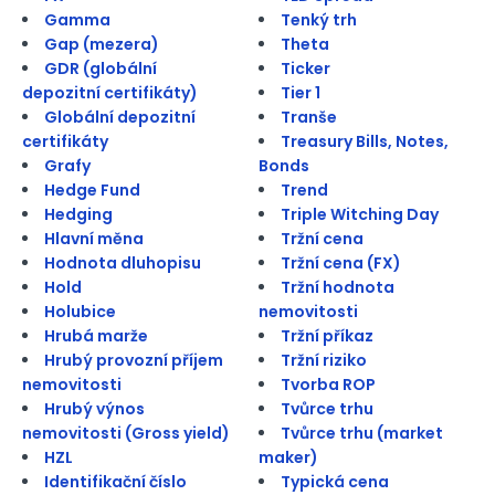
Gamma
Tenký trh
Gap (mezera)
Theta
GDR (globální
Ticker
depozitní certifikáty)
Tier 1
Globální depozitní
Tranše
certifikáty
Treasury Bills, Notes,
Grafy
Bonds
Hedge Fund
Trend
Hedging
Triple Witching Day
Hlavní měna
Tržní cena
Hodnota dluhopisu
Tržní cena (FX)
Hold
Tržní hodnota
Holubice
nemovitosti
Hrubá marže
Tržní příkaz
Hrubý provozní příjem
Tržní riziko
nemovitosti
Tvorba ROP
Hrubý výnos
Tvůrce trhu
nemovitosti (Gross yield)
Tvůrce trhu (market
HZL
maker)
Identifikační číslo
Typická cena