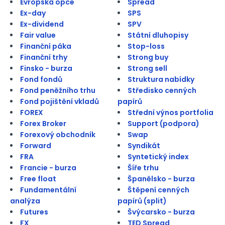
Evropská opce
Spread
Ex-day
SPS
Ex-dividend
SPV
Fair value
Státní dluhopisy
Finanční páka
Stop-loss
Finanční trhy
Strong buy
Finsko - burza
Strong sell
Fond fondů
Struktura nabídky
Fond peněžního trhu
Středisko cenných
Fond pojištění vkladů
papírů
FOREX
Střední výnos portfolia
Forex Broker
Support (podpora)
Forexový obchodník
Swap
Forward
Syndikát
FRA
Syntetický index
Francie - burza
Šíře trhu
Free float
Španělsko - burza
Fundamentální
Štěpení cenných
analýza
papírů (split)
Futures
Švýcarsko - burza
FX
TED Spread