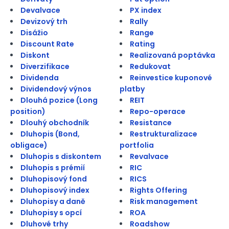
Devalvace
PX index
Devizový trh
Rally
Disážio
Range
Discount Rate
Rating
Diskont
Realizovaná poptávka
Diverzifikace
Redukovat
Dividenda
Reinvestice kuponové
Dividendový výnos
platby
Dlouhá pozice (Long
REIT
position)
Repo-operace
Dlouhý obchodník
Resistance
Dluhopis (Bond,
Restrukturalizace
obligace)
portfolia
Dluhopis s diskontem
Revalvace
Dluhopis s prémií
RIC
Dluhopisový fond
RICS
Dluhopisový index
Rights Offering
Dluhopisy a daně
Risk management
Dluhopisy s opcí
ROA
Dluhové trhy
Roadshow