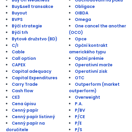
Buy&sell transakce
Obligace
Buyout
OIBDA
BVPS
Omega
Býčí strategie
One cancel the another
Býčí trh
(OCO)
Bytové družstvo (BD)
Opce
C/I
Opční kontrakt
Cable
amerického typu
Call option
Opční prémie
CAPEX
Operativní marže
Capital adequacy
Operativní zisk
Capital Expenditures
OTC
Carry Trade
Outperform (market
Cash flow
outperform)
CE3
Overweight
Cena úpisu
P.A.
Cenný papír
P/BV
Cenný papír listinný
P/CE
Cenný papír na
P/E
doručitele
P/S