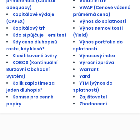
přiměřenost (Capital
Volatilní trh
adequacy)
VWAP (Cenově vážená
Kapitálové výdaje
průměrná cena)
(CAPEX)
Výnos do splatnosti
Kapitálový trh
Výnos nemovitosti
Kdo si půjčuje - emitent
(Yield)
Kdy cena dluhopisů
Výnos portfolia do
roste, kdy klesá?
splatnosti
Klasifikované úvěry
Výnosový index
KOBOS (Kontinuální
Výroční zpráva
Burzovní Obchodní
Warrant
Systém)
Yard
Kolik zaplatíme za
YTM (výnos do
jeden dluhopis?
splatnosti)
Komise pro cenné
Zajišťovatel
papíry
Zhodnocení