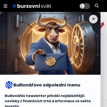
×
Průměrování
Průměrování je investiční strategie, která spočívá v
postupném nákupu nebo prodeji aktiv v pravidelných
intervalech nebo při určitých cenových hladinách. Cílem
je snížit vliv kolísání cen na výslednou průměrnou cenu
investice. Průměrování je často využíváno pro
Bullionářovo odpolední menu
dlouhodobé investice s cílem dosáhnout stabilnějšího a
vyváženého výnosu.
Bullionářův newsletter přináší nejdůležitější
novinky z finančních trhů a informace ze světa
investic.