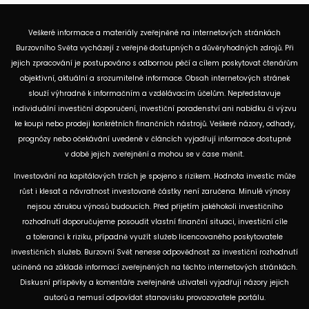
Veškeré informace a materiály zveřejněné na internetových stránkách
Burzovního Světa vycházejí z veřejně dostupných a důvěryhodných zdrojů. Při
jejich zpracování je postupováno s odbornou péčí a cílem poskytovat čtenářům
objektivní, aktuální a srozumitelné informace. Obsah internetových stránek
slouží výhradně k informačním a vzdělávacím účelům. Nepředstavuje
individuální investiční doporučení, investiční poradenství ani nabídku či výzvu
ke koupi nebo prodeji konkrétních finančních nástrojů. Veškeré názory, odhady,
prognózy nebo očekávání uvedené v článcích vyjadřují informace dostupné
v době jejich zveřejnění a mohou se v čase měnit.
Investování na kapitálových trzích je spojeno s rizikem. Hodnota investic může
růst i klesat a návratnost investované částky není zaručena. Minulé výnosy
nejsou zárukou výnosů budoucích. Před přijetím jakéhokoli investičního
rozhodnutí doporučujeme posoudit vlastní finanční situaci, investiční cíle
a toleranci k riziku, případně využít služeb licencovaného poskytovatele
investičních služeb. Burzovní Svět nenese odpovědnost za investiční rozhodnutí
učiněná na základě informací zveřejněných na těchto internetových stránkách.
Diskusní příspěvky a komentáře zveřejněné uživateli vyjadřují názory jejich
autorů a nemusí odpovídat stanovisku provozovatele portálu.