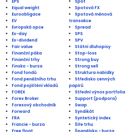
EPS
Spot
Equal weight
Spotová FX
Euroobligace
Spotová měnová
EV
transakce
Evropská opce
Spread
Ex-day
SPS
Ex-dividend
SPV
Fair value
Státní dluhopisy
Finanční páka
Stop-loss
Finanční trhy
Strong buy
Finsko - burza
Strong sell
Fond fondů
Struktura nabídky
Fond peněžního trhu
Středisko cenných
Fond pojištění vkladů
papírů
FOREX
Střední výnos portfolia
Forex Broker
Support (podpora)
Forexový obchodník
Swap
Forward
Syndikát
FRA
Syntetický index
Francie - burza
Šíře trhu
Free float
Španělsko - burza