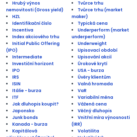
Hrubý výnos
Tvůrce trhu
nemovitosti (Gross yield)
Tvůrce trhu (market
HZL
maker)
Identifikační číslo
Typická cena
Incentiva
Underperform (market
Index akciového trhu
underperform)
Initial Public Offering
Underweight
(IPO)
Upisovací období
Intermediate
Upisování akcií
Investiční horizont
Úrokové krytí
IPO
USA - burza
IRS
Úvěry klientům
ISIN
Valná hromada
Itálie - burza
VaR
ITF
Variabilní měna
Jak dluhopis koupit?
Vážená cena
Japonsko
Věčný dluhopis
Junk bonds
Vnitřní míra výnosnosti
Kanada - burza
(IRR)
Kapitálová
Volatilita