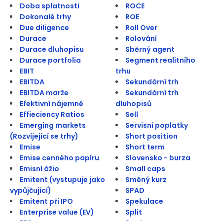
Doba splatnosti
ROCE
Dokonalé trhy
ROE
Due diligence
Roll Over
Durace
Rolování
Durace dluhopisu
Sběrný agent
Durace portfolia
Segment realitního
EBIT
trhu
EBITDA
Sekundární trh
EBITDA marže
Sekundární trh
Efektivní nájemné
dluhopisů
Effieciency Ratios
Sell
Emerging markets
Servisní poplatky
(Rozvíjející se trhy)
Short position
Emise
Short term
Emise cenného papíru
Slovensko - burza
Emisní ážio
Small caps
Emitent (vystupuje jako
Směný kurz
vypůjčující)
SPAD
Emitent při IPO
Spekulace
Enterprise value (EV)
Split