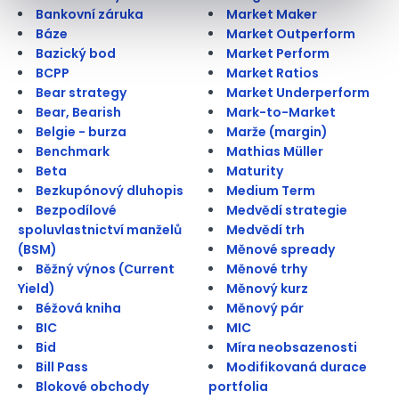
Bankovní záruka
Market Maker
Báze
Market Outperform
Bazický bod
Market Perform
BCPP
Market Ratios
Bear strategy
Market Underperform
Bear, Bearish
Mark-to-Market
Belgie - burza
Marže (margin)
Benchmark
Mathias Müller
Beta
Maturity
Bezkupónový dluhopis
Medium Term
Bezpodílové
Medvědí strategie
spoluvlastnictví manželů
Medvědí trh
(BSM)
Měnové spready
Běžný výnos (Current
Měnové trhy
Yield)
Měnový kurz
Béžová kniha
Měnový pár
BIC
MIC
Bid
Míra neobsazenosti
Bill Pass
Modifikovaná durace
Blokové obchody
portfolia