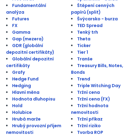
Fundamentální
Štěpení cenných
analýza
papírů (split)
Futures
Švýcarsko - burza
FX
TED Spread
Gamma
Tenký trh
Gap (mezera)
Theta
GDR (globální
Ticker
depozitní certifikáty)
Tier 1
Globální depozitní
Tranše
certifikáty
Treasury Bills, Notes,
Grafy
Bonds
Hedge Fund
Trend
Hedging
Triple Witching Day
Hlavní měna
Tržní cena
Hodnota dluhopisu
Tržní cena (FX)
Hold
Tržní hodnota
Holubice
nemovitosti
Hrubá marže
Tržní příkaz
Hrubý provozní příjem
Tržní riziko
nemovitosti
Tvorba ROP