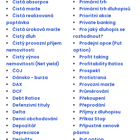
Čistá absorpce
Primární trh
Čistá marže
Primární trh dluhopisů
Čistá realizovaná
Prioritní akcie
poptávka
Private banking
Čistá úroková marže
Pro jaký dluhopis se
Čistý dluh
rozhodnout?
Čistý provozní příjem
Prodejní opce (Put
nemovitosti
option)
Čistý výnos
Profit taking
nemovitosti (Net yield)
Profitability Ratios
ČOJ
Prospekt
Dánsko - burza
Protistrana
DAX
Provozní marže
DCF
Průměrování
Debt Ratios
Překoupení
Defenzivní tituly
Přeprodání
Delta
Příjmy z dluhopisu
Denní obchodování
Příkaz Stop
Depozitář
Přípustné cenové
Depreciace
pásmo
Deriváty
Put option