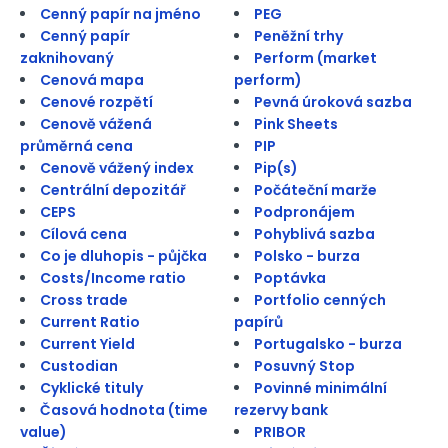
Cenný papír na jméno
PEG
Cenný papír
Peněžní trhy
zaknihovaný
Perform (market
Cenová mapa
perform)
Cenové rozpětí
Pevná úroková sazba
Cenově vážená
Pink Sheets
průměrná cena
PIP
Cenově vážený index
Pip(s)
Centrální depozitář
Počáteční marže
CEPS
Podpronájem
Cílová cena
Pohyblivá sazba
Co je dluhopis - půjčka
Polsko - burza
Costs/Income ratio
Poptávka
Cross trade
Portfolio cenných
Current Ratio
papírů
Current Yield
Portugalsko - burza
Custodian
Posuvný Stop
Cyklické tituly
Povinné minimální
Časová hodnota (time
rezervy bank
value)
PRIBOR