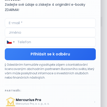
Zadejte své údaje a získejte 4 originální e-booky
Bullionářův slovníček
ZDARMA!
Accumulate
Komoditní trhy
ADR (Americké
Komunální dluhopisy
depozitní certifikáty)
Kontinuální režim
Advokátní úschova
Konvertibilní obligace
Přihlásit se k odběru
Akcie
Korporátní dluhopisy
Akcie kmenová
Kotace
Odesláním formuláře vyjadřujete zájem o kontaktování
Akcie na doručitele
Kotovaná měna
licencovaným obchodním partnerem Burzovního světa, který
Akcie prioritní
Krátká pozice
vám může poskytnout informace o investičních službách
Akciové riziko (Risk On
Krátká pozice (short
nebo finančních nástrojích.
Shares)
selling)
Akciové trhy
Krátký klient
PARTNEŘI:
Akontace
Křížový kurz
Akvizice
Kupní opce (call
Mercurius Pro
›
Alikvotní úrokový výnos
option)
Mercurius Pro, o. c. p., a. s.