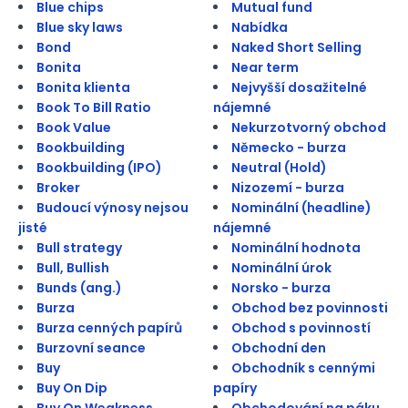
Blue chips
Mutual fund
Blue sky laws
Nabídka
Bond
Naked Short Selling
Bonita
Near term
Bonita klienta
Nejvyšší dosažitelné
Book To Bill Ratio
nájemné
Book Value
Nekurzotvorný obchod
Bookbuilding
Německo - burza
Bookbuilding (IPO)
Neutral (Hold)
Broker
Nizozemí - burza
Budoucí výnosy nejsou
Nominální (headline)
jisté
nájemné
Bull strategy
Nominální hodnota
Bull, Bullish
Nominální úrok
Bunds (ang.)
Norsko - burza
Burza
Obchod bez povinnosti
Burza cenných papírů
Obchod s povinností
Burzovní seance
Obchodní den
Buy
Obchodník s cennými
Buy On Dip
papíry
Buy On Weakness
Obchodování na páku