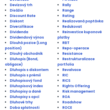
Devizový trh
Rally
Disážio
Range
Discount Rate
Rating
Diskont
Realizovaná poptávka
Diverzifikace
Redukovat
Dividenda
Reinvestice kuponové
Dividendový výnos
platby
Dlouhá pozice (Long
REIT
position)
Repo-operace
Dlouhý obchodník
Resistance
Dluhopis (Bond,
Restrukturalizace
obligace)
portfolia
Dluhopis s diskontem
Revalvace
Dluhopis s prémií
RIC
Dluhopisový fond
RICS
Dluhopisový index
Rights Offering
Dluhopisy a daně
Risk management
Dluhopisy s opcí
ROA
Dluhové trhy
Roadshow
Doba splatnosti
ROCE