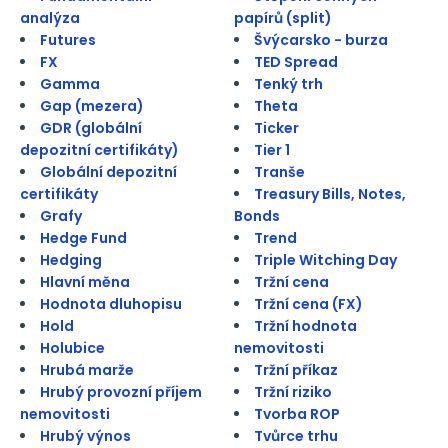
analýza
papírů (split)
Futures
Švýcarsko - burza
FX
TED Spread
Gamma
Tenký trh
Gap (mezera)
Theta
GDR (globální
Ticker
depozitní certifikáty)
Tier 1
Globální depozitní
Tranše
certifikáty
Treasury Bills, Notes,
Grafy
Bonds
Hedge Fund
Trend
Hedging
Triple Witching Day
Hlavní měna
Tržní cena
Hodnota dluhopisu
Tržní cena (FX)
Hold
Tržní hodnota
Holubice
nemovitosti
Hrubá marže
Tržní příkaz
Hrubý provozní příjem
Tržní riziko
nemovitosti
Tvorba ROP
Hrubý výnos
Tvůrce trhu