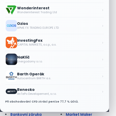
Alokace
Kupónový výnos
Alokace (IPO)
Kurz cenného papíru
Wonderinterest
›
Alokační efektivnost
Kurzotvorný obchod
Wonderinterest Trading Ltd
Americká opce
Kurzové riziko
Anglická aukce
Lednový efekt
Ozios
›
APME FX TRADING EUROPE LTD
Anuita
Leverage Buyout
Apreciace
Likvidita
Arbitráž
Likvidní trh
InvestingFox
›
CAPITAL MARKETS, o.c.p., a.s.
Asijská opce
Limitní příkaz
Ask
Liquidity ratios
NaKlíč
At best order; at
Lock up period
›
Energodomy s.r.o.
market order
Long position
Auditor
Long Term
Barth Operák
Auditorská společnost
Lot
›
Autocentrum BARTH a.s.
Aukce
Lze na dluhopisu
Aukce dluhopisová
prodělat?
Benecko
›
Aukce na BCPP
Maďarsko - burza
AnTePo Developement, s.r.o.
AUV
Makléř
Při obchodování CFD ztrácí peníze 77,7 % účtů.
Back office
Margin
Balancovaný fond
Margin call
Bankovní záruka
Market Maker