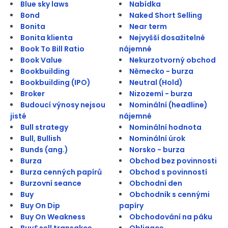
Blue sky laws
Nabídka
Bond
Naked Short Selling
Bonita
Near term
Bonita klienta
Nejvyšší dosažitelné
Book To Bill Ratio
nájemné
Book Value
Nekurzotvorný obchod
Bookbuilding
Německo - burza
Bookbuilding (IPO)
Neutral (Hold)
Broker
Nizozemí - burza
Budoucí výnosy nejsou
Nominální (headline)
jisté
nájemné
Bull strategy
Nominální hodnota
Bull, Bullish
Nominální úrok
Bunds (ang.)
Norsko - burza
Burza
Obchod bez povinnosti
Burza cenných papírů
Obchod s povinností
Burzovní seance
Obchodní den
Buy
Obchodník s cennými
Buy On Dip
papíry
Buy On Weakness
Obchodování na páku
Buy&sell transakce
Obligace