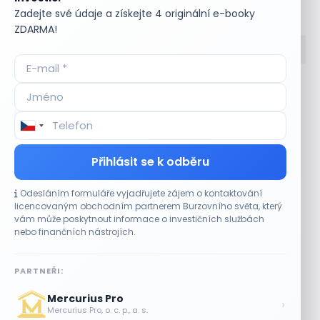
Bullionářův slovníček
Zadejte své údaje a získejte 4 originální e-booky
ZDARMA!
Accumulate
Komoditní trhy
ADR (Americké
Komunální dluhopisy
depozitní certifikáty)
Kontinuální režim
Advokátní úschova
Konvertibilní obligace
Akcie
Korporátní dluhopisy
Přihlásit se k odběru
Akcie kmenová
Kotace
Akcie na doručitele
Kotovaná měna
Odesláním formuláře vyjadřujete zájem o kontaktování
Akcie prioritní
Krátká pozice
licencovaným obchodním partnerem Burzovního světa, který
Akciové riziko (Risk On
Krátká pozice (short
vám může poskytnout informace o investičních službách
Shares)
selling)
nebo finančních nástrojích.
Akciové trhy
Krátký klient
Akontace
Křížový kurz
PARTNEŘI:
Akvizice
Kupní opce (call
Alikvotní úrokový výnos
option)
Mercurius Pro
›
(AUV)
Kupónový dluhopis
Mercurius Pro, o. c. p., a. s.