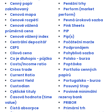
Cenný papír
Peněžní trhy
zaknihovaný
Perform (market
Cenová mapa
perform)
Cenové rozpětí
Pevná úroková sazba
Cenově vážená
Pink Sheets
průměrná cena
PIP
Cenově vážený index
Pip(s)
Centrální depozitář
Počáteční marže
CEPS
Podpronájem
Cílová cena
Pohyblivá sazba
Co je dluhopis - půjčka
Polsko - burza
Costs/Income ratio
Poptávka
Cross trade
Portfolio cenných
Current Ratio
papírů
Current Yield
Portugalsko - burza
Custodian
Posuvný Stop
Cyklické tituly
Povinné minimální
Časová hodnota (time
rezervy bank
value)
PRIBOR
Čistá absorpce
Primární trh