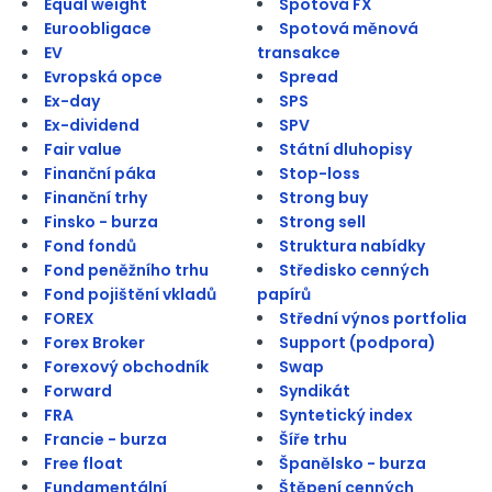
Equal weight
Spotová FX
Euroobligace
Spotová měnová
EV
transakce
Evropská opce
Spread
Ex-day
SPS
Ex-dividend
SPV
Fair value
Státní dluhopisy
Finanční páka
Stop-loss
Finanční trhy
Strong buy
Finsko - burza
Strong sell
Fond fondů
Struktura nabídky
Fond peněžního trhu
Středisko cenných
Fond pojištění vkladů
papírů
FOREX
Střední výnos portfolia
Forex Broker
Support (podpora)
Forexový obchodník
Swap
Forward
Syndikát
FRA
Syntetický index
Francie - burza
Šíře trhu
Free float
Španělsko - burza
Fundamentální
Štěpení cenných