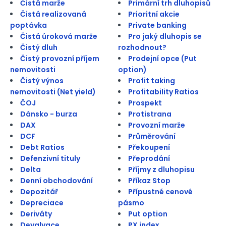
Čistá marže
Primární trh dluhopisů
Čistá realizovaná
Prioritní akcie
poptávka
Private banking
Čistá úroková marže
Pro jaký dluhopis se
Čistý dluh
rozhodnout?
Čistý provozní příjem
Prodejní opce (Put
nemovitosti
option)
Čistý výnos
Profit taking
nemovitosti (Net yield)
Profitability Ratios
ČOJ
Prospekt
Dánsko - burza
Protistrana
DAX
Provozní marže
DCF
Průměrování
Debt Ratios
Překoupení
Defenzivní tituly
Přeprodání
Delta
Příjmy z dluhopisu
Denní obchodování
Příkaz Stop
Depozitář
Přípustné cenové
Depreciace
pásmo
Deriváty
Put option
Devalvace
PX index