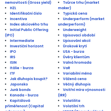
nemovitosti (Gross yield)
Tvůrce trhu (market
HZL
maker)
Identifikační číslo
Typická cena
Incentiva
Underperform (market
Index akciového trhu
underperform)
Initial Public Offering
Underweight
(IPO)
Upisovací období
Intermediate
Upisování akcií
Investiční horizont
Úrokové krytí
IPO
USA - burza
IRS
Úvěry klientům
ISIN
Valná hromada
Itálie - burza
VaR
ITF
Variabilní měna
Jak dluhopis koupit?
Vážená cena
Japonsko
Věčný dluhopis
Junk bonds
Vnitřní míra výnosnosti
Kanada - burza
(IRR)
Kapitálová
Volatilita
přiměřenost (Capital
Volatilní trh