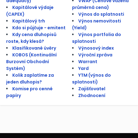
adequacy)
VWAP (Cenově vážená
Kapitálové výdaje
průměrná cena)
(CAPEX)
Výnos do splatnosti
Kapitálový trh
Výnos nemovitosti
Kdo si půjčuje - emitent
(Yield)
Kdy cena dluhopisů
Výnos portfolia do
roste, kdy klesá?
splatnosti
Klasifikované úvěry
Výnosový index
KOBOS (Kontinuální
Výroční zpráva
Burzovní Obchodní
Warrant
Systém)
Yard
Kolik zaplatíme za
YTM (výnos do
jeden dluhopis?
splatnosti)
Komise pro cenné
Zajišťovatel
papíry
Zhodnocení