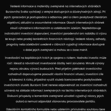
Veškeré informace a materiály zveřejněné na internetových stránkách
Burzovního Světa vycházejí z veřejně dostupných a důvěryhodných zdrojů. Při
jejich zpracování je postupováno s odbornou péčí a cílem poskytovat čtenářům
objektivní, aktuální a srozumitelné informace. Obsah internetových stránek
slouží výhradně k informačním a vzdělávacím účelům. Nepředstavuje
individuální investiční doporučení, investiční poradenství ani nabídku či výzvu
ke koupi nebo prodeji konkrétních finančních nástrojů. Veškeré názory, odhady,
prognózy nebo očekávání uvedené v článcích vyjadřují informace dostupné
v době jejich zveřejnění a mohou se v čase měnit.
Investování na kapitálových trzích je spojeno s rizikem. Hodnota investic může
růst i klesat a návratnost investované částky není zaručena. Minulé výnosy
nejsou zárukou výnosů budoucích. Před přijetím jakéhokoli investičního
rozhodnutí doporučujeme posoudit vlastní finanční situaci, investiční cíle
a toleranci k riziku, případně využít služeb licencovaného poskytovatele
investičních služeb. Burzovní Svět nenese odpovědnost za investiční rozhodnutí
učiněná na základě informací zveřejněných na těchto internetových stránkách.
Diskusní příspěvky a komentáře zveřejněné uživateli vyjadřují názory jejich
autorů a nemusí odpovídat stanovisku provozovatele portálu.
Odesláním kontaktního formuláře nebo udělením příslušného souhlasu bere