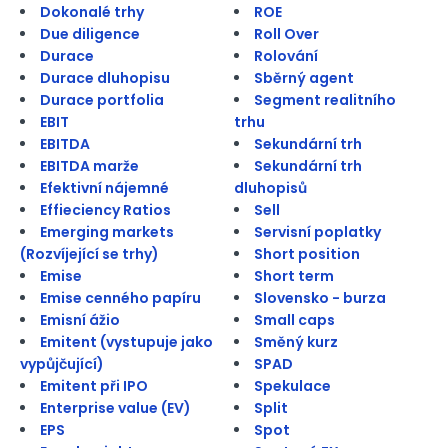
Dokonalé trhy
ROE
Due diligence
Roll Over
Durace
Rolování
Durace dluhopisu
Sběrný agent
Durace portfolia
Segment realitního
EBIT
trhu
EBITDA
Sekundární trh
EBITDA marže
Sekundární trh
Efektivní nájemné
dluhopisů
Effieciency Ratios
Sell
Emerging markets
Servisní poplatky
(Rozvíjející se trhy)
Short position
Emise
Short term
Emise cenného papíru
Slovensko - burza
Emisní ážio
Small caps
Emitent (vystupuje jako
Směný kurz
vypůjčující)
SPAD
Emitent při IPO
Spekulace
Enterprise value (EV)
Split
EPS
Spot