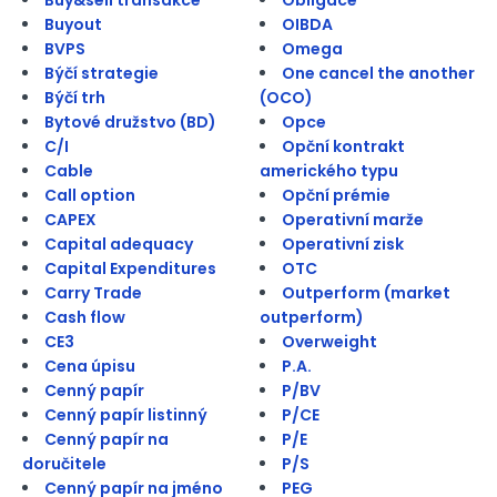
Buyout
OIBDA
BVPS
Omega
Býčí strategie
One cancel the another
Býčí trh
(OCO)
Bytové družstvo (BD)
Opce
C/I
Opční kontrakt
Cable
amerického typu
Call option
Opční prémie
CAPEX
Operativní marže
Capital adequacy
Operativní zisk
Capital Expenditures
OTC
Carry Trade
Outperform (market
Cash flow
outperform)
CE3
Overweight
Cena úpisu
P.A.
Cenný papír
P/BV
Cenný papír listinný
P/CE
Cenný papír na
P/E
doručitele
P/S
Cenný papír na jméno
PEG