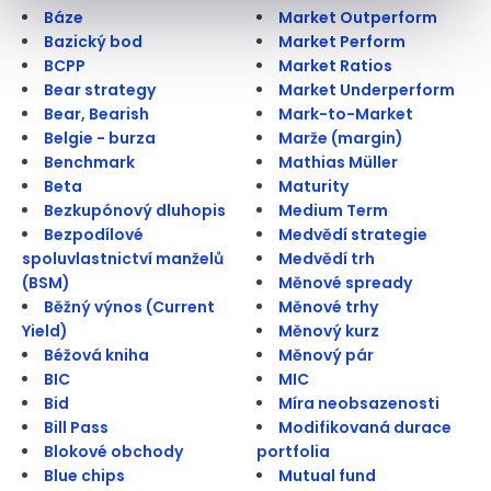
Báze
Market Outperform
Bazický bod
Market Perform
BCPP
Market Ratios
Bear strategy
Market Underperform
Bear, Bearish
Mark-to-Market
Belgie - burza
Marže (margin)
Benchmark
Mathias Müller
Beta
Maturity
Bezkupónový dluhopis
Medium Term
Bezpodílové
Medvědí strategie
spoluvlastnictví manželů
Medvědí trh
(BSM)
Měnové spready
Běžný výnos (Current
Měnové trhy
Yield)
Měnový kurz
Béžová kniha
Měnový pár
BIC
MIC
Bid
Míra neobsazenosti
Bill Pass
Modifikovaná durace
Blokové obchody
portfolia
Blue chips
Mutual fund