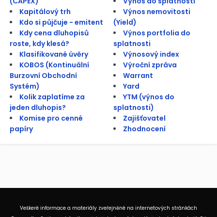
(CAPEX)
Výnos do splatnosti
Kapitálový trh
Výnos nemovitosti
Kdo si půjčuje - emitent
(Yield)
Kdy cena dluhopisů
Výnos portfolia do
roste, kdy klesá?
splatnosti
Klasifikované úvěry
Výnosový index
KOBOS (Kontinuální
Výroční zpráva
Burzovní Obchodní
Warrant
Systém)
Yard
Kolik zaplatíme za
YTM (výnos do
jeden dluhopis?
splatnosti)
Komise pro cenné
Zajišťovatel
papíry
Zhodnocení
Veškeré informace a materiály zveřejněné na internetových stránkách