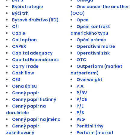
Býčí strategie
One cancel the another
Býčí trh
(OCO)
Bytové družstvo (BD)
Opce
C/I
Opční kontrakt
Cable
amerického typu
Call option
Opční prémie
CAPEX
Operativní marže
Capital adequacy
Operativní zisk
Capital Expenditures
OTC
Carry Trade
Outperform (market
Cash flow
outperform)
CE3
Overweight
Cena úpisu
P.A.
Cenný papír
P/BV
Cenný papír listinný
P/CE
Cenný papír na
P/E
doručitele
P/S
Cenný papír na jméno
PEG
Cenný papír
Peněžní trhy
zaknihovaný
Perform (market