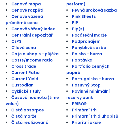
Cenová mapa
perform)
Cenové rozpětí
Pevná úroková sazba
Cenově vážená
Pink Sheets
průměrná cena
PIP
Cenově vážený index
Pip(s)
Centrální depozitář
Počáteční marže
CEPS
Podpronájem
Cílová cena
Pohyblivá sazba
Co je dluhopis - půjčka
Polsko - burza
Costs/Income ratio
Poptávka
Cross trade
Portfolio cenných
Current Ratio
papírů
Current Yield
Portugalsko - burza
Custodian
Posuvný Stop
Cyklické tituly
Povinné minimální
Časová hodnota (time
rezervy bank
value)
PRIBOR
Čistá absorpce
Primární trh
Čistá marže
Primární trh dluhopisů
Čistá realizovaná
Prioritní akcie