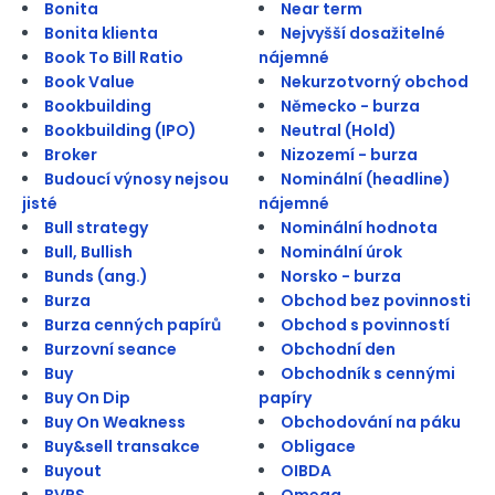
Bonita
Near term
Bonita klienta
Nejvyšší dosažitelné
Book To Bill Ratio
nájemné
Book Value
Nekurzotvorný obchod
Bookbuilding
Německo - burza
Bookbuilding (IPO)
Neutral (Hold)
Broker
Nizozemí - burza
Budoucí výnosy nejsou
Nominální (headline)
jisté
nájemné
Bull strategy
Nominální hodnota
Bull, Bullish
Nominální úrok
Bunds (ang.)
Norsko - burza
Burza
Obchod bez povinnosti
Burza cenných papírů
Obchod s povinností
Burzovní seance
Obchodní den
Buy
Obchodník s cennými
Buy On Dip
papíry
Buy On Weakness
Obchodování na páku
Buy&sell transakce
Obligace
Buyout
OIBDA
BVPS
Omega