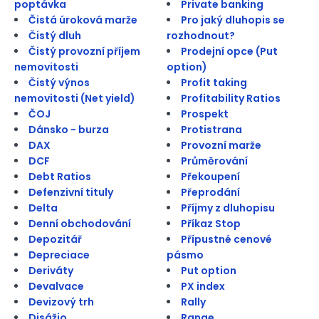
poptávka
Private banking
Čistá úroková marže
Pro jaký dluhopis se
Čistý dluh
rozhodnout?
Čistý provozní příjem
Prodejní opce (Put
nemovitosti
option)
Čistý výnos
Profit taking
nemovitosti (Net yield)
Profitability Ratios
ČOJ
Prospekt
Dánsko - burza
Protistrana
DAX
Provozní marže
DCF
Průměrování
Debt Ratios
Překoupení
Defenzivní tituly
Přeprodání
Delta
Příjmy z dluhopisu
Denní obchodování
Příkaz Stop
Depozitář
Přípustné cenové
Depreciace
pásmo
Deriváty
Put option
Devalvace
PX index
Devizový trh
Rally
Disážio
Range