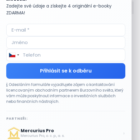
Zadejte své údaje a získejte 4 originální e-booky
ZDARMA!
Accumulate
Komoditní trhy
ADR (Americké
Komunální dluhopisy
depozitní certifikáty)
Kontinuální režim
Advokátní úschova
Konvertibilní obligace
Akcie
Korporátní dluhopisy
Akcie kmenová
Kotace
Akcie na doručitele
Kotovaná měna
Přihlásit se k odběru
Akcie prioritní
Krátká pozice
Akciové riziko (Risk On
Krátká pozice (short
Odesláním formuláře vyjadřujete zájem o kontaktování
Shares)
selling)
licencovaným obchodním partnerem Burzovního světa, který
Akciové trhy
Krátký klient
vám může poskytnout informace o investičních službách
Akontace
Křížový kurz
nebo finančních nástrojích.
Akvizice
Kupní opce (call
Alikvotní úrokový výnos
option)
PARTNEŘI:
(AUV)
Kupónový dluhopis
Alokace
Kupónový výnos
Mercurius Pro
›
Alokace (IPO)
Kurz cenného papíru
Mercurius Pro, o. c. p., a. s.