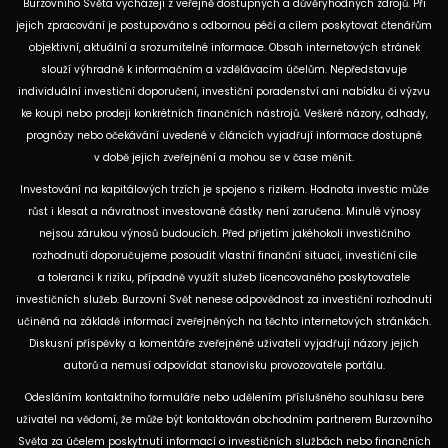
Burzovního Světa vycházejí z veřejně dostupných a důvěryhodných zdrojů. Při
jejich zpracování je postupováno s odbornou péčí a cílem poskytovat čtenářům
objektivní, aktuální a srozumitelné informace. Obsah internetových stránek
slouží výhradně k informačním a vzdělávacím účelům. Nepředstavuje
individuální investiční doporučení, investiční poradenství ani nabídku či výzvu
ke koupi nebo prodeji konkrétních finančních nástrojů. Veškeré názory, odhady,
prognózy nebo očekávání uvedené v článcích vyjadřují informace dostupné
v době jejich zveřejnění a mohou se v čase měnit.
Investování na kapitálových trzích je spojeno s rizikem. Hodnota investic může
růst i klesat a návratnost investované částky není zaručena. Minulé výnosy
nejsou zárukou výnosů budoucích. Před přijetím jakéhokoli investičního
rozhodnutí doporučujeme posoudit vlastní finanční situaci, investiční cíle
a toleranci k riziku, případně využít služeb licencovaného poskytovatele
investičních služeb. Burzovní Svět nenese odpovědnost za investiční rozhodnutí
učiněná na základě informací zveřejněných na těchto internetových stránkách.
Diskusní příspěvky a komentáře zveřejněné uživateli vyjadřují názory jejich
autorů a nemusí odpovídat stanovisku provozovatele portálu.
Odesláním kontaktního formuláře nebo udělením příslušného souhlasu bere
uživatel na vědomí, že může být kontaktován obchodním partnerem Burzovního
Světa za účelem poskytnutí informací o investičních službách nebo finančních