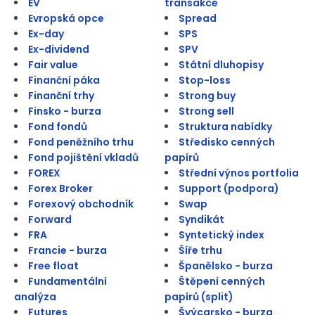
EV
transakce
Evropská opce
Spread
Ex-day
SPS
Ex-dividend
SPV
Fair value
Státní dluhopisy
Finanční páka
Stop-loss
Finanční trhy
Strong buy
Finsko - burza
Strong sell
Fond fondů
Struktura nabídky
Fond peněžního trhu
Středisko cenných
Fond pojištění vkladů
papírů
FOREX
Střední výnos portfolia
Forex Broker
Support (podpora)
Forexový obchodník
Swap
Forward
Syndikát
FRA
Syntetický index
Francie - burza
Šíře trhu
Free float
Španělsko - burza
Fundamentální
Štěpení cenných
analýza
papírů (split)
Futures
Švýcarsko - burza