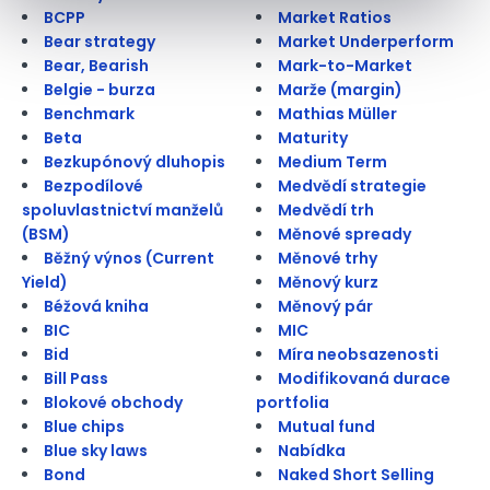
BCPP
Market Ratios
Bear strategy
Market Underperform
Bear, Bearish
Mark-to-Market
Belgie - burza
Marže (margin)
Benchmark
Mathias Müller
Beta
Maturity
Bezkupónový dluhopis
Medium Term
Bezpodílové
Medvědí strategie
spoluvlastnictví manželů
Medvědí trh
(BSM)
Měnové spready
Běžný výnos (Current
Měnové trhy
Yield)
Měnový kurz
Béžová kniha
Měnový pár
BIC
MIC
Bid
Míra neobsazenosti
Bill Pass
Modifikovaná durace
Blokové obchody
portfolia
Blue chips
Mutual fund
Blue sky laws
Nabídka
Bond
Naked Short Selling