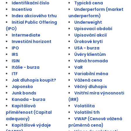
Identifikační číslo
Typická cena
Incentiva
Underperform (market
Index akciového trhu
underperform)
Initial Public Offering
Underweight
(IPO)
Upisovací období
Intermediate
Upisování akcií
Investiční horizont
Úrokové krytí
IPO
USA - burza
IRS
Úvěry klientům
ISIN
Valná hromada
Itálie - burza
VaR
ITF
Variabilní měna
Jak dluhopis koupit?
Vážená cena
Japonsko
Věčný dluhopis
Junk bonds
Vnitřní míra výnosnosti
Kanada - burza
(IRR)
Kapitálová
Volatilita
přiměřenost (Capital
Volatilní trh
adequacy)
VWAP (Cenově vážená
Kapitálové výdaje
průměrná cena)