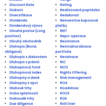
Discount Rate
Rating
Diskont
Realizovaná poptávka
Diverzifikace
Redukovat
Dividenda
Reinvestice kuponové
Dividendový výnos
platby
Dlouhá pozice (Long
REIT
position)
Repo-operace
Dlouhý obchodník
Resistance
Dluhopis (Bond,
Restrukturalizace
obligace)
portfolia
Dluhopis s diskontem
Revalvace
Dluhopis s prémií
RIC
Dluhopisový fond
RICS
Dluhopisový index
Rights Offering
Dluhopisy a daně
Risk management
Dluhopisy s opcí
ROA
Dluhové trhy
Roadshow
Doba splatnosti
ROCE
Dokonalé trhy
ROE
Due diligence
Roll Over