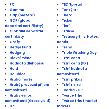
FX
TED Spread
Gamma
Tenký trh
Gap (mezera)
Theta
GDR (globální
Ticker
depozitní certifikáty)
Tier 1
Globální depozitní
Tranše
certifikáty
Treasury Bills, Notes,
Grafy
Bonds
Hedge Fund
Trend
Hedging
Triple Witching Day
Hlavní měna
Tržní cena
Hodnota dluhopisu
Tržní cena (FX)
Hold
Tržní hodnota
Holubice
nemovitosti
Hrubá marže
Tržní příkaz
Hrubý provozní příjem
Tržní riziko
nemovitosti
Tvorba ROP
Hrubý výnos
Tvůrce trhu
nemovitosti (Gross yield)
Tvůrce trhu (market
HZL
maker)