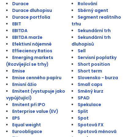
Durace
Rolování
Durace dluhopisu
Sběrný agent
Durace portfolia
Segment realitního
EBIT
trhu
EBITDA
Sekundární trh
EBITDA marže
Sekundární trh
Efektivní nájemné
dluhopisů
Effieciency Ratios
Sell
Emerging markets
Servisní poplatky
(Rozvíjející se trhy)
Short position
Emise
Short term
Emise cenného papíru
Slovensko - burza
Emisní ážio
Small caps
Emitent (vystupuje jako
Směný kurz
vypůjčující)
SPAD
Emitent při IPO
Spekulace
Enterprise value (EV)
Split
EPS
Spot
Equal weight
Spotová FX
Euroobligace
Spotová měnová