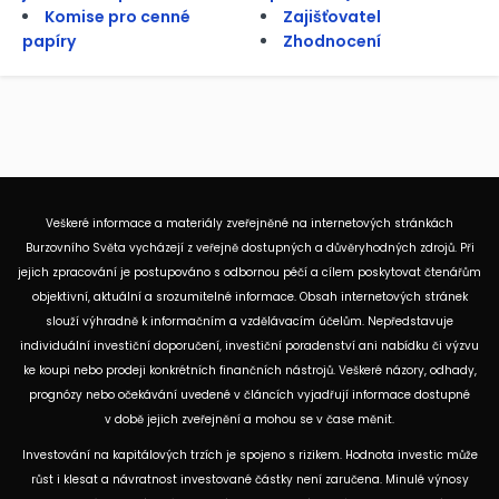
Komise pro cenné
Zajišťovatel
papíry
Zhodnocení
Veškeré informace a materiály zveřejněné na internetových stránkách
Burzovního Světa vycházejí z veřejně dostupných a důvěryhodných zdrojů. Při
jejich zpracování je postupováno s odbornou péčí a cílem poskytovat čtenářům
objektivní, aktuální a srozumitelné informace. Obsah internetových stránek
slouží výhradně k informačním a vzdělávacím účelům. Nepředstavuje
individuální investiční doporučení, investiční poradenství ani nabídku či výzvu
ke koupi nebo prodeji konkrétních finančních nástrojů. Veškeré názory, odhady,
prognózy nebo očekávání uvedené v článcích vyjadřují informace dostupné
v době jejich zveřejnění a mohou se v čase měnit.
Investování na kapitálových trzích je spojeno s rizikem. Hodnota investic může
růst i klesat a návratnost investované částky není zaručena. Minulé výnosy