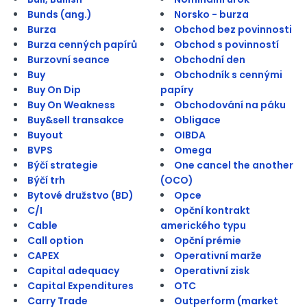
Bunds (ang.)
Norsko - burza
Burza
Obchod bez povinnosti
Burza cenných papírů
Obchod s povinností
Burzovní seance
Obchodní den
Buy
Obchodník s cennými
Buy On Dip
papíry
Buy On Weakness
Obchodování na páku
Buy&sell transakce
Obligace
Buyout
OIBDA
BVPS
Omega
Býčí strategie
One cancel the another
Býčí trh
(OCO)
Bytové družstvo (BD)
Opce
C/I
Opční kontrakt
Cable
amerického typu
Call option
Opční prémie
CAPEX
Operativní marže
Capital adequacy
Operativní zisk
Capital Expenditures
OTC
Carry Trade
Outperform (market