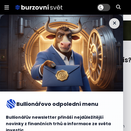
×
Kolik zaplatíme za jeden dluhopis
Cena jednoho dluhopisu závisí na různých faktorech.
Každý dluhopis má jmenovitou (nominální) hodnotu,
kterou určuje emitent v emisních podmínkách. Tato
hodnota často bývá 10 000 CZK, ale může se lišit i v nižší
nebo vyšší hodnotě. Je však důležité si uvědomit, že
Bullionářovo odpolední menu
nominální hodnota dluhopisu zřídka odpovídá skutečné
ceně, za kterou lze dluhopis na trhu koupit.
Bullionářův newsletter přináší nejdůležitější
novinky z finančních trhů a informace ze světa
Cena dluhopisu závisí zejména na dvou faktorech. Prvním
investic.