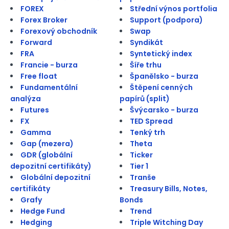
FOREX
Střední výnos portfolia
Forex Broker
Support (podpora)
Forexový obchodník
Swap
Forward
Syndikát
FRA
Syntetický index
Francie - burza
Šíře trhu
Free float
Španělsko - burza
Fundamentální
Štěpení cenných
analýza
papírů (split)
Futures
Švýcarsko - burza
FX
TED Spread
Gamma
Tenký trh
Gap (mezera)
Theta
GDR (globální
Ticker
depozitní certifikáty)
Tier 1
Globální depozitní
Tranše
certifikáty
Treasury Bills, Notes,
Grafy
Bonds
Hedge Fund
Trend
Hedging
Triple Witching Day