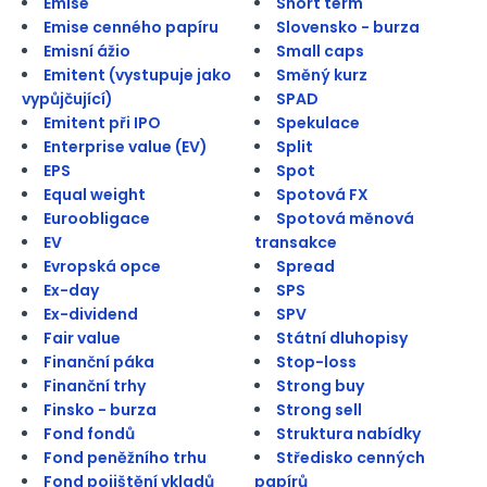
Emise
Short term
Emise cenného papíru
Slovensko - burza
Emisní ážio
Small caps
Emitent (vystupuje jako
Směný kurz
vypůjčující)
SPAD
Emitent při IPO
Spekulace
Enterprise value (EV)
Split
EPS
Spot
Equal weight
Spotová FX
Euroobligace
Spotová měnová
EV
transakce
Evropská opce
Spread
Ex-day
SPS
Ex-dividend
SPV
Fair value
Státní dluhopisy
Finanční páka
Stop-loss
Finanční trhy
Strong buy
Finsko - burza
Strong sell
Fond fondů
Struktura nabídky
Fond peněžního trhu
Středisko cenných
Fond pojištění vkladů
papírů