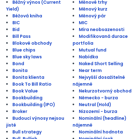
Běžný výnos (Current
Měnové trhy
Yield)
Měnový kurz
Béžová kniha
Měnový pár
BIC
MIC
Bid
Míra neobsazenosti
Bill Pass
Modifikovaná durace
Blokové obchody
portfolia
Blue chips
Mutual fund
Blue sky laws
Nabídka
Bond
Naked Short Selling
Bonita
Near term
Bonita klienta
Nejvyšší dosažitelné
Book To Bill Ratio
nájemné
Book Value
Nekurzotvorný obchod
Bookbuilding
Německo - burza
Bookbuilding (IPO)
Neutral (Hold)
Broker
Nizozemí - burza
Budoucí výnosy nejsou
Nominální (headline)
jisté
nájemné
Bull strategy
Nominální hodnota
Bull, Bullish
Nominální úrok