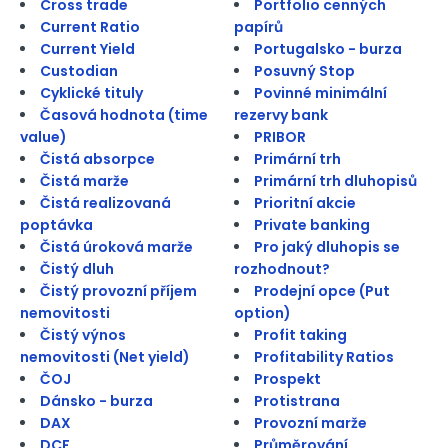
Cross trade
Portfolio cenných
Current Ratio
papírů
Current Yield
Portugalsko - burza
Custodian
Posuvný Stop
Cyklické tituly
Povinné minimální
Časová hodnota (time
rezervy bank
value)
PRIBOR
Čistá absorpce
Primární trh
Čistá marže
Primární trh dluhopisů
Čistá realizovaná
Prioritní akcie
poptávka
Private banking
Čistá úroková marže
Pro jaký dluhopis se
Čistý dluh
rozhodnout?
Čistý provozní příjem
Prodejní opce (Put
nemovitosti
option)
Čistý výnos
Profit taking
nemovitosti (Net yield)
Profitability Ratios
ČOJ
Prospekt
Dánsko - burza
Protistrana
DAX
Provozní marže
DCF
Průměrování