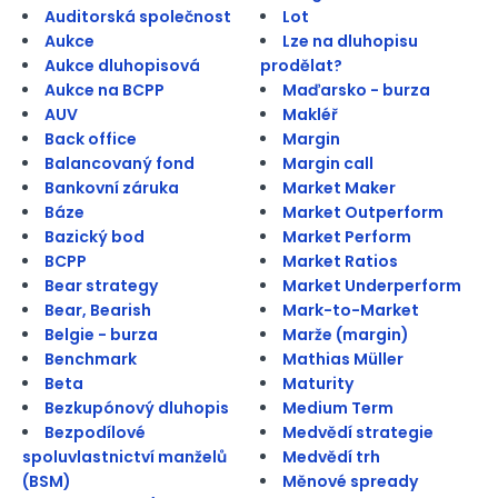
Auditorská společnost
Lot
Aukce
Lze na dluhopisu
Aukce dluhopisová
prodělat?
Aukce na BCPP
Maďarsko - burza
AUV
Makléř
Back office
Margin
Balancovaný fond
Margin call
Bankovní záruka
Market Maker
Báze
Market Outperform
Bazický bod
Market Perform
BCPP
Market Ratios
Bear strategy
Market Underperform
Bear, Bearish
Mark-to-Market
Belgie - burza
Marže (margin)
Benchmark
Mathias Müller
Beta
Maturity
Bezkupónový dluhopis
Medium Term
Bezpodílové
Medvědí strategie
spoluvlastnictví manželů
Medvědí trh
(BSM)
Měnové spready