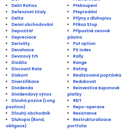
Debt Ratios
Překoupení
Defenzivní tituly
Přeprodání
Delta
Příjmy z dluhopisu
Denní obchodování
Příkaz Stop
Depozitář
Přípustné cenové
Depreciace
pásmo
Deriváty
Put option
Devalvace
PX index
Devizový trh
Rally
Disážio
Range
Discount Rate
Rating
Diskont
Realizovaná poptávka
Diverzifikace
Redukovat
Dividenda
Reinvestice kuponové
Dividendový výnos
platby
Dlouhá pozice (Long
REIT
position)
Repo-operace
Dlouhý obchodník
Resistance
Dluhopis (Bond,
Restrukturalizace
obligace)
portfolia