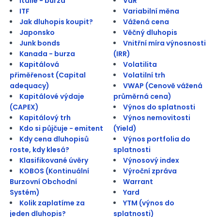
Itálie - burza
VaR
ITF
Variabilní měna
Jak dluhopis koupit?
Vážená cena
Japonsko
Věčný dluhopis
Junk bonds
Vnitřní míra výnosnosti
Kanada - burza
(IRR)
Kapitálová
Volatilita
přiměřenost (Capital
Volatilní trh
adequacy)
VWAP (Cenově vážená
Kapitálové výdaje
průměrná cena)
(CAPEX)
Výnos do splatnosti
Kapitálový trh
Výnos nemovitosti
Kdo si půjčuje - emitent
(Yield)
Kdy cena dluhopisů
Výnos portfolia do
roste, kdy klesá?
splatnosti
Klasifikované úvěry
Výnosový index
KOBOS (Kontinuální
Výroční zpráva
Burzovní Obchodní
Warrant
Systém)
Yard
Kolik zaplatíme za
YTM (výnos do
jeden dluhopis?
splatnosti)