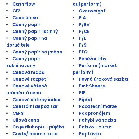
Cash flow
outperform)
CE3
Overweight
Cena úpisu
P.A.
Cenný papír
P/BV
Cenný papír listinný
P/CE
Cenný papír na
P/E
doručitele
P/S
Cenný papír na jméno
PEG
Cenný papír
Peněžní trhy
zaknihovaný
Perform (market
Cenová mapa
perform)
Cenové rozpětí
Pevná úroková sazba
Cenově vážená
Pink Sheets
průměrná cena
PIP
Cenově vážený index
Pip(s)
Centrální depozitář
Počáteční marže
CEPS
Podpronájem
Cílová cena
Pohyblivá sazba
Co je dluhopis - půjčka
Polsko - burza
Costs/Income ratio
Poptávka