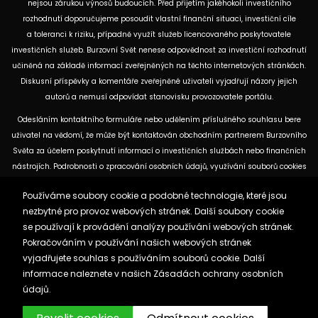
nejsou zárukou výnosů budoucích. Před přijetím jakéhokoli investičního
rozhodnutí doporučujeme posoudit vlastní finanční situaci, investiční cíle
a toleranci k riziku, případně využít služeb licencovaného poskytovatele
investičních služeb. Burzovní Svět nenese odpovědnost za investiční rozhodnutí
učiněná na základě informací zveřejněných na těchto internetových stránkách.
Diskusní příspěvky a komentáře zveřejněné uživateli vyjadřují názory jejich
autorů a nemusí odpovídat stanovisku provozovatele portálu.
Odesláním kontaktního formuláře nebo udělením příslušného souhlasu bere
uživatel na vědomí, že může být kontaktován obchodním partnerem Burzovního
Světa za účelem poskytnutí informací o investičních službách nebo finančních
nástrojích. Podrobnosti o zpracování osobních údajů, využívání souborů cookies
a obchodních partnerech jsou uvedeny v příslušných dokumentech
Používáme soubory cookie a podobné technologie, které jsou
dostupných na těchto internetových stránkách. U jednotlivých článků mohou
nezbytné pro provoz webových stránek. Další soubory cookie
být uvedeny informace o použitých zdrojích, datu původní analýzy nebo datu,
se používají k provádění analýzy používání webových stránek.
ke kterému se vztahují uvedené tržní údaje.
Pokračováním v používání našich webových stránek
vyjadřujete souhlas s používáním souborů cookie. Další
Zásady ochrany osobních údajů a cookies
informace naleznete v našich
Zásadách ochrany osobních
Reklama
Kontakt
údajů.
Burzovnisvet.cz © 2026