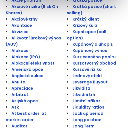
Akcie prioritní
Krátká pozice
Akciové riziko (Risk On
Krátká pozice (short
Shares)
selling)
Akciové trhy
Krátký klient
Akontace
Křížový kurz
Akvizice
Kupní opce (call
Alikvotní úrokový výnos
option)
(AUV)
Kupónový dluhopis
Alokace
Kupónový výnos
Alokace (IPO)
Kurz cenného papíru
Alokační efektivnost
Kurzotvorný obchod
Americká opce
Kurzové riziko
Anglická aukce
Lednový efekt
Anuita
Leverage Buyout
Apreciace
Likvidita
Arbitráž
Likvidní trh
Asijská opce
Limitní příkaz
Ask
Liquidity ratios
At best order; at
Lock up period
market order
Long position
Auditor
Long Term