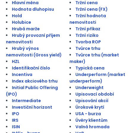
Hlavní měna
Tržní cena
Hodnota dluhopisu
Tržní cena (FX)
Hold
Tržní hodnota
Holubice
nemovitosti
Hrubá marže
Tržní příkaz
Hrubý provozní příjem
Tržní riziko
nemovitosti
Tvorba ROP
Hrubý výnos
Tvůrce trhu
nemovitosti (Gross yield)
Tvůrce trhu (market
HZL
maker)
Identifikační číslo
Typická cena
Incentiva
Underperform (market
Index akciového trhu
underperform)
Initial Public Offering
Underweight
(IPO)
Upisovací období
Intermediate
Upisování akcií
Investiční horizont
Úrokové krytí
IPO
USA - burza
IRS
Úvěry klientům
ISIN
Valná hromada