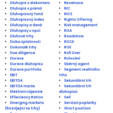
Dluhopis s diskontem
Revalvace
Dluhopis s prémií
RIC
Dluhopisový fond
RICS
Dluhopisový index
Rights Offering
Dluhopisy a daně
Risk management
Dluhopisy s opcí
ROA
Dluhové trhy
Roadshow
Doba splatnosti
ROCE
Dokonalé trhy
ROE
Due diligence
Roll Over
Durace
Rolování
Durace dluhopisu
Sběrný agent
Durace portfolia
Segment realitního
EBIT
trhu
EBITDA
Sekundární trh
EBITDA marže
Sekundární trh
Efektivní nájemné
dluhopisů
Effieciency Ratios
Sell
Emerging markets
Servisní poplatky
(Rozvíjející se trhy)
Short position