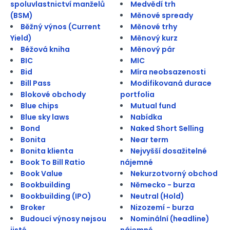
spoluvlastnictví manželů
Medvědí trh
(BSM)
Měnové spready
Běžný výnos (Current
Měnové trhy
Yield)
Měnový kurz
Béžová kniha
Měnový pár
BIC
MIC
Bid
Míra neobsazenosti
Bill Pass
Modifikovaná durace
Blokové obchody
portfolia
Blue chips
Mutual fund
Blue sky laws
Nabídka
Bond
Naked Short Selling
Bonita
Near term
Bonita klienta
Nejvyšší dosažitelné
Book To Bill Ratio
nájemné
Book Value
Nekurzotvorný obchod
Bookbuilding
Německo - burza
Bookbuilding (IPO)
Neutral (Hold)
Broker
Nizozemí - burza
Budoucí výnosy nejsou
Nominální (headline)
jisté
nájemné