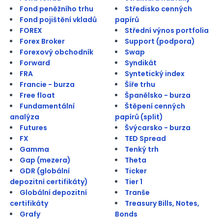
Fond peněžního trhu
Středisko cenných
Fond pojištění vkladů
papírů
FOREX
Střední výnos portfolia
Forex Broker
Support (podpora)
Forexový obchodník
Swap
Forward
Syndikát
FRA
Syntetický index
Francie - burza
Šíře trhu
Free float
Španělsko - burza
Fundamentální
Štěpení cenných
analýza
papírů (split)
Futures
Švýcarsko - burza
FX
TED Spread
Gamma
Tenký trh
Gap (mezera)
Theta
GDR (globální
Ticker
depozitní certifikáty)
Tier 1
Globální depozitní
Tranše
certifikáty
Treasury Bills, Notes,
Grafy
Bonds