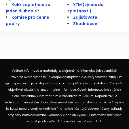
Kolik zaplatíme za
YTM (výnos do
jeden dluhopis?
splatnosti)
Komise pro cenné
Zajišťovatel
papíry
Zhodnocení
Veškeré informace a materiály zveřejněné na internetových stránkách
Burzovního Světa vycházejí z veřejně dostupných a důvěryhodných zdrojů. Při
jejich zpracování je postupováno s odbornou péčí a cílem poskytovat čtenářům
objektivní, aktuální a srozumitelné informace. Obsah internetových stránek
slouží výhradně k informačním a vzdělávacím účelům. Nepředstavuje
individuální investiční doporučení, investiční poradenství ani nabídku či výzvu
ke koupi nebo prodeji konkrétních finančních nástrojů. Veškeré názory, odhady,
prognózy nebo očekávání uvedené v článcích vyjadřují informace dostupné
v době jejich zveřejnění a mohou se v čase měnit.