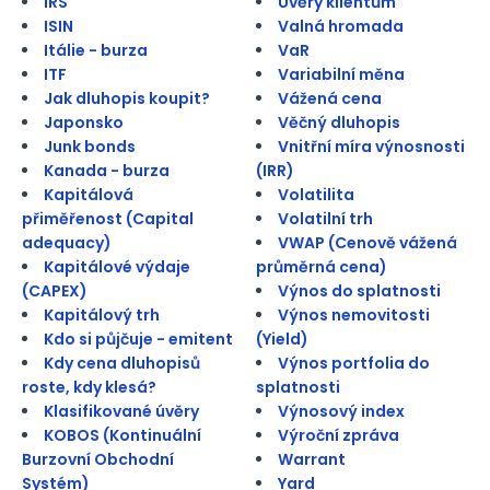
IRS
Úvěry klientům
ISIN
Valná hromada
Itálie - burza
VaR
ITF
Variabilní měna
Jak dluhopis koupit?
Vážená cena
Japonsko
Věčný dluhopis
Junk bonds
Vnitřní míra výnosnosti
Kanada - burza
(IRR)
Kapitálová
Volatilita
přiměřenost (Capital
Volatilní trh
adequacy)
VWAP (Cenově vážená
Kapitálové výdaje
průměrná cena)
(CAPEX)
Výnos do splatnosti
Kapitálový trh
Výnos nemovitosti
Kdo si půjčuje - emitent
(Yield)
Kdy cena dluhopisů
Výnos portfolia do
roste, kdy klesá?
splatnosti
Klasifikované úvěry
Výnosový index
KOBOS (Kontinuální
Výroční zpráva
Burzovní Obchodní
Warrant
Systém)
Yard