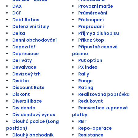
DAX
Provozní marže
DCF
Průměrování
Debt Ratios
Překoupení
Defenzivní tituly
Přeprodání
Delta
Příjmy z dluhopisu
Denní obchodování
Příkaz Stop
Depozitář
Přípustné cenové
Depreciace
pásmo
Deriváty
Put option
Devalvace
PX index
Devizový trh
Rally
Disážio
Range
Discount Rate
Rating
Diskont
Realizovaná poptávka
Diverzifikace
Redukovat
Dividenda
Reinvestice kuponové
Dividendový výnos
platby
Dlouhá pozice (Long
REIT
position)
Repo-operace
Dlouhý obchodník
Resistance