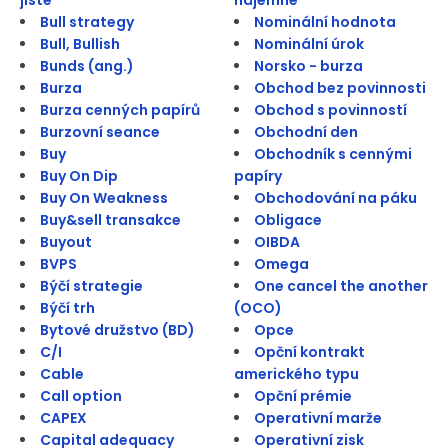
Bull strategy
Nominální hodnota
Bull, Bullish
Nominální úrok
Bunds (ang.)
Norsko - burza
Burza
Obchod bez povinnosti
Burza cenných papírů
Obchod s povinností
Burzovní seance
Obchodní den
Buy
Obchodník s cennými
Buy On Dip
papíry
Buy On Weakness
Obchodování na páku
Buy&sell transakce
Obligace
Buyout
OIBDA
BVPS
Omega
Býčí strategie
One cancel the another
Býčí trh
(OCO)
Bytové družstvo (BD)
Opce
C/I
Opční kontrakt
Cable
amerického typu
Call option
Opční prémie
CAPEX
Operativní marže
Capital adequacy
Operativní zisk