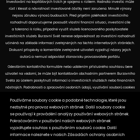
Investování na kapitálových trzích je spojeno s rizikem. Hodnota investic může
růst i klesat a návratnost investované částky není zaručena. Minulé výnosy
nejsou zárukou výnosů budoucích. Před přijetím jakéhokoli investičního
rozhodnutí doporučujeme posoudit vlastní finanční situaci, investiční cíle
a toleranci k riziku, případně využít služeb licencovaného poskytovatele
investičních služeb. Burzovní Svět nenese odpovědnost za investiční rozhodnutí
učiněná na základě informací zveřejněných na těchto internetových stránkách.
Diskusní příspěvky a komentáře zveřejněné uživateli vyjadřují názory jejich
autorů a nemusí odpovídat stanovisku provozovatele portálu.
Odesláním kontaktního formuláře nebo udělením příslušného souhlasu bere
uživatel na vědomí, že může být kontaktován obchodním partnerem Burzovního
Světa za účelem poskytnutí informací o investičních službách nebo finančních
nástrojích. Podrobnosti o zpracování osobních údajů, využívání souborů cookies
a obchodních partnerech jsou uvedeny v příslušných dokumentech
Používáme soubory cookie a podobné technologie, které jsou
dostupných na těchto internetových stránkách. U jednotlivých článků mohou
nezbytné pro provoz webových stránek. Další soubory cookie
být uvedeny informace o použitých zdrojích, datu původní analýzy nebo datu,
se používají k provádění analýzy používání webových stránek.
ke kterému se vztahují uvedené tržní údaje.
Pokračováním v používání našich webových stránek
vyjadřujete souhlas s používáním souborů cookie. Další
Zásady ochrany osobních údajů a cookies
informace naleznete v našich
Zásadách ochrany osobních