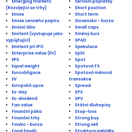
Emerging markets
Servisní poplatky
(Rozvíjející se trhy)
Short position
Emise
Short term
Emise cenného papíru
Slovensko - burza
Emisní ážio
Small caps
Emitent (vystupuje jako
Směný kurz
vypůjčující)
SPAD
Emitent při IPO
Spekulace
Enterprise value (EV)
Split
EPS
Spot
Equal weight
Spotová FX
Euroobligace
Spotová měnová
EV
transakce
Evropská opce
Spread
Ex-day
SPS
Ex-dividend
SPV
Fair value
Státní dluhopisy
Finanční páka
Stop-loss
Finanční trhy
Strong buy
Finsko - burza
Strong sell
Fond fondů
Struktura nabídky