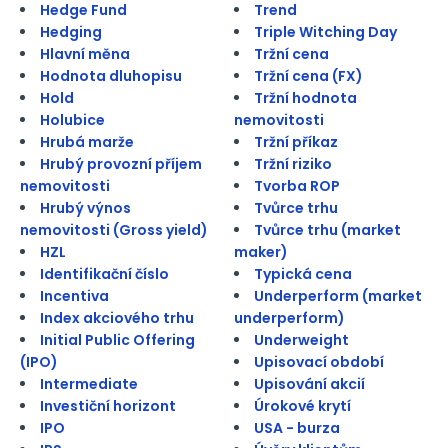
Hedge Fund
Trend
Hedging
Triple Witching Day
Hlavní měna
Tržní cena
Hodnota dluhopisu
Tržní cena (FX)
Hold
Tržní hodnota
Holubice
nemovitosti
Hrubá marže
Tržní příkaz
Hrubý provozní příjem
Tržní riziko
nemovitosti
Tvorba ROP
Hrubý výnos
Tvůrce trhu
nemovitosti (Gross yield)
Tvůrce trhu (market
HZL
maker)
Identifikační číslo
Typická cena
Incentiva
Underperform (market
Index akciového trhu
underperform)
Initial Public Offering
Underweight
(IPO)
Upisovací období
Intermediate
Upisování akcií
Investiční horizont
Úrokové krytí
IPO
USA - burza