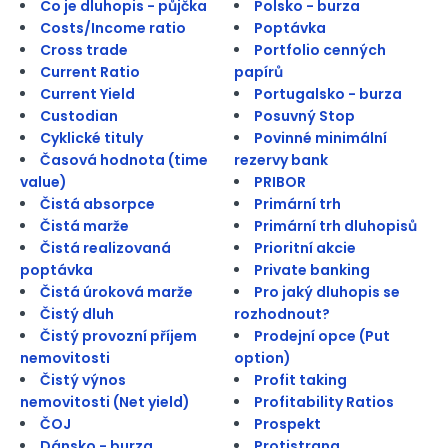
Co je dluhopis - půjčka
Polsko - burza
Costs/Income ratio
Poptávka
Cross trade
Portfolio cenných
Current Ratio
papírů
Current Yield
Portugalsko - burza
Custodian
Posuvný Stop
Cyklické tituly
Povinné minimální
Časová hodnota (time
rezervy bank
value)
PRIBOR
Čistá absorpce
Primární trh
Čistá marže
Primární trh dluhopisů
Čistá realizovaná
Prioritní akcie
poptávka
Private banking
Čistá úroková marže
Pro jaký dluhopis se
Čistý dluh
rozhodnout?
Čistý provozní příjem
Prodejní opce (Put
nemovitosti
option)
Čistý výnos
Profit taking
nemovitosti (Net yield)
Profitability Ratios
ČOJ
Prospekt
Dánsko - burza
Protistrana