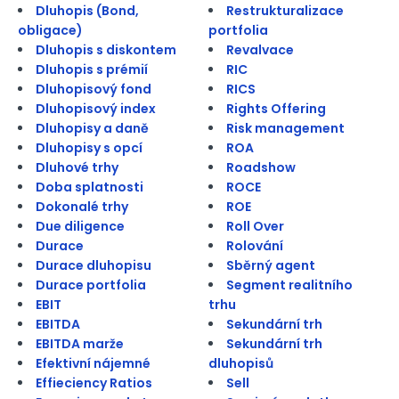
Dluhopis (Bond,
Restrukturalizace
obligace)
portfolia
Dluhopis s diskontem
Revalvace
Dluhopis s prémií
RIC
Dluhopisový fond
RICS
Dluhopisový index
Rights Offering
Dluhopisy a daně
Risk management
Dluhopisy s opcí
ROA
Dluhové trhy
Roadshow
Doba splatnosti
ROCE
Dokonalé trhy
ROE
Due diligence
Roll Over
Durace
Rolování
Durace dluhopisu
Sběrný agent
Durace portfolia
Segment realitního
EBIT
trhu
EBITDA
Sekundární trh
EBITDA marže
Sekundární trh
Efektivní nájemné
dluhopisů
Effieciency Ratios
Sell