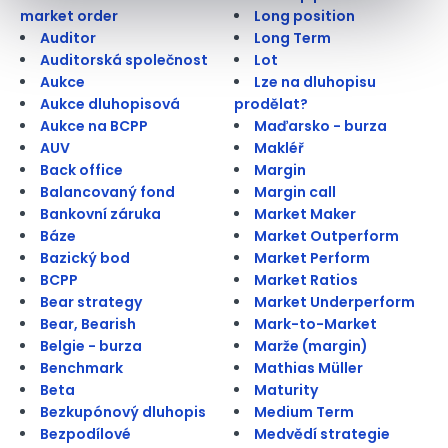
market order
Long position
Auditor
Long Term
Auditorská společnost
Lot
Aukce
Lze na dluhopisu
Aukce dluhopisová
prodělat?
Aukce na BCPP
Maďarsko - burza
AUV
Makléř
Back office
Margin
Balancovaný fond
Margin call
Bankovní záruka
Market Maker
Báze
Market Outperform
Bazický bod
Market Perform
BCPP
Market Ratios
Bear strategy
Market Underperform
Bear, Bearish
Mark-to-Market
Belgie - burza
Marže (margin)
Benchmark
Mathias Müller
Beta
Maturity
Bezkupónový dluhopis
Medium Term
Bezpodílové
Medvědí strategie