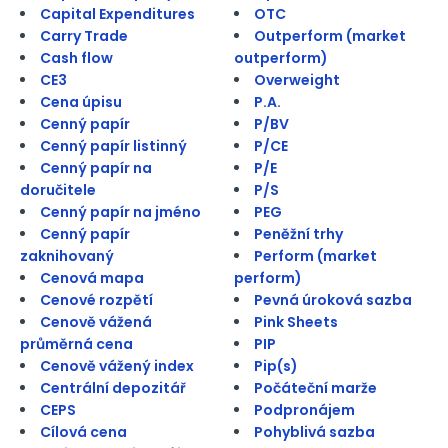
Capital Expenditures
OTC
Carry Trade
Outperform (market
Cash flow
outperform)
CE3
Overweight
Cena úpisu
P.A.
Cenný papír
P/BV
Cenný papír listinný
P/CE
Cenný papír na
P/E
doručitele
P/S
Cenný papír na jméno
PEG
Cenný papír
Peněžní trhy
zaknihovaný
Perform (market
Cenová mapa
perform)
Cenové rozpětí
Pevná úroková sazba
Cenově vážená
Pink Sheets
průměrná cena
PIP
Cenově vážený index
Pip(s)
Centrální depozitář
Počáteční marže
CEPS
Podpronájem
Cílová cena
Pohyblivá sazba