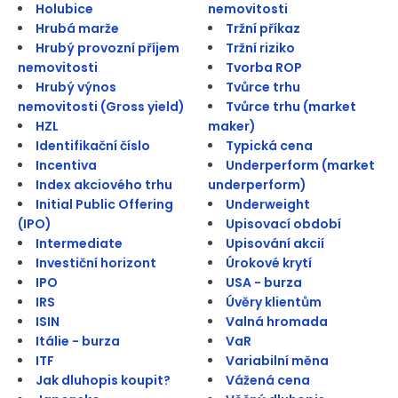
Holubice
nemovitosti
Hrubá marže
Tržní příkaz
Hrubý provozní příjem
Tržní riziko
nemovitosti
Tvorba ROP
Hrubý výnos
Tvůrce trhu
nemovitosti (Gross yield)
Tvůrce trhu (market
HZL
maker)
Identifikační číslo
Typická cena
Incentiva
Underperform (market
Index akciového trhu
underperform)
Initial Public Offering
Underweight
(IPO)
Upisovací období
Intermediate
Upisování akcií
Investiční horizont
Úrokové krytí
IPO
USA - burza
IRS
Úvěry klientům
ISIN
Valná hromada
Itálie - burza
VaR
ITF
Variabilní měna
Jak dluhopis koupit?
Vážená cena