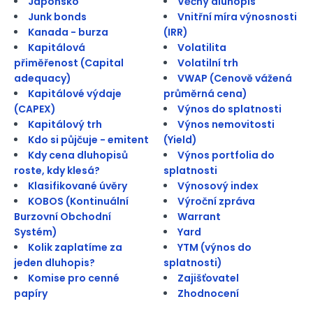
Japonsko
Věčný dluhopis
Junk bonds
Vnitřní míra výnosnosti
Kanada - burza
(IRR)
Kapitálová
Volatilita
přiměřenost (Capital
Volatilní trh
adequacy)
VWAP (Cenově vážená
Kapitálové výdaje
průměrná cena)
(CAPEX)
Výnos do splatnosti
Kapitálový trh
Výnos nemovitosti
Kdo si půjčuje - emitent
(Yield)
Kdy cena dluhopisů
Výnos portfolia do
roste, kdy klesá?
splatnosti
Klasifikované úvěry
Výnosový index
KOBOS (Kontinuální
Výroční zpráva
Burzovní Obchodní
Warrant
Systém)
Yard
Kolik zaplatíme za
YTM (výnos do
jeden dluhopis?
splatnosti)
Komise pro cenné
Zajišťovatel
papíry
Zhodnocení