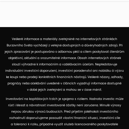
Veškeré informace a materiály zveřejněné na internetových stránkách
Burzovního Světa vycházejí z veřejně dostupných a důvěryhodných zdrojů. Při
jejich zpracování je postupováno s odbornou péčí a cílem poskytovat čtenářům
objektivní, aktuální a srozumitelné informace. Obsah internetových stránek
slouží výhradně k informačním a vzdělávacím účelům. Nepředstavuje
individuální investiční doporučení, investiční poradenství ani nabídku či výzvu
ke koupi nebo prodeji konkrétních finančních nástrojů. Veškeré názory, odhady,
prognózy nebo očekávání uvedené v článcích vyjadřují informace dostupné
v době jejich zveřejnění a mohou se v čase měnit.
Investování na kapitálových trzích je spojeno s rizikem. Hodnota investic může
růst i klesat a návratnost investované částky není zaručena. Minulé výnosy
nejsou zárukou výnosů budoucích. Před přijetím jakéhokoli investičního
rozhodnutí doporučujeme posoudit vlastní finanční situaci, investiční cíle
a toleranci k riziku, případně využít služeb licencovaného poskytovatele