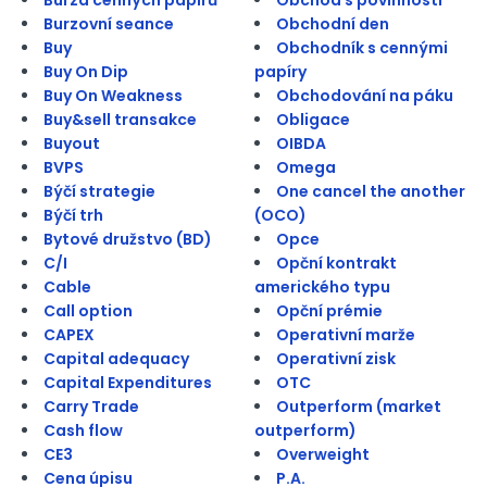
Burzovní seance
Obchodní den
Buy
Obchodník s cennými
Buy On Dip
papíry
Buy On Weakness
Obchodování na páku
Buy&sell transakce
Obligace
Buyout
OIBDA
BVPS
Omega
Býčí strategie
One cancel the another
Býčí trh
(OCO)
Bytové družstvo (BD)
Opce
C/I
Opční kontrakt
Cable
amerického typu
Call option
Opční prémie
CAPEX
Operativní marže
Capital adequacy
Operativní zisk
Capital Expenditures
OTC
Carry Trade
Outperform (market
Cash flow
outperform)
CE3
Overweight
Cena úpisu
P.A.