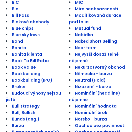
BIC
MIC
Bid
Míra neobsazenosti
Bill Pass
Modifikovaná durace
Blokové obchody
portfolia
Blue chips
Mutual fund
Blue sky laws
Nabídka
Bond
Naked Short Selling
Bonita
Near term
Bonita klienta
Nejvyšší dosažitelné
Book To Bill Ratio
nájemné
Book Value
Nekurzotvorný obchod
Bookbuilding
Německo - burza
Bookbuilding (IPO)
Neutral (Hold)
Broker
Nizozemí - burza
Budoucí výnosy nejsou
Nominální (headline)
jisté
nájemné
Bull strategy
Nominální hodnota
Bull, Bullish
Nominální úrok
Bunds (ang.)
Norsko - burza
Burza
Obchod bez povinnosti
Burza cenných papírů
Obchod s povinností