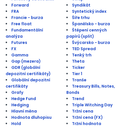
Forward
Syndikát
FRA
Syntetický index
Francie - burza
Šíře trhu
Free float
Španělsko - burza
Fundamentální
Štěpení cenných
analýza
papírů (split)
Futures
Švýcarsko - burza
FX
TED Spread
Gamma
Tenký trh
Gap (mezera)
Theta
GDR (globální
Ticker
depozitní certifikáty)
Tier 1
Globální depozitní
Tranše
certifikáty
Treasury Bills, Notes,
Grafy
Bonds
Hedge Fund
Trend
Hedging
Triple Witching Day
Hlavní měna
Tržní cena
Hodnota dluhopisu
Tržní cena (FX)
Hold
Tržní hodnota