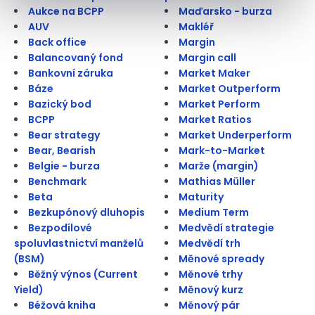
Aukce na BCPP
Maďarsko - burza
AUV
Makléř
Back office
Margin
Balancovaný fond
Margin call
Bankovní záruka
Market Maker
Báze
Market Outperform
Bazický bod
Market Perform
BCPP
Market Ratios
Bear strategy
Market Underperform
Bear, Bearish
Mark-to-Market
Belgie - burza
Marže (margin)
Benchmark
Mathias Müller
Beta
Maturity
Bezkupónový dluhopis
Medium Term
Bezpodílové
Medvědí strategie
spoluvlastnictví manželů
Medvědí trh
(BSM)
Měnové spready
Běžný výnos (Current
Měnové trhy
Yield)
Měnový kurz
Béžová kniha
Měnový pár