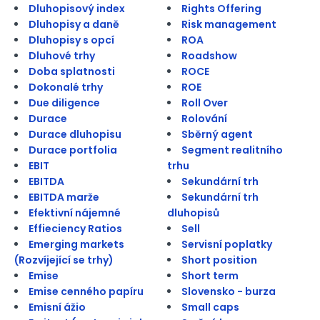
Dluhopisový index
Rights Offering
Dluhopisy a daně
Risk management
Dluhopisy s opcí
ROA
Dluhové trhy
Roadshow
Doba splatnosti
ROCE
Dokonalé trhy
ROE
Due diligence
Roll Over
Durace
Rolování
Durace dluhopisu
Sběrný agent
Durace portfolia
Segment realitního
EBIT
trhu
EBITDA
Sekundární trh
EBITDA marže
Sekundární trh
Efektivní nájemné
dluhopisů
Effieciency Ratios
Sell
Emerging markets
Servisní poplatky
(Rozvíjející se trhy)
Short position
Emise
Short term
Emise cenného papíru
Slovensko - burza
Emisní ážio
Small caps