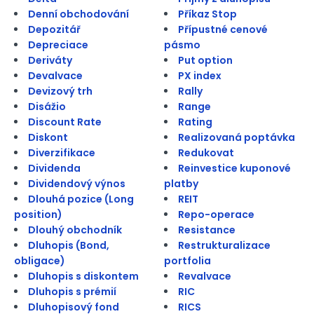
Denní obchodování
Příkaz Stop
Depozitář
Přípustné cenové
Depreciace
pásmo
Deriváty
Put option
Devalvace
PX index
Devizový trh
Rally
Disážio
Range
Discount Rate
Rating
Diskont
Realizovaná poptávka
Diverzifikace
Redukovat
Dividenda
Reinvestice kuponové
Dividendový výnos
platby
Dlouhá pozice (Long
REIT
position)
Repo-operace
Dlouhý obchodník
Resistance
Dluhopis (Bond,
Restrukturalizace
obligace)
portfolia
Dluhopis s diskontem
Revalvace
Dluhopis s prémií
RIC
Dluhopisový fond
RICS