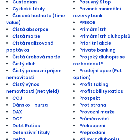
Custodian
Posuvný Stop
Cyklické tituly
Povinné minimální
Časová hodnota (time
rezervy bank
value)
PRIBOR
Čistá absorpce
Primární trh
Čistá marže
Primární trh dluhopisů
Čistá realizovaná
Prioritní akcie
poptávka
Private banking
Čistá úroková marže
Pro jaký dluhopis se
Čistý dluh
rozhodnout?
Čistý provozní příjem
Prodejní opce (Put
nemovitosti
option)
Čistý výnos
Profit taking
nemovitosti (Net yield)
Profitability Ratios
ČOJ
Prospekt
Dánsko - burza
Protistrana
DAX
Provozní marže
DCF
Průměrování
Debt Ratios
Překoupení
Defenzivní tituly
Přeprodání
Delta
Příjmy z dluhopisu