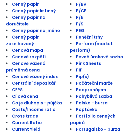
Cenný papír
P/BV
Cenný papír listinný
P/CE
Cenný papír na
P/E
doručitele
P/S
Cenný papír na jméno
PEG
Cenný papír
Peněžní trhy
zaknihovaný
Perform (market
Cenová mapa
perform)
Cenové rozpětí
Pevná úroková sazba
Cenově vážená
Pink Sheets
průměrná cena
PIP
Cenově vážený index
Pip(s)
Centrální depozitář
Počáteční marže
CEPS
Podpronájem
Cílová cena
Pohyblivá sazba
Co je dluhopis - půjčka
Polsko - burza
Costs/Income ratio
Poptávka
Cross trade
Portfolio cenných
Current Ratio
papírů
Current Yield
Portugalsko - burza