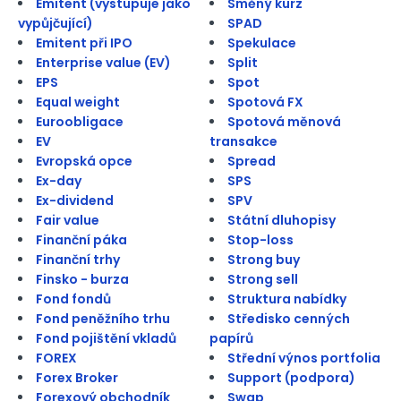
Emitent (vystupuje jako
Směný kurz
vypůjčující)
SPAD
Emitent při IPO
Spekulace
Enterprise value (EV)
Split
EPS
Spot
Equal weight
Spotová FX
Euroobligace
Spotová měnová
EV
transakce
Evropská opce
Spread
Ex-day
SPS
Ex-dividend
SPV
Fair value
Státní dluhopisy
Finanční páka
Stop-loss
Finanční trhy
Strong buy
Finsko - burza
Strong sell
Fond fondů
Struktura nabídky
Fond peněžního trhu
Středisko cenných
Fond pojištění vkladů
papírů
FOREX
Střední výnos portfolia
Forex Broker
Support (podpora)
Forexový obchodník
Swap