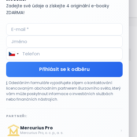
bezpečné převody cenných papírů, což přispívá ke
Zadejte své údaje a získejte 4 originální e-booky
správnému fungování a stabilitě finančního trhu.
ZDARMA!
Bullionářův slovníček
Přihlásit se k odběru
Accumulate
Komoditní trhy
ADR (Americké
Komunální dluhopisy
Odesláním formuláře vyjadřujete zájem o kontaktování
depozitní certifikáty)
Kontinuální režim
licencovaným obchodním partnerem Burzovního světa, který
Advokátní úschova
Konvertibilní obligace
vám může poskytnout informace o investičních službách
Akcie
Korporátní dluhopisy
nebo finančních nástrojích.
Akcie kmenová
Kotace
Akcie na doručitele
Kotovaná měna
PARTNEŘI:
Akcie prioritní
Krátká pozice
Akciové riziko (Risk On
Krátká pozice (short
Mercurius Pro
›
Shares)
selling)
Mercurius Pro, o. c. p., a. s.